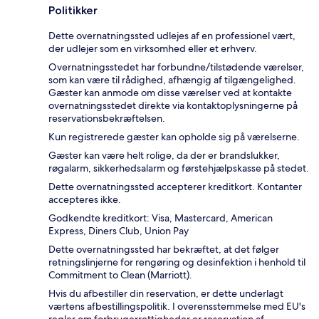
Politikker
Dette overnatningssted udlejes af en professionel vært,
der udlejer som en virksomhed eller et erhverv.
Overnatningsstedet har forbundne/tilstødende værelser,
som kan være til rådighed, afhængig af tilgængelighed.
Gæster kan anmode om disse værelser ved at kontakte
overnatningsstedet direkte via kontaktoplysningerne på
reservationsbekræftelsen.
Kun registrerede gæster kan opholde sig på værelserne.
Gæster kan være helt rolige, da der er brandslukker,
røgalarm, sikkerhedsalarm og førstehjælpskasse på stedet.
Dette overnatningssted accepterer kreditkort. Kontanter
accepteres ikke.
Godkendte kreditkort: Visa, Mastercard, American
Express, Diners Club, Union Pay
Dette overnatningssted har bekræftet, at det følger
retningslinjerne for rengøring og desinfektion i henhold til
Commitment to Clean (Marriott).
Hvis du afbestiller din reservation, er dette underlagt
værtens afbestillingspolitik. I overensstemmelse med EU's
regler om forbrugerrettigheder er reservation af