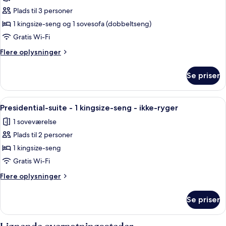
af
Plads til 3 personer
Deluxe-
1 kingsize-seng og 1 sovesofa (dobbeltseng)
værelse
-
Gratis Wi-Fi
1
Flere
Flere oplysninger
kingsize-
oplysninger
om
seng
Se priser
Deluxe-
med
værelse
sovesofa
-
Indlæs
Presidential-suite - 1 kingsize-seng -
9
-
1
Presidential-suite - 1 kingsize-seng - ikke-ryger
alle
kingsize-
hjørneværelse
1 soveværelse
seng
billeder
med
Plads til 2 personer
af
sovesofa
Presidential-
1 kingsize-seng
-
suite
hjørneværelse
Gratis Wi-Fi
-
Flere
Flere oplysninger
1
oplysninger
kingsize-
om
Se priser
Presidential-
seng
suite
-
-