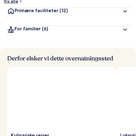
Vis alle
Primære faciliteter
(12)
For familier
(6)
Derfor elsker vi dette overnatningssted
Kulinariske rejser
Luksur