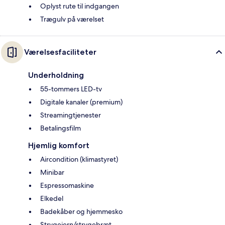
Oplyst rute til indgangen
Trægulv på værelset
Værelsesfaciliteter
Underholdning
55-tommers LED-tv
Digitale kanaler (premium)
Streamingtjenester
Betalingsfilm
Hjemlig komfort
Aircondition (klimastyret)
Minibar
Espressomaskine
Elkedel
Badekåber og hjemmesko
Strygejern/strygebræt