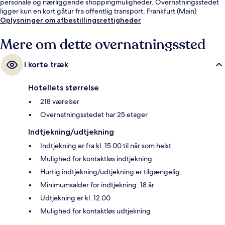
personale og nærliggende shoppingmuligheder. Overnatningsstedet
ligger kun en kort gåtur fra offentlig transport: Frankfurt (Main)
Hauptwache Station er få skridt derfra og Eschenheimer Tor Station
Oplysninger om afbestillingsrettigheder
ligger 3 minutter væk.
Mere om dette overnatningssted
I korte træk
Hotellets størrelse
218 værelser
Overnatningsstedet har 25 etager
Indtjekning/udtjekning
Indtjekning er fra kl. 15.00 til når som helst
Mulighed for kontaktløs indtjekning
Hurtig indtjekning/udtjekning er tilgængelig
Minimumsalder for indtjekning: 18 år
Udtjekning er kl. 12.00
Mulighed for kontaktløs udtjekning