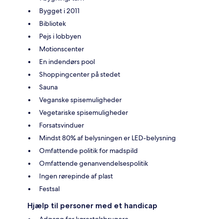
Bygget i 2011
Bibliotek
Pejs i lobbyen
Motionscenter
En indendørs pool
Shoppingcenter på stedet
Sauna
Veganske spisemuligheder
Vegetariske spisemuligheder
Forsatsvinduer
Mindst 80% af belysningen er LED-belysning
Omfattende politik for madspild
Omfattende genanvendelsespolitik
Ingen rørepinde af plast
Festsal
Hjælp til personer med et handicap
Adgang for kørestolsbrugere