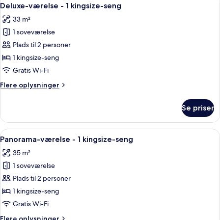
Indlæs
8
Deluxe-værelse - 1 kingsize-seng
alle
33 m²
billeder
1 soveværelse
af
Deluxe-
Plads til 2 personer
værelse
1 kingsize-seng
-
Gratis Wi-Fi
1
Flere
Flere oplysninger
kingsize-
oplysninger
seng
om
Se priser
Deluxe-
værelse
-
Indlæs
Et hotelværelse med en stor seng, et f
7
1
Panorama-værelse - 1 kingsize-seng
alle
kingsize-
35 m²
seng
billeder
1 soveværelse
af
Panorama-
Plads til 2 personer
værelse
1 kingsize-seng
-
Gratis Wi-Fi
1
Flere
Flere oplysninger