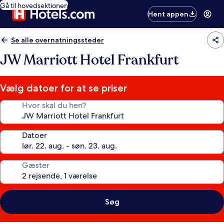
Gå til hovedsektionen
Hent appen
Se alle overnatningssteder
JW Marriott Hotel Frankfurt
Vælg datoer for at se priser
Hvor skal du hen?
Datoer
Gæster
Søg