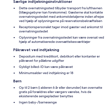
Særlige indtjekningsinstruktioner
Dette overnatningssted tilbyder transport fra lufthavnen
(tillægsgebyrer kan forekomme). Gæsterne skal kontakte
overnatningsstedet med ankomstdetaljerne inden afrejse
ved hjælp af oplysningerne på reservationsbekræftelsen
Receptionspersonalet tager imod gæster ved ankomst til
overnatningsstedet
Oplysninger fra overnatningsstedet kan være oversat ved
hjælp af automatiserede oversættelsesværktøjer
Påkrævet ved indtjekning
Depositum med kreditkort, debitkort eller kontanter er
påkrævet for påløbne udgifter
Gyldigt billed-ID kan være påkrævet
Minimumsalder ved indtjekning er 18
Børn
Op til 2 børn (i alderen 6 år eller derunder) kan overnatte
gratis på forældres eller værgers værelse, hvis de
eksisterende sengepladser benyttes
Ingen baby-/barnesenge