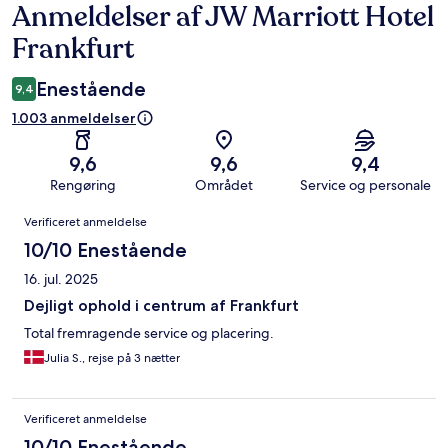
Anmeldelser af JW Marriott Hotel
Anmeldelser
Frankfurt
Enestående
9,4
1.003 anmeldelser
9,6
9,6
9,4
Rengøring
Området
Service og personale
Anmeldelser
Verificeret anmeldelse
10/10 Enestående
16. jul. 2025
Dejligt ophold i centrum af Frankfurt
Total fremragende service og placering.
Julia S., rejse på 3 nætter
Verificeret anmeldelse
10/10 Enestående