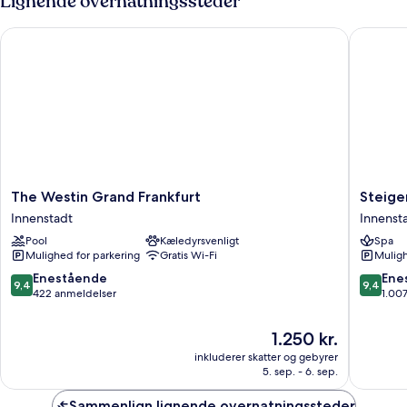
Lignende overnatningssteder
ikke-
1
kingsize-
ryger
The Westin Grand Frankfurt
Steigenb
seng
-
ikke-
ryger
The
Steigen
The Westin Grand Frankfurt
Steige
Westin
Icon
Innenstadt
Innenst
Grand
Frankfur
Pool
Kæledyrsvenligt
Spa
Frankfurt
Hof
Mulighed for parkering
Gratis Wi-Fi
Muligh
Innenstadt
Innenst
9.4
9.4
Enestående
Ene
9,4
9,4
ud
ud
422 anmeldelser
1.00
af
af
10,
10,
Prisen
1.250 kr.
Enestående,
Eneståe
er
inkluderer skatter og gebyrer
422
1.007
1.250 kr.
5. sep. - 6. sep.
anmeldelser
anmelde
Sammenlign lignende overnatningssteder