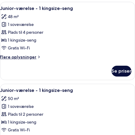
-
Indlæs
Et moderne hotelværelse med en stor se
9
1
Junior-værelse - 1 kingsize-seng
alle
kingsize-
48 m²
seng
billeder
1 soveværelse
af
Junior-
Plads til 4 personer
værelse
1 kingsize-seng
-
Gratis Wi-Fi
1
Flere
Flere oplysninger
kingsize-
oplysninger
seng
om
Se priser
Junior-
værelse
-
Indlæs
Et moderne hotelværelse med et stort 
8
1
Junior-værelse - 1 kingsize-seng
alle
kingsize-
50 m²
seng
billeder
1 soveværelse
af
Junior-
Plads til 2 personer
værelse
1 kingsize-seng
-
Gratis Wi-Fi