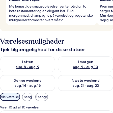
Mellemøstlige smagsoplevelser venter på dig i to
Premium
hotelrestauranter og en elegant bar. Fuld
sørger 
morgenmad, champagne på værelset og vegetariske
Mørklæg
muligheder forbedrer hvert måltid.
dejlig s
Værelsesmuligheder
Tjek tilgængelighed for disse datoer
Tjek tilgængelighed for i aften aug. 8 - aug. 9
Tjek tilgængelighed for i morg
I aften
I morgen
aug. 8 - aug. 9
aug. 9 - aug. 10
Tjek tilgængelighed for denne weekend aug. 14 - aug. 16
Tjek tilgængelighed for næste
Denne weekend
Næste weekend
aug. 14 - aug. 16
aug. 21 - aug. 23
Tilgængelige
Alle værelser
1 seng
2 senge
filtre
for
Viser 10 ud af 10 værelser
værelser
Et hotelværelse med en stor seng, et fj