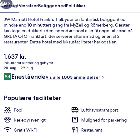
89+
Oversigt
Værelser
Beliggenhed
Politikker
JW Marriott Hotel Frankfurt tilbyder en fantastisk beliggenhed,
mindre end 10 minutters gang fra MyZeil og Römerberg. Gæster
kan tage en dukkert i den indendørs pool eller få noget at spise på
GRETA OTO Frankfurt, der serverer aftensmad og er en af 2
restauranter. Dette hotel med luksusfaciliteter har også en
bar/lounge, et motionscenter og et fitnesscenter. Rejsende har kun
godt at sige om stedets hjælpsomme personale og nærliggende
Den
1.637 kr.
shoppingmuligheder. Overnatningsstedet ligger kun en kort gåtur
nuværende
inkluderer skatter og gebyrer
fra offentlig transport: Frankfurt (Main) Hauptwache Station er få
pris
28. aug. - 29. aug.
skridt derfra og Eschenheimer Tor Station ligger 3 minutter væk.
Cocktailbar
er
Anmeldelser
Enestående
9,4
Vis alle 1.003 anmeldelser
1.637 kr.
9,4 ud af 10.
Populære faciliteter
Pool
Lufthavnstransport
Kæledyrsvenligt
Mulighed for parkering
Gratis Wi-Fi
Restaurant