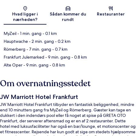
Kort
Hvad ligger i
Sådan kommer du
Restauranter
nærheden?
rundt
MyZeil
- 1 min. gang
- 0.1 km
Hauptwache
- 2 min. gang
- 0.2 km
Römerberg
- 7 min. gang
- 0.7 km
Frankfurt Julemarked
- 9 min. gang
- 0.8 km
Alte Oper
- 9 min. gang
- 0.8 km
Om overnatningsstedet
JW Marriott Hotel Frankfurt
JW Marriott Hotel Frankfurt tilbyder en fantastisk beliggenhed, mindre
end 10 minutters gang fra MyZeil og Römerberg. Gæster kan tage en
dukkert i den indendørs pool eller få noget at spise på GRETA OTO
Frankfurt, der serverer aftensmad og er en af 2 restauranter. Dette
hotel med luksusfaciliteter har også en bar/lounge, et motionscenter og
et fitnesscenter. Rejsende har kun godt at sige om stedets hjælpsomme