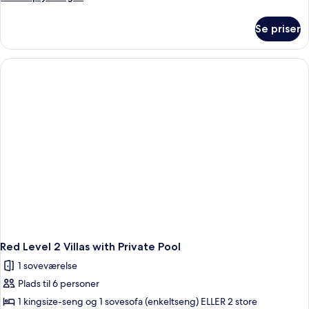
oplysninger
om
Se priser
Red
Level
Junior
Suite
Private
Garden
Red Level 2 Villas with Private Pool
1 soveværelse
Plads til 6 personer
1 kingsize-seng og 1 sovesofa (enkeltseng) ELLER 2 store