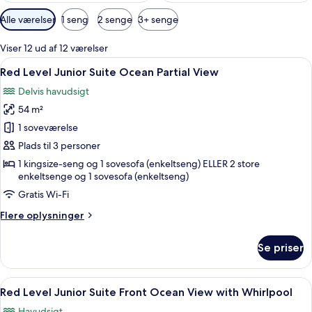
Tilgængelige
Alle værelser
1 seng
2 senge
3+ senge
filtre
for
Viser 12 ud af 12 værelser
værelser
Indlæs
En balkon med fletmøbler, en bog og ud
8
Red Level Junior Suite Ocean Partial View
alle
Delvis havudsigt
billeder
54 m²
af
Red
1 soveværelse
Level
Plads til 3 personer
Junior
1 kingsize-seng og 1 sovesofa (enkeltseng) ELLER 2 store
Suite
enkeltsenge og 1 sovesofa (enkeltseng)
Ocean
Gratis Wi-Fi
Partial
Flere
Flere oplysninger
View
oplysninger
om
Se priser
Red
Level
Junior
Indlæs
En balkon med udsigt over havet, en 
12
Suite
Red Level Junior Suite Front Ocean View with Whirlpool
alle
Ocean
Havudsigt