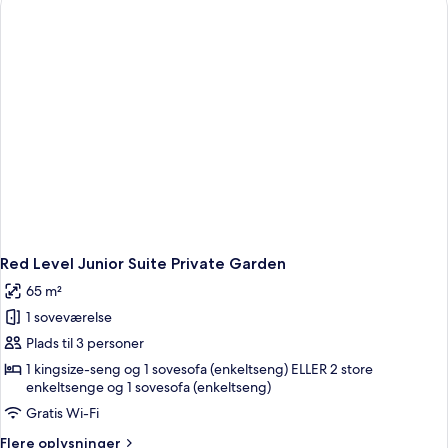
Sutie
Red Level Junior Suite Private Garden
65 m²
1 soveværelse
Plads til 3 personer
1 kingsize-seng og 1 sovesofa (enkeltseng) ELLER 2 store
enkeltsenge og 1 sovesofa (enkeltseng)
Gratis Wi-Fi
Flere
Flere oplysninger