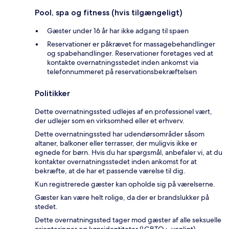
Pool, spa og fitness (hvis tilgængeligt)
Gæster under 16 år har ikke adgang til spaen
Reservationer er påkrævet for massagebehandlinger
og spabehandlinger. Reservationer foretages ved at
kontakte overnatningsstedet inden ankomst via
telefonnummeret på reservationsbekræftelsen
Politikker
Dette overnatningssted udlejes af en professionel vært,
der udlejer som en virksomhed eller et erhverv.
Dette overnatningssted har udendørsområder såsom
altaner, balkoner eller terrasser, der muligvis ikke er
egnede for børn. Hvis du har spørgsmål, anbefaler vi, at du
kontakter overnatningsstedet inden ankomst for at
bekræfte, at de har et passende værelse til dig.
Kun registrerede gæster kan opholde sig på værelserne.
Gæster kan være helt rolige, da der er brandslukker på
stedet.
Dette overnatningssted tager mod gæster af alle seksuelle
orienteringer og kønsidentiteter (LGBTQ+-venligt).