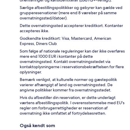
Særlige afbestillingspolitikker og gebyrer kan gælde ved
gruppereservationer (mere end 8 værelser på samme
overnatningssted/datoer).
Dette overnatningssted accepterer kreditkort. Kontanter
accepteres ikke.
Godkendte kreditkort: Visa, Mastercard, American
Express, Diners Club
Som følge af nationale reguleringer kan der ikke overføres
mere end 1000 EUR i kontanter på dette
overnatningssted. Kontakt overnatningsstedet via
kontaktoplysningerne i reservationsbekræftelsen for flere
oplysninger.
Bemærk venligst, at kulturelle normer og gæstepolitik
varierer afhængigt af land og overnatningssted. De
angivne politikker kommer fra overnatningsstedet.
Hvis du afbestiller din reservation, er dette underlagt
værtens afbestillingspolitik. I overensstemmelse med EU's
regler om forbrugerrettigheder er reservation af
overnatning ikke omfattet af fortrydelsesretten.
Også kendt som