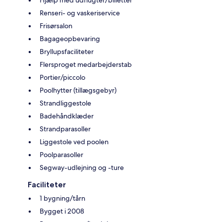
Renseri- og vaskeriservice
Frisørsalon
Bagageopbevaring
Bryllupsfaciliteter
Flersproget medarbejderstab
Portier/piccolo
Poolhytter (tillægsgebyr)
Strandliggestole
Badehåndklæder
Strandparasoller
Liggestole ved poolen
Poolparasoller
Segway-udlejning og -ture
Faciliteter
1 bygning/tårn
Bygget i 2008