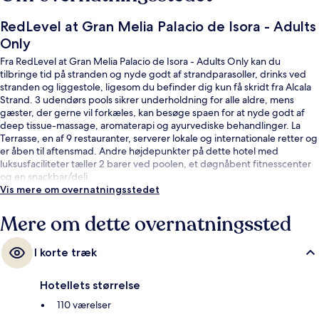
RedLevel at Gran Melia Palacio de Isora - Adults
Only
Fra RedLevel at Gran Melia Palacio de Isora - Adults Only kan du
tilbringe tid på stranden og nyde godt af strandparasoller, drinks ved
stranden og liggestole, ligesom du befinder dig kun få skridt fra Alcala
Strand. 3 udendørs pools sikrer underholdning for alle aldre, mens
gæster, der gerne vil forkæles, kan besøge spaen for at nyde godt af
deep tissue-massage, aromaterapi og ayurvediske behandlinger. La
Terrasse, en af 9 restauranter, serverer lokale og internationale retter og
er åben til aftensmad. Andre højdepunkter på dette hotel med
luksusfaciliteter tæller 2 barer ved poolen, et døgnåbent fitnesscenter
og en snackbar/deli.
Vis mere om overnatningsstedet
Mere om dette overnatningssted
I korte træk
Hotellets størrelse
110 værelser