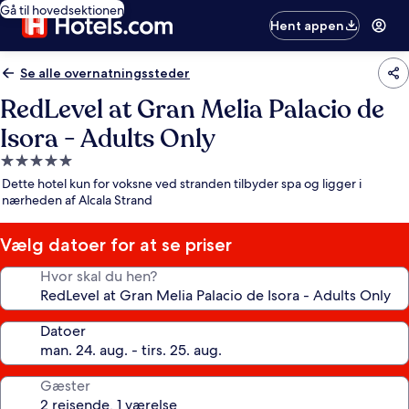
Gå til hovedsektionen
Hent appen
Se alle overnatningssteder
RedLevel at Gran Melia Palacio de
Isora - Adults Only
5.0-
stjernet
Dette hotel kun for voksne ved stranden tilbyder spa og ligger i
overnatningssted
nærheden af Alcala Strand
Vælg datoer for at se priser
Hvor skal du hen?
Datoer
Gæster