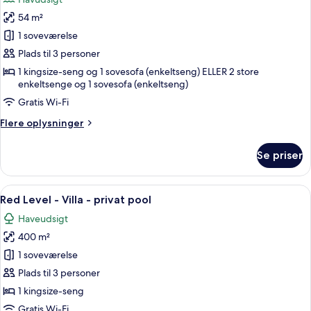
Partial
billeder
View
54 m²
af
Red
1 soveværelse
Level
Plads til 3 personer
Junior
1 kingsize-seng og 1 sovesofa (enkeltseng) ELLER 2 store
Suite
enkeltsenge og 1 sovesofa (enkeltseng)
Front
Gratis Wi-Fi
Ocean
Flere
Flere oplysninger
View
oplysninger
with
om
Se priser
Red
Whirlpool
Level
Junior
Indlæs
Et poolområde med liggestole, en str
16
Suite
Red Level - Villa - privat pool
alle
Front
Haveudsigt
Ocean
billeder
View
400 m²
af
with
Red
1 soveværelse
Whirlpool
Level
Plads til 3 personer
-
1 kingsize-seng
Villa
Gratis Wi-Fi