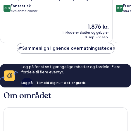
Isora
Abama
Guia
Guia
8.8
9.2
Fantastisk
Fre
8,8
9,2
de
de
ud
ud
498 anmeldelser
863 
Isora
Isora
af
af
10,
10,
Prisen
1.876 kr.
Fantastisk,
Fremrag
er
498
863
inkluderer skatter og gebyrer
1.876 kr.
anmeldelser
anmelde
8. sep. - 9. sep.
Sammenlign lignende overnatningssteder
Log på for at se tilgængelige rabatter og fordele. Flere
fordele til flere eventyr.
Log på
Tilmeld dig nu – det er gratis
Om området