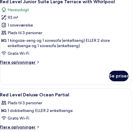
7
Suite
Red Level Junior Suite Large Terrace with Whirlpool
alle
Ocean
Haveudsigt
Partial
billeder
View
93 m²
af
with
Red
1 soveværelse
Whirlpool
Level
Plads til 3 personer
Junior
1 kingsize-seng og 1 sovesofa (enkeltseng) ELLER 2 store
Suite
enkeltsenge og 1 sovesofa (enkeltseng)
Large
Gratis Wi-Fi
Terrace
Flere
Flere oplysninger
with
oplysninger
Whirlpool
om
Se priser
Red
Level
Junior
Indlæs
Premium-sengetøj, minibar, pengeska
3
Suite
Red Level Deluxe Ocean Partial
alle
Large
Plads til 3 personer
Terrace
billeder
with
1 dobbeltseng ELLER 2 enkeltsenge
af
Whirlpool
Red
Gratis Wi-Fi
Level
Flere
Flere oplysninger
oplysninger