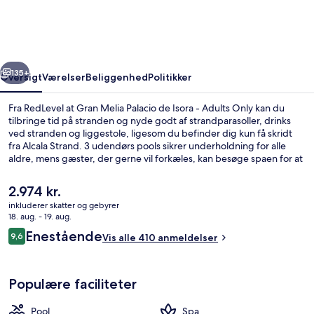
Melia
Palacio
de
rige
Næste
Isora
135+
Oversigt
Værelser
Beliggenhed
Politikker
-
Fra RedLevel at Gran Melia Palacio de Isora - Adults Only kan du
Adults
tilbringe tid på stranden og nyde godt af strandparasoller, drinks
ved stranden og liggestole, ligesom du befinder dig kun få skridt
Only
fra Alcala Strand. 3 udendørs pools sikrer underholdning for alle
aldre, mens gæster, der gerne vil forkæles, kan besøge spaen for at
nyde godt af deep tissue-massage, aromaterapi og ayurvediske
behandlinger. La Terrasse, en af 9 restauranter, serverer lokale og
Den
2.974 kr.
internationale retter og er åben til aftensmad. Andre højdepunkter
nuværende
inkluderer skatter og gebyrer
på dette hotel med luksusfaciliteter tæller 2 barer ved poolen, et
pris
18. aug. - 19. aug.
døgnåbent fitnesscenter og en snackbar/deli.
3 udendørs pools, hytter (tillægsgebyr)
er
Anmeldelser
Enestående
9,6
Vis alle 410 anmeldelser
2.974 kr.
9,6 ud af 10.
Populære faciliteter
Pool
Spa