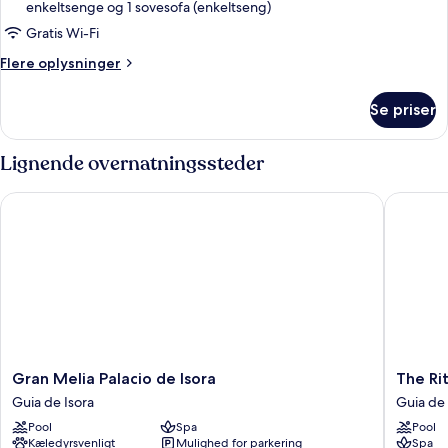
enkeltsenge og 1 sovesofa (enkeltseng)
Gratis Wi-Fi
Flere
Flere oplysninger
oplysninger
om
Se priser
Red
Level
2
Lignende overnatningssteder
Villas
with
Gran Melia Palacio de Isora
The Ritz
Private
Pool
Gran
The
Gran Melia Palacio de Isora
The Ri
Melia
Ritz-
Guia de Isora
Guia de 
Palacio
Carlton
Pool
Spa
Pool
de
Tenerife
Kæledyrsvenligt
Mulighed for parkering
Spa