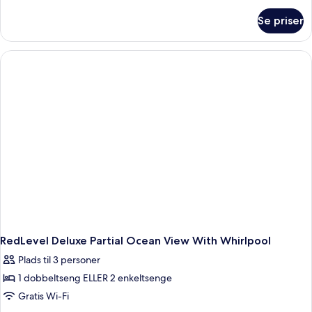
Deluxe
om
Ocean
Se priser
Red
Partial
Level
Deluxe
Ocean
Partial
RedLevel Deluxe Partial Ocean View With Whirlpool
Plads til 3 personer
1 dobbeltseng ELLER 2 enkeltsenge
Gratis Wi-Fi