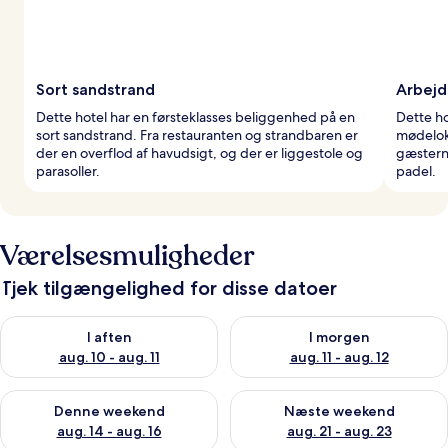
Sort sandstrand
Arbejd
Dette hotel har en førsteklasses beliggenhed på en
Dette ho
sort sandstrand. Fra restauranten og strandbaren er
mødeloka
der en overflod af havudsigt, og der er liggestole og
gæsterne
parasoller.
padel.
Værelsesmuligheder
Tjek tilgængelighed for disse datoer
Tjek tilgængelighed for i aften aug. 10 - aug. 11
Tjek tilgængelighed for i morg
I aften
I morgen
aug. 10 - aug. 11
aug. 11 - aug. 12
Tjek tilgængelighed for denne weekend aug. 14 - aug. 16
Tjek tilgængelighed for næste
Denne weekend
Næste weekend
aug. 14 - aug. 16
aug. 21 - aug. 23