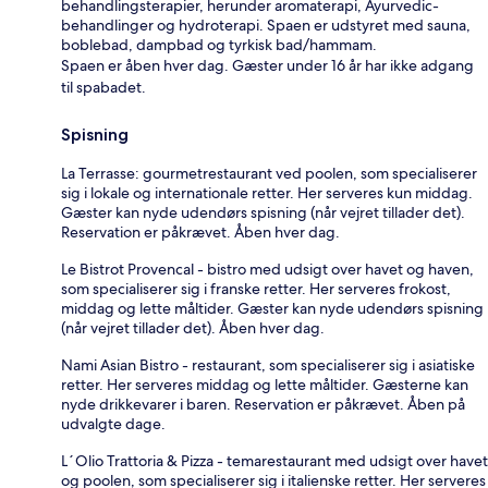
behandlingsterapier, herunder aromaterapi, Ayurvedic-
behandlinger og hydroterapi. Spaen er udstyret med sauna,
boblebad, dampbad og tyrkisk bad/hammam.
Spaen er åben hver dag. Gæster under 16 år har ikke adgang
til spabadet.
Spisning
La Terrasse: gourmetrestaurant ved poolen, som specialiserer
sig i lokale og internationale retter. Her serveres kun middag.
Gæster kan nyde udendørs spisning (når vejret tillader det).
Reservation er påkrævet. Åben hver dag.
Le Bistrot Provencal - bistro med udsigt over havet og haven,
som specialiserer sig i franske retter. Her serveres frokost,
middag og lette måltider. Gæster kan nyde udendørs spisning
(når vejret tillader det). Åben hver dag.
Nami Asian Bistro - restaurant, som specialiserer sig i asiatiske
retter. Her serveres middag og lette måltider. Gæsterne kan
nyde drikkevarer i baren. Reservation er påkrævet. Åben på
udvalgte dage.
L´Olio Trattoria & Pizza - temarestaurant med udsigt over havet
og poolen, som specialiserer sig i italienske retter. Her serveres