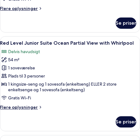
-
Flere
Flere oplysninger
privat
oplysninger
pool
om
Se priser
Red
Level
-
Indlæs
Et hotelværelse med stort vindue, sen
9
Villa
Red Level Junior Suite Ocean Partial View with Whirlpool
alle
-
Delvis havudsigt
privat
billeder
pool
54 m²
af
Red
1 soveværelse
Level
Plads til 3 personer
Junior
1 kingsize-seng og 1 sovesofa (enkeltseng) ELLER 2 store
Suite
enkeltsenge og 1 sovesofa (enkeltseng)
Ocean
Gratis Wi-Fi
Partial
Flere
Flere oplysninger
View
oplysninger
with
om
Se priser
Red
Whirlpool
Level
Junior
Indlæs
Et hotelværelse med en stor seng, udsi