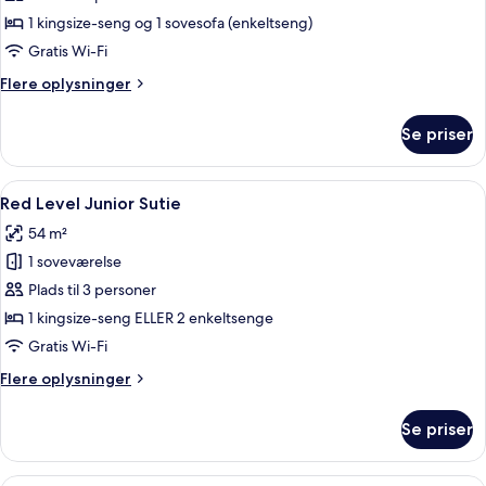
Grand
1 kingsize-seng og 1 sovesofa (enkeltseng)
Suite
Gratis Wi-Fi
Flere
Flere oplysninger
oplysninger
om
Se priser
Red
Level
Grand
Indlæs
Et hotelværelse med en stor seng, et s
10
Suite
Red Level Junior Sutie
alle
54 m²
billeder
1 soveværelse
af
Red
Plads til 3 personer
Level
1 kingsize-seng ELLER 2 enkeltsenge
Junior
Gratis Wi-Fi
Sutie
Flere
Flere oplysninger
oplysninger
om
Se priser
Red
Level
Junior