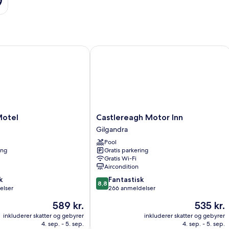
tel
Castlereagh Motor Inn
Castlereagh
Motel
Castlereagh Motor Inn
Motor
Gilgandra
Inn
Pool
Gilgandra
ing
Gratis parkering
Gratis Wi-Fi
Aircondition
8.8
k
Fantastisk
8,8
ud
elser
266 anmeldelser
af
Prisen
Prisen
589 kr.
535 kr.
10,
er
er
Fantastisk,
inkluderer skatter og gebyrer
inkluderer skatter og gebyrer
589 kr.
535 kr.
4. sep. - 5. sep.
4. sep. - 5. sep.
266