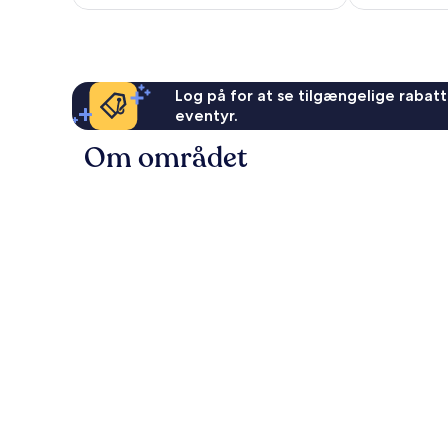
anmeldelser
anmeldelser
Log på for at se tilgængelige rabatte
eventyr.
Om området