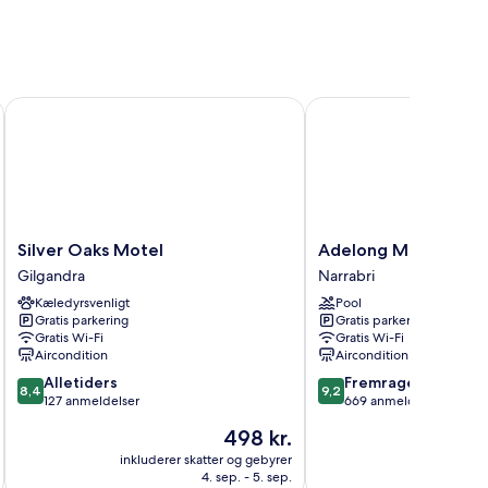
Silver Oaks Motel
Adelong Motel
Silver
Adelong
Silver Oaks Motel
Adelong Motel
Oaks
Motel
Gilgandra
Narrabri
Motel
Narrabri
Kæledyrsvenligt
Pool
Gilgandra
Gratis parkering
Gratis parkering
Gratis Wi-Fi
Gratis Wi-Fi
Aircondition
Aircondition
8.4
9.2
Alletiders
Fremragende
8,4
9,2
ud
ud
127 anmeldelser
669 anmeldelser
af
af
Prisen
498 kr.
10,
10,
er
Alletiders,
Fremragende,
inkluderer skatter og gebyrer
inkluderer 
498 kr.
4. sep. - 5. sep.
127
669