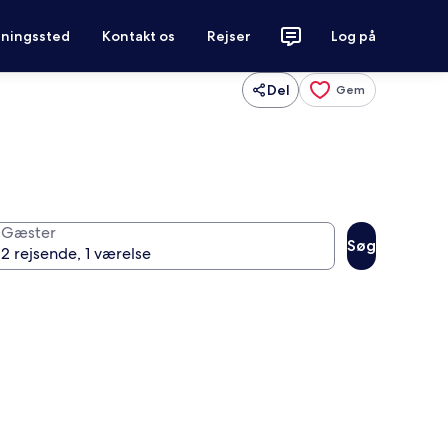
tningssted
Kontakt os
Rejser
Log på
Del
Gem
Gæster
Søg