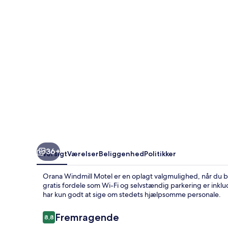
36+
Oversigt
Værelser
Beliggenhed
Politikker
Orana Windmill Motel er en oplagt valgmulighed, når du 
gratis fordele som Wi-Fi og selvstændig parkering er inklu
har kun godt at sige om stedets hjælpsomme personale.
Anmeldelser
Fremragende
8,8
8,8 ud af 10.