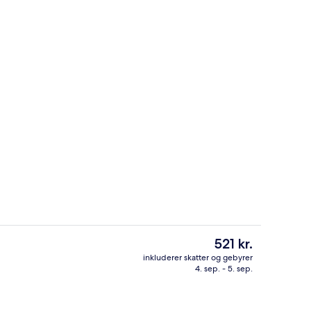
l, liggestole
Værelse med 2 enkeltsenge | Skrivebord
Den
521 kr.
nuværende
inkluderer skatter og gebyrer
pris
4. sep. - 5. sep.
ring
Gratis parkering
er
521 kr.