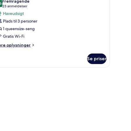
Fremragende
illeder
6
8,6 ud af 10
(23
23 anmeldelser
f
anmeldelser)
Haveudsigt
eluxe-
Plads til 3 personer
ærelse
1 queensize-seng
Gratis Wi-Fi
ueensize-
ere
ere oplysninger
lysninger
eng
m
Se priser
luxe-
relse
.
eensize-
ng