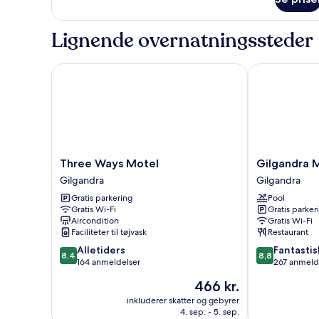
Deluxe-
seng
værelse
-
Lignende overnatningssteder
1
queensize-
seng
Three Ways Motel
Gilgandra Mo
Three
Gilgandra
Three Ways Motel
Gilgandra 
Ways
Motel
Gilgandra
Gilgandra
Motel
Gilgandra
Gratis parkering
Pool
Gilgandra
Gratis Wi-Fi
Gratis parker
Aircondition
Gratis Wi-Fi
Faciliteter til tøjvask
Restaurant
8.4
8.8
Alletiders
Fantastis
8,4
8,8
ud
ud
164 anmeldelser
267 anmeld
af
af
Prisen
466 kr.
10,
10,
er
Alletiders,
Fantastisk,
inkluderer skatter og gebyrer
466 kr.
4. sep. - 5. sep.
164
267