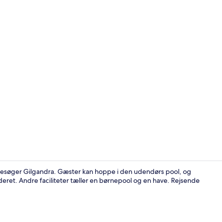
Udendørs poo
besøger Gilgandra. Gæster kan hoppe i den udendørs pool, og
deret. Andre faciliteter tæller en børnepool og en have. Rejsende
Gratis parke