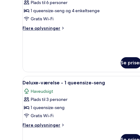
Plads til 6 personer
billeder
1 queensize-seng og 4 enkeltsenge
af
Familieværelse
Gratis Wi-Fi
-
Flere
Flere oplysninger
2
oplysninger
om
soveværelser
Familieværelse
-
2
soveværelser
Se prise
Indlæs
Et hotelværelse med seng, nat
6
Deluxe-værelse - 1 queensize-seng
alle
Haveudsigt
billeder
Plads til 3 personer
af
Deluxe-
1 queensize-seng
værelse
Gratis Wi-Fi
-
Flere
Flere oplysninger
1
oplysninger
queensize-
om
Se prise