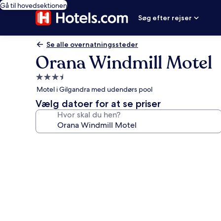
Gå til hovedsektionen
Søg efter rejser
Se alle overnatningssteder
Orana Windmill Motel
3.5-
stjernet
Motel i Gilgandra med udendørs pool
overnatningssted
Vælg datoer for at se priser
Hvor skal du hen?
Billedgalleri
for
Orana
Windmill
Motel