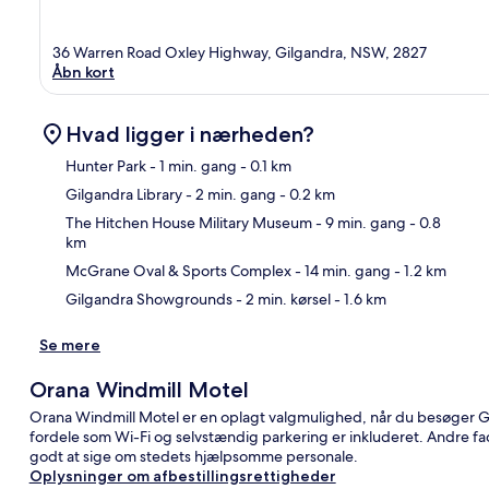
36 Warren Road Oxley Highway, Gilgandra, NSW, 2827
Åbn kort
Hvad ligger i nærheden?
Hunter Park
- 1 min. gang
- 0.1 km
Gilgandra Library
- 2 min. gang
- 0.2 km
Kor
The Hitchen House Military Museum
- 9 min. gang
- 0.8
km
McGrane Oval & Sports Complex
- 14 min. gang
- 1.2 km
Gilgandra Showgrounds
- 2 min. kørsel
- 1.6 km
Se mere
Orana Windmill Motel
Orana Windmill Motel er en oplagt valgmulighed, når du besøger G
fordele som Wi-Fi og selvstændig parkering er inkluderet. Andre fac
godt at sige om stedets hjælpsomme personale.
Oplysninger om afbestillingsrettigheder