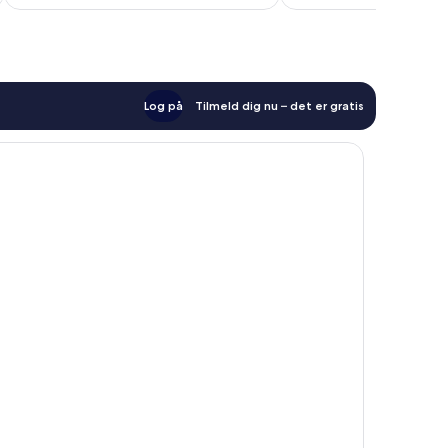
anmeldelser
anmeldelser
Log på
Tilmeld dig nu – det er gratis