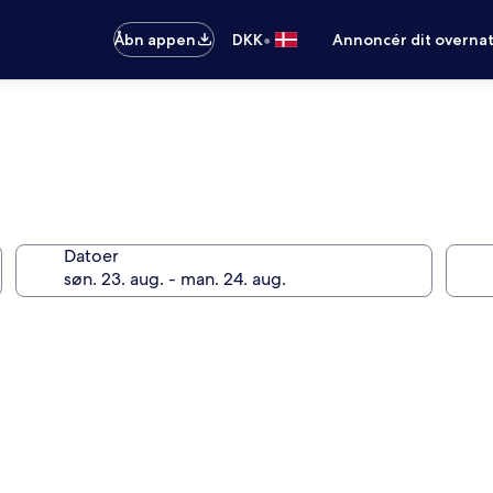
•
Åbn appen
DKK
Annoncér dit overna
Datoer