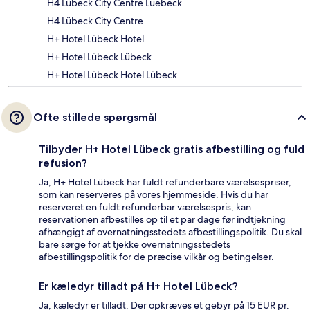
H4 Lübeck City Centre Luebeck
H4 Lübeck City Centre
H+ Hotel Lübeck Hotel
H+ Hotel Lübeck Lübeck
H+ Hotel Lübeck Hotel Lübeck
Ofte stillede spørgsmål
Tilbyder H+ Hotel Lübeck gratis afbestilling og fuld
refusion?
Ja, H+ Hotel Lübeck har fuldt refunderbare værelsespriser,
som kan reserveres på vores hjemmeside. Hvis du har
reserveret en fuldt refunderbar værelsespris, kan
reservationen afbestilles op til et par dage før indtjekning
afhængigt af overnatningsstedets afbestillingspolitik. Du skal
bare sørge for at tjekke overnatningsstedets
afbestillingspolitik for de præcise vilkår og betingelser.
Er kæledyr tilladt på H+ Hotel Lübeck?
Ja, kæledyr er tilladt. Der opkræves et gebyr på 15 EUR pr.