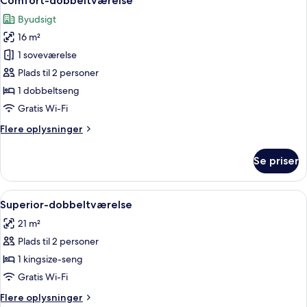
Comfort-dobbeltværelse
alle
Byudsigt
billeder
16 m²
af
Comfort-
1 soveværelse
dobbeltværelse
Plads til 2 personer
1 dobbeltseng
Gratis Wi-Fi
Flere
Flere oplysninger
oplysninger
om
Se priser
Comfort-
dobbeltværelse
Indlæs
Et hotelværelse med en stor seng, to r
6
Superior-dobbeltværelse
alle
21 m²
billeder
Plads til 2 personer
af
Superior-
1 kingsize-seng
dobbeltværelse
Gratis Wi-Fi
Flere
Flere oplysninger