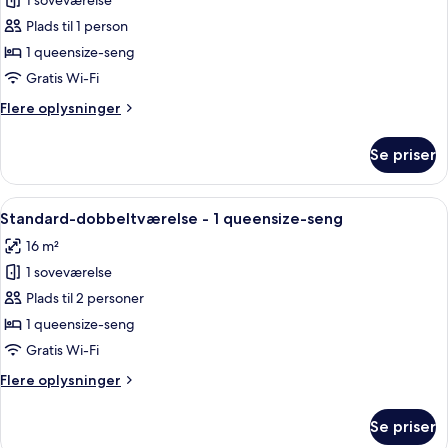
Deluxe
1 soveværelse
Queen
Plads til 1 person
Room
1 queensize-seng
Gratis Wi-Fi
Flere
Flere oplysninger
oplysninger
om
Se priser
Deluxe
Queen
Room
Indlæs
Et hotelværelse med en stor seng, to p
7
Standard-dobbeltværelse - 1 queensize-seng
alle
16 m²
billeder
1 soveværelse
af
Standard-
Plads til 2 personer
dobbeltværelse
1 queensize-seng
-
Gratis Wi-Fi
1
Flere
Flere oplysninger
queensize-
oplysninger
seng
om
Se priser
Standard-