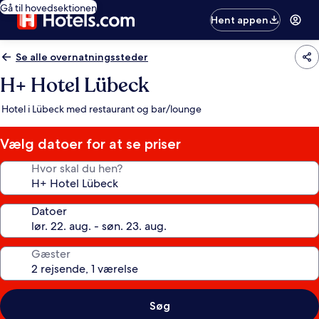
Gå til hovedsektionen
Hent appen
Se alle overnatningssteder
H+ Hotel Lübeck
Hotel i Lübeck med restaurant og bar/lounge
Vælg datoer for at se priser
Hvor skal du hen?
Datoer
Gæster
Søg