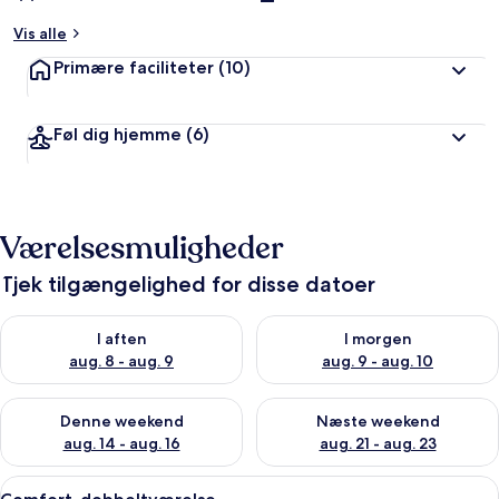
Vis alle
Primære faciliteter
(10)
Føl dig hjemme
(6)
Værelsesmuligheder
Tjek tilgængelighed for disse datoer
Tjek tilgængelighed for i aften aug. 8 - aug. 9
Tjek tilgængelighed for i morg
I aften
I morgen
aug. 8 - aug. 9
aug. 9 - aug. 10
Tjek tilgængelighed for denne weekend aug. 14 - aug. 16
Tjek tilgængelighed for næste
Denne weekend
Næste weekend
aug. 14 - aug. 16
aug. 21 - aug. 23
Indlæs
Et hotelværelse med en stor seng, rød
7