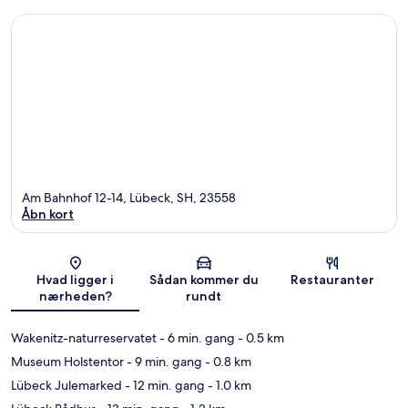
Am Bahnhof 12-14, Lübeck, SH, 23558
Åbn kort
Kort
Hvad ligger i
Sådan kommer du
Restauranter
nærheden?
rundt
Wakenitz-naturreservatet
- 6 min. gang
- 0.5 km
Museum Holstentor
- 9 min. gang
- 0.8 km
Lübeck Julemarked
- 12 min. gang
- 1.0 km