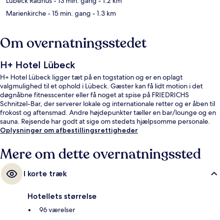
Lübeck Rådhus
- 13 min. gang
- 1.2 km
Marienkirche
- 15 min. gang
- 1.3 km
Om overnatningsstedet
H+ Hotel Lübeck
H+ Hotel Lübeck ligger tæt på en togstation og er en oplagt
valgmulighed til et ophold i Lübeck. Gæster kan få lidt motion i det
døgnåbne fitnesscenter eller få noget at spise på FRIEDRICHS
Schnitzel-Bar, der serverer lokale og internationale retter og er åben til
frokost og aftensmad. Andre højdepunkter tæller en bar/lounge og en
sauna. Rejsende har godt at sige om stedets hjælpsomme personale.
Oplysninger om afbestillingsrettigheder
Mere om dette overnatningssted
I korte træk
Hotellets størrelse
96 værelser