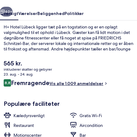
rige
Næste
40+
Oversigt
Værelser
Beliggenhed
Politikker
H+ Hotel Lübeck ligger tæt på en togstation og er en oplagt
valgmulighed til et ophold i Lübeck. Gæster kan få lidt motion i det
døgnåbne fitnesscenter eller få noget at spise på FRIEDRICHS
Schnitzel-Bar, der serverer lokale og internationale retter og er åben
til frokost og aftensmad. Andre højdepunkter tæller en bar/lounge
og en sauna. Rejsende har godt at sige om stedets hjælpsomme
personale.
Den
565 kr.
nuværende
inkluderer skatter og gebyrer
pris
23. aug. - 24. aug.
Udvendig detalje
er
Anmeldelser
Fremragende
8,8
Vis alle 1.009 anmeldelser
565 kr.
8,8 ud af 10.
Populære faciliteter
Kæledyrsvenligt
Gratis Wi-Fi
Restaurant
Aircondition
Motionscenter
Bar