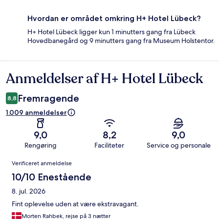
Hvordan er området omkring H+ Hotel Lübeck?
H+ Hotel Lübeck ligger kun 1 minutters gang fra Lübeck
Hovedbanegård og 9 minutters gang fra Museum Holstentor.
Anmeldelser af H+ Hotel Lübeck
Anmeldelser
Fremragende
8,8
1.009 anmeldelser
9,0
8,2
9,0
Rengøring
Faciliteter
Service og personale
Anmeldelser
Verificeret anmeldelse
10/10 Enestående
8. jul. 2026
Fint oplevelse uden at være ekstravagant.
Morten Rahbek, rejse på 3 nætter