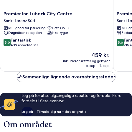
Premier
Premier
Premier Inn Lübeck City Centre
Premie
Inn
Inn
Sankt Lorenz Süd
Sankt L
Lübeck
Lübeck
Mulighed for parkering
Gratis Wi-Fi
Muligh
City
City
Døgnåben reception
Ikke-ryger
Restau
Centre
Stadtgr
Sankt
Sankt
8.6
8.6
Fantastisk
Fant
8,6
8,6
Lorenz
Lorenz
ud
ud
409 anmeldelser
215 
Süd
Süd
af
af
Prisen
459 kr.
10,
10,
er
Fantastisk,
Fantasti
inkluderer skatter og gebyrer
459 kr.
6. sep. - 7. sep.
409
215
anmeldelser
anmelde
Sammenlign lignende overnatningssteder
Log på for at se tilgængelige rabatter og fordele. Flere
fordele til flere eventyr.
Log på
Tilmeld dig nu – det er gratis
Om området