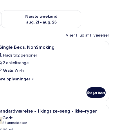
d aug. 14 - aug. 16
Tjek tilgængelighed for næste weekend aug. 21 - aug. 23
Næste weekend
aug. 21 - aug. 23
Viser 11 ud af 11 værelser
stol, fjernsyn og udsigt ud
ndlæs
Pengeskab på værelset, skrivebord, arbejdso
3
 Single Beds, NonSmoking
le
Plads til 2 personer
illeder
2 enkeltsenge
f
Gratis Wi-Fi
ingle
ere
ere oplysninger
eds,
lysninger
m
onSmoking
Se priser
ngle
ds,
natbord, en lampe og et vindue med gardiner.
ndlæs
Standardværelse - 1 kingsize-seng - ikke-ryg
7
onSmoking
andardværelse - 1 kingsize-seng - ikke-ryger
le
Godt
illeder
2
7,2 ud af 10
(24
24 anmeldelser
f
anmeldelser)
28 m²