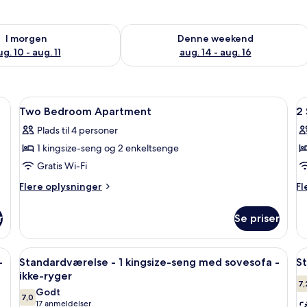
ighed for i morgen aug. 10 - aug. 11
Tjek tilgængelighed for denne weeken
I morgen
Denne weekend
g. 10 - aug. 11
aug. 14 - aug. 16
Indlæs
Et hotelværelse med seng, skrivebord, 
I
10
Two Bedroom Apartment
2
alle
al
Plads til 4 personer
billeder
b
1 kingsize-seng og 2 enkeltsenge
af
a
Two
2
Gratis Wi-Fi
Bedroom
S
Flere
Fl
Flere oplysninger
Fl
Apartment
B
oplysninger
op
om
o
N
r
Se priser
Two
2
Bedroom
Si
Apartment
Be
 skrivebord, en stol og et lille bord.
Indlæs
Et hotelværelse med en stor seng, et 
I
9
N
-
Standardværelse - 1 kingsize-seng med sovesofa -
St
alle
al
ikke-ryger
billeder
b
7,
Godt
7,0
af
a
7,0 ud af 10
(17
17 anmeldelser