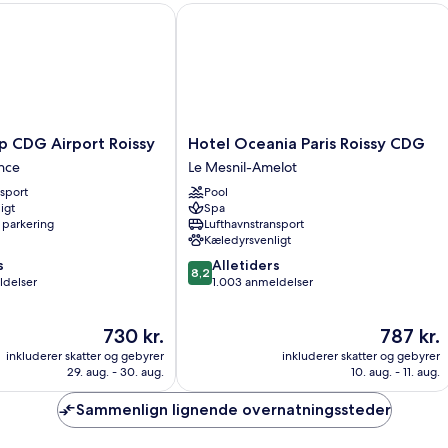
Spa)
-
t
CDG Airport Roissy
Hotel Oceania Paris Roissy CDG
ikke-
ryger
(Studio
Double
–
Accès
Spa)
Hotel
p CDG Airport Roissy
Hotel Oceania Paris Roissy CDG
Oceania
nce
Le Mesnil-Amelot
Paris
nsport
Pool
Roissy
igt
Spa
CDG
 parkering
Lufthavnstransport
Le
Kæledyrsvenligt
Mesnil-
8.2
s
Alletiders
Amelot
8,2
ud
ldelser
1.003 anmeldelser
af
10,
Prisen
Prisen
730 kr.
787 kr.
Alletiders,
er
er
1.003
inkluderer skatter og gebyrer
inkluderer skatter og gebyrer
730 kr.
787 kr.
anmeldelser
29. aug. - 30. aug.
10. aug. - 11. aug.
Sammenlign lignende overnatningssteder