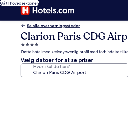
Gå til hovedsektionen
Se alle overnatningssteder
Clarion Paris CDG Airp
4.0-
stjernet
Dette hotel med kæledyrsvenlig profil med forbindelse til k
overnatningssted
Vælg datoer for at se priser
Hvor skal du hen?
Billedgalleri
for
Clarion
Paris
CDG
Airport