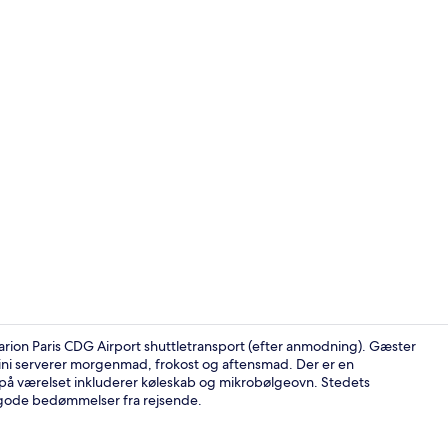
Udendørsom
arion Paris CDG Airport shuttletransport (efter anmodning). Gæster
fini serverer morgenmad, frokost og aftensmad. Der er en
å værelset inkluderer køleskab og mikrobølgeovn. Stedets
Bar (på over
r gode bedømmelser fra rejsende.