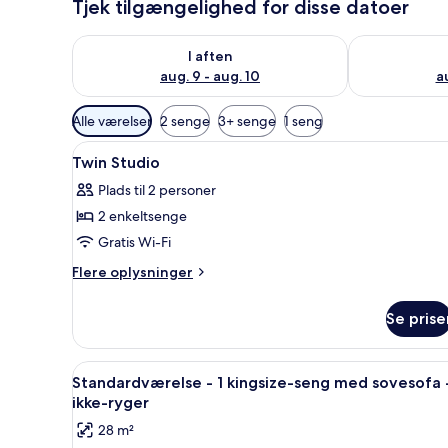
Tjek tilgængelighed for disse datoer
Tjek tilgængelighed for i aften aug. 9 - aug. 10
Tjek tilgængel
I aften
aug. 9 - aug. 10
au
Tilgængelige
Alle værelser
2 senge
3+ senge
1 seng
filtre
Indlæs
Lobby
for
11
Twin Studio
alle
værelser
Plads til 2 personer
billeder
2 enkeltsenge
af
Twin
Gratis Wi-Fi
Studio
Flere
Flere oplysninger
oplysninger
om
Se prise
Twin
Studio
Indlæs
Et hotelværelse med to senge, et
6
Standardværelse - 1 kingsize-seng med sovesofa 
alle
ikke-ryger
billeder
28 m²
af