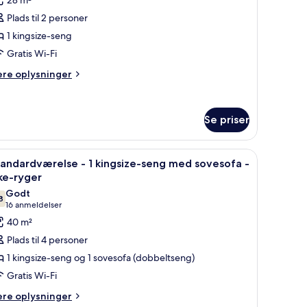
tandardværelse
Plads til 2 personer
1 kingsize-seng
Gratis Wi-Fi
ingsize-
eng
ere
ere oplysninger
lysninger
m
kke-
andardværelse
yger
Se priser
ngsize-
 sengeborde med lamper og tapet med mønster.
ndlæs
Pengeskab på værelset, skrivebord, arbejdso
ng
8
andardværelse - 1 kingsize-seng med sovesofa -
le
ke-ryger
ke-
illeder
Godt
ger
8
f
7,8 ud af 10
(16
16 anmeldelser
tandardværelse
anmeldelser)
40 m²
Plads til 4 personer
1 kingsize-seng og 1 sovesofa (dobbeltseng)
ingsize-
Gratis Wi-Fi
eng
ere
ed
ere oplysninger