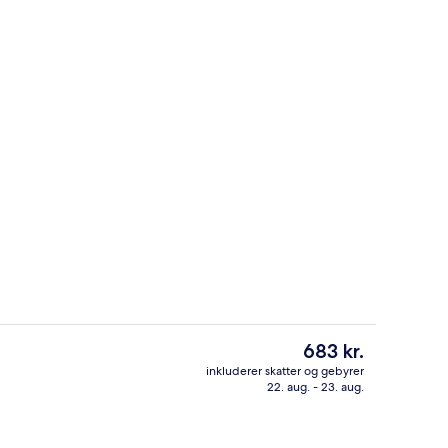
råde
Udsigt fra balkon
Den
683 kr.
nuværende
inkluderer skatter og gebyrer
pris
22. aug. - 23. aug.
natningsstedet)
Spisning på værelset
er
683 kr.