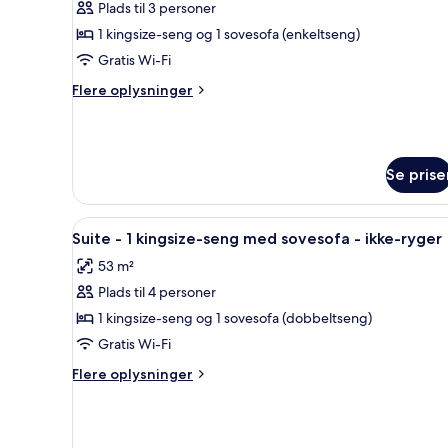
Plads til 3 personer
Standardværelse
1 kingsize-seng og 1 sovesofa (enkeltseng)
-
1
Gratis Wi-Fi
kingsize-
Flere
Flere oplysninger
seng
oplysninger
om
med
Standardværelse
sovesofa
-
-
Se prise
1
ikke-
kingsize-
seng
ryger
Indlæs
Et hotelværelse med en stor 
med
11
Suite - 1 kingsize-seng med sovesofa - ikke-ryger
alle
sovesofa
53 m²
-
billeder
ikke-
Plads til 4 personer
af
ryger
Suite
1 kingsize-seng og 1 sovesofa (dobbeltseng)
-
Gratis Wi-Fi
1
Flere
Flere oplysninger
kingsize-
oplysninger
seng
om
Suite
med
-