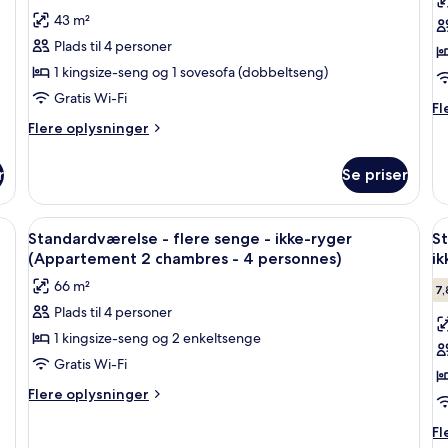
Standardværelse
S
anmeldelser)
43 m²
-
-
Plads til 4 personer
1
1
1 kingsize-seng og 1 sovesofa (dobbeltseng)
kingsize-
k
Gratis Wi-Fi
seng
s
Fl
Fl
op
Flere
med
Flere oplysninger
-
o
oplysninger
sovesofa
i
St
om
r
-
Se priser
r
-
Standardværelse
ikke-
1
-
ki
1
ryger
seng, to sengeborde, et natbord og et bakke med morgenmadsprodukter.
Indlæs
Et hotelværelse med en stor seng, to
I
se
8
kingsize-
Standardværelse - flere senge - ikke-ryger
St
alle
al
-
seng
(Appartement 2 chambres - 4 personnes)
ik
ik
med
billeder
b
66 m²
ry
sovesofa
7,
af
a
-
Plads til 4 personer
Standardværelse
S
ikke-
1 kingsize-seng og 2 enkeltsenge
-
-
ryger
flere
1
Gratis Wi-Fi
senge
k
Flere
Flere oplysninger
-
s
oplysninger
om
Fl
ikke-
m
Fl
Standardværelse