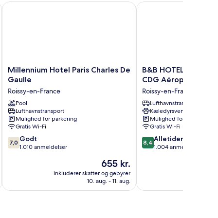
Millennium Hotel Paris Charles De Gaulle
B&B HOTEL Paris Gran
Millennium
B&B
Millennium Hotel Paris Charles De
B&B HOTEL Paris Gra
Hotel
HOTEL
Gaulle
CDG Aéroport
Paris
Paris
Roissy-en-France
Roissy-en-France
Charles
Grand
De
Pool
Roissy
Lufthavnstransport
Lufthavnstransport
Kæledyrsvenligt
Gaulle
CDG
Mulighed for parkering
Mulighed for parkering
Roissy-
Aéroport
Gratis Wi-Fi
Gratis Wi-Fi
en-
Roissy-
7.0
8.4
France
Godt
en-
Alletiders
7,0
8,4
ud
ud
1.010 anmeldelser
France
1.004 anmeldelser
af
af
Prisen
655 kr.
10,
10,
er
Godt,
Alletiders,
inkluderer skatter og gebyrer
inkluderer 
655 kr.
10. aug. - 11. aug.
1.010
1.004
anmeldelser
anmeldelser