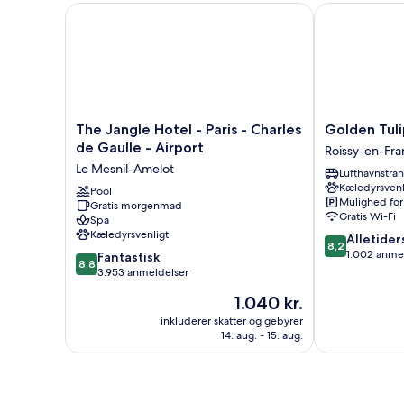
The Jangle Hotel - Paris - Charles de Gaulle - Airpor
Golden Tulip 
The
Golden
The Jangle Hotel - Paris - Charles
Golden Tuli
Jangle
Tulip
de Gaulle - Airport
Roissy-en-Fra
Hotel
CDG
Le Mesnil-Amelot
Lufthavnstra
-
Airport
Kæledyrsvenl
Paris
Pool
Roissy
Mulighed for
Gratis morgenmad
-
Roissy-
Gratis Wi-Fi
Spa
Charles
en-
Kæledyrsvenligt
8.2
Alletider
de
France
8,2
ud
1.002 anme
8.8
Gaulle
Fantastisk
8,8
af
ud
-
3.953 anmeldelser
10,
af
Airport
Prisen
1.040 kr.
Alletiders,
10,
Le
er
1.002
Fantastisk,
Mesnil-
inkluderer skatter og gebyrer
1.040 kr.
anmeldelser
14. aug. - 15. aug.
3.953
Amelot
anmeldelser