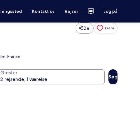
tningssted
Kontakt os
Rejser
Log på
Del
Gem
y-en-France
Gæster
Søg