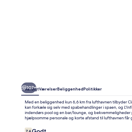
107+
Oversigt
Værelser
Beliggenhed
Politikker
Med en beliggenhed kun 6,6 km fra lufthavnen tilbyder Cl
kan forkæle sig selv med spabehandlinger i spaen, og L'In
indendørs pool og en bar/lounge, og bekvemmeligheder p
hjælpsomme personale og korte afstand til lufthavnen få
Anmeldelser
Godt
7,4