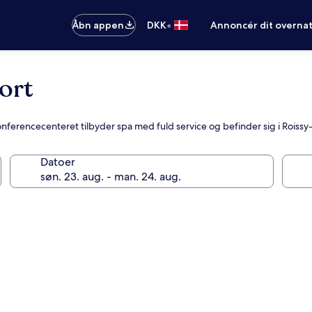
•
Åbn appen
DKK
Annoncér dit overna
ort
onferencecenteret tilbyder spa med fuld service og befinder sig i Roiss
Datoer