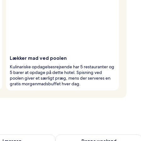
Lækker mad ved poolen
Kulinariske opdagelsesrejsende har 5 restauranter og
5 barer at opdage på dette hotel. Spisning ved
poolen giver et særligt præg, mens der serveres en
gratis morgenmadsbuffet hver dag.
ighed for i morgen aug. 10 - aug. 11
Tjek tilgængelighed for denne weeken
I morgen
Denne weekend