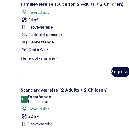
Indlæs
Et hotelværelse med en stor s
3
Familieværelse (Superior, 2 Adults + 2 Children)
alle
Haveudsigt
billeder
44 m²
af
Familieværelse
1 soveværelse
(Superior,
Plads til 4 personer
2
4 enkeltsenge
Adults
Gratis Wi-Fi
+
Flere
Flere oplysninger
2
oplysninger
Children)
om
Se prise
Familieværelse
(Superior,
2
Indlæs
Et hotelværelse med en stor s
3
Adults
Standardværelse (2 Adults + 2 Children)
alle
+
Enestående
2
billeder
10,0
10,0 ud af 10
(1
1 anmeldelse
Children)
af
anmeldelse)
Haveudsigt
Standardværelse
22 m²
(2
1 soveværelse
Adults