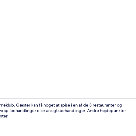
Luftfoto
rneklub. Gæster kan få noget at spise i en af de 3 restauranter og
wrap-behandlinger eller ansigtsbehandlinger. Andre højdepunkter
nter.
5 barer/loun