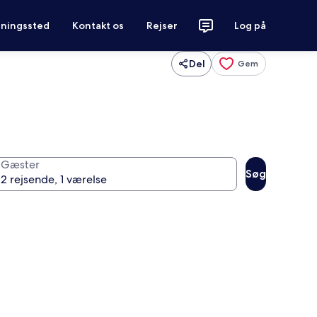
tningssted
Kontakt os
Rejser
Log på
Del
Gem
Gæster
Søg