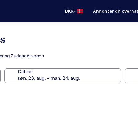
•
DKK
Annoncér dit overna
s
ter og 7 udendørs pools
Datoer