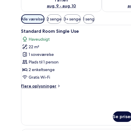
aug. 9 - aug. 10
au
Tilgængelige
Alle værelser
2 senge
3+ senge
1 seng
filtre
Indlæs
Et hotelværelse med en stor sen
for
3
Standard Room Single Use
alle
værelser
Haveudsigt
billeder
22 m²
af
Standard
1 soveværelse
Room
Plads til 1 person
Single
2 enkeltsenge
Use
Gratis Wi-Fi
Flere
Flere oplysninger
oplysninger
om
Standard
Room
Single
Se prise
Use