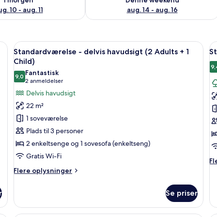
g. 10 - aug. 11
aug. 14 - aug. 16
g, en stol, et skrivebord og en balkon med udsigt til palmer.
Indlæs
Et hotelværelse med en stor seng, et s
I
3
Standardværelse - delvis havudsigt (2 Adults + 1
St
alle
al
Child)
billeder
b
9,
Fantastisk
9,0
af
a
9,0 ud af 10
(2
2 anmeldelser
Standardværelse
S
anmeldelser)
Delvis havudsigt
-
(
22 m²
delvis
A
1 soveværelse
havudsigt
+
Plads til 3 personer
(2
1
2 enkeltsenge og 1 sovesofa (enkeltseng)
Adults
C
Gratis Wi-Fi
+
Fl
Fl
1
op
Flere
Flere oplysninger
o
Child)
oplysninger
St
om
r
Se priser
(2
Standardværelse
Ad
-
+
delvis