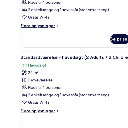
Plads til 4 personer
+
2 enkeltsenge og 1 sovesofa (stor enkeltseng)
2
Children)
Gratis Wi-Fi
Flere
Flere oplysninger
oplysninger
om
Se prise
Standardværelse
(2
Adults
Indlæs
Et hotelværelse med en stor se
3
+
Standardværelse - havudsigt (2 Adults + 2 Childre
alle
2
Havudsigt
Children)
billeder
22 m²
af
Standardværelse
1 soveværelse
-
Plads til 4 personer
havudsigt
2 enkeltsenge og 1 sovesofa (stor enkeltseng)
(2
Gratis Wi-Fi
Adults
Flere
Flere oplysninger
+
oplysninger
2
om
Children)
Standardværelse