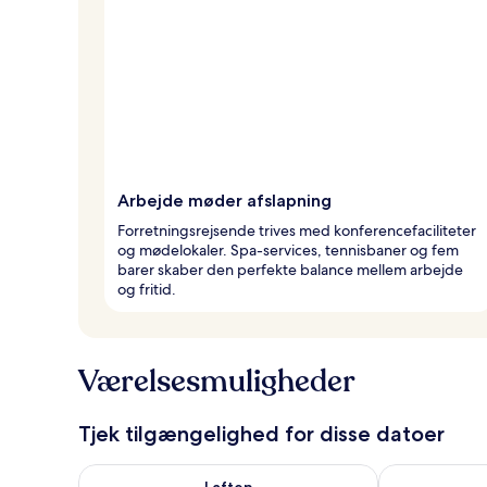
Arbejde møder afslapning
Forretningsrejsende trives med konferencefaciliteter
og mødelokaler. Spa-services, tennisbaner og fem
barer skaber den perfekte balance mellem arbejde
og fritid.
Værelsesmuligheder
Tjek tilgængelighed for disse datoer
Tjek tilgængelighed for i aften aug. 9 - aug. 10
Tjek tilgængel
I aften