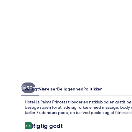
90+
Oversigt
Værelser
Beliggenhed
Politikker
Hotel La Palma Princess tilbyder en natklub og en gratis bø
besøge spaen for at lade sig forkæle med massage, body 
tæller 7 udendørs pools, en bar ved poolen og et fitnessce
Anmeldelser
Rigtig godt
8,4
8,4 ud af 10.