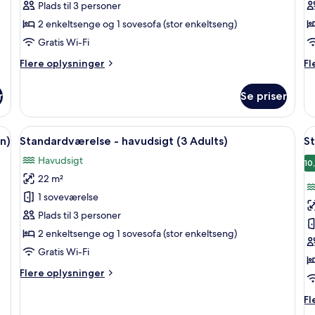
Plads til 3 personer
2 enkeltsenge og 1 sovesofa (stor enkeltseng)
Gratis Wi-Fi
Flere
Fl
Flere oplysninger
Fl
oplysninger
op
om
o
r
Se priser
Standardværelse
St
(3
Adults)
ng, en sofa, et skrivebord og en balkon med udsigt.
Indlæs
Et hotelværelse med en stor seng, en 
I
3
n)
Standardværelse - havudsigt (3 Adults)
S
alle
al
Havudsigt
billeder
b
10
22 m²
af
a
Standardværelse
S
1 soveværelse
-
-
Plads til 3 personer
havudsigt
h
2 enkeltsenge og 1 sovesofa (stor enkeltseng)
(3
Gratis Wi-Fi
Adults)
Flere
Flere oplysninger
oplysninger
om
Fl
Fl
Standardværelse
op