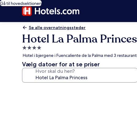
Gå til hovedsektionen
Se alle overnatningssteder
Hotel La Palma Princes
4.0-
stjernet
Hotel i bjergene i Fuencaliente de la Palma med 3 restauran
overnatningssted
Vælg datoer for at se priser
Hvor skal du hen?
Billedgalleri
for
Hotel
La
Palma
Princess