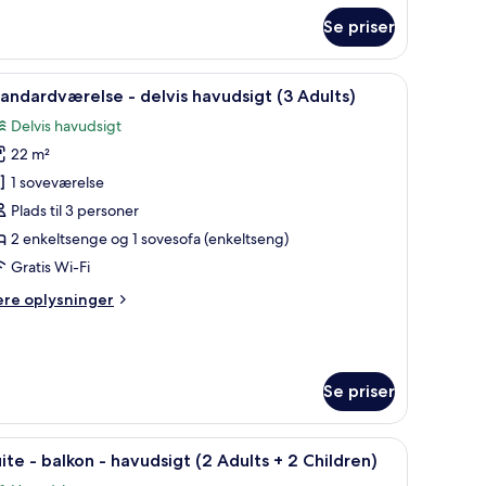
m
Se priser
andardværelse
vudsigt
iddeområde med et bord og stole, en fletstol og havudsigt.
ndlæs
Et hotelværelse med en stor seng, et siddeomr
3
andardværelse - delvis havudsigt (3 Adults)
le
Delvis havudsigt
illeder
22 m²
f
tandardværelse
1 soveværelse
Plads til 3 personer
elvis
2 enkeltsenge og 1 sovesofa (enkeltseng)
avudsigt
Gratis Wi-Fi
3
ere
ere oplysninger
dults)
lysninger
m
andardværelse
Se priser
lvis
vudsigt
iddeområde med et bord og stole, en fletstol og havudsigt.
ndlæs
Et hotelværelse med en stor seng, en balkon 
ults)
6
ite - balkon - havudsigt (2 Adults + 2 Children)
le