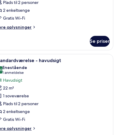
Plads til 2 personer
2 enkeltsenge
Gratis Wi-Fi
ere
ere oplysninger
lysninger
m
Se priser
andardværelse
sofa, et skrivebord og en balkon med udsigt.
ndlæs
Et hotelværelse med en stor seng, en sofa, et
3
tandardværelse - havudsigt
le
Enestående
illeder
,0
10,0 ud af 10
(1
1 anmeldelse
f
anmeldelse)
Havudsigt
tandardværelse
22 m²
1 soveværelse
avudsigt
Plads til 2 personer
2 enkeltsenge
Gratis Wi-Fi
ere
ere oplysninger
lysninger