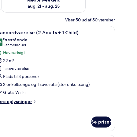
aug. 21 - aug. 23
Viser 50 ud af 50 værelser
iddeområde med et bord og stole, en fletstol og havudsigt.
ndlæs
Et hotelværelse med en stor seng, en stol, et 
3
andardværelse (2 Adults + 1 Child)
le
Enestående
illeder
4
9,4 ud af 10
(3
3 anmeldelser
f
anmeldelser)
Haveudsigt
tandardværelse
22 m²
2
1 soveværelse
dults
Plads til 3 personer
2 enkeltsenge og 1 sovesofa (stor enkeltseng)
hild)
Gratis Wi-Fi
ere
ere oplysninger
lysninger
m
andardværelse
Se priser
ults