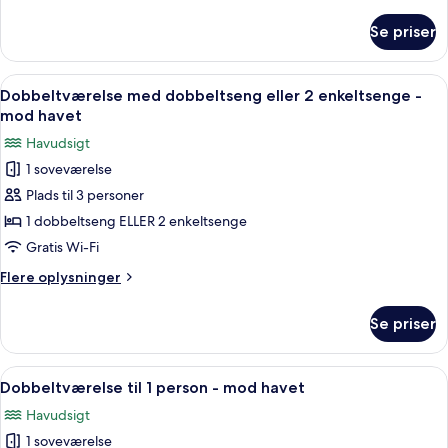
oplysninger
om
Se priser
Superior-
dobbeltværelse
til
Indlæs
Et soveværelse med himmelseng, to s
6
1
Dobbeltværelse med dobbeltseng eller 2 enkeltsenge -
alle
person
mod havet
billeder
Havudsigt
af
1 soveværelse
Dobbeltværelse
Plads til 3 personer
med
dobbeltseng
1 dobbeltseng ELLER 2 enkeltsenge
eller
Gratis Wi-Fi
2
Flere
Flere oplysninger
enkeltsenge
oplysninger
-
om
Se priser
Dobbeltværelse
mod
med
havet
dobbeltseng
Indlæs
Et soveværelse med himmelseng, to s
6
eller
Dobbeltværelse til 1 person - mod havet
alle
2
Havudsigt
enkeltsenge
billeder
-
1 soveværelse
af