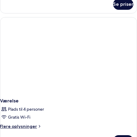
om
Se priser
Værelse
Værelse
Plads til 4 personer
Gratis Wi-Fi
Flere
Flere oplysninger
oplysninger
om