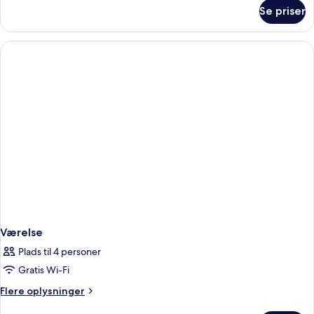
om
Se priser
Presidential-
studiosuite
Værelse
Plads til 4 personer
Gratis Wi-Fi
Flere
Flere oplysninger
oplysninger