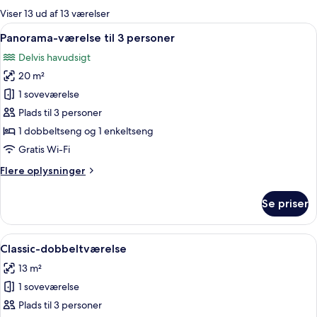
for
Viser 13 ud af 13 værelser
værelser
Indlæs
Et hotelværelse med to enkeltsenge, tr
5
Panorama-værelse til 3 personer
alle
Delvis havudsigt
billeder
20 m²
af
Panorama-
1 soveværelse
værelse
Plads til 3 personer
til
1 dobbeltseng og 1 enkeltseng
3
Gratis Wi-Fi
personer
Flere
Flere oplysninger
oplysninger
om
Se priser
Panorama-
værelse
til
Indlæs
Et hotelværelse med seng, natbord, lam
9
3
Classic-dobbeltværelse
alle
personer
13 m²
billeder
1 soveværelse
af
Classic-
Plads til 3 personer