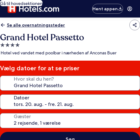
Gå til hovedsektionen
Hent appen
Se alle overnatningssteder
Grand Hotel Passetto
4.0-
stjernet
Hotel ved vandet med poolbar i nærheden af Anconas Buer
overnatningssted
Vælg datoer for at se priser
Hvor skal du hen?
Datoer
Gæster
Søg