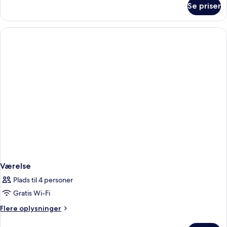
Se priser
Værelse
Værelse
Plads til 4 personer
Gratis Wi-Fi
Flere
Flere oplysninger
oplysninger
om