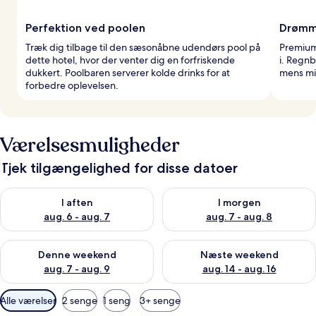
Perfektion ved poolen
Drømm
Træk dig tilbage til den sæsonåbne udendørs pool på
Premium 
dette hotel, hvor der venter dig en forfriskende
i. Regnb
dukkert. Poolbaren serverer kolde drinks for at
mens min
forbedre oplevelsen.
Værelsesmuligheder
Tjek tilgængelighed for disse datoer
Tjek tilgængelighed for i aften aug. 6 - aug. 7
Tjek tilgængelighed for i morg
I aften
I morgen
aug. 6 - aug. 7
aug. 7 - aug. 8
Tjek tilgængelighed for denne weekend aug. 7 - aug. 9
Tjek tilgængelighed for næste
Denne weekend
Næste weekend
aug. 7 - aug. 9
aug. 14 - aug. 16
Tilgængelige
Alle værelser
2 senge
1 seng
3+ senge
filtre