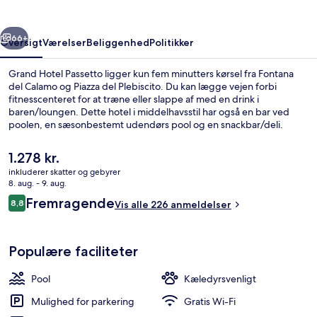
rige
Næste
66+
Oversigt
Værelser
Beliggenhed
Politikker
Grand Hotel Passetto ligger kun fem minutters kørsel fra Fontana
del Calamo og Piazza del Plebiscito. Du kan lægge vejen forbi
fitnesscenteret for at træne eller slappe af med en drink i
baren/loungen. Dette hotel i middelhavsstil har også en bar ved
poolen, en sæsonbestemt udendørs pool og en snackbar/deli.
Den
1.278 kr.
nuværende
inkluderer skatter og gebyrer
pris
8. aug. - 9. aug.
Kæledyrsvenligt
er
Anmeldelser
Fremragende
8,8
Vis alle 226 anmeldelser
1.278 kr.
8,8 ud af 10.
Populære faciliteter
Pool
Kæledyrsvenligt
Mulighed for parkering
Gratis Wi-Fi