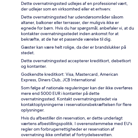
Dette overnatningssted udlejes af en professionel vært,
der udlejer som en virksomhed eller et erhverv.
Dette overnatningssted har udendørsområder såsom
altaner, balkoner eller terrasser, der muligvis ikke er
egnede for børn. Hvis du har spørgsmål, anbefaler vi, at du
kontakter overnatningsstedet inden ankomst for at
bekræfte, at de har et passende værelse til dig.
Gæster kan være helt rolige, da der er brandslukker på
stedet.
Dette overnatningssted accepterer kreditkort, debetkort
og kontanter.
Godkendte kreditkort: Visa, Mastercard, American
Express, Diners Club, JCB International
Som følge af nationale reguleringer kan der ikke overføres
mere end 5000 EUR i kontanter på dette
overnatningssted. Kontakt overnatningsstedet via
kontaktoplysningerne i reservationsbekræftelsen for flere
oplysninger.
Hvis du afbestiller din reservation, er dette underlagt
værtens afbestillingspolitik. I overensstemmelse med EU's
regler om forbrugerrettigheder er reservation af
overnatning ikke omfattet af fortrydelsesretten.