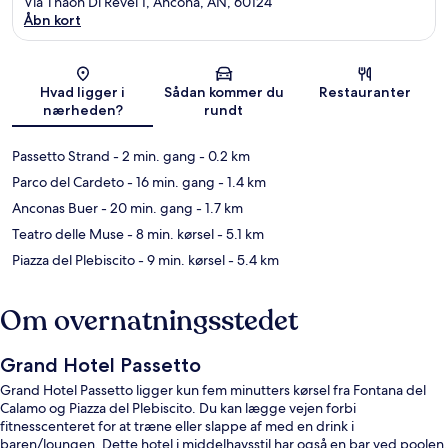
Via Thaon Di Revel 1, Ancona, AN, 60124
Åbn kort
Kort
Hvad ligger i
Sådan kommer du
Restauranter
nærheden?
rundt
Passetto Strand
- 2 min. gang
- 0.2 km
Parco del Cardeto
- 16 min. gang
- 1.4 km
Anconas Buer
- 20 min. gang
- 1.7 km
Teatro delle Muse
- 8 min. kørsel
- 5.1 km
Piazza del Plebiscito
- 9 min. kørsel
- 5.4 km
Om overnatningsstedet
Grand Hotel Passetto
Grand Hotel Passetto ligger kun fem minutters kørsel fra Fontana del
Calamo og Piazza del Plebiscito. Du kan lægge vejen forbi
fitnesscenteret for at træne eller slappe af med en drink i
baren/loungen. Dette hotel i middelhavsstil har også en bar ved poolen,