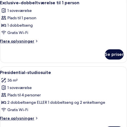
6
Exclusive-dobbeltværelse til 1 person
alle
1 soveværelse
billeder
Plads til 1 person
af
Exclusive-
1 dobbeltseng
dobbeltværelse
Gratis Wi-Fi
til
Flere
Flere oplysninger
1
oplysninger
person
om
Se priser
Exclusive-
dobbeltværelse
til
Indlæs
Et moderne soveværelse med en stor se
6
1
Presidential-studiosuite
alle
person
36 m²
billeder
1 soveværelse
af
Presidential-
Plads til 4 personer
studiosuite
2 dobbeltsenge ELLER 1 dobbeltseng og 2 enkeltsenge
Gratis Wi-Fi
Flere
Flere oplysninger
oplysninger