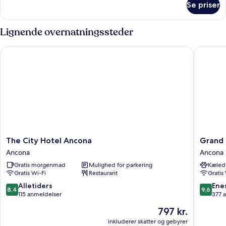
Se priser
Værelse
Lignende overnatningssteder
The City Hotel Ancona
Grand Ho
The
Grand
The City Hotel Ancona
Grand 
City
Hotel
Ancona
Ancona
Hotel
Palace
Gratis morgenmad
Mulighed for parkering
Kæledy
Ancona
Ancona
Gratis Wi-Fi
Restaurant
Gratis
Ancona
8.4
9.6
Alletiders
Ene
8,4
9,6
ud
ud
115 anmeldelser
377 
af
af
Prisen
797 kr.
10,
10,
er
Alletiders,
Eneståe
inkluderer skatter og gebyrer