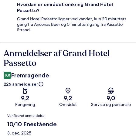
Hvordan er området omkring Grand Hotel
Passetto?
Grand Hotel Passetto ligger ved vandet, kun 20 minutters
gang fra Anconas Buer og 5 minutters gang fra Passetto
Strand.
Anmeldelser af Grand Hotel
Anmeldelser
Passetto
Fremragende
8,8
226 anmeldelser
9,2
9,2
9,0
Rengøring
Området
Service og personale
Anmeldelser
Verificeret anmeldelse
10/10 Enestående
3. dec. 2025