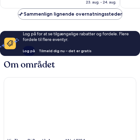
797 kr.
23. aug. - 24. aug.
115
377
anmeldelser
anmelde
Sammenlign lignende overnatningssteder
Log på for at se tilgængelige rabatter og fordele. Flere
fordele til flere eventyr.
Log på
Tilmeld dig nu – det er gratis
Om området