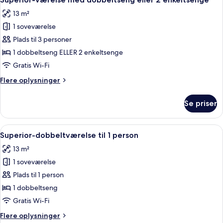
alle
person
13 m²
billeder
1 soveværelse
af
Superior-
Plads til 3 personer
værelse
1 dobbeltseng ELLER 2 enkeltsenge
med
Gratis Wi-Fi
dobbeltseng
Flere
Flere oplysninger
eller
oplysninger
2
om
Se priser
Superior-
enkeltsenge
værelse
med
Indlæs
Et moderne soveværelse med en stor seng
6
dobbeltseng
Superior-dobbeltværelse til 1 person
alle
eller
13 m²
2
billeder
enkeltsenge
1 soveværelse
af
Superior-
Plads til 1 person
dobbeltværelse
1 dobbeltseng
til
Gratis Wi-Fi
1
Flere
Flere oplysninger
person