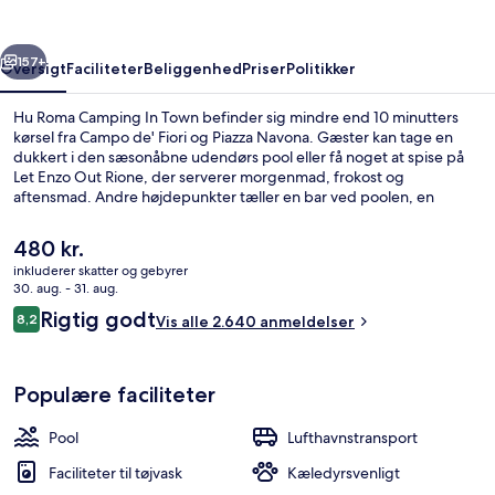
Town
rige
Næste
157+
Oversigt
Faciliteter
Beliggenhed
Priser
Politikker
Hu Roma Camping In Town befinder sig mindre end 10 minutters
kørsel fra Campo de' Fiori og Piazza Navona. Gæster kan tage en
dukkert i den sæsonåbne udendørs pool eller få noget at spise på
Let Enzo Out Rione, der serverer morgenmad, frokost og
aftensmad. Andre højdepunkter tæller en bar ved poolen, en
snackbar/deli og en terrasse. Rejsende er vilde med stedets
hjælpsomme personale og beliggenhed.
Den
480 kr.
nuværende
inkluderer skatter og gebyrer
pris
30. aug. - 31. aug.
Sæsonbestemt udendørs pool
er
Anmeldelser
Rigtig godt
8,2
Vis alle 2.640 anmeldelser
480 kr.
8,2 ud af 10.
Populære faciliteter
Pool
Lufthavnstransport
Faciliteter til tøjvask
Kæledyrsvenligt