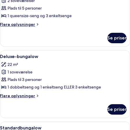
2 soveværelser
af
Alpehytte
Plads til 5 personer
1 queensize-seng og 3 enkeltsenge
Flere
Flere oplysninger
oplysninger
om
Se priser
Alpehytte
Indlæs
Et soveværelse med seng, garderobeskab
11
Deluxe-bungalow
alle
22 m²
billeder
1 soveværelse
af
Deluxe-
Plads til 3 personer
bungalow
1 dobbeltseng og 1 enkeltseng ELLER 3 enkeltsenge
Flere
Flere oplysninger
oplysninger
om
Se priser
Deluxe-
bungalow
Indlæs
Et moderne hotelværelse med en stor s
12
Standardbungalow