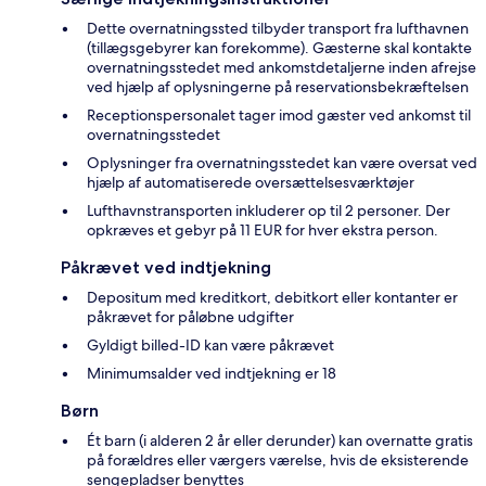
Dette overnatningssted tilbyder transport fra lufthavnen
(tillægsgebyrer kan forekomme). Gæsterne skal kontakte
overnatningsstedet med ankomstdetaljerne inden afrejse
ved hjælp af oplysningerne på reservationsbekræftelsen
Receptionspersonalet tager imod gæster ved ankomst til
overnatningsstedet
Oplysninger fra overnatningsstedet kan være oversat ved
hjælp af automatiserede oversættelsesværktøjer
Lufthavnstransporten inkluderer op til 2 personer. Der
opkræves et gebyr på 11 EUR for hver ekstra person.
Påkrævet ved indtjekning
Depositum med kreditkort, debitkort eller kontanter er
påkrævet for påløbne udgifter
Gyldigt billed-ID kan være påkrævet
Minimumsalder ved indtjekning er 18
Børn
Ét barn (i alderen 2 år eller derunder) kan overnatte gratis
på forældres eller værgers værelse, hvis de eksisterende
sengepladser benyttes