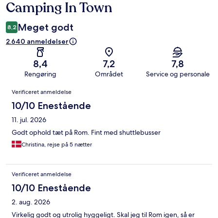
Camping In Town
Meget godt
8,2
2.640 anmeldelser
8,4
7,2
7,8
Rengøring
Området
Service og personale
Anmeldelser
Verificeret anmeldelse
10/10 Enestående
11. jul. 2026
Godt ophold tæt på Rom. Fint med shuttlebusser
Christina, rejse på 5 nætter
Verificeret anmeldelse
10/10 Enestående
2. aug. 2026
Virkelig godt og utrolig hyggeligt. Skal jeg til Rom igen, så er