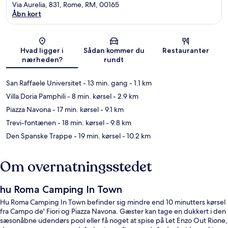
Via Aurelia, 831, Rome, RM, 00165
Åbn kort
Kort
Hvad ligger i
Sådan kommer du
Restauranter
nærheden?
rundt
San Raffaele Universitet
- 13 min. gang
- 1.1 km
Villa Doria Pamphili
- 8 min. kørsel
- 2.9 km
Piazza Navona
- 17 min. kørsel
- 9.1 km
Trevi-fontænen
- 18 min. kørsel
- 9.8 km
Den Spanske Trappe
- 19 min. kørsel
- 10.2 km
Om overnatningsstedet
hu Roma Camping In Town
Hu Roma Camping In Town befinder sig mindre end 10 minutters kørsel
fra Campo de' Fiori og Piazza Navona. Gæster kan tage en dukkert i den
sæsonåbne udendørs pool eller få noget at spise på Let Enzo Out Rione,