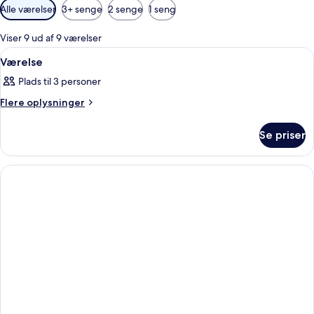
Tilgængelige
Alle værelser
3+ senge
2 senge
1 seng
filtre
for
Viser 9 ud af 9 værelser
værelser
Indlæs
Et soveværelse med en bærbar compute
10
Værelse
alle
Plads til 3 personer
billeder
af
Flere
Flere oplysninger
oplysninger
Værelse
om
Se priser
Værelse