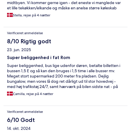
midtbyen. Vi kommer gerne igen - det eneste vi manglede var
et lille tekøkken/elkande og måske en anelse større køleskab
Stella, rejse på 4 nætter
Verificeret anmeldelse
8/10 Rigtig godt
23. jun. 2025
Super beliggenhed i fat Rom
Super beliggenhed, bus lige udenfor døren, betalte billetten i
bussen 1,5 E og så kan den bruges i 1,5 time i alle busser mv.
Meget stort supermarked 200 meter fra pladsen. Dejlig
bungalow, men vores lå dog ret dårligt ud til stor hovedvej -
med høj trafikstøj 24/7, samt hærværk på bilen sidste nat - på
trods af vi holdt på pladsen hvor vi skulle. Men dejlig
Camilla, rejse på 4 nætter
campingplads og yderst centralt placeret i fht Rom.
Verificeret anmeldelse
6/10 Godt
14. okt. 2024