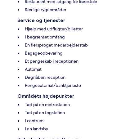
Restaurant med adgang for kørestole
Særlige rygeområder
Service og tjenester
Hjælp med udflugter/billetter
I begrænset omfang
En flersproget medarbejderstab
Bagageopbevaring
Et pengeskab i receptionen
Automat
Døgnåben reception
Pengeautomat/banktjeneste
Områdets højdepunkter
Tæt på en metrostation
Tæt på en togstation
I centrum
I en landsby