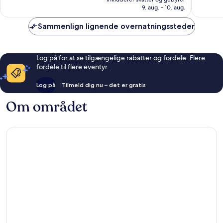
398 kr.
9. aug. - 10. aug.
487
611
anmeldelser
anmelde
Sammenlign lignende overnatningssteder
Log på for at se tilgængelige rabatter og fordele. Flere
fordele til flere eventyr.
Log på
Tilmeld dig nu – det er gratis
Om området