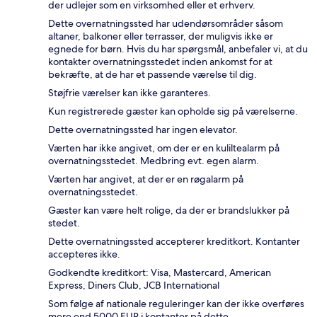
der udlejer som en virksomhed eller et erhverv.
Dette overnatningssted har udendørsområder såsom
altaner, balkoner eller terrasser, der muligvis ikke er
egnede for børn. Hvis du har spørgsmål, anbefaler vi, at du
kontakter overnatningsstedet inden ankomst for at
bekræfte, at de har et passende værelse til dig.
Støjfrie værelser kan ikke garanteres.
Kun registrerede gæster kan opholde sig på værelserne.
Dette overnatningssted har ingen elevator.
Værten har ikke angivet, om der er en kuliltealarm på
overnatningsstedet. Medbring evt. egen alarm.
Værten har angivet, at der er en røgalarm på
overnatningsstedet.
Gæster kan være helt rolige, da der er brandslukker på
stedet.
Dette overnatningssted accepterer kreditkort. Kontanter
accepteres ikke.
Godkendte kreditkort: Visa, Mastercard, American
Express, Diners Club, JCB International
Som følge af nationale reguleringer kan der ikke overføres
mere end 5000 EUR i kontanter på dette