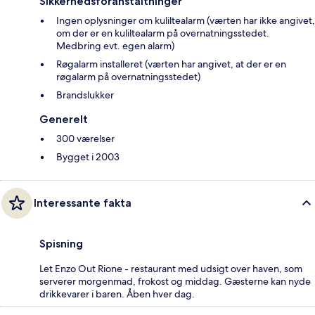
Sikkerhedsforanstaltninger
Ingen oplysninger om kuliltealarm (værten har ikke angivet,
om der er en kuliltealarm på overnatningsstedet.
Medbring evt. egen alarm)
Røgalarm installeret (værten har angivet, at der er en
røgalarm på overnatningsstedet)
Brandslukker
Generelt
300 værelser
Bygget i 2003
Interessante fakta
Spisning
Let Enzo Out Rione - restaurant med udsigt over haven, som
serverer morgenmad, frokost og middag. Gæsterne kan nyde
drikkevarer i baren. Åben hver dag.