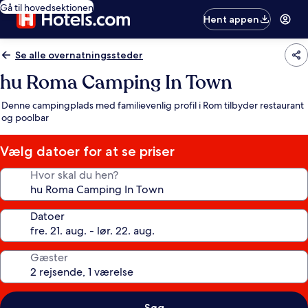
Gå til hovedsektionen
Hent appen
Se alle overnatningssteder
hu Roma Camping In Town
Denne campingplads med familievenlig profil i Rom tilbyder restaurant
og poolbar
Vælg datoer for at se priser
Hvor skal du hen?
Datoer
Gæster
Søg