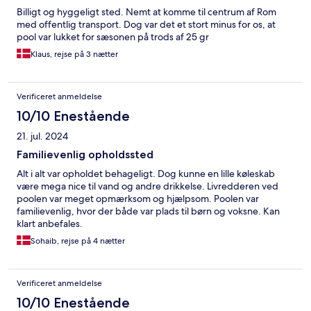
Billigt og hyggeligt sted. Nemt at komme til centrum af Rom
med offentlig transport. Dog var det et stort minus for os, at
pool var lukket for sæsonen på trods af 25 gr
Klaus, rejse på 3 nætter
Verificeret anmeldelse
10/10 Enestående
21. jul. 2024
Familievenlig opholdssted
Alt i alt var opholdet behageligt. Dog kunne en lille køleskab
være mega nice til vand og andre drikkelse. Livredderen ved
poolen var meget opmærksom og hjælpsom. Poolen var
familievenlig, hvor der både var plads til børn og voksne. Kan
klart anbefales.
Sohaib, rejse på 4 nætter
Verificeret anmeldelse
10/10 Enestående