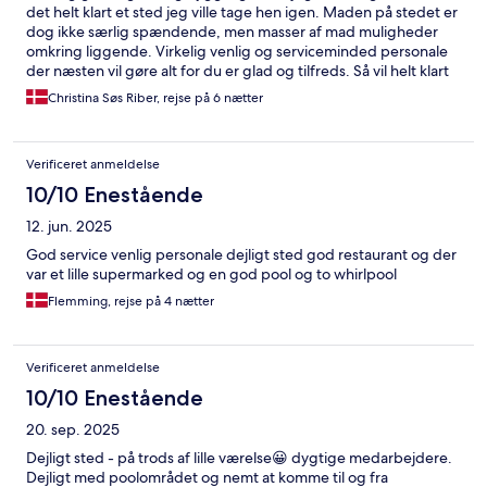
det helt klart et sted jeg ville tage hen igen. Maden på stedet er
dog ikke særlig spændende, men masser af mad muligheder
omkring liggende. Virkelig venlig og serviceminded personale
der næsten vil gøre alt for du er glad og tilfreds. Så vil helt klart
anbefale andre dette sted
Christina Søs Riber, rejse på 6 nætter
Verificeret anmeldelse
10/10 Enestående
12. jun. 2025
God service venlig personale dejligt sted god restaurant og der
var et lille supermarked og en god pool og to whirlpool
Flemming, rejse på 4 nætter
Verificeret anmeldelse
10/10 Enestående
20. sep. 2025
Dejligt sted - på trods af lille værelse😀 dygtige medarbejdere.
Dejligt med poolområdet og nemt at komme til og fra