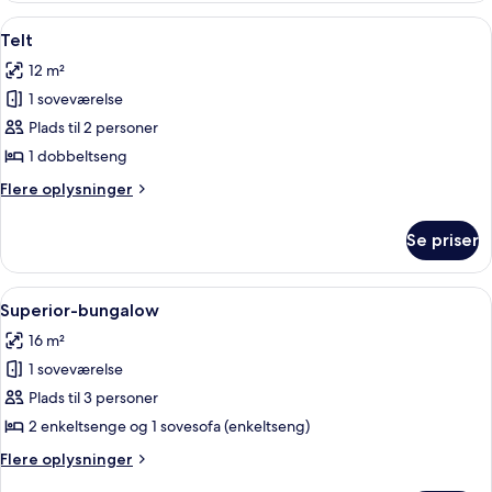
Indlæs
Et moderne hotelværelse med seng, c
13
Telt
alle
12 m²
billeder
1 soveværelse
af
Telt
Plads til 2 personer
1 dobbeltseng
Flere
Flere oplysninger
oplysninger
om
Se priser
Telt
Indlæs
Et moderne hotelværelse med en stor s
8
Superior-bungalow
alle
16 m²
billeder
1 soveværelse
af
Superior-
Plads til 3 personer
bungalow
2 enkeltsenge og 1 sovesofa (enkeltseng)
Flere
Flere oplysninger
oplysninger