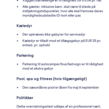
Vugger/barnesenge er til rådighed for 6 EUR pr. nat
Alle gæster, inklusive børn, skal være til stede på
indtjekningstidspunktet, hvor alle skal fremvise deres
myndighedsudstedte ID-kort eller pas
Kæledyr
Der opkræves ikke gebyrer for servicedyr
Kæledyr er tilladt mod et tillægsgebyr på EUR 35 pr.
enhed, pr. ophold
Parkering
Parkering til autocamper/bus/lastvogn er til rådighed
mod et ekstra gebyr
Pool, spa og fitness (hvis tilgængeligt)
Den sæsonåbne pool er åben fra maj til september
Politikker
Dette overnatningssted udlejes af en professionel vært,