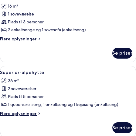
alle
16 m²
billeder
1 soveværelse
af
Standardbungalow
Plads til 3 personer
2 enkeltsenge og 1 sovesofa (enkeltseng)
Flere
Flere oplysninger
oplysninger
om
Se priser
Standardbungalow
Indlæs
En række træhuse med altaner, omgive
14
Superior-alpehytte
alle
36 m²
billeder
2 soveværelser
af
Superior-
Plads til 5 personer
alpehytte
1 queensize-seng, 1 enkeltseng og 1 køjeseng (enkeltseng)
Flere
Flere oplysninger
oplysninger
om
Se priser
Superior-
alpehytte