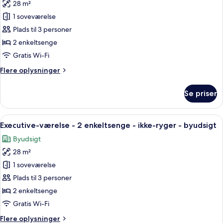
(View)
28 m²
af
Deluxe-
1 soveværelse
værelse
Plads til 3 personer
-
2 enkeltsenge
2
Gratis Wi-Fi
enkeltsenge
Flere
Flere oplysninger
(View)
oplysninger
om
Se priser
Deluxe-
værelse
-
Indlæs
Et hotelværelse med to senge, et skriv
6
2
Executive-værelse - 2 enkeltsenge - ikke-ryger - byudsigt
alle
enkeltsenge
Byudsigt
(View)
billeder
28 m²
af
Executive-
1 soveværelse
værelse
Plads til 3 personer
-
2 enkeltsenge
2
Gratis Wi-Fi
enkeltsenge
Flere
Flere oplysninger
-