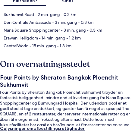
nærheden?
rundt
Sukhumvit Road
- 2 min. gang
- 0.2 km
Den Centrale Ambassade
- 3 min. gang
- 0.3 km
Nana Square Shoppingcenter
- 3 min. gang
- 0.3 km
Erawan Helligdom
- 14 min. gang
- 1.2 km
CentralWorld
- 15 min. gang
- 1.3 km
Om overnatningsstedet
Four Points by Sheraton Bangkok Ploenchit
Sukhumvit
Four Points by Sheraton Bangkok Ploenchit Sukhumvit tilbyder en
fantastisk beliggenhed, mindre end et kvarters gang fra Nana Square
Shoppingcenter og Bumrungrad Hospital. Den udendørs pool er et
godt sted at tage en dukkert, og gæster kan få noget at spise på The
SQUARE, en af 2 restauranter, der serverer internationale retter og er
åben til morgenmad, frokost og aftensmad. Dette hotel med
luksusfaciliteter har også en bar/lounge, et fitnesscenter og en sauna.
Oplysninger om afbestillingsrettigheder
Rejsende er glade for den korte gåtur til offentlig transport: Ploenchit