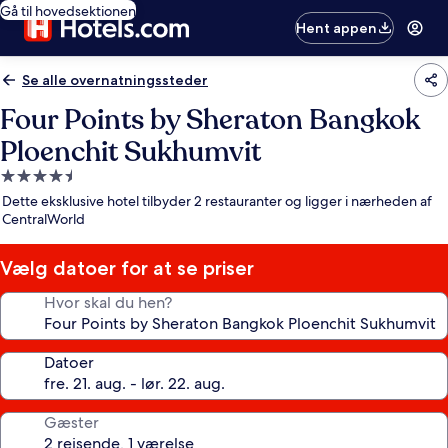
Gå til hovedsektionen
Hent appen
Se alle overnatningssteder
Four Points by Sheraton Bangkok
Ploenchit Sukhumvit
4.5-
stjernet
Dette eksklusive hotel tilbyder 2 restauranter og ligger i nærheden af
overnatningssted
CentralWorld
Vælg datoer for at se priser
Hvor skal du hen?
Datoer
Gæster