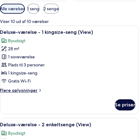
Tilgængelige
Alle værelser
1 seng
2 senge
filtre
for
Viser 10 ud af 10 værelser
værelser
Indlæs
Et hotelværelse med en stor seng, et s
6
Deluxe-værelse - 1 kingsize-seng (View)
alle
Byudsigt
billeder
28 m²
af
Deluxe-
1 soveværelse
værelse
Plads til 3 personer
-
1 kingsize-seng
1
Gratis Wi-Fi
kingsize-
Flere
Flere oplysninger
seng
oplysninger
(View)
om
Se priser
Deluxe-
værelse
-
Indlæs
Et hotelværelse med to senge, et skriv
5
1
Deluxe-værelse - 2 enkeltsenge (View)
alle
kingsize-
Byudsigt
seng
billeder