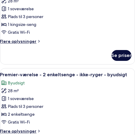
28 m²
af
Premier-
1 soveværelse
værelse
Plads til 3 personer
-
1 kingsize-seng
1
Gratis Wi-Fi
kingsize-
Flere
Flere oplysninger
seng
oplysninger
-
om
Se priser
ikke-
Premier-
værelse
ryger
-
Indlæs
Et hotelværelse med en stor seng, et 
-
7
1
Premier-værelse - 2 enkeltsenge - ikke-ryger - byudsigt
alle
byudsigt
kingsize-
Byudsigt
seng
billeder
-
28 m²
af
ikke-
Premier-
1 soveværelse
ryger
værelse
-
Plads til 3 personer
byudsigt
-
2 enkeltsenge
2
Gratis Wi-Fi
enkeltsenge
Flere
Flere oplysninger
-