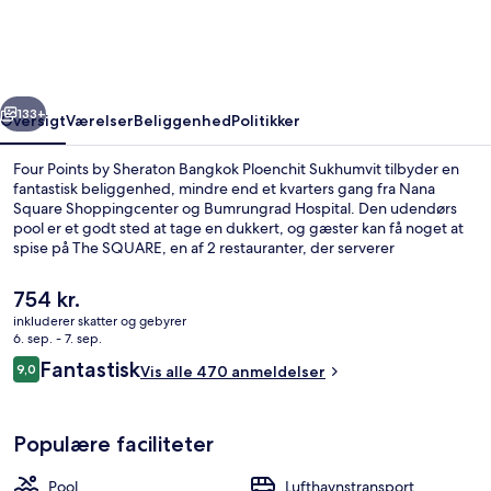
Sheraton
Bangkok
Ploenchit
rige
Næste
Sukhumvit
133+
Oversigt
Værelser
Beliggenhed
Politikker
Four Points by Sheraton Bangkok Ploenchit Sukhumvit tilbyder en
fantastisk beliggenhed, mindre end et kvarters gang fra Nana
Square Shoppingcenter og Bumrungrad Hospital. Den udendørs
pool er et godt sted at tage en dukkert, og gæster kan få noget at
spise på The SQUARE, en af 2 restauranter, der serverer
internationale retter og er åben til morgenmad, frokost og
aftensmad. Dette hotel med luksusfaciliteter har også en
Den
754 kr.
bar/lounge, et fitnesscenter og en sauna. Rejsende er glade for den
nuværende
inkluderer skatter og gebyrer
korte gåtur til offentlig transport: Ploenchit BTS-station ligger 5
pris
6. sep. - 7. sep.
minutter derfra og Nana BTS-station 8 minutter væk.
Mødefaciliteter
er
Anmeldelser
Fantastisk
9,0
Vis alle 470 anmeldelser
754 kr.
9,0 ud af 10.
Populære faciliteter
Pool
Lufthavnstransport