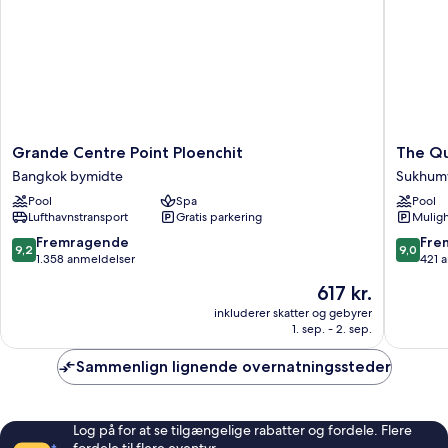
ryger
Grande
The
Grande Centre Point Ploenchit
The Qu
Centre
Quarter
Bangkok bymidte
Sukhumv
Point
Ploenchi
Pool
Spa
Pool
Ploenchit
by
Lufthavnstransport
Gratis parkering
Muligh
Bangkok
UHG
bymidte
Sukhumv
9.2
9.0
Fremragende
Fre
9,2
9,0
ud
ud
1.358 anmeldelser
421 
af
af
Prisen
617 kr.
10,
10,
er
Fremragende,
Fremrag
inkluderer skatter og gebyrer
617 kr.
1. sep. - 2. sep.
1.358
421
anmeldelser
anmelde
Sammenlign lignende overnatningssteder
Log på for at se tilgængelige rabatter og fordele. Flere