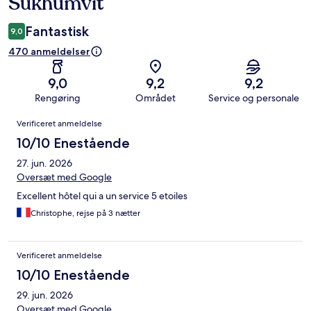
Sukhumvit
Fantastisk
9,0
470 anmeldelser
9,0
9,2
9,2
Rengøring
Området
Service og personale
Anmeldelser
Verificeret anmeldelse
10/10 Enestående
27. jun. 2026
Oversæt med Google
Excellent hôtel qui a un service 5 etoiles
Christophe, rejse på 3 nætter
Verificeret anmeldelse
10/10 Enestående
29. jun. 2026
Oversæt med Google