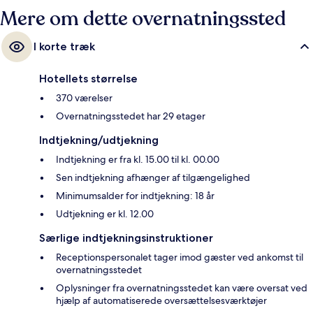
BTS-station ligger 5 minutter derfra og Nana BTS-station 8 minutter
Mere om dette overnatningssted
væk.
I korte træk
Hotellets størrelse
370 værelser
Overnatningsstedet har 29 etager
Indtjekning/udtjekning
Indtjekning er fra kl. 15.00 til kl. 00.00
Sen indtjekning afhænger af tilgængelighed
Minimumsalder for indtjekning: 18 år
Udtjekning er kl. 12.00
Særlige indtjekningsinstruktioner
Receptionspersonalet tager imod gæster ved ankomst til
overnatningsstedet
Oplysninger fra overnatningsstedet kan være oversat ved
hjælp af automatiserede oversættelsesværktøjer