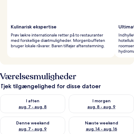
Kulinarisk ekspertise
Ultima
Prøv lækre internationale retter på to restauranter
Indhyll
med forskellige diætmuligheder. Morgenbuffeten
hotellu
bruger lokale råvarer. Baren tilføjer aftenstemning.
roomserv
hydroma
Værelsesmuligheder
Tjek tilgængelighed for disse datoer
Tjek tilgængelighed for i aften aug. 7 - aug. 8
Tjek tilgængelighed for i morg
I aften
I morgen
aug. 7 - aug. 8
aug. 8 - aug. 9
Tjek tilgængelighed for denne weekend aug. 7 - aug. 9
Tjek tilgængelighed for næste
Denne weekend
Næste weekend
aug. 7 - aug. 9
aug. 14 - aug. 16