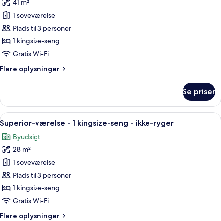
-
41 m²
af
ikke-
Junior-
1 soveværelse
ryger
værelse
-
Plads til 3 personer
byudsigt
-
1 kingsize-seng
1
Gratis Wi-Fi
kingsize-
Flere
Flere oplysninger
seng
oplysninger
-
om
Se priser
ikke-
Junior-
værelse
ryger
-
Indlæs
Et moderne hotelværelse med en stor 
7
1
Superior-værelse - 1 kingsize-seng - ikke-ryger
alle
kingsize-
Byudsigt
seng
billeder
-
28 m²
af
ikke-
Superior-
1 soveværelse
ryger
værelse
Plads til 3 personer
-
1 kingsize-seng
1
Gratis Wi-Fi
kingsize-
Flere
Flere oplysninger
seng