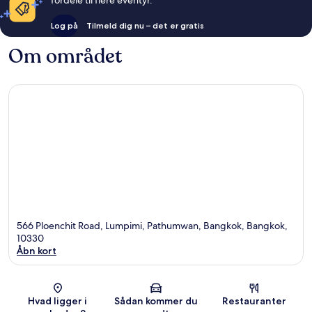
fordele til flere eventyr.
Log på
Tilmeld dig nu – det er gratis
Om området
566 Ploenchit Road, Lumpimi, Pathumwan, Bangkok, Bangkok,
10330
Åbn kort
Kort
Hvad ligger i
Sådan kommer du
Restauranter