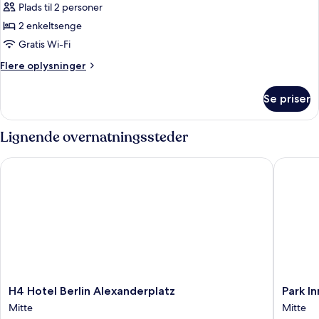
Plads til 2 personer
billeder
2 enkeltsenge
af
Comfort
Gratis Wi-Fi
Twin
Flere
Flere oplysninger
Room
oplysninger
om
Se priser
Comfort
Twin
Room
Lignende overnatningssteder
H4 Hotel Berlin Alexanderplatz
Park Inn
H4
Park
H4 Hotel Berlin Alexanderplatz
Park I
Hotel
Inn
Mitte
Mitte
Berlin
by