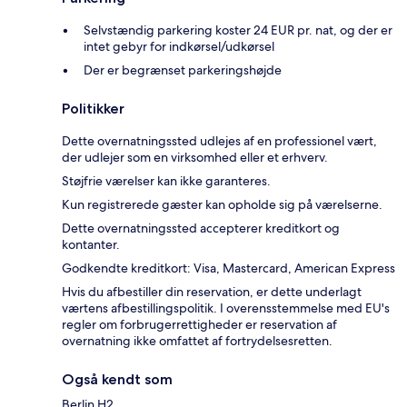
Selvstændig parkering koster 24 EUR pr. nat, og der er
intet gebyr for indkørsel/udkørsel
Der er begrænset parkeringshøjde
Politikker
Dette overnatningssted udlejes af en professionel vært,
der udlejer som en virksomhed eller et erhverv.
Støjfrie værelser kan ikke garanteres.
Kun registrerede gæster kan opholde sig på værelserne.
Dette overnatningssted accepterer kreditkort og
kontanter.
Godkendte kreditkort: Visa, Mastercard, American Express
Hvis du afbestiller din reservation, er dette underlagt
værtens afbestillingspolitik. I overensstemmelse med EU's
regler om forbrugerrettigheder er reservation af
overnatning ikke omfattet af fortrydelsesretten.
Også kendt som
Berlin H2