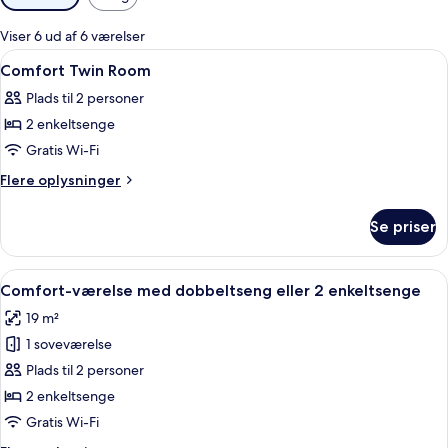
filtre
for
Viser 6 ud af 6 værelser
værelser
Indlæs
Allergivenligt sengetøj, skrivebord, lyd
4
Comfort Twin Room
alle
Plads til 2 personer
billeder
2 enkeltsenge
af
Comfort
Gratis Wi-Fi
Twin
Flere
Flere oplysninger
Room
oplysninger
om
Se priser
Comfort
Twin
Room
Indlæs
Et moderne hotelværelse med en seng, 
6
Comfort-værelse med dobbeltseng eller 2 enkeltsenge
alle
19 m²
billeder
1 soveværelse
af
Comfort-
Plads til 2 personer
værelse
2 enkeltsenge
med
Gratis Wi-Fi
dobbeltseng