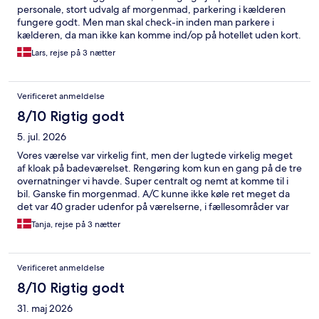
personale, stort udvalg af morgenmad, parkering i kælderen
fungere godt. Men man skal check-in inden man parkere i
kælderen, da man ikke kan komme ind/op på hotellet uden kort.
Lars, rejse på 3 nætter
Verificeret anmeldelse
8/10 Rigtig godt
5. jul. 2026
Vores værelse var virkelig fint, men der lugtede virkelig meget
af kloak på badeværelset. Rengøring kom kun en gang på de tre
overnatninger vi havde. Super centralt og nemt at komme til i
bil. Ganske fin morgenmad. A/C kunne ikke køle ret meget da
det var 40 grader udenfor på værelserne, i fællesområder var
der fint køligt. Kunne sagtens bor der en anden gang.
Tanja, rejse på 3 nætter
Verificeret anmeldelse
8/10 Rigtig godt
31. maj 2026