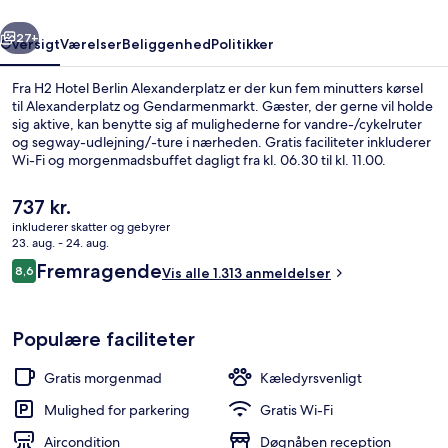
rige
Næste
27+
Oversigt
Værelser
Beliggenhed
Politikker
Fra H2 Hotel Berlin Alexanderplatz er der kun fem minutters kørsel
til Alexanderplatz og Gendarmenmarkt. Gæster, der gerne vil holde
sig aktive, kan benytte sig af mulighederne for vandre-/cykelruter
og segway-udlejning/-ture i nærheden. Gratis faciliteter inkluderer
Wi-Fi og morgenmadsbuffet dagligt fra kl. 06.30 til kl. 11.00.
Derudover ligger Friedrichstrasse og Checkpoint Charlie blot fem
minutters kørsel væk. Rejsende er glade for den korte gåtur til
Den
737 kr.
offentlig transport: S+U Alexanderpl/Memhardstr. Station ligger 3
nuværende
inkluderer skatter og gebyrer
minutter derfra og Mollstraße-Prenzlauer Allee Station 4 minutter
pris
23. aug. - 24. aug.
væk.
Udendørsområde
er
Anmeldelser
Fremragende
8,6
Vis alle 1.313 anmeldelser
737 kr.
8,6 ud af 10.
Populære faciliteter
Gratis morgenmad
Kæledyrsvenligt
Mulighed for parkering
Gratis Wi-Fi
Aircondition
Døgnåben reception