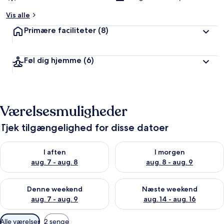
Vis alle
Primære faciliteter
(8)
Føl dig hjemme
(6)
Værelsesmuligheder
Tjek tilgængelighed for disse datoer
Tjek tilgængelighed for i aften aug. 7 - aug. 8
Tjek tilgængelighed for i morg
I aften
I morgen
aug. 7 - aug. 8
aug. 8 - aug. 9
Tjek tilgængelighed for denne weekend aug. 7 - aug. 9
Tjek tilgængelighed for næste
Denne weekend
Næste weekend
aug. 7 - aug. 9
aug. 14 - aug. 16
Tilgængelige
Alle værelser
2 senge