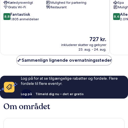
Kæledyrsvenligt
Mulighed for parkering
Spa
Alexanderplatz
Radisso
Gratis Wi-Fi
Restaurant
Muligh
Mitte
Berlin
Alexand
8.8
8.4
Fantastisk
Alle
8,8
8,4
Mitte
ud
ud
1.805 anmeldelser
2.01
af
af
10,
10,
Fantastisk,
Alletider
Prisen
727 kr.
1.805
2.019
er
anmeldelser
anmelde
inkluderer skatter og gebyrer
727 kr.
23. aug. - 24. aug.
Sammenlign lignende overnatningssteder
Log på for at se tilgængelige rabatter og fordele. Flere
fordele til flere eventyr.
Log på
Tilmeld dig nu – det er gratis
Om området