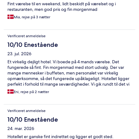
Fint værelse til en weekend, lidt beskidt på værelset og i
restauranten, men god pris og fin morgenmad
Mia, rejse på 3 nætter
Verificeret anmeldelse
10/10 Enestående
23. jul. 2026
Et virkelig dejligt hotel. Vi boede på 4 mands værelse. Det
fungerede så fint. Fin morgenmad med stort udvalg. Der var
mange mennesker i buffeten, men personalet var virkelig
opmærksomme, så det fungerede upåklageligt. Hotellet ligger
perfekt i forhold til mange seværdigheder. Vi gik rundt til det vi
ville se. Vi kommer gerne retur.
Eni, rejse på 2 nætter
Verificeret anmeldelse
10/10 Enestående
24. mar. 2026
Hotellet er ganske fint indrettet og ligger et godt sted.