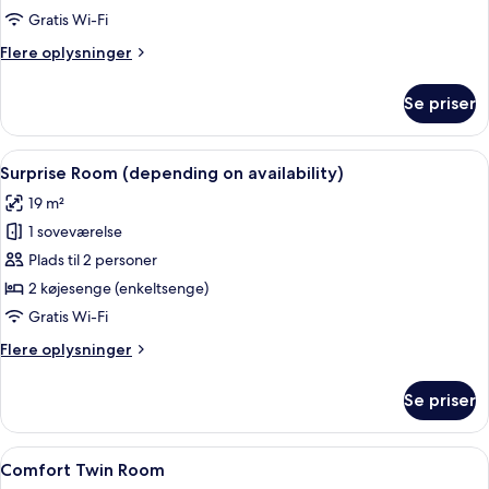
Comfort
Gratis Wi-Fi
Quadruple
Flere
Flere oplysninger
Room
oplysninger
om
Se priser
Comfort
Quadruple
Room
Indlæs
Et moderne hotelværelse med en seng, 
7
Surprise Room (depending on availability)
alle
19 m²
billeder
1 soveværelse
af
Surprise
Plads til 2 personer
Room
2 køjesenge (enkeltsenge)
(depending
Gratis Wi-Fi
on
Flere
Flere oplysninger
availability)
oplysninger
om
Se priser
Surprise
Room
(depending
Indlæs
Et hotelværelse med en blå accentvæg
4
on
Comfort Twin Room
alle
availability)