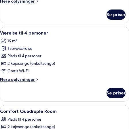
Flere
Flere oplysninger
eller
oplysninger
2
om
Se priser
Comfort-
enkeltsenge
værelse
med
Indlæs
Et soveværelse med køjeseng, skrivebo
8
dobbeltseng
Værelse til 4 personer
alle
eller
19 m²
2
billeder
enkeltsenge
1 soveværelse
af
Værelse
Plads til 4 personer
til
2 køjesenge (enkeltsenge)
4
Gratis Wi-Fi
personer
Flere
Flere oplysninger
oplysninger
om
Se priser
Værelse
til
4
Indlæs
Allergivenligt sengetøj, skrivebord, lyd
11
personer
Comfort Quadruple Room
alle
Plads til 4 personer
billeder
2 køjesenge (enkeltsenge)
af