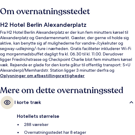
Om overnatningsstedet
H2 Hotel Berlin Alexanderplatz
Fra H2 Hotel Berlin Alexanderplatz er der kun fem minutters kørsel til
Alexanderplatz og Gendarmenmarkt. Gæster, der gerne vil holde sig
aktive, kan benytte sig af mulighederne for vandre-/cykelruter og
segway-udlejning/-ture i nærheden. Gratis faciliteter inkluderer Wi-Fi
og morgenmadsbuffet dagligt fra kl. 06.30 til kl. 11.00. Derudover
ligger Friedrichstrasse og Checkpoint Charlie blot fem minutters kørsel
væk. Rejsende er glade for den korte gåtur til offentlig transport: S+U
Alexanderpl/Memhardstr. Station ligger 3 minutter derfra og
Mollstraße-Prenzlauer Allee Station 4 minutter væk.
Oplysninger om afbestillingsrettigheder
Mere om dette overnatningssted
I korte træk
Hotellets størrelse
288 værelser
Overnatningsstedet har 8 etager