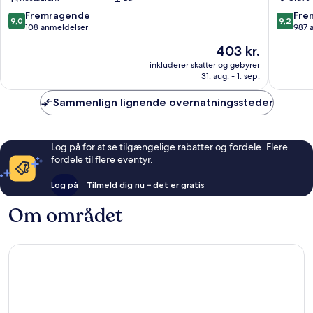
Feuerbach
Stuttgar
Mitte
9.0
9.2
Fremragende
Fre
9,0
9,2
ud
ud
108 anmeldelser
987 
af
af
Prisen
403 kr.
10,
10,
er
Fremragende,
Fremrag
inkluderer skatter og gebyrer
403 kr.
31. aug. - 1. sep.
108
987
anmeldelser
anmelde
Sammenlign lignende overnatningssteder
Log på for at se tilgængelige rabatter og fordele. Flere
fordele til flere eventyr.
Log på
Tilmeld dig nu – det er gratis
Om området