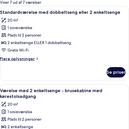
for
Viser 7 ud af 7 værelser
værelser
Indlæs
Et hotelværelse med to senge, et skriv
4
Standardværelse med dobbeltseng eller 2 enkeltsenge
alle
20 m²
billeder
1 soveværelse
af
Standardværelse
Plads til 2 personer
med
2 enkeltsenge ELLER 1 dobbeltseng
dobbeltseng
Gratis Wi-Fi
eller
Flere
Flere oplysninger
2
oplysninger
enkeltsenge
om
Se priser
Standardværelse
med
dobbeltseng
Indlæs
Et hotelværelse med en stor seng, et na
4
eller
Værelse med 2 enkeltsenge - brusekabine med
alle
2
kørestolsadgang
enkeltsenge
billeder
20 m²
af
1 soveværelse
Værelse
Plads til 2 personer
med
2
2 enkeltsenge