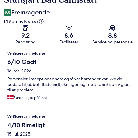
Stuttgart Bad Cannstatt
Fremragende
8,8
148 anmeldelser
9,2
8,6
8,8
Rengøring
Faciliteter
Service og personale
Anmeldelser
Verificeret anmeldelse
6/10 Godt
16. maj 2026
Personalet i receptionen som også var bartender var ikke de
bedste til jobbet. Både indtjekningen og mix af drinks blev gjort
til et problem.
Søren, rejse på 1 nat
Verificeret anmeldelse
4/10 Rimeligt
15. jul. 2025