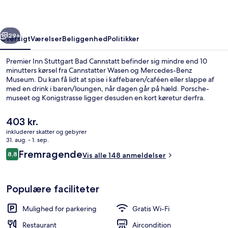
Cannstatt
rige
Næste
29+
Oversigt
Værelser
Beliggenhed
Politikker
Premier Inn Stuttgart Bad Cannstatt befinder sig mindre end 10
minutters kørsel fra Cannstatter Wasen og Mercedes-Benz
Museum. Du kan få lidt at spise i kaffebaren/caféen eller slappe af
med en drink i baren/loungen, når dagen går på hæld. Porsche-
museet og Konigstrasse ligger desuden en kort køretur derfra.
Overnatningsstedet ligger kun en kort gåtur fra offentlig transport:
Kursaal U-Bahn-station er få skridt derfra og Gnesener Strasse U-
Den
403 kr.
Bahn-station ligger 7 minutter væk.
nuværende
inkluderer skatter og gebyrer
pris
31. aug. - 1. sep.
Lounge
er
Anmeldelser
Fremragende
8,8
Vis alle 148 anmeldelser
403 kr.
8,8 ud af 10.
Populære faciliteter
Mulighed for parkering
Gratis Wi-Fi
Restaurant
Aircondition