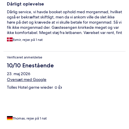
Dårligt oplevelse
Dårlig service, vi havde booket ophold med morgenmad, hvilket
også er bekræftet skiftligt, men da vi ankom ville de slet ikke
høre på det og krævede at vi skulle betale for morgenmad. Så vi
fik ikke morgenmad der. Gæstesengen knirkede meget og var
ikke komfortabel. Meget støj fra letbanen. Værelset var rent, fint
badeværelse. Uhøflig reception. Anbefales ikke.
Esmir, rejse på 1 nat
Verificeret anmeldelse
10/10 Enestående
23. maj 2026
Oversæt med Google
Tolles Hotel gerne wieder ☺️👍
Thomas, rejse på 1 nat