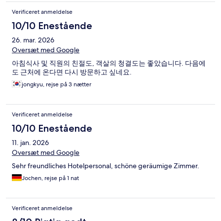
Verificeret anmeldelse
10/10 Enestående
26. mar. 2026
Oversæt med Google
아침식사 및 직원의 친절도, 객살의 청결도는 좋았습니다. 다음에
도 근처에 온다면 다시 방문하고 싶네요.
jongkyu, rejse på 3 nætter
Verificeret anmeldelse
10/10 Enestående
11. jan. 2026
Oversæt med Google
Sehr freundliches Hotelpersonal, schöne geräumige Zimmer.
Jochen, rejse på 1 nat
Verificeret anmeldelse