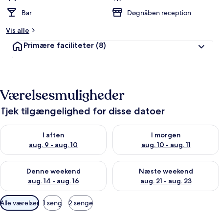
Bar
Døgnåben reception
Vis alle
Primære faciliteter
(8)
Værelsesmuligheder
Tjek tilgængelighed for disse datoer
Tjek tilgængelighed for i aften aug. 9 - aug. 10
Tjek tilgængelighed for i morg
I aften
I morgen
aug. 9 - aug. 10
aug. 10 - aug. 11
Tjek tilgængelighed for denne weekend aug. 14 - aug. 16
Tjek tilgængelighed for næste
Denne weekend
Næste weekend
aug. 14 - aug. 16
aug. 21 - aug. 23
Tilgængelige
Alle værelser
1 seng
2 senge
filtre