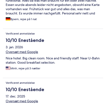
funktional. Alles da was man braucht für ein oder zwei Nächte.
Essen wurde abends leider nicht angeboten, obwohl eine Karte
vorhanden war. Frühstück war gut und alles das, was man
braucht. Es wurde immer nachgefüllt. Personal sehr nett und
bemüht. Ich würde wieder kommen.
Bjoern, rejse på 1 nat
Verificeret anmeldelse
10/10 Enestående
3. jan. 2026
Oversæt med Google
Nice hotel. Big clean room. Nice and friendly staff. Near U-Bahn
station. Good breakfast selection.
Minh, rejse på 3 nætter
Verificeret anmeldelse
10/10 Enestående
17. dec. 2025
Oversæt med Google