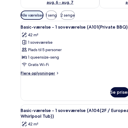
aug. 6 - aug. 7
a
Tilgængelige
Alle værelser
1 seng
2 senge
filtre
Indlæs
Basic-værelse - 1 soveværelse (
for
7
Basic-værelse - 1 soveværelse (A101(Private BBQ)
alle
værelser
42 m²
billeder
1 soveværelse
af
Basic-
Plads til 5 personer
værelse
1 queensize-seng
-
Gratis Wi-Fi
1
Flere
Flere oplysninger
soveværelse
oplysninger
(A101(Private
om
Basic-
BBQ))
Se prise
værelse
-
1
Indlæs
Basic-værelse - 1 soveværelse (
soveværelse
8
Basic-værelse - 1 soveværelse (A104(2F / Europe
alle
(A101(Private
Whirlpool Tub))
BBQ))
billeder
42 m²
af