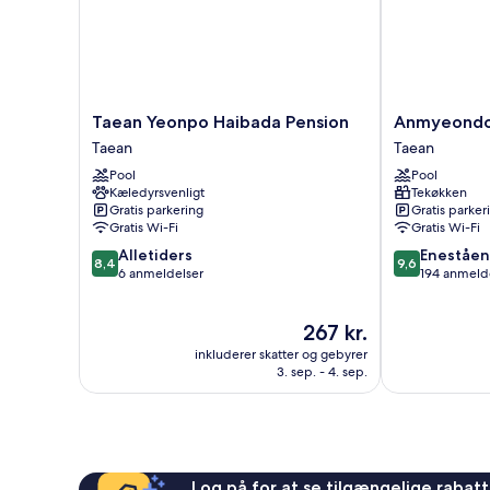
Taean
Anmyeondo
Taean Yeonpo Haibada Pension
Anmyeondo 
Yeonpo
In
Taean
Taean
Haibada
You
Pool
Pool
Pension
Pension
Kæledyrsvenligt
Tekøkken
Taean
Taean
Gratis parkering
Gratis parker
Gratis Wi-Fi
Gratis Wi-Fi
8.4
9.6
Alletiders
Eneståe
8,4
9,6
ud
ud
6 anmeldelser
194 anmeld
af
af
10,
10,
Prisen
267 kr.
Alletiders,
Enestående,
er
6
194
inkluderer skatter og gebyrer
267 kr.
anmeldelser
anmeldelser
3. sep. - 4. sep.
Log på for at se tilgængelige rabatte