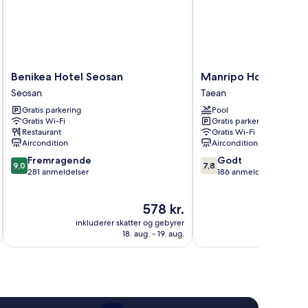
Benikea
Manripo
Benikea Hotel Seosan
Manripo Hotel
Hotel
Hotel
Seosan
Taean
Seosan
Taean
Gratis parkering
Pool
Seosan
Gratis Wi-Fi
Gratis parkering
Restaurant
Gratis Wi-Fi
Aircondition
Aircondition
9.0
7.8
Fremragende
Godt
9,0
7,8
ud
ud
281 anmeldelser
186 anmeldelser
af
af
10,
10,
Prisen
578 kr.
Fremragende,
Godt,
er
281
186
inkluderer skatter og gebyrer
inkluderer 
578 kr.
anmeldelser
anmeldelser
18. aug. - 19. aug.