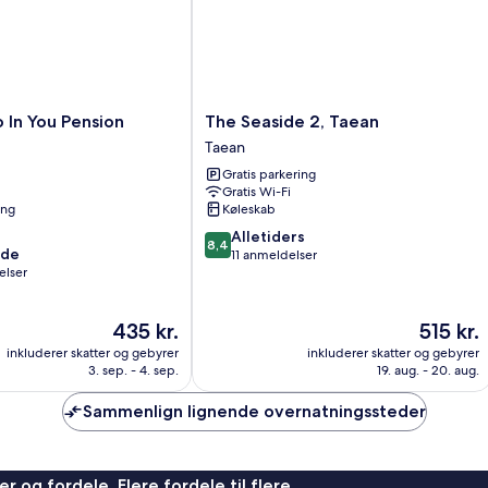
The
In You Pension
The Seaside 2, Taean
Seaside
Taean
2,
Gratis parkering
Taean
Gratis Wi-Fi
Taean
ing
Køleskab
8.4
Alletiders
8,4
nde
ud
11 anmeldelser
elser
af
10,
Alletiders,
Prisen
Prisen
435 kr.
515 kr.
11
er
er
anmeldelser
inkluderer skatter og gebyrer
inkluderer skatter og gebyrer
435 kr.
515 kr.
3. sep. - 4. sep.
19. aug. - 20. aug.
Sammenlign lignende overnatningssteder
r og fordele. Flere fordele til flere