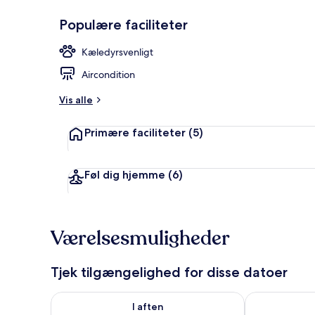
Populære faciliteter
Udendørsom
Kæledyrsvenligt
Aircondition
Vis alle
Primære faciliteter
(5)
Føl dig hjemme
(6)
Værelsesmuligheder
Tjek tilgængelighed for disse datoer
Tjek tilgængelighed for i aften aug. 6 - aug. 7
Tjek tilgænge
I aften