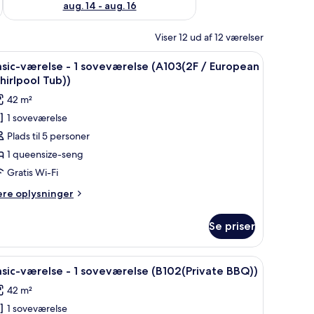
aug. 14 - aug. 16
Viser 12 ud af 12 værelser
vate BBQ)) | 1 soveværelse, gratis Wi-Fi
ndlæs
Basic-værelse - 1 soveværelse (A103(2F / Europ
7
sic-værelse - 1 soveværelse (A103(2F / European
le
irlpool Tub))
illeder
42 m²
f
1 soveværelse
asic-
Plads til 5 personer
ærelse
1 queensize-seng
Gratis Wi-Fi
oveværelse
ere
ere oplysninger
A103(2F
lysninger
m
Se priser
sic-
uropean
relse
hirlpool
vate BBQ)) | 1 soveværelse, gratis Wi-Fi
ndlæs
Basic-værelse - 1 soveværelse (B102(Private BBQ
ub))
9
sic-værelse - 1 soveværelse (B102(Private BBQ))
le
veværelse
42 m²
103(2F
illeder
1 soveværelse
f