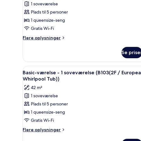
1 soveværelse
Basic-
Plads til 5 personer
værelse
-
1 queensize-seng
1
Gratis Wi-Fi
soveværelse
Flere
Flere oplysninger
(A104(2F
oplysninger
/
om
Se prise
Basic-
European
værelse
Whirlpool
-
Indlæs
Basic-værelse - 1 soveværelse (
Tub))
9
1
Basic-værelse - 1 soveværelse (B103(2F / Europe
alle
soveværelse
Whirlpool Tub))
(A104(2F
billeder
42 m²
/
af
European
1 soveværelse
Basic-
Whirlpool
Plads til 5 personer
værelse
Tub))
-
1 queensize-seng
1
Gratis Wi-Fi
soveværelse
Flere
Flere oplysninger
(B103(2F
oplysninger
om