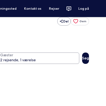
tningssted
Kontakt os
Rejser
Log på
Del
Gem
Gæster
Søg