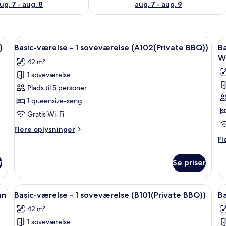
ug. 7 - aug. 8
aug. 7 - aug. 9
A101(Private BBQ)) | 1 soveværelse, gratis Wi-Fi
Indlæs
Basic-værelse - 1 soveværelse (A102(Pri
I
9
)
Basic-værelse - 1 soveværelse (A102(Private BBQ))
Ba
alle
al
Wh
42 m²
billeder
b
1 soveværelse
af
a
Basic-
B
Plads til 5 personer
værelse
v
1 queensize-seng
-
-
Gratis Wi-Fi
1
1
Flere
Flere oplysninger
soveværelse
s
oplysninger
Fl
Fl
(A102(Private
(
om
op
Basic-
BBQ))
/
o
r
Se priser
værelse
Ba
E
-
væ
W
1
-
A104(2F / European Whirlpool Tub)) | 1 soveværelse, gratis Wi-Fi
Indlæs
Basic-værelse - 1 soveværelse (B101(Pri
I
T
soveværelse
9
1
an
Basic-værelse - 1 soveværelse (B101(Private BBQ))
Ba
alle
al
(A102(Private
so
42 m²
BBQ))
billeder
(A
b
/
1 soveværelse
af
a