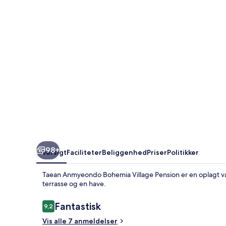
Pension
98+
Oversigt
Faciliteter
Beliggenhed
Priser
Politikker
Taean Anmyeondo Bohemia Village Pension er en oplagt v
terrasse og en have.
Anmeldelser
Fantastisk
9,2
9,2 ud af 10.
Vis alle 7 anmeldelser