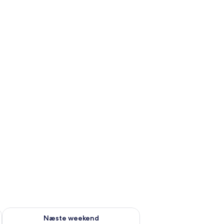
d aug. 7 - aug. 9
Tjek tilgængelighed for næste weekend aug. 14 - aug. 16
Næste weekend