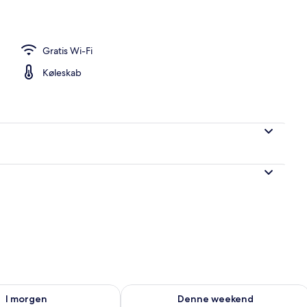
råde
Gratis Wi-Fi
Køleskab
lighed for i morgen aug. 7 - aug. 8
Tjek tilgængelighed for denne weeken
I morgen
Denne weekend