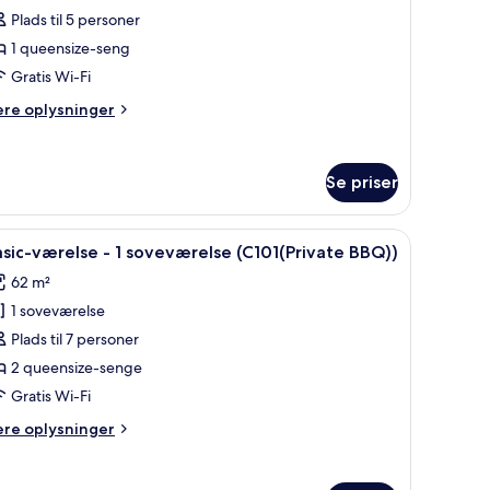
ropean
asic-
Plads til 5 personer
irlpool
ærelse
b))
1 queensize-seng
Gratis Wi-Fi
ere
ere oplysninger
oveværelse
lysninger
B102(Private
m
sic-
BQ))
Se priser
relse
 / European Whirlpool Tub)) | 1 soveværelse, gratis Wi-Fi
ndlæs
Basic-værelse - 1 soveværelse (C101(Private BBQ
veværelse
8
sic-værelse - 1 soveværelse (C101(Private BBQ))
le
102(Private
62 m²
Q))
illeder
1 soveværelse
f
asic-
Plads til 7 personer
ærelse
2 queensize-senge
Gratis Wi-Fi
ere
ere oplysninger
oveværelse
lysninger
C101(Private
m
sic-