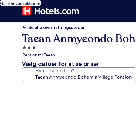
Gå til hovedsektionen
Se alle overnatningssteder
Taean Anmyeondo Bohe
3.0-
stjernet
Pensionat i Taean
overnatningssted
Vælg datoer for at se priser
Hvor skal du hen?
Billedgalleri
for
Taean
Anmyeondo
Bohemia
Village