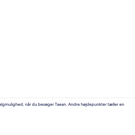
Basic-værels
algmulighed, når du besøger Taean. Andre højdepunkter tæller en
Basic-værelse