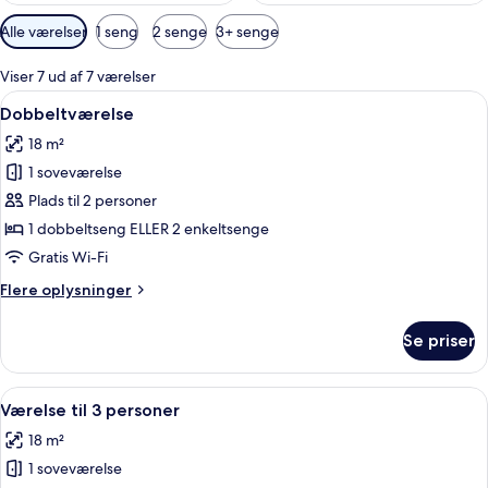
Tilgængelige
Alle værelser
1 seng
2 senge
3+ senge
filtre
for
Viser 7 ud af 7 værelser
værelser
Indlæs
Et hotelværelse med en dobbeltseng, t
4
Dobbeltværelse
alle
18 m²
billeder
1 soveværelse
af
Dobbeltværelse
Plads til 2 personer
1 dobbeltseng ELLER 2 enkeltsenge
Gratis Wi-Fi
Flere
Flere oplysninger
oplysninger
om
Se priser
Dobbeltværelse
Indlæs
Et hotelværelse med en stor seng, et s
3
Værelse til 3 personer
alle
18 m²
billeder
1 soveværelse
af