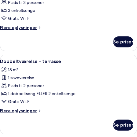
Værelse
Plads til 3 personer
til
3 enkeltsenge
3
Gratis Wi-Fi
personer
Flere
Flere oplysninger
oplysninger
om
Se priser
Værelse
til
3
Indlæs
Et moderne hotelværelse med en stor
2
personer
Dobbeltværelse - terrasse
alle
18 m²
billeder
1 soveværelse
af
Dobbeltværelse
Plads til 2 personer
-
1 dobbeltseng ELLER 2 enkeltsenge
terrasse
Gratis Wi-Fi
Flere
Flere oplysninger
oplysninger
om
Se priser
Dobbeltværelse
-