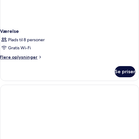
Værelse
Plads til 8 personer
Gratis Wi-Fi
Flere
Flere oplysninger
oplysninger
om
Se priser
Værelse