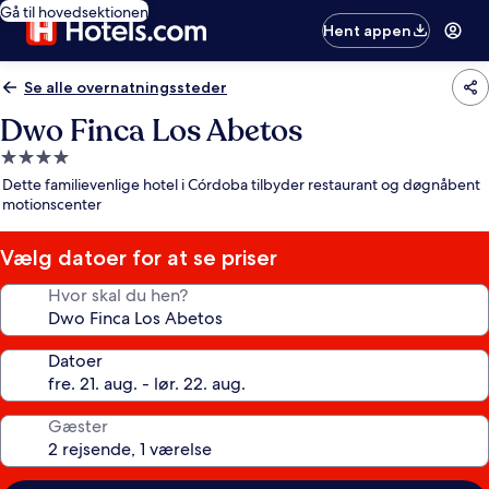
Gå til hovedsektionen
Hent appen
Se alle overnatningssteder
Dwo Finca Los Abetos
4.0-
stjernet
Dette familievenlige hotel i Córdoba tilbyder restaurant og døgnåbent
overnatningssted
motionscenter
Vælg datoer for at se priser
Hvor skal du hen?
Datoer
Gæster