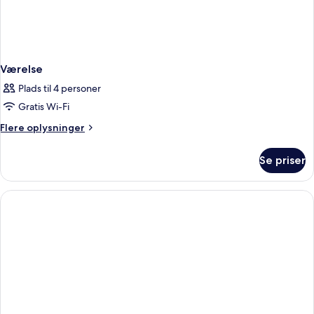
Værelse
Plads til 4 personer
Gratis Wi-Fi
Flere
Flere oplysninger
oplysninger
om
Se priser
Værelse