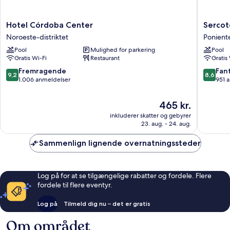
Hotel
Sercotel
Hotel Córdoba Center
Sercot
Córdoba
Córdob
Noroeste-distriktet
Ponient
Center
Medina
Pool
Mulighed for parkering
Pool
Noroeste-
Azahara
Gratis Wi-Fi
Restaurant
Gratis
distriktet
Ponient
Sur
9.2
8.6
Fremragende
Fant
9,2
8,6
ud
ud
1.006 anmeldelser
951 
af
af
10,
10,
Prisen
465 kr.
Fremragende,
Fantasti
er
inkluderer skatter og gebyrer
1.006
951
465 kr.
23. aug. - 24. aug.
anmeldelser
anmelde
Sammenlign lignende overnatningssteder
Log på for at se tilgængelige rabatter og fordele. Flere
fordele til flere eventyr.
Log på
Tilmeld dig nu – det er gratis
Om området