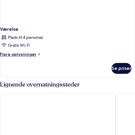
Værelse
Plads til 4 personer
Gratis Wi-Fi
Flere
Flere oplysninger
oplysninger
om
Se priser
Værelse
Lignende overnatningssteder
Hotel Córdoba Center
Sercotel