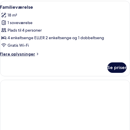
terrasse
Indlæs
Et hotelværelse med to senge, et oph
1
Familieværelse
alle
18 m²
billeder
1 soveværelse
af
Familieværelse
Plads til 4 personer
4 enkeltsenge ELLER 2 enkeltsenge og 1 dobbeltseng
Gratis Wi-Fi
Flere
Flere oplysninger
oplysninger
om
Se priser
Familieværelse