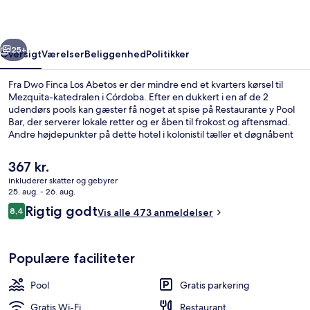
rige
Næste
25+
Oversigt
Værelser
Beliggenhed
Politikker
Fra Dwo Finca Los Abetos er der mindre end et kvarters kørsel til
Mezquita-katedralen i Córdoba. Efter en dukkert i en af de 2
udendørs pools kan gæster få noget at spise på Restaurante y Pool
Bar, der serverer lokale retter og er åben til frokost og aftensmad.
Andre højdepunkter på dette hotel i kolonistil tæller et døgnåbent
motionscenter, en sæsonbestemt udendørs pool og en børnepool.
Den
367 kr.
nuværende
inkluderer skatter og gebyrer
pris
25. aug. - 26. aug.
Udendørsområde
er
Anmeldelser
Rigtig godt
8,4
Vis alle 473 anmeldelser
367 kr.
8,4 ud af 10.
Populære faciliteter
Pool
Gratis parkering
Gratis Wi-Fi
Restaurant