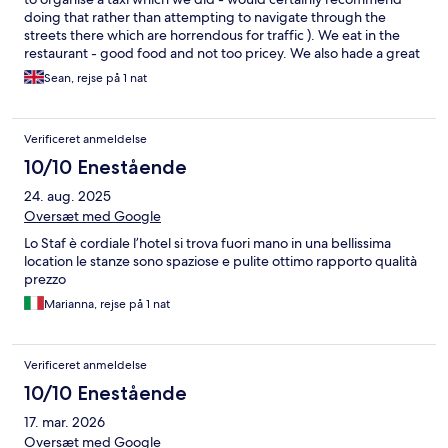
doing that rather than attempting to navigate through the
streets there which are horrendous for traffic ). We eat in the
restaurant - good food and not too pricey. We also hade a great
room with balcony ( would recommend ). Breakfast slightly
Sean, rejse på 1 nat
disappointing in the sense of lack of choice and no tea-bag
offerings.
Verificeret anmeldelse
10/10 Enestående
24. aug. 2025
Oversæt med Google
Lo Staf è cordiale l’hotel si trova fuori mano in una bellissima
location le stanze sono spaziose e pulite ottimo rapporto qualità
prezzo
Marianna, rejse på 1 nat
Verificeret anmeldelse
10/10 Enestående
17. mar. 2026
Oversæt med Google