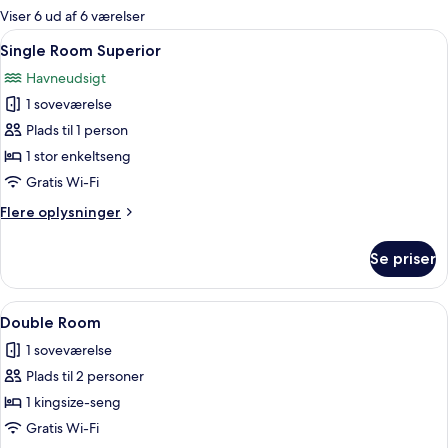
for
Viser 6 ud af 6 værelser
værelser
Indlæs
En pænt redt seng med hvide sengetøj
2
Single Room Superior
alle
Havneudsigt
billeder
1 soveværelse
af
Single
Plads til 1 person
Room
1 stor enkeltseng
Superior
Gratis Wi-Fi
Flere
Flere oplysninger
oplysninger
om
Se priser
Single
Room
Superior
Indlæs
En pænt redt seng med gavl, et indra
6
Double Room
alle
1 soveværelse
billeder
Plads til 2 personer
af
Double
1 kingsize-seng
Room
Gratis Wi-Fi