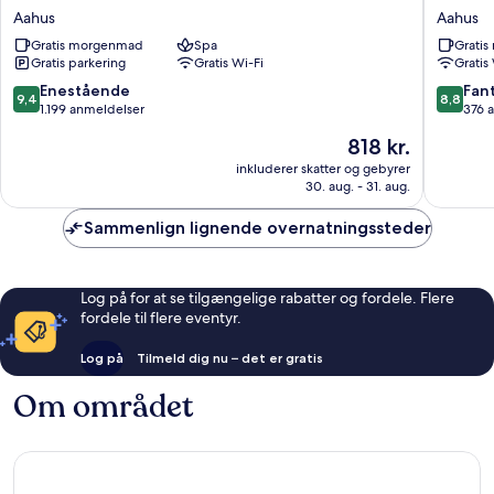
Seaside
Briggen
Aahus
Aahus
Aahus
i
Gratis morgenmad
Spa
Grati
Åhus
Gratis parkering
Gratis Wi-Fi
Gratis
Aahus
9.4
8.8
Enestående
Fant
9,4
8,8
ud
ud
1.199 anmeldelser
376 
af
af
Prisen
818 kr.
10,
10,
er
Enestående,
Fantasti
inkluderer skatter og gebyrer
818 kr.
30. aug. - 31. aug.
1.199
376
anmeldelser
anmelde
Sammenlign lignende overnatningssteder
Log på for at se tilgængelige rabatter og fordele. Flere
fordele til flere eventyr.
Log på
Tilmeld dig nu – det er gratis
Om området