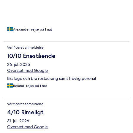
mer än vad jag själv tyckte. Det var inte så jättemycket folk då
det var söndagskväll men ändå lite rörig serveringspersonal som
inte riktigt visste vad den andre gjorde, men glada o trevliga iaf.
Att tre olika personer serverar en ensam gäst känns inte
jätteproffsigt.
Alexander, rejse på 1 nat
Verificeret anmeldelse
10/10 Enestående
26. jul. 2025
Oversæt med Google
Bra läge och bra restaurang samt trevlig peronal
Roland, rejse på 1 nat
Verificeret anmeldelse
4/10 Rimeligt
31. jul. 2026
Oversæt med Google