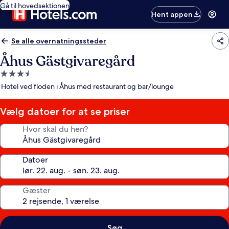
Gå til hovedsektionen
Hent appen
Se alle overnatningssteder
Åhus Gästgivaregård
3.5-
stjernet
Hotel ved floden i Åhus med restaurant og bar/lounge
overnatningssted
Vælg datoer for at se priser
Hvor skal du hen?
Datoer
Gæster
Søg