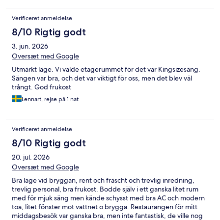
Verificeret anmeldelse
8/10 Rigtig godt
3. jun. 2026
Oversæt med Google
Utmärkt läge. Vi valde etagerummet för det var Kingsizesäng.
Sängen var bra, och det var viktigt för oss, men det blev väl
trångt. God frukost
Lennart, rejse på 1 nat
Verificeret anmeldelse
8/10 Rigtig godt
20. jul. 2026
Oversæt med Google
Bra läge vid bryggan, rent och fräscht och trevlig inredning,
trevlig personal, bra frukost. Bodde själv i ett ganska litet rum
med för mjuk säng men kände schysst med bra AC och modern
toa, litet fönster mot vattnet o brygga. Restaurangen för mitt
middagsbesök var ganska bra, men inte fantastisk, de ville nog