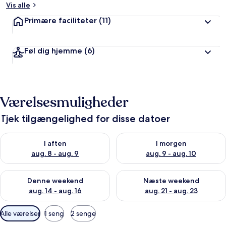
Vis alle
Primære faciliteter
(11)
Føl dig hjemme
(6)
Værelsesmuligheder
Tjek tilgængelighed for disse datoer
Tjek tilgængelighed for i aften aug. 8 - aug. 9
Tjek tilgængelighed for i morg
I aften
I morgen
aug. 8 - aug. 9
aug. 9 - aug. 10
Tjek tilgængelighed for denne weekend aug. 14 - aug. 16
Tjek tilgængelighed for næste
Denne weekend
Næste weekend
aug. 14 - aug. 16
aug. 21 - aug. 23
Tilgængelige
Alle værelser
1 seng
2 senge
filtre