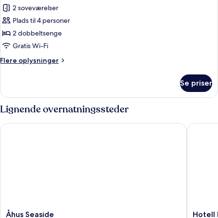
alle
2 soveværelser
billeder
Plads til 4 personer
af
Penthouselejlighed
2 dobbeltsenge
Gratis Wi-Fi
Flere
Flere oplysninger
oplysninger
om
Se priser
Penthouselejlighed
Lignende overnatningssteder
Åhus Seaside
Hotell B
Åhus
Hotell
Åhus Seaside
Hotell