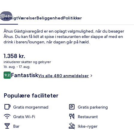
rige
Næste
48+
Oversigt
Værelser
Beliggenhed
Politikker
Åhus Gästgivaregård er en oplagt valgmulighed, når du besøger
Åhus. Du kan få lidt at spise i restauranten eller slappe af med en
drink i baren/loungen, når dagen går på hæld.
Den
1.358 kr.
nuværende
inkluderer skatter og gebyrer
pris
16. aug. - 17. aug.
er
Anmeldelser
Fantastisk
9,2
Vis alle 480 anmeldelser
1.358 kr.
9,2 ud af 10.
Udendørsområde
Populære faciliteter
Gratis morgenmad
Gratis parkering
Gratis Wi-Fi
Restaurant
Bar
Ikke-ryger