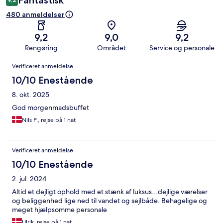
Fantastisk
480 anmeldelser
9,2
9,0
9,2
Rengøring
Området
Service og personale
Anmeldelser
Verificeret anmeldelse
10/10 Enestående
8. okt. 2025
God morgenmadsbuffet
Nils P., rejse på 1 nat
Verificeret anmeldelse
10/10 Enestående
2. jul. 2024
Altid et dejligt ophold med et stænk af luksus...dejlige værelser
og beliggenhed lige ned til vandet og sejlbåde. Behagelige og
meget hjælpsomme personale
Ulrik, rejse på 1 nat