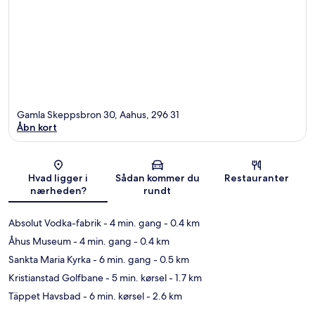
Gamla Skeppsbron 30, Aahus, 296 31
Åbn kort
Kort
Hvad ligger i
Sådan kommer du
Restauranter
nærheden?
rundt
Absolut Vodka-fabrik
- 4 min. gang
- 0.4 km
Åhus Museum
- 4 min. gang
- 0.4 km
Sankta Maria Kyrka
- 6 min. gang
- 0.5 km
Kristianstad Golfbane
- 5 min. kørsel
- 1.7 km
Täppet Havsbad
- 6 min. kørsel
- 2.6 km