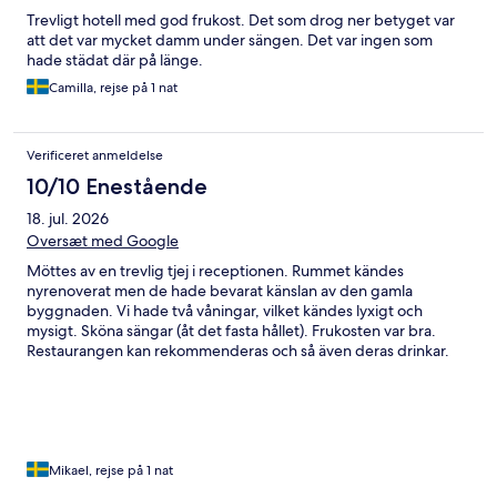
Trevligt hotell med god frukost. Det som drog ner betyget var
att det var mycket damm under sängen. Det var ingen som
hade städat där på länge.
Camilla, rejse på 1 nat
Verificeret anmeldelse
10/10 Enestående
18. jul. 2026
Oversæt med Google
Möttes av en trevlig tjej i receptionen. Rummet kändes
nyrenoverat men de hade bevarat känslan av den gamla
byggnaden. Vi hade två våningar, vilket kändes lyxigt och
mysigt. Sköna sängar (åt det fasta hållet). Frukosten var bra.
Restaurangen kan rekommenderas och så även deras drinkar.
Väldigt trevligt ställe.
Mikael, rejse på 1 nat