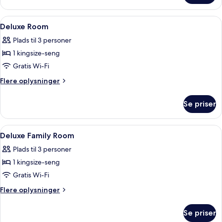
Buttler
Room
Service
Indlæs
Premium-sengetøj, minibar, pengeskab
5
Deluxe Room
alle
Plads til 3 personer
billeder
1 kingsize-seng
af
Deluxe
Gratis Wi-Fi
Room
Flere
Flere oplysninger
oplysninger
om
Se priser
Deluxe
Room
Indlæs
Lobby
5
Deluxe Family Room
alle
Plads til 3 personer
billeder
1 kingsize-seng
af
Deluxe
Gratis Wi-Fi
Family
Flere
Flere oplysninger
Room
oplysninger
om
Se priser
Deluxe