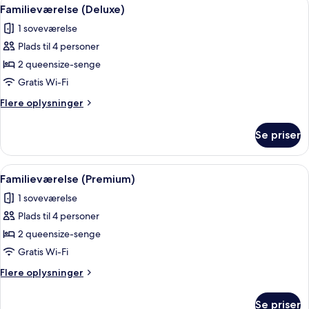
Indlæs
5
Familieværelse (Deluxe)
alle
1 soveværelse
billeder
Plads til 4 personer
af
Familieværelse
2 queensize-senge
(Deluxe)
Gratis Wi-Fi
Flere
Flere oplysninger
oplysninger
om
Se priser
Familieværelse
(Deluxe)
Indlæs
Premium-sengetøj, minibar, pengeskab
4
Familieværelse (Premium)
alle
1 soveværelse
billeder
Plads til 4 personer
af
Familieværelse
2 queensize-senge
(Premium)
Gratis Wi-Fi
Flere
Flere oplysninger
oplysninger
om
Se priser
Familieværelse