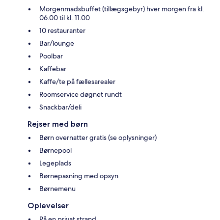
Morgenmadsbuffet (tillægsgebyr) hver morgen fra kl.
06.00 til kl. 11.00
10 restauranter
Bar/lounge
Poolbar
Kaffebar
Kaffe/te på fællesarealer
Roomservice døgnet rundt
Snackbar/deli
Rejser med børn
Børn overnatter gratis (se oplysninger)
Børnepool
Legeplads
Børnepasning med opsyn
Børnemenu
Oplevelser
På en privat strand