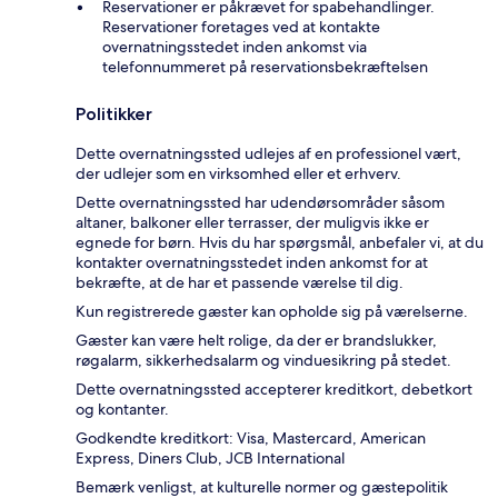
Reservationer er påkrævet for spabehandlinger.
Reservationer foretages ved at kontakte
overnatningsstedet inden ankomst via
telefonnummeret på reservationsbekræftelsen
Politikker
Dette overnatningssted udlejes af en professionel vært,
der udlejer som en virksomhed eller et erhverv.
Dette overnatningssted har udendørsområder såsom
altaner, balkoner eller terrasser, der muligvis ikke er
egnede for børn. Hvis du har spørgsmål, anbefaler vi, at du
kontakter overnatningsstedet inden ankomst for at
bekræfte, at de har et passende værelse til dig.
Kun registrerede gæster kan opholde sig på værelserne.
Gæster kan være helt rolige, da der er brandslukker,
røgalarm, sikkerhedsalarm og vinduesikring på stedet.
Dette overnatningssted accepterer kreditkort, debetkort
og kontanter.
Godkendte kreditkort: Visa, Mastercard, American
Express, Diners Club, JCB International
Bemærk venligst, at kulturelle normer og gæstepolitik