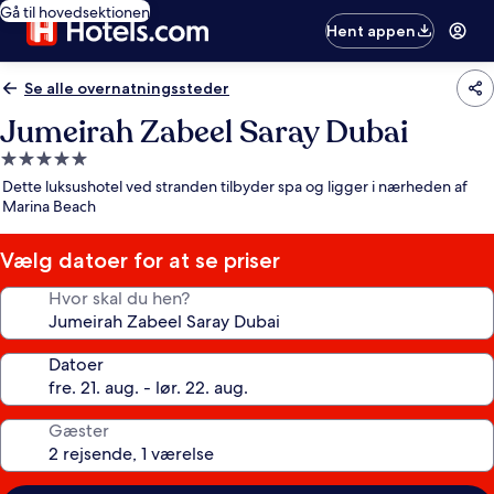
Gå til hovedsektionen
Hent appen
Se alle overnatningssteder
Jumeirah Zabeel Saray Dubai
5.0-
stjernet
Dette luksushotel ved stranden tilbyder spa og ligger i nærheden af
overnatningssted
Marina Beach
Vælg datoer for at se priser
Hvor skal du hen?
Datoer
Gæster