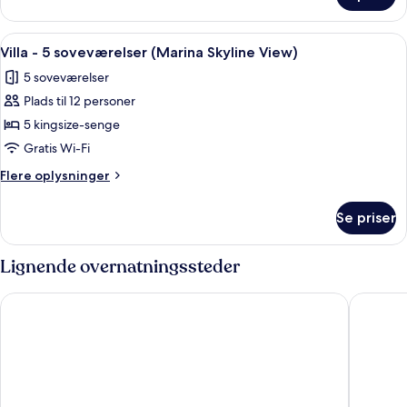
(Premium)
Indlæs
Et hotelværelse med en stor seng, to
5
Villa - 5 soveværelser (Marina Skyline View)
alle
5 soveværelser
billeder
Plads til 12 personer
af
Villa
5 kingsize-senge
-
Gratis Wi-Fi
5
Flere
Flere oplysninger
soveværelser
oplysninger
(Marina
om
Se priser
Villa
Skyline
-
View)
5
Lignende overnatningssteder
soveværelser
(Marina
Sofitel Dubai The Palm Resort & Spa
Atlantis,
Skyline
View)