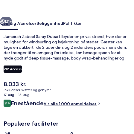
rige
Næste
121+
Oversigt
Værelser
Beliggenhed
Politikker
Jumeirah Zabeel Saray Dubai tilbyder en privat strand, hvor der er
mulighed for windsurfing og kajakroning på stedet. Gæster kan
tage en dukkert i de 2 udendørs og 2 indendørs pools, mens dem,
der trænger til en omgang forkælelse, kan besøge spaen for at
nyde godt af deep tissue-massage, body wrap-behandlinger og
aromaterapi. Imperium, en af 10 restauranter, serverer
internationale retter og er åben til morgenmad og aftensmad. En
VIP Access
bar ved poolen, et fitnesscenter og en sauna er andre højdepunkter
på dette hotel med luksusfaciliteter. Stedets pool og hjælpsomme
Den
8.033 kr.
personale får rigtig gode bedømmelser fra rejsende.
Udendørsområde
nuværende
inkluderer skatter og gebyrer
pris
17. aug. - 18. aug.
er
Anmeldelser
Enestående
9,4
Vis alle 1.000 anmeldelser
8.033 kr.
9,4 ud af 10.
Populære faciliteter