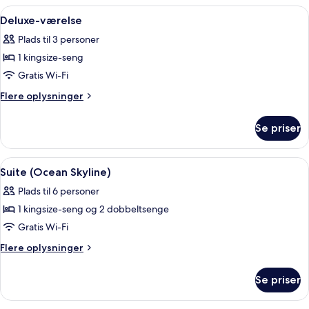
Indlæs
Et soveværelse med en stor seng, et na
5
Deluxe-værelse
alle
Plads til 3 personer
billeder
1 kingsize-seng
af
Deluxe-
Gratis Wi-Fi
værelse
Flere
Flere oplysninger
oplysninger
om
Se priser
Deluxe-
værelse
Indlæs
Et rummeligt soveværelse med en stor
4
Suite (Ocean Skyline)
alle
Plads til 6 personer
billeder
1 kingsize-seng og 2 dobbeltsenge
af
Suite
Gratis Wi-Fi
(Ocean
Flere
Flere oplysninger
Skyline)
oplysninger
om
Se priser
Suite
(Ocean
Skyline)