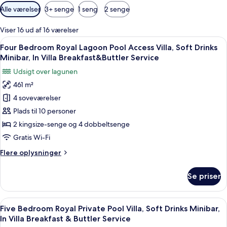
Tilgængelige
Alle værelser
3+ senge
1 seng
2 senge
filtre
for
Viser 16 ud af 16 værelser
værelser
Indlæs
Et hotelværelse med en stor seng, to
11
Four Bedroom Royal Lagoon Pool Access Villa, Soft Drinks
alle
Minibar, In Villa Breakfast&Buttler Service
billeder
Udsigt over lagunen
af
461 m²
Four
4 soveværelser
Bedroom
Royal
Plads til 10 personer
Lagoon
2 kingsize-senge og 4 dobbeltsenge
Pool
Gratis Wi-Fi
Access
Flere
Flere oplysninger
Villa,
oplysninger
Soft
om
Se priser
Four
Drinks
Bedroom
Minibar,
Royal
Indlæs
Et hotelværelse med en stor seng, en sto
In
12
Lagoon
Five Bedroom Royal Private Pool Villa, Soft Drinks Minibar,
alle
Villa
Pool
In Villa Breakfast & Buttler Service
Access
billeder