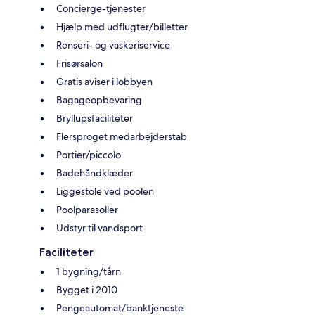
Concierge-tjenester
Hjælp med udflugter/billetter
Renseri- og vaskeriservice
Frisørsalon
Gratis aviser i lobbyen
Bagageopbevaring
Bryllupsfaciliteter
Flersproget medarbejderstab
Portier/piccolo
Badehåndklæder
Liggestole ved poolen
Poolparasoller
Udstyr til vandsport
Faciliteter
1 bygning/tårn
Bygget i 2010
Pengeautomat/banktjeneste