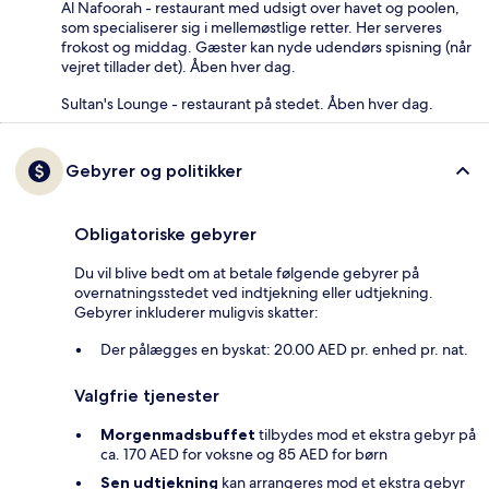
Al Nafoorah - restaurant med udsigt over havet og poolen,
som specialiserer sig i mellemøstlige retter. Her serveres
frokost og middag. Gæster kan nyde udendørs spisning (når
vejret tillader det). Åben hver dag.
Sultan's Lounge - restaurant på stedet. Åben hver dag.
Gebyrer og politikker
Obligatoriske gebyrer
Du vil blive bedt om at betale følgende gebyrer på
overnatningsstedet ved indtjekning eller udtjekning.
Gebyrer inkluderer muligvis skatter:
Der pålægges en byskat: 20.00 AED pr. enhed pr. nat.
Valgfrie tjenester
Morgenmadsbuffet
tilbydes mod et ekstra gebyr på
ca. 170 AED for voksne og 85 AED for børn
Sen udtjekning
kan arrangeres mod et ekstra gebyr