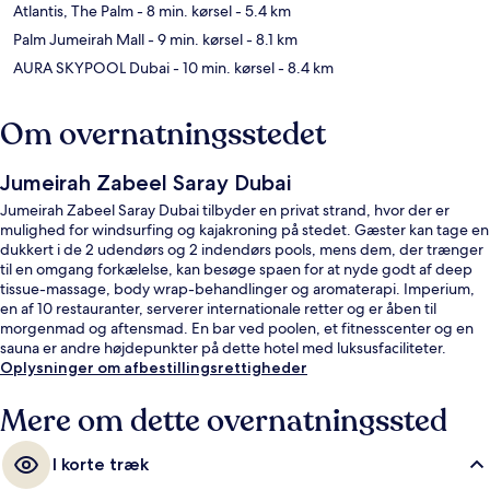
Atlantis, The Palm
- 8 min. kørsel
- 5.4 km
Palm Jumeirah Mall
- 9 min. kørsel
- 8.1 km
AURA SKYPOOL Dubai
- 10 min. kørsel
- 8.4 km
Om overnatningsstedet
Jumeirah Zabeel Saray Dubai
Jumeirah Zabeel Saray Dubai tilbyder en privat strand, hvor der er
mulighed for windsurfing og kajakroning på stedet. Gæster kan tage en
dukkert i de 2 udendørs og 2 indendørs pools, mens dem, der trænger
til en omgang forkælelse, kan besøge spaen for at nyde godt af deep
tissue-massage, body wrap-behandlinger og aromaterapi. Imperium,
en af 10 restauranter, serverer internationale retter og er åben til
morgenmad og aftensmad. En bar ved poolen, et fitnesscenter og en
sauna er andre højdepunkter på dette hotel med luksusfaciliteter.
Stedets pool og hjælpsomme personale får rigtig gode bedømmelser
Oplysninger om afbestillingsrettigheder
fra rejsende.
Mere om dette overnatningssted
I korte træk