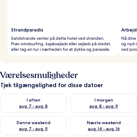
Strandparadis
Arbejd
Sandstrande venter på dette hotel ved stranden.
Nå dine 
Prøv windsurfing, kajaksejlads eller sejlads på stedet,
og nyd d
eller tag en tur i nærheden for at dykke og parasaile.
ved poo
Værelsesmuligheder
Tjek tilgængelighed for disse datoer
Tjek tilgængelighed for i aften aug. 7 - aug. 8
Tjek tilgængelighed for i morg
I aften
I morgen
aug. 7 - aug. 8
aug. 8 - aug. 9
Tjek tilgængelighed for denne weekend aug. 7 - aug. 9
Tjek tilgængelighed for næste
Denne weekend
Næste weekend
aug. 7 - aug. 9
aug. 14 - aug. 16