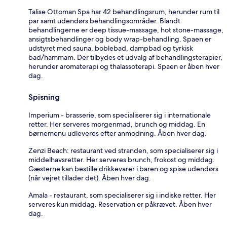
Talise Ottoman Spa har 42 behandlingsrum, herunder rum til
par samt udendørs behandlingsområder. Blandt
behandlingerne er deep tissue-massage, hot stone-massage,
ansigtsbehandlinger og body wrap-behandling. Spaen er
udstyret med sauna, boblebad, dampbad og tyrkisk
bad/hammam. Der tilbydes et udvalg af behandlingsterapier,
herunder aromaterapi og thalassoterapi. Spaen er åben hver
dag.
Spisning
Imperium - brasserie, som specialiserer sig i internationale
retter. Her serveres morgenmad, brunch og middag. En
børnemenu udleveres efter anmodning. Åben hver dag.
Zenzi Beach: restaurant ved stranden, som specialiserer sig i
middelhavsretter. Her serveres brunch, frokost og middag.
Gæsterne kan bestille drikkevarer i baren og spise udendørs
(når vejret tillader det). Åben hver dag.
Amala - restaurant, som specialiserer sig i indiske retter. Her
serveres kun middag. Reservation er påkrævet. Åben hver
dag.