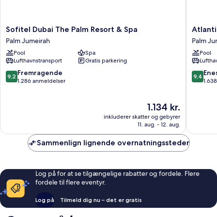
Sofitel
Atlantis,
Sofitel Dubai The Palm Resort & Spa
Atlant
Dubai
The
Palm Jumeirah
Palm Ju
The
Palm
Pool
Spa
Pool
Palm
Palm
Lufthavnstransport
Gratis parkering
Luftha
Resort
Jumeira
&
9.2
9.4
Fremragende
Ene
9,2
9,4
Spa
ud
ud
1.286 anmeldelser
1.63
Palm
af
af
Jumeirah
10,
10,
Prisen
1.134 kr.
Fremragende,
Eneståe
er
1.286
1.638
inkluderer skatter og gebyrer
1.134 kr.
anmeldelser
anmelde
11. aug. - 12. aug.
Sammenlign lignende overnatningssteder
Log på for at se tilgængelige rabatter og fordele. Flere
fordele til flere eventyr.
Log på
Tilmeld dig nu – det er gratis