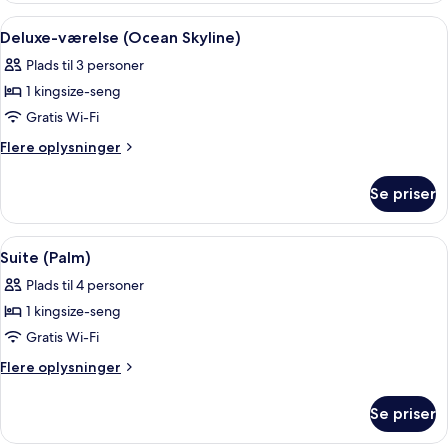
Indlæs
Deluxe-værelse (Ocean Skyline) | Pre
5
Deluxe-værelse (Ocean Skyline)
alle
Plads til 3 personer
billeder
1 kingsize-seng
af
Deluxe-
Gratis Wi-Fi
værelse
Flere
Flere oplysninger
(Ocean
oplysninger
om
Skyline)
Se priser
Deluxe-
værelse
(Ocean
Indlæs
Et rummeligt soveværelse med en stor
3
Skyline)
Suite (Palm)
alle
Plads til 4 personer
billeder
1 kingsize-seng
af
Suite
Gratis Wi-Fi
(Palm)
Flere
Flere oplysninger
oplysninger
om
Se priser
Suite
(Palm)