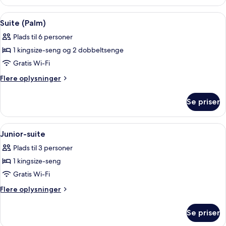
Family
Room
Indlæs
Et rummeligt soveværelse med en stor
4
Suite (Palm)
alle
Plads til 6 personer
billeder
1 kingsize-seng og 2 dobbeltsenge
af
Suite
Gratis Wi-Fi
(Palm)
Flere
Flere oplysninger
oplysninger
om
Se priser
Suite
(Palm)
Indlæs
Et hotelværelse med en stor seng, en st
3
Junior-suite
alle
Plads til 3 personer
billeder
1 kingsize-seng
af
Junior-
Gratis Wi-Fi
suite
Flere
Flere oplysninger
oplysninger
om
Se priser
Junior-
suite