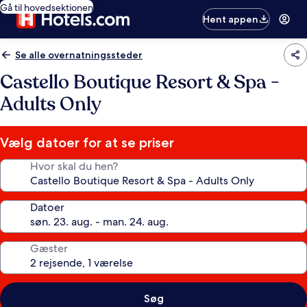
Gå til hovedsektionen
Hent appen
Se alle overnatningssteder
Castello Boutique Resort & Spa -
Adults Only
Vælg datoer for at se priser
Hvor skal du hen?
Datoer
Gæster
Søg