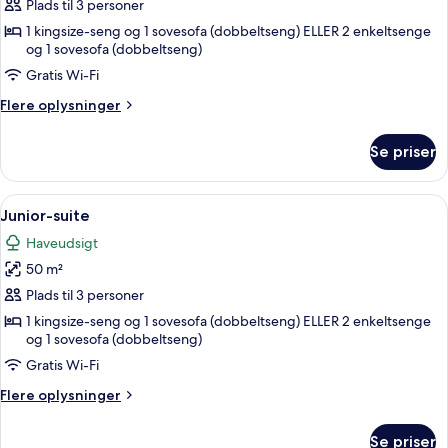
Superior-
Plads til 3 personer
værelse
1 kingsize-seng og 1 sovesofa (dobbeltseng) ELLER 2 enkeltsenge
og 1 sovesofa (dobbeltseng)
-
udsigt
Gratis Wi-Fi
til
Flere
Flere oplysninger
have
oplysninger
om
Se priser
Superior-
værelse
-
Indlæs
Junior-suite | 1 soveværelse, pengesk
3
udsigt
Junior-suite
alle
til
Haveudsigt
have
billeder
50 m²
af
Junior-
Plads til 3 personer
suite
1 kingsize-seng og 1 sovesofa (dobbeltseng) ELLER 2 enkeltsenge
og 1 sovesofa (dobbeltseng)
Gratis Wi-Fi
Flere
Flere oplysninger
oplysninger
om
Se priser
Junior-