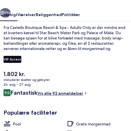
-
rige
Næste
Adults
71+
Oversigt
Værelser
Beliggenhed
Politikker
Only
Fra Castello Boutique Resort & Spa - Adults Only er der mindre end
et kvarters kørsel til Star Beach Water Park og Palace of Malia. Du
kan besøge spaen for at blive forkælet med massage, body wrap-
behandlinger eller aromaterapi, og Elea, en af 2 restauranter,
serverer internationale retter og er åben til morgenmad og
aftensmad. Andre højdepunkter på dette hotel med
luksusfaciliteter omfatter en indendørs pool, en udendørs pool og
VIP Access
en strandbar.
Den
1.802 kr.
Premium-studiosuite - 1 kingsize-seng 
nuværende
inkluderer skatter og gebyrer
pris
26. aug. - 27. aug.
er
Anmeldelser
Fantastisk
9,0
Vis alle 92 anmeldelser
1.802 kr.
9,0 ud af 10.
Populære faciliteter
Pool
Gratis morgenmad