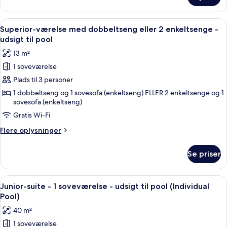
suite
Indlæs
Morgenmad ved poolen med to stole, 
6
Superior-værelse med dobbeltseng eller 2 enkeltsenge -
alle
udsigt til pool
billeder
13 m²
af
1 soveværelse
Superior-
Plads til 3 personer
værelse
med
1 dobbeltseng og 1 sovesofa (enkeltseng) ELLER 2 enkeltsenge og 1
sovesofa (enkeltseng)
dobbeltseng
Gratis Wi-Fi
eller
2
Flere
Flere oplysninger
enkeltsenge
oplysninger
om
-
Se priser
Superior-
udsigt
værelse
til
med
Indlæs
Et moderne badeværelse med et stort
2
dobbeltseng
pool
Junior-suite - 1 soveværelse - udsigt til pool (Individual
alle
eller
Pool)
2
billeder
40 m²
enkeltsenge
af
-
1 soveværelse