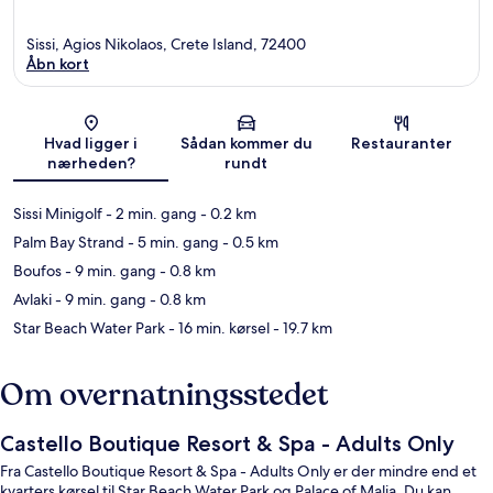
Sissi, Agios Nikolaos, Crete Island, 72400
Åbn kort
Kort
Hvad ligger i
Sådan kommer du
Restauranter
nærheden?
rundt
Sissi Minigolf
- 2 min. gang
- 0.2 km
Palm Bay Strand
- 5 min. gang
- 0.5 km
Boufos
- 9 min. gang
- 0.8 km
Avlaki
- 9 min. gang
- 0.8 km
Star Beach Water Park
- 16 min. kørsel
- 19.7 km
Om overnatningsstedet
Castello Boutique Resort & Spa - Adults Only
Fra Castello Boutique Resort & Spa - Adults Only er der mindre end et
kvarters kørsel til Star Beach Water Park og Palace of Malia. Du kan