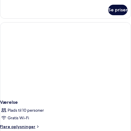
oplysninger
privat
om
Se priser
Premium-
pool
studiosuite
-
-
havudsigt
1
kingsize-
seng
-
privat
pool
-
havudsigt
Værelse
Plads til 10 personer
Gratis Wi-Fi
Flere
Flere oplysninger