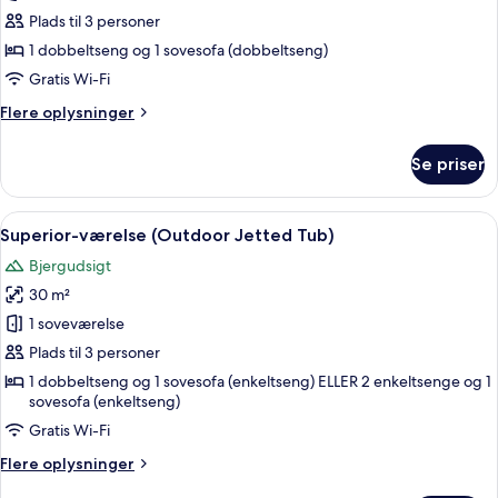
Junior-
udsigt
Plads til 3 personer
suite
til
pool
-
1 dobbeltseng og 1 sovesofa (dobbeltseng)
1
Gratis Wi-Fi
soveværelse
Flere
Flere oplysninger
-
oplysninger
udsigt
om
Se priser
Junior-
til
suite
pool
-
Indlæs
Et moderne badeværelse med et stort
(Individual
3
1
Superior-værelse (Outdoor Jetted Tub)
alle
soveværelse
Pool)
Bjergudsigt
-
billeder
udsigt
30 m²
af
til
Superior-
1 soveværelse
pool
værelse
(Individual
Plads til 3 personer
Pool)
(Outdoor
1 dobbeltseng og 1 sovesofa (enkeltseng) ELLER 2 enkeltsenge og 1
Jetted
sovesofa (enkeltseng)
Tub)
Gratis Wi-Fi
Flere
Flere oplysninger
oplysninger