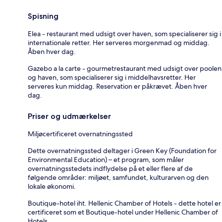
Spisning
Elea - restaurant med udsigt over haven, som specialiserer sig i
internationale retter. Her serveres morgenmad og middag.
Åben hver dag.
Gazebo a la carte - gourmetrestaurant med udsigt over poolen
og haven, som specialiserer sig i middelhavsretter. Her
serveres kun middag. Reservation er påkrævet. Åben hver
dag.
Priser og udmærkelser
Miljøcertificeret overnatningssted
Dette overnatningssted deltager i Green Key (Foundation for
Environmental Education) – et program, som måler
overnatningsstedets indflydelse på et eller flere af de
følgende områder: miljøet, samfundet, kulturarven og den
lokale økonomi.
Boutique-hotel iht. Hellenic Chamber of Hotels - dette hotel er
certificeret som et Boutique-hotel under Hellenic Chamber of
Hotels.