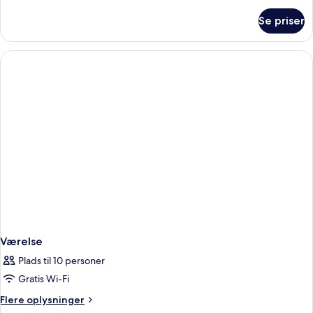
om
Se priser
Værelse
Værelse
Plads til 10 personer
Gratis Wi-Fi
Flere
Flere oplysninger
oplysninger