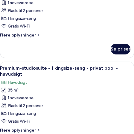
Premium-
1 soveværelse
værelse
Plads til 2 personer
-
1 kingsize-seng
1
Gratis Wi-Fi
kingsize-
Flere
Flere oplysninger
seng
oplysninger
-
om
Se priser
balkon
Premium-
værelse
-
-
Indlæs
Et moderne værelse med en stor skyded
havudsigt
17
1
Premium-studiosuite - 1 kingsize-seng - privat pool -
alle
kingsize-
havudsigt
seng
billeder
Havudsigt
-
af
balkon
35 m²
Premium-
-
1 soveværelse
studiosuite
havudsigt
-
Plads til 2 personer
1
1 kingsize-seng
kingsize-
Gratis Wi-Fi
seng
Flere
Flere oplysninger
-