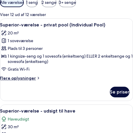
Tilgængelige
Alle værelser
1 seng
2 senge
3+ senge
filtre
for
Viser 12 ud af 12 værelser
værelser
Indlæs
Et moderne badeværelse med et stort
2
Superior-værelse - privat pool (Individual Pool)
alle
20 m²
billeder
1 soveværelse
af
Superior-
Plads til 3 personer
værelse
1 kingsize-seng og 1 sovesofa (enkeltseng) ELLER 2 enkeltsenge og 1
sovesofa (enkeltseng)
-
privat
Gratis Wi-Fi
pool
Flere
Flere oplysninger
(Individual
oplysninger
om
Pool)
Se priser
Superior-
værelse
-
Indlæs
Et moderne badeværelse med et stort
2
privat
Superior-værelse - udsigt til have
alle
pool
Haveudsigt
(Individual
billeder
Pool)
30 m²
af