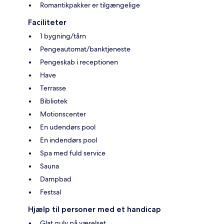
Romantikpakker er tilgængelige
Faciliteter
1 bygning/tårn
Pengeautomat/banktjeneste
Pengeskab i receptionen
Have
Terrasse
Bibliotek
Motionscenter
En udendørs pool
En indendørs pool
Spa med fuld service
Sauna
Dampbad
Festsal
Hjælp til personer med et handicap
Glat gulv på værelset