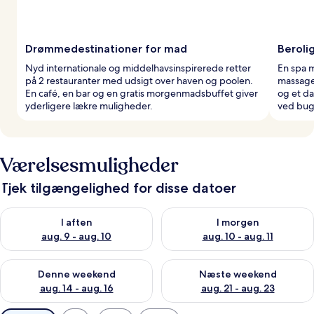
Drømmedestinationer for mad
Beroli
Nyd internationale og middelhavsinspirerede retter
En spa m
på 2 restauranter med udsigt over haven og poolen.
massage
En café, en bar og en gratis morgenmadsbuffet giver
og et d
yderligere lækre muligheder.
ved bug
Værelsesmuligheder
Tjek tilgængelighed for disse datoer
Tjek tilgængelighed for i aften aug. 9 - aug. 10
Tjek tilgængelighed for i morg
I aften
I morgen
aug. 9 - aug. 10
aug. 10 - aug. 11
Tjek tilgængelighed for denne weekend aug. 14 - aug. 16
Tjek tilgængelighed for næste
Denne weekend
Næste weekend
aug. 14 - aug. 16
aug. 21 - aug. 23