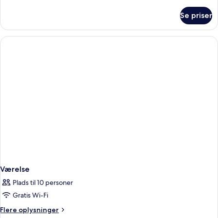
oplysninger
om
Se priser
Værelse
Værelse
Plads til 10 personer
Gratis Wi-Fi
Flere
Flere oplysninger
oplysninger