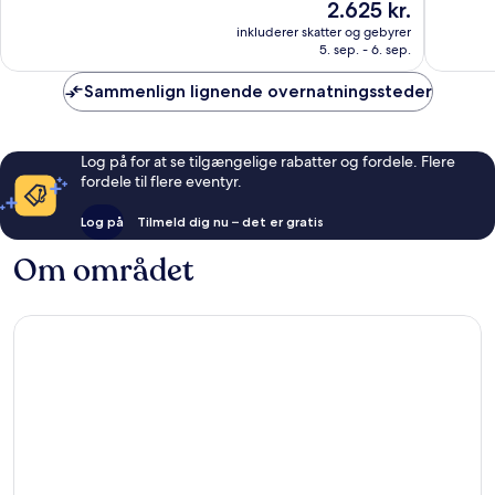
Prisen
2.625 kr.
Fantastisk,
Eneståe
er
58
1.003
inkluderer skatter og gebyrer
2.625 kr.
anmeldelser
anmelde
5. sep. - 6. sep.
Sammenlign lignende overnatningssteder
Log på for at se tilgængelige rabatter og fordele. Flere
fordele til flere eventyr.
Log på
Tilmeld dig nu – det er gratis
Om området