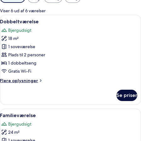
filtre
for
Viser 6 ud af 6 værelser
værelser
Indlæs
Et hotelværelse med et træskrivebord,
6
Dobbeltværelse
alle
Bjergudsigt
billeder
18 m²
af
Dobbeltværelse
1 soveværelse
Plads til 2 personer
1 dobbeltseng
Gratis Wi-Fi
Flere
Flere oplysninger
oplysninger
om
Se priser
Dobbeltværelse
Indlæs
Et hotelværelse med et træskrivebord,
5
Familieværelse
alle
Bjergudsigt
billeder
24 m²
af
Familieværelse
1 soveværelse