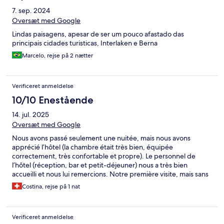
7. sep. 2024
Oversæt med Google
Lindas paisagens, apesar de ser um pouco afastado das
principais cidades turisticas, Interlaken e Berna
Marcelo, rejse på 2 nætter
Verificeret anmeldelse
10/10 Enestående
14. jul. 2025
Oversæt med Google
Nous avons passé seulement une nuitée, mais nous avons
apprécié l’hôtel (la chambre était très bien, équipée
correctement, très confortable et propre). Le personnel de
l’hôtel (réception, bar et petit-déjeuner) nous a très bien
accueilli et nous lui remercions. Notre première visite, mais sans
doute pas la dernière.
Costina, rejse på 1 nat
Verificeret anmeldelse