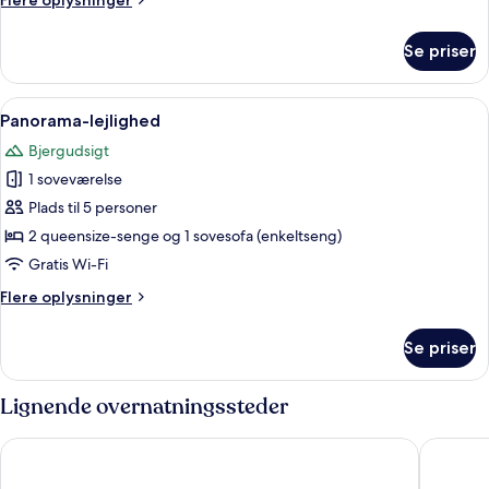
Flere oplysninger
3
oplysninger
personer
om
Se priser
Traditionelt
værelse
til
Indlæs
Et hotelværelse med seng, skrivebord, 
4
3
Panorama-lejlighed
alle
personer
Bjergudsigt
billeder
1 soveværelse
af
Panorama-
Plads til 5 personer
lejlighed
2 queensize-senge og 1 sovesofa (enkeltseng)
Gratis Wi-Fi
Flere
Flere oplysninger
oplysninger
om
Se priser
Panorama-
lejlighed
Lignende overnatningssteder
Revier Mountain Lodge Adelboden
Hotel Bri