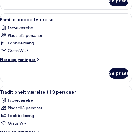
Se priser
Traditionelt
dobbeltværelse
-
Indlæs
Et hotelværelse med et træskrivebord,
3
bjergudsigt
Familie-dobbeltværelse
alle
1 soveværelse
billeder
Plads til 2 personer
af
Familie-
1 dobbeltseng
dobbeltværelse
Gratis Wi-Fi
Flere
Flere oplysninger
oplysninger
om
Se priser
Familie-
dobbeltværelse
Indlæs
Et moderne soveværelse med en dobb
3
Traditionelt værelse til 3 personer
alle
1 soveværelse
billeder
Plads til 3 personer
af
Traditionelt
1 dobbeltseng
værelse
Gratis Wi-Fi
til
Flere