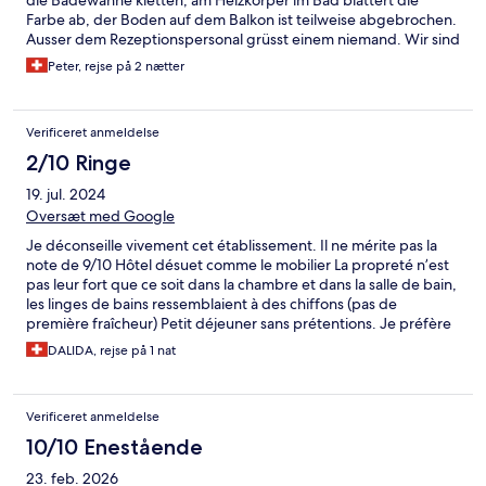
die Badewanne kletten, am Heizkörper im Bad blättert die
Farbe ab, der Boden auf dem Balkon ist teilweise abgebrochen.
Ausser dem Rezeptionspersonal grüsst einem niemand. Wir sind
schon nach einer Nacht wieder abgereist, mussten aber für 2
Peter, rejse på 2 nætter
Nächte bezahlen. Eine Schande für Adelboden!
Verificeret anmeldelse
2/10 Ringe
19. jul. 2024
Oversæt med Google
Je déconseille vivement cet établissement. Il ne mérite pas la
note de 9/10 Hôtel désuet comme le mobilier La propreté n’est
pas leur fort que ce soit dans la chambre et dans la salle de bain,
les linges de bains ressemblaient à des chiffons (pas de
première fraîcheur) Petit déjeuner sans prétentions. Je préfère
m’arrêter là pour ne pas enfoncer davantage cet hôtel.
DALIDA, rejse på 1 nat
Verificeret anmeldelse
10/10 Enestående
23. feb. 2026