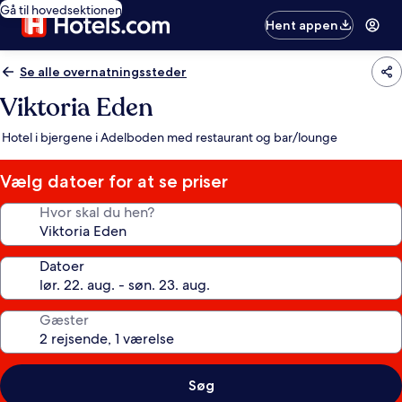
Gå til hovedsektionen
Hent appen
Se alle overnatningssteder
Viktoria Eden
Hotel i bjergene i Adelboden med restaurant og bar/lounge
Vælg datoer for at se priser
Hvor skal du hen?
Datoer
Gæster
Søg