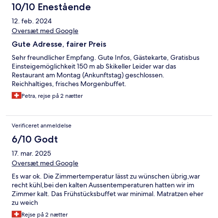
10/10 Enestående
12. feb. 2024
Oversæt med Google
Gute Adresse, fairer Preis
Sehr freundlicher Empfang. Gute Infos, Gästekarte, Gratisbus
Einsteigemöglichkeit 150 m ab Skikeller Leider war das
Restaurant am Montag (Ankunftstag) geschlossen.
Reichhaltiges, frisches Morgenbuffet.
Petra, rejse på 2 nætter
Verificeret anmeldelse
6/10 Godt
17. mar. 2025
Oversæt med Google
Es war ok. Die Zimmertemperatur lässt zu wünschen übrig,war
recht kühl,bei den kalten Aussentemperaturen hatten wir im
Zimmer kalt. Das Frühstücksbuffet war minimal. Matratzen eher
zu weich
Rejse på 2 nætter