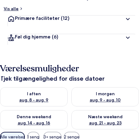
Vis alle
Primære faciliteter
(12)
Føl dig hjemme
(6)
Værelsesmuligheder
Tjek tilgængelighed for disse datoer
Tjek tilgængelighed for i aften aug. 8 - aug. 9
Tjek tilgængelighed for i morg
I aften
I morgen
aug. 8 - aug. 9
aug. 9 - aug. 10
Tjek tilgængelighed for denne weekend aug. 14 - aug. 16
Tjek tilgængelighed for næste
Denne weekend
Næste weekend
aug. 14 - aug. 16
aug. 21 - aug. 23
Tilgængelige
Alle værelser
1 seng
3+ senge
2 senge