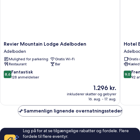
Revier
Hotel
Revier Mountain Lodge Adelboden
Hotel B
Mountain
Bristol
Adelboden
Adelbo
Lodge
-
Mulighed for parkering
Gratis Wi-Fi
Grati
Adelboden
Relais
Restaurant
Bar
Kæledy
Adelboden
du
Silence
8.6
9.0
Fantastisk
Fre
8,6
9,0
Adelbo
ud
ud
128 anmeldelser
92 a
af
af
Prisen
1.296 kr.
10,
10,
er
Fantastisk,
Fremrag
inkluderer skatter og gebyrer
1.296 kr.
16. aug. - 17. aug.
128
92
anmeldelser
anmelde
Sammenlign lignende overnatningssteder
Log på for at se tilgængelige rabatter og fordele. Flere
fordele til flere eventyr.