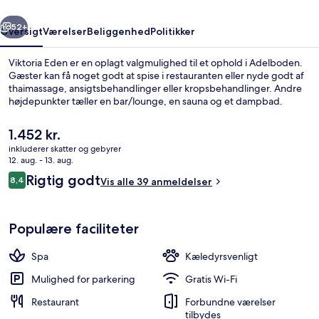
rige
Næste
52+
Oversigt
Værelser
Beliggenhed
Politikker
Viktoria Eden er en oplagt valgmulighed til et ophold i Adelboden.
Gæster kan få noget godt at spise i restauranten eller nyde godt af
thaimassage, ansigtsbehandlinger eller kropsbehandlinger. Andre
højdepunkter tæller en bar/lounge, en sauna og et dampbad.
Den
1.452 kr.
nuværende
inkluderer skatter og gebyrer
pris
12. aug. - 13. aug.
er
Anmeldelser
Rigtig godt
8,4
Kropsbehandlinger, thai-massage, ans
Vis alle 39 anmeldelser
1.452 kr.
8,4 ud af 10.
Populære faciliteter
Spa
Kæledyrsvenligt
Mulighed for parkering
Gratis Wi-Fi
Restaurant
Forbundne værelser
tilbydes