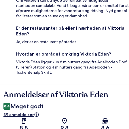
Om vinteren kan du nyde de rekreative muligheder i
nærheden som skiløb. Vend tilbage, når sneen er smeltet for at
afprøve mulighederne for vandreture og ridning. Nyd godt af
faciliteter som en sauna og et dampbad.
Er der restauranter på eller i nærheden af Viktoria
Eden?
Ja, der er en restaurant på stedet.
Hvordan er området omkring Viktoria Eden?
Viktoria Eden ligger kun 6 minutters gang fra Adelboden Dorf
(Silleren) Station og 4 minutters gang fra Adelboden -
Tschentenalp Skilift.
Anmeldelser af Viktoria Eden
Anmeldelser
Meget godt
8,4
39 anmeldelser
8,8
9,8
8,6