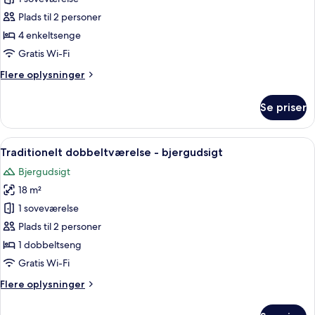
Plads til 2 personer
4 enkeltsenge
Gratis Wi-Fi
Flere
Flere oplysninger
oplysninger
om
Se priser
Familieværelse
Indlæs
Et hotelværelse med et træskrivebord,
3
Traditionelt dobbeltværelse - bjergudsigt
alle
Bjergudsigt
billeder
18 m²
af
Traditionelt
1 soveværelse
dobbeltværelse
Plads til 2 personer
-
1 dobbeltseng
bjergudsigt
Gratis Wi-Fi
Flere
Flere oplysninger
oplysninger
om