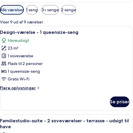
Tilgængelige
Alle værelser
1 seng
3+ senge
2 senge
filtre
for
Viser 9 ud af 9 værelser
værelser
Indlæs
Et soveværelse med en stor seng, træ
8
Design-værelse - 1 queensize-seng
alle
Haveudsigt
billeder
23 m²
af
Design-
1 soveværelse
værelse
Plads til 2 personer
-
1 queensize-seng
1
Gratis Wi-Fi
queensize-
Flere
Flere oplysninger
seng
oplysninger
om
Se priser
Design-
værelse
-
Indlæs
Et soveværelse med en seng, et skriveb
14
1
Familiestudio-suite - 2 soveværelser - terrasse - udsigt til
alle
queensize-
have
seng
billeder