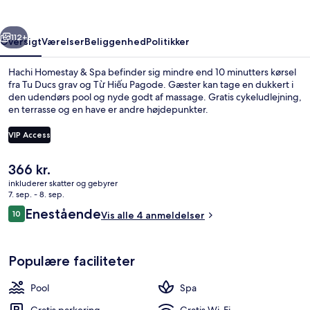
rige
Næste
112+
Oversigt
Værelser
Beliggenhed
Politikker
Hachi Homestay & Spa befinder sig mindre end 10 minutters kørsel
fra Tu Ducs grav og Từ Hiếu Pagode. Gæster kan tage en dukkert i
den udendørs pool og nyde godt af massage. Gratis cykeludlejning,
en terrasse og en have er andre højdepunkter.
VIP Access
Den
366 kr.
nuværende
inkluderer skatter og gebyrer
Udendørs pool
pris
7. sep. - 8. sep.
er
Anmeldelser
Enestående
10
Vis alle 4 anmeldelser
366 kr.
10 ud af 10.
Populære faciliteter
Pool
Spa