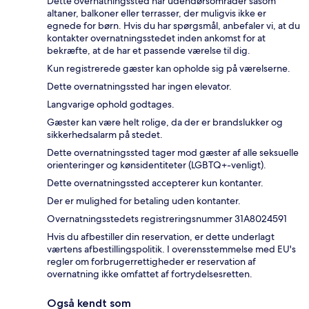
Dette overnatningssted har udendørsområder såsom
altaner, balkoner eller terrasser, der muligvis ikke er
egnede for børn. Hvis du har spørgsmål, anbefaler vi, at du
kontakter overnatningsstedet inden ankomst for at
bekræfte, at de har et passende værelse til dig.
Kun registrerede gæster kan opholde sig på værelserne.
Dette overnatningssted har ingen elevator.
Langvarige ophold godtages.
Gæster kan være helt rolige, da der er brandslukker og
sikkerhedsalarm på stedet.
Dette overnatningssted tager mod gæster af alle seksuelle
orienteringer og kønsidentiteter (LGBTQ+-venligt).
Dette overnatningssted accepterer kun kontanter.
Der er mulighed for betaling uden kontanter.
Overnatningsstedets registreringsnummer 31A8024591
Hvis du afbestiller din reservation, er dette underlagt
værtens afbestillingspolitik. I overensstemmelse med EU's
regler om forbrugerrettigheder er reservation af
overnatning ikke omfattet af fortrydelsesretten.
Også kendt som