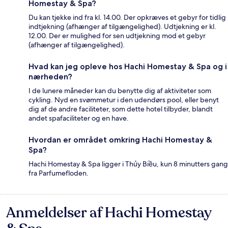
Homestay & Spa?
Du kan tjekke ind fra kl. 14.00. Der opkræves et gebyr for tidlig
indtjekning (afhænger af tilgængelighed). Udtjekning er kl.
12.00. Der er mulighed for sen udtjekning mod et gebyr
(afhænger af tilgængelighed).
Hvad kan jeg opleve hos Hachi Homestay & Spa og i
nærheden?
I de lunere måneder kan du benytte dig af aktiviteter som
cykling. Nyd en svømmetur i den udendørs pool, eller benyt
dig af de andre faciliteter, som dette hotel tilbyder, blandt
andet spafaciliteter og en have.
Hvordan er området omkring Hachi Homestay &
Spa?
Hachi Homestay & Spa ligger i Thủy Biều, kun 8 minutters gang
fra Parfumefloden.
Anmeldelser af Hachi Homestay
Anmeldelser