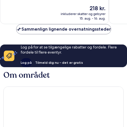
af
af
Prisen
218 kr.
10,
10,
er
Fremragende,
Eneståe
inkluderer skatter og gebyrer
218 kr.
15. aug. - 16. aug.
64
841
anmeldelser
anmelde
Sammenlign lignende overnatningssteder
Log på for at se tilgængelige rabatter og fordele. Flere
fordele til flere eventyr.
Log på
Tilmeld dig nu – det er gratis
Om området