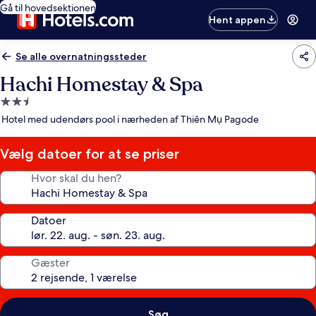
Gå til hovedsektionen
Hent appen
Se alle overnatningssteder
Hachi Homestay & Spa
2.5-
stjernet
Hotel med udendørs pool i nærheden af Thiên Mụ Pagode
overnatningssted
Vælg datoer for at se priser
Hvor skal du hen?
Datoer
Gæster
Søg