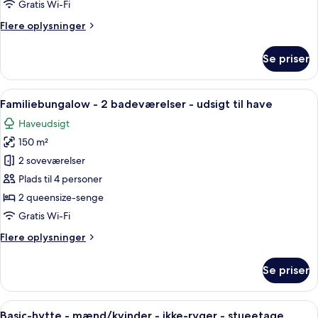
senge
Gratis Wi-Fi
-
Flere
Flere oplysninger
balkon
oplysninger
-
om
Se priser
Familie-
udsigt
studiolejlighed
til
-
Indlæs
Et moderne udendørsområde med træterr
have
9
flere
Familiebungalow - 2 badeværelser - udsigt til have
alle
senge
Haveudsigt
-
billeder
balkon
150 m²
af
-
Familiebungalow
2 soveværelser
udsigt
-
til
Plads til 4 personer
have
2
2 queensize-senge
badeværelser
Gratis Wi-Fi
-
Flere
Flere oplysninger
udsigt
oplysninger
til
om
Se priser
have
Familiebungalow
-
2
Indlæs
Et værelse med et stort vindue, en p
5
badeværelser
Basic-hytte - mænd/kvinder - ikke-ryger - stueetage