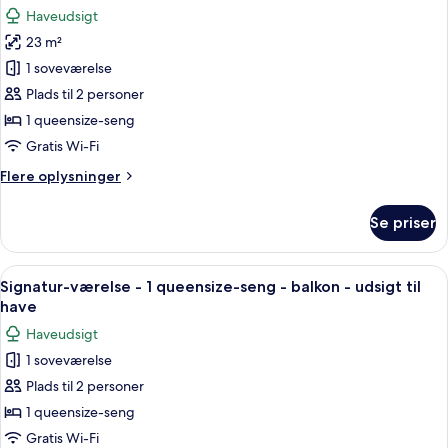
alle
queensize-
Haveudsigt
seng
billeder
-
23 m²
af
balkon
Design-
1 soveværelse
værelse
Plads til 2 personer
1 queensize-seng
Gratis Wi-Fi
Flere
Flere oplysninger
oplysninger
om
Se priser
Design-
værelse
Indlæs
Et soveværelse med en seng, et skrive
7
Signatur-værelse - 1 queensize-seng - balkon - udsigt til
alle
have
billeder
Haveudsigt
af
1 soveværelse
Signatur-
Plads til 2 personer
værelse
-
1 queensize-seng
1
Gratis Wi-Fi