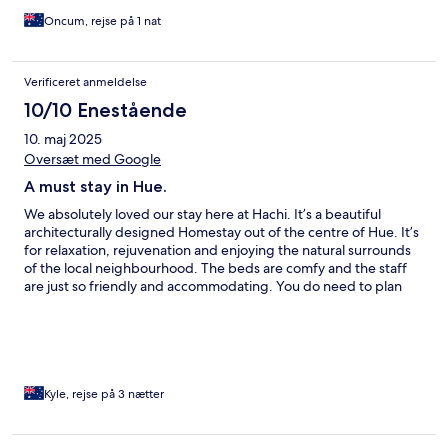
Oncum, rejse på 1 nat
Verificeret anmeldelse
10/10 Enestående
10. maj 2025
Oversæt med Google
A must stay in Hue.
We absolutely loved our stay here at Hachi. It’s a beautiful
architecturally designed Homestay out of the centre of Hue. It’s
for relaxation, rejuvenation and enjoying the natural surrounds
of the local neighbourhood. The beds are comfy and the staff
are just so friendly and accommodating. You do need to plan
your visits to town but it’s a small price to pay to stay at this
fabulous home stay. Thank you everyone at Hachi for making us
feel so welcome and for being so friendly and professional.
Kyle, rejse på 3 nætter