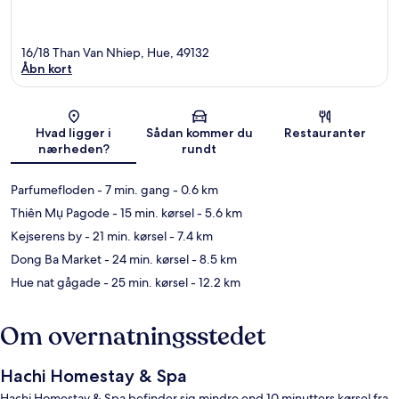
16/18 Than Van Nhiep, Hue, 49132
Åbn kort
Kort
Hvad ligger i
Sådan kommer du
Restauranter
nærheden?
rundt
Parfumefloden
- 7 min. gang
- 0.6 km
Thiên Mụ Pagode
- 15 min. kørsel
- 5.6 km
Kejserens by
- 21 min. kørsel
- 7.4 km
Dong Ba Market
- 24 min. kørsel
- 8.5 km
Hue nat gågade
- 25 min. kørsel
- 12.2 km
Om overnatningsstedet
Hachi Homestay & Spa
Hachi Homestay & Spa befinder sig mindre end 10 minutters kørsel fra