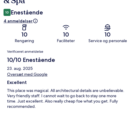
& Spa
Enestående
10
4 anmeldelser
10
10
10
Rengøring
Faciliteter
Service og personale
Anmeldelser
Verificeret anmeldelse
10/10 Enestående
23. aug. 2025
Oversæt med Google
Excellent
This place was magical. All architectural details are unbelievable.
Very friendly staff. I cannot wait to go back to stay one more
time. Just excellent. Also really cheap foe what you get. Fully
recommended.