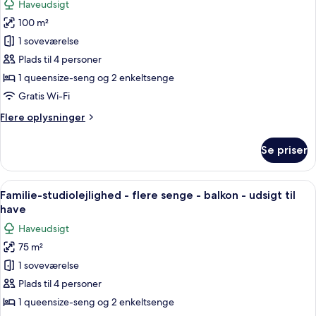
Haveudsigt
af
100 m²
Familiestudio-
1 soveværelse
suite
-
Plads til 4 personer
2
1 queensize-seng og 2 enkeltsenge
soveværelser
Gratis Wi-Fi
-
Flere
Flere oplysninger
terrasse
oplysninger
-
om
Se priser
Familiestudio-
udsigt
suite
til
-
Indlæs
Et værelse med en seng, et bord og en 
have
9
2
Familie-studiolejlighed - flere senge - balkon - udsigt til
alle
soveværelser
have
-
billeder
Haveudsigt
terrasse
af
-
75 m²
Familie-
udsigt
1 soveværelse
studiolejlighed
til
have
-
Plads til 4 personer
flere
1 queensize-seng og 2 enkeltsenge