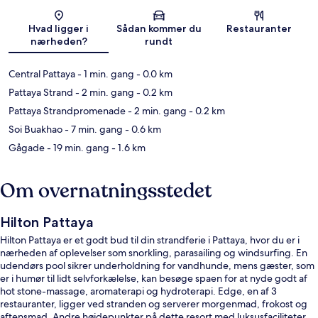
Kort
Hvad ligger i
Sådan kommer du
Restauranter
nærheden?
rundt
Central Pattaya
- 1 min. gang
- 0.0 km
Pattaya Strand
- 2 min. gang
- 0.2 km
Pattaya Strandpromenade
- 2 min. gang
- 0.2 km
Soi Buakhao
- 7 min. gang
- 0.6 km
Gågade
- 19 min. gang
- 1.6 km
Om overnatningsstedet
Hilton Pattaya
Hilton Pattaya er et godt bud til din strandferie i Pattaya, hvor du er i
nærheden af oplevelser som snorkling, parasailing og windsurfing. En
udendørs pool sikrer underholdning for vandhunde, mens gæster, som
er i humør til lidt selvforkælelse, kan besøge spaen for at nyde godt af
hot stone-massage, aromaterapi og hydroterapi. Edge, en af 3
restauranter, ligger ved stranden og serverer morgenmad, frokost og
aftensmad. Andre højdepunkter på dette resort med luksusfaciliteter