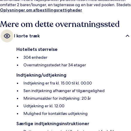
omfatter 2 barer/lounger, en tagterrasse og en bar ved poolen. Stedets
hjælpsomme personale og generelle forhold får gode bedømmelser fra
Oplysninger om afbestillingsrettigheder
rejsende.
Mere om dette overnatningssted
I korte træk
Hotellets størrelse
304 enheder
Overnatningsstedet har 34 etager
Indtjekning/udtjekning
Indtjekning er fra kl. 15.00 til kl. 00.00
Sen indtjekning afhænger af tilgængelighed
Minimumsalder for indtjekning: 20 år
Udtjekning er kl. 12.00
Mulighed for kontaktløs udtjekning
Særlige indtjekningsinstruktioner