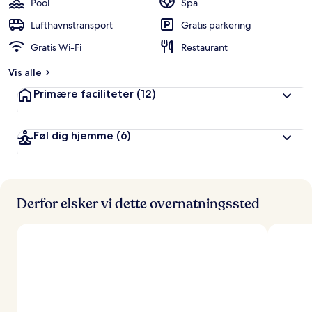
Pool
Spa
e
d
Lufthavnstransport
Gratis parkering
ø
Gratis Wi-Fi
Restaurant
m
t
Vis alle
a
Primære faciliteter
(12)
f
r
Føl dig hjemme
(6)
e
j
s
e
n
d
Derfor elsker vi dette overnatningssted
e