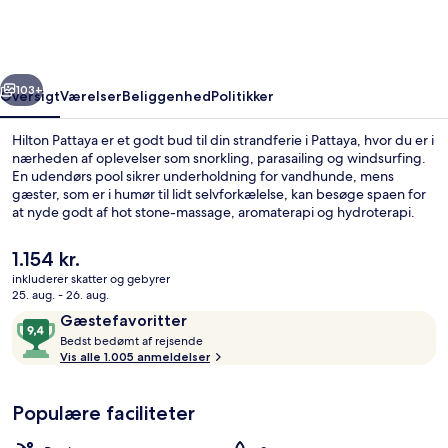
rige
Næste
103+
Oversigt
Værelser
Beliggenhed
Politikker
Hilton Pattaya er et godt bud til din strandferie i Pattaya, hvor du er i
nærheden af oplevelser som snorkling, parasailing og windsurfing.
En udendørs pool sikrer underholdning for vandhunde, mens
gæster, som er i humør til lidt selvforkælelse, kan besøge spaen for
at nyde godt af hot stone-massage, aromaterapi og hydroterapi.
Edge, en af 3 restauranter, ligger ved stranden og serverer
morgenmad, frokost og aftensmad. Andre højdepunkter på dette
Den
1.154 kr.
resort med luksusfaciliteter omfatter 2 barer/lounger, en
nuværende
inkluderer skatter og gebyrer
tagterrasse og en bar ved poolen. Stedets hjælpsomme personale
pris
25. aug. - 26. aug.
og generelle forhold får gode bedømmelser fra rejsende.
Udendørs pool
er
Anmeldelser
9,4
Gæstefavoritter
1.154 kr.
B
ud
Bedst bedømt af rejsende
e
Vis alle 1.005 anmeldelser
af
d
10,
s
Gæstefavoritter
Populære faciliteter
t
b