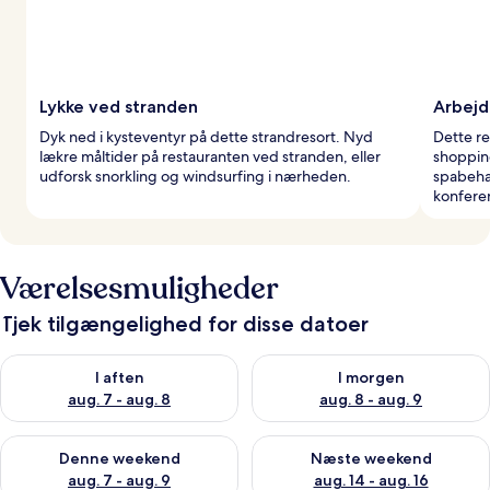
Lykke ved stranden
Arbejd
Dyk ned i kysteventyr på dette strandresort. Nyd
Dette re
lækre måltider på restauranten ved stranden, eller
shoppin
udforsk snorkling og windsurfing i nærheden.
spabeha
konfere
Værelsesmuligheder
Tjek tilgængelighed for disse datoer
Tjek tilgængelighed for i aften aug. 7 - aug. 8
Tjek tilgængelighed for i morg
I aften
I morgen
aug. 7 - aug. 8
aug. 8 - aug. 9
Tjek tilgængelighed for denne weekend aug. 7 - aug. 9
Tjek tilgængelighed for næste
Denne weekend
Næste weekend
aug. 7 - aug. 9
aug. 14 - aug. 16