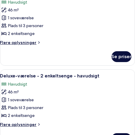
Havudsigt
seng
billeder
-
46 m²
af
havudsigt
Executive-
1 soveværelse
værelse
Plads til 3 personer
-
2 enkeltsenge
2
Flere
Flere oplysninger
enkeltsenge
oplysninger
-
om
Se priser
Executive-
havudsigt
værelse
-
Indlæs
Et moderne hotelværelse med to seng
7
2
Deluxe-værelse - 2 enkeltsenge - havudsigt
alle
enkeltsenge
Havudsigt
-
billeder
havudsigt
46 m²
af
Deluxe-
1 soveværelse
værelse
Plads til 3 personer
-
2 enkeltsenge
2
Flere
Flere oplysninger
enkeltsenge
oplysninger
-
om