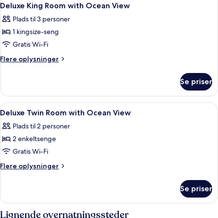
Indlæs
Plus)
5
2
Deluxe King Room with Ocean View
alle
enkeltsenge
Plads til 3 personer
-
billeder
havudsigt
1 kingsize-seng
af
(Deluxe
Deluxe
Gratis Wi-Fi
Plus)
King
Flere
Flere oplysninger
Room
oplysninger
om
with
Se priser
Deluxe
Ocean
King
View
Room
Indlæs
Pengeskab på værelset, skrivebord, a
6
with
Deluxe Twin Room with Ocean View
alle
Ocean
Plads til 2 personer
View
billeder
2 enkeltsenge
af
Deluxe
Gratis Wi-Fi
Twin
Flere
Flere oplysninger
Room
oplysninger
om
with
Se priser
Deluxe
Ocean
Twin
View
Room
Lignende overnatningssteder
with