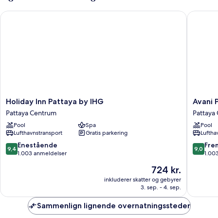
Ocean
Holiday Inn Pattaya by IHG
Avani Pa
View
Holiday
Avani
Holiday Inn Pattaya by IHG
Avani 
Inn
Pattaya
Pattaya Centrum
Pattaya
Pattaya
Resort
Pool
Spa
Pool
by
Pattaya
Lufthavnstransport
Gratis parkering
Luftha
IHG
Centru
Pattaya
9.4
9.0
Enestående
Fre
9,4
9,0
Centrum
ud
ud
1.003 anmeldelser
1.00
af
af
Prisen
724 kr.
10,
10,
er
Enestående,
Fremrag
inkluderer skatter og gebyrer
724 kr.
3. sep. - 4. sep.
1.003
1.003
anmeldelser
anmelde
Sammenlign lignende overnatningssteder