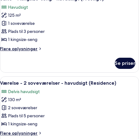
alle
(Premium)
kingsize-
Havudsigt
seng
billeder
-
125 m²
af
ved
Suite
1 soveværelse
havet
-
(Premium)
Plads til 3 personer
1
1 kingsize-seng
kingsize-
Flere
Flere oplysninger
seng
oplysninger
-
om
Se priser
Suite
havudsigt
-
(Prestige)
1
Indlæs
Et moderne hotelværelse med en stor s
9
kingsize-
Værelse - 2 soveværelser - havudsigt (Residence)
alle
seng
Delvis havudsigt
-
billeder
havudsigt
130 m²
af
(Prestige)
Værelse
2 soveværelser
-
Plads til 5 personer
2
1 kingsize-seng
soveværelser
Flere
Flere oplysninger
-
oplysninger