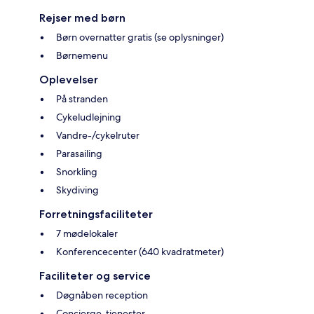
Rejser med børn
Børn overnatter gratis (se oplysninger)
Børnemenu
Oplevelser
På stranden
Cykeludlejning
Vandre-/cykelruter
Parasailing
Snorkling
Skydiving
Forretningsfaciliteter
7 mødelokaler
Konferencecenter (640 kvadratmeter)
Faciliteter og service
Døgnåben reception
Concierge-tjenester