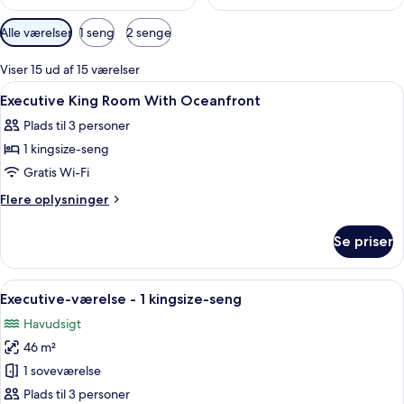
Tilgængelige
Alle værelser
1 seng
2 senge
filtre
for
Viser 15 ud af 15 værelser
værelser
Indlæs
Pengeskab på værelset, skrivebord, a
6
Executive King Room With Oceanfront
alle
Plads til 3 personer
billeder
1 kingsize-seng
af
Executive
Gratis Wi-Fi
King
Flere
Flere oplysninger
Room
oplysninger
om
With
Se priser
Executive
Oceanfront
King
Room
Indlæs
Et moderne hotelværelse med en stor s
8
With
Executive-værelse - 1 kingsize-seng
alle
Oceanfront
Havudsigt
billeder
46 m²
af
Executive-
1 soveværelse
værelse
Plads til 3 personer