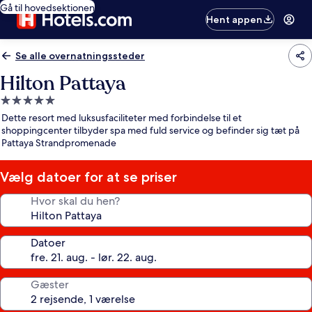
Gå til hovedsektionen
Hent appen
Se alle overnatningssteder
Hilton Pattaya
5.0-
stjernet
Dette resort med luksusfaciliteter med forbindelse til et
overnatningssted
shoppingcenter tilbyder spa med fuld service og befinder sig tæt på
Pattaya Strandpromenade
Vælg datoer for at se priser
Hvor skal du hen?
Datoer
Gæster