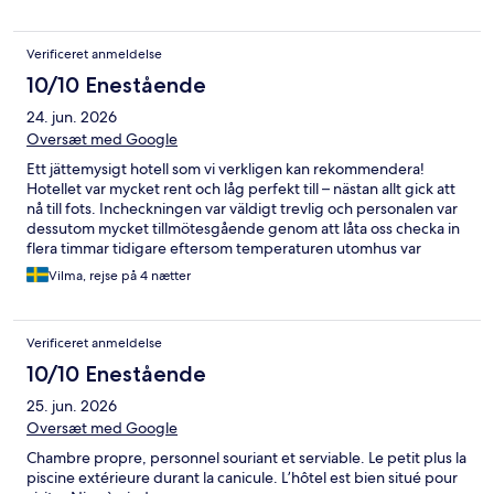
Verificeret anmeldelse
10/10 Enestående
24. jun. 2026
Oversæt med Google
Ett jättemysigt hotell som vi verkligen kan rekommendera!
Hotellet var mycket rent och låg perfekt till – nästan allt gick att
nå till fots. Incheckningen var väldigt trevlig och personalen var
dessutom mycket tillmötesgående genom att låta oss checka in
flera timmar tidigare eftersom temperaturen utomhus var
extremt hög. Vi är mycket nöjda med vår vistelse!
Vilma, rejse på 4 nætter
Verificeret anmeldelse
10/10 Enestående
25. jun. 2026
Oversæt med Google
Chambre propre, personnel souriant et serviable. Le petit plus la
piscine extérieure durant la canicule. L’hôtel est bien situé pour