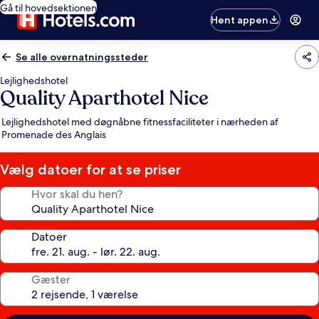
Gå til hovedsektionen
Hent appen
Se alle overnatningssteder
Lejlighedshotel
Quality Aparthotel Nice
Lejlighedshotel med døgnåbne fitnessfaciliteter i nærheden af
Promenade des Anglais
Vælg datoer for at se priser
Hvor skal du hen?
Datoer
Gæster