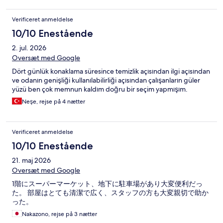
Verificeret anmeldelse
10/10 Enestående
2. jul. 2026
Oversæt med Google
Dört günlük konaklama süresince temizlik açısından ilgi açısından
ve odanın genişliği kullanılabilirliği açısından çalışanların güler
yüzü ben çok memnun kaldım doğru bir seçim yapmışım.
Neşe, rejse på 4 nætter
Verificeret anmeldelse
10/10 Enestående
21. maj 2026
Oversæt med Google
1階にスーパーマーケット、地下に駐車場があり大変便利だっ
た。 部屋はとても清潔で広く、スタッフの方も大変親切で助か
った。
Nakazono, rejse på 3 nætter