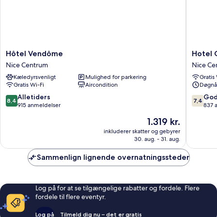
Hôtel
Hotel
Hôtel Vendôme
Hotel
Vendôme
Ostend
Nice Centrum
Nice Ce
Nice
Nice
Kæledyrsvenligt
Mulighed for parkering
Gratis
Centrum
Centru
Gratis Wi-Fi
Aircondition
Døgnå
8.4
7.4
Alletiders
God
8,4
7,4
ud
ud
915 anmeldelser
837 
af
af
Prisen
1.319 kr.
10,
10,
er
Alletiders,
Godt,
inkluderer skatter og gebyrer
1.319 kr.
30. aug. - 31. aug.
915
837
anmeldelser
anmelde
Sammenlign lignende overnatningssteder
Log på for at se tilgængelige rabatter og fordele. Flere
fordele til flere eventyr.
Log på
Tilmeld dig nu – det er gratis