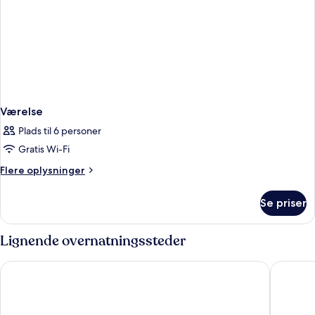
Værelse
Plads til 6 personer
Gratis Wi-Fi
Flere
Flere oplysninger
oplysninger
om
Se priser
Værelse
Lignende overnatningssteder
Hôtel Vendôme
Hotel O