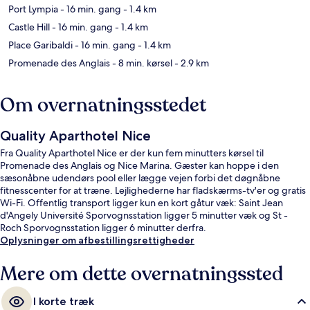
Port Lympia
- 16 min. gang
- 1.4 km
Castle Hill
- 16 min. gang
- 1.4 km
Place Garibaldi
- 16 min. gang
- 1.4 km
Promenade des Anglais
- 8 min. kørsel
- 2.9 km
Om overnatningsstedet
Quality Aparthotel Nice
Fra Quality Aparthotel Nice er der kun fem minutters kørsel til
Promenade des Anglais og Nice Marina. Gæster kan hoppe i den
sæsonåbne udendørs pool eller lægge vejen forbi det døgnåbne
fitnesscenter for at træne. Lejlighederne har fladskærms-tv'er og gratis
Wi-Fi. Offentlig transport ligger kun en kort gåtur væk: Saint Jean
d'Angely Université Sporvognsstation ligger 5 minutter væk og St -
Roch Sporvognsstation ligger 6 minutter derfra.
Oplysninger om afbestillingsrettigheder
Mere om dette overnatningssted
I korte træk