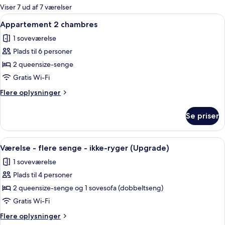
for
Viser 7 ud af 7 værelser
værelser
Indlæs
Et hotelværelse med en stor seng, en 
4
Appartement 2 chambres
alle
1 soveværelse
billeder
Plads til 6 personer
af
Appartement
2 queensize-senge
2
Gratis Wi-Fi
chambres
Flere
Flere oplysninger
oplysninger
om
Se priser
Appartement
2
chambres
Indlæs
Et hotelværelse med seng, sengebord
5
Værelse - flere senge - ikke-ryger (Upgrade)
alle
1 soveværelse
billeder
Plads til 4 personer
af
Værelse
2 queensize-senge og 1 sovesofa (dobbeltseng)
-
Gratis Wi-Fi
flere
Flere
Flere oplysninger
senge
oplysninger