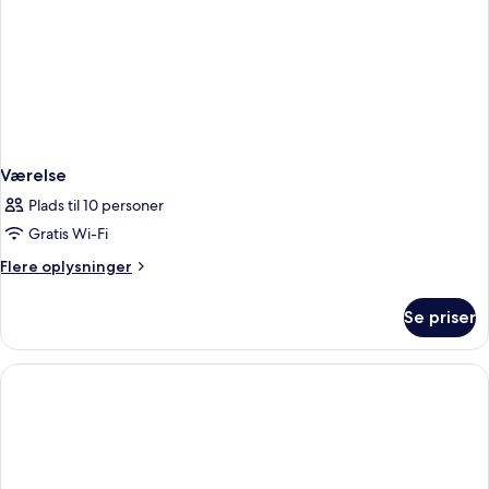
Værelse
Plads til 10 personer
Gratis Wi-Fi
Flere
Flere oplysninger
oplysninger
om
Se priser
Værelse