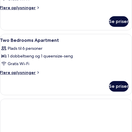
personnes
Flere
Flere oplysninger
oplysninger
om
Se priser
Suite
2
personnes
Indlæs
Skrivebord, gratis baby-/barnesenge, 
6
Two Bedrooms Apartment
alle
Plads til 6 personer
billeder
1 dobbeltseng og 1 queensize-seng
af
Two
Gratis Wi-Fi
Bedrooms
Flere
Flere oplysninger
Apartment
oplysninger
om
Se priser
Two
Bedrooms
Apartment