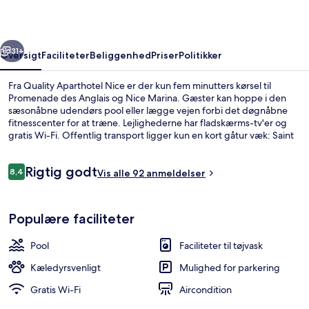
rige
Næste
31+
Oversigt
Faciliteter
Beliggenhed
Priser
Politikker
Fra Quality Aparthotel Nice er der kun fem minutters kørsel til
Promenade des Anglais og Nice Marina. Gæster kan hoppe i den
sæsonåbne udendørs pool eller lægge vejen forbi det døgnåbne
fitnesscenter for at træne. Lejlighederne har fladskærms-tv'er og
gratis Wi-Fi. Offentlig transport ligger kun en kort gåtur væk: Saint
Jean d'Angely Université Sporvognsstation ligger 5 minutter væk og
St - Roch Sporvognsstation ligger 6 minutter derfra.
Anmeldelser
Rigtig godt
8,4
Vis alle 92 anmeldelser
8,4 ud af 10.
Facilitet på overnatningsstedet
Populære faciliteter
Pool
Faciliteter til tøjvask
Kæledyrsvenligt
Mulighed for parkering
Gratis Wi-Fi
Aircondition