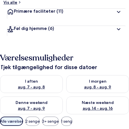
Vis alle
Primære faciliteter
(11)
Føl dig hjemme
(6)
Værelsesmuligheder
Tjek tilgængelighed for disse datoer
Tjek tilgængelighed for i aften aug. 7 - aug. 8
Tjek tilgængelighed for i morg
I aften
I morgen
aug. 7 - aug. 8
aug. 8 - aug. 9
Tjek tilgængelighed for denne weekend aug. 7 - aug. 9
Tjek tilgængelighed for næste
Denne weekend
Næste weekend
aug. 7 - aug. 9
aug. 14 - aug. 16
Tilgængelige
Alle værelser
2 senge
3+ senge
1 seng
filtre