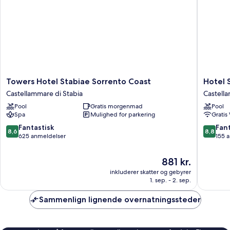
-
byudsigt
Towers
Hotel
Towers Hotel Stabiae Sorrento Coast
Hotel 
Hotel
Stabia
Castellammare di Stabia
Castella
Stabiae
Castell
Pool
Gratis morgenmad
Pool
Sorrento
di
Spa
Mulighed for parkering
Gratis
Coast
Stabia
Castellammare
8.6
8.8
Fantastisk
Fant
8,6
8,8
di
ud
ud
625 anmeldelser
155 
Stabia
af
af
10,
10,
Prisen
881 kr.
Fantastisk,
Fantasti
er
inkluderer skatter og gebyrer
625
155
881 kr.
1. sep. - 2. sep.
anmeldelser
anmelde
Sammenlign lignende overnatningssteder