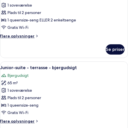
Superior-
1 soveværelse
værelse
Plads til 2 personer
-
1 queensize-seng ELLER 2 enkeltsenge
terrasse
Gratis Wi-Fi
-
Flere
Flere oplysninger
bjergudsigt
oplysninger
om
Se priser
Superior-
værelse
-
Indlæs
Et soveværelse med himmelseng, et natb
7
terrasse
Junior-suite - terrasse - bjergudsigt
alle
-
Bjergudsigt
bjergudsigt
billeder
65 m²
af
Junior-
1 soveværelse
suite
Plads til 2 personer
-
1 queensize-seng
terrasse
Gratis Wi-Fi
-
Flere
Flere oplysninger
bjergudsigt
oplysninger