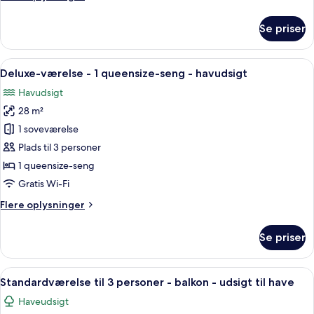
til
oplysninger
have
om
Se priser
Familieværelse
-
balkon
Indlæs
Et soveværelse med himmelseng, et lill
7
-
Deluxe-værelse - 1 queensize-seng - havudsigt
alle
udsigt
Havudsigt
til
billeder
have
28 m²
af
Deluxe-
1 soveværelse
værelse
Plads til 3 personer
-
1 queensize-seng
1
Gratis Wi-Fi
queensize-
Flere
Flere oplysninger
seng
oplysninger
-
om
Se priser
havudsigt
Deluxe-
værelse
-
Indlæs
Et hotelværelse med to enkeltsenge, e
6
1
Standardværelse til 3 personer - balkon - udsigt til have
alle
queensize-
Haveudsigt
seng
billeder