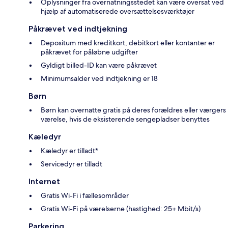
Oplysninger fra overnatningsstedet kan være oversat ved
hjælp af automatiserede oversættelsesværktøjer
Påkrævet ved indtjekning
Depositum med kreditkort, debitkort eller kontanter er
påkrævet for påløbne udgifter
Gyldigt billed-ID kan være påkrævet
Minimumsalder ved indtjekning er 18
Børn
Børn kan overnatte gratis på deres forældres eller værgers
værelse, hvis de eksisterende sengepladser benyttes
Kæledyr
Kæledyr er tilladt*
Servicedyr er tilladt
Internet
Gratis Wi-Fi i fællesområder
Gratis Wi-Fi på værelserne (hastighed: 25+ Mbit/s)
Parkering