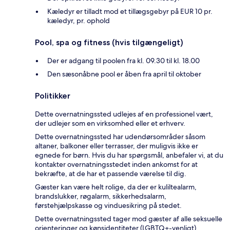
Kæledyr er tilladt mod et tillægsgebyr på EUR 10 pr.
kæledyr, pr. ophold
Pool, spa og fitness (hvis tilgængeligt)
Der er adgang til poolen fra kl. 09.30 til kl. 18.00
Den sæsonåbne pool er åben fra april til oktober
Politikker
Dette overnatningssted udlejes af en professionel vært,
der udlejer som en virksomhed eller et erhverv.
Dette overnatningssted har udendørsområder såsom
altaner, balkoner eller terrasser, der muligvis ikke er
egnede for børn. Hvis du har spørgsmål, anbefaler vi, at du
kontakter overnatningsstedet inden ankomst for at
bekræfte, at de har et passende værelse til dig.
Gæster kan være helt rolige, da der er kuliltealarm,
brandslukker, røgalarm, sikkerhedsalarm,
førstehjælpskasse og vinduesikring på stedet.
Dette overnatningssted tager mod gæster af alle seksuelle
orienteringer og kønsidentiteter (LGBTQ+-venligt).