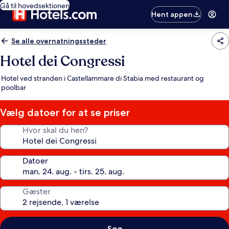
Gå til hovedsektionen
Hent appen
Se alle overnatningssteder
Hotel dei Congressi
Hotel ved stranden i Castellammare di Stabia med restaurant og
poolbar
Vælg datoer for at se priser
Hvor skal du hen?
Datoer
Gæster
Søg