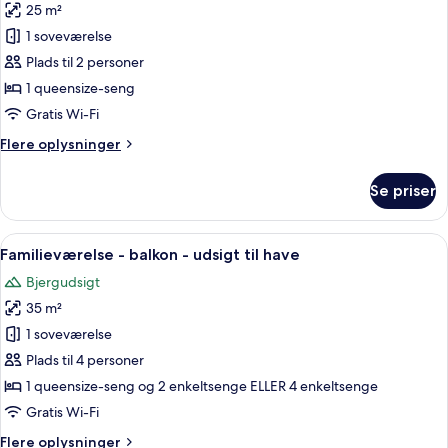
-
25 m²
af
balkon
Comfort-
1 soveværelse
værelse
Plads til 2 personer
-
1 queensize-seng
balkon
Gratis Wi-Fi
-
Flere
Flere oplysninger
havudsigt
oplysninger
om
Se priser
Comfort-
værelse
-
Indlæs
Et hotelværelse med to senge, et skriv
6
balkon
Familieværelse - balkon - udsigt til have
alle
-
Bjergudsigt
havudsigt
billeder
35 m²
af
Familieværelse
1 soveværelse
-
Plads til 4 personer
balkon
1 queensize-seng og 2 enkeltsenge ELLER 4 enkeltsenge
-
Gratis Wi-Fi
udsigt
Flere
Flere oplysninger