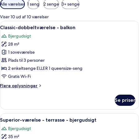
Tilgængelige
Alle værelser
1 seng
2 senge
3+ senge
filtre
for
Viser 10 ud af 10 værelser
værelser
Indlæs
Et soveværelse med seng, et natbord, 
8
Classic-dobbeltværelse - balkon
alle
Bjergudsigt
billeder
28 m²
af
Classic-
1 soveværelse
dobbeltværelse
Plads til 3 personer
-
2 enkeltsenge ELLER 1 queensize-seng
balkon
Gratis Wi-Fi
Flere
Flere oplysninger
oplysninger
om
Se priser
Classic-
dobbeltværelse
-
Indlæs
Et hotelværelse med seng, fjernsyn, s
6
balkon
Superior-værelse - terrasse - bjergudsigt
alle
Bjergudsigt
billeder
35 m²
af