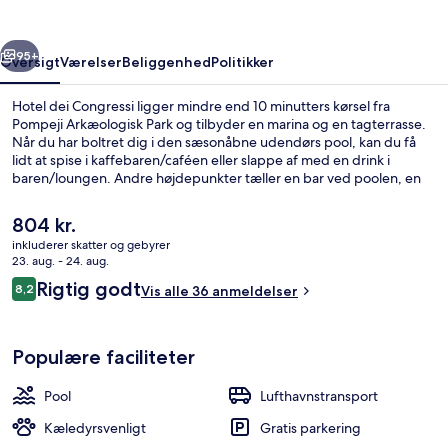
rige
Næste
95+
Oversigt
Værelser
Beliggenhed
Politikker
Hotel dei Congressi ligger mindre end 10 minutters kørsel fra
Pompeji Arkæologisk Park og tilbyder en marina og en tagterrasse.
Når du har boltret dig i den sæsonåbne udendørs pool, kan du få
lidt at spise i kaffebaren/caféen eller slappe af med en drink i
baren/loungen. Andre højdepunkter tæller en bar ved poolen, en
snackbar/deli og en have. Offentlig transport er tæt på:
Castellammare di Stabia Station ligger kun 14 minutter derfra til
Den
804 kr.
fods.
nuværende
inkluderer skatter og gebyrer
pris
23. aug. - 24. aug.
Tagterrasse
er
Anmeldelser
Rigtig godt
8,2
Vis alle 36 anmeldelser
804 kr.
8,2 ud af 10.
Populære faciliteter
Pool
Lufthavnstransport
Kæledyrsvenligt
Gratis parkering