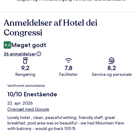
Anmeldelser af Hotel dei
Anmeldelser
Congressi
Meget godt
8,2
36 anmeldelser
9,2
7,8
8,2
Rengøring
Faciliteter
Service og personale
Anmeldelser
Verificeret anmeldelse
10/10 Enestående
22. apr. 2026
Oversæt med Google
Lovely hotel , clean, peaceful setting, friendly staff, great
breakfast, pool area was so beautiful - we had Mountain View
with balcony - would go back 100 %