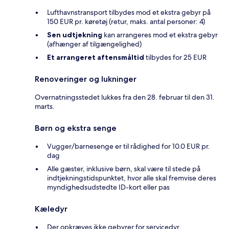
Lufthavnstransport tilbydes mod et ekstra gebyr på
150 EUR pr. køretøj (retur, maks. antal personer: 4)
Sen udtjekning
kan arrangeres mod et ekstra gebyr
(afhænger af tilgængelighed)
Et arrangeret aftensmåltid
tilbydes for 25 EUR
Renoveringer og lukninger
Overnatningsstedet lukkes fra den 28. februar til den 31.
marts.
Børn og ekstra senge
Vugger/barnesenge er til rådighed for 10.0 EUR pr.
dag
Alle gæster, inklusive børn, skal være til stede på
indtjekningstidspunktet, hvor alle skal fremvise deres
myndighedsudstedte ID-kort eller pas
Kæledyr
Der opkræves ikke gebyrer for servicedyr