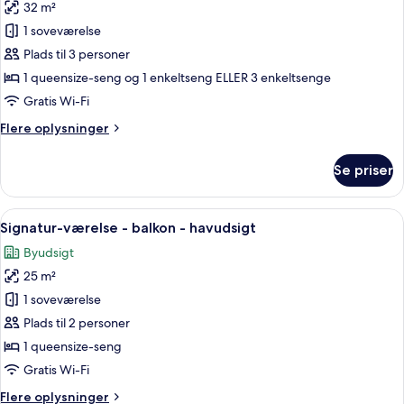
-
32 m²
af
havudsigt
Standardværelse
1 soveværelse
til
Plads til 3 personer
3
1 queensize-seng og 1 enkeltseng ELLER 3 enkeltsenge
personer
Gratis Wi-Fi
-
Flere
Flere oplysninger
balkon
oplysninger
-
om
Se priser
udsigt
Standardværelse
til
til
3
Indlæs
En smal gang fører til et soveværelse 
have
9
personer
Signatur-værelse - balkon - havudsigt
alle
-
Byudsigt
balkon
billeder
-
25 m²
af
udsigt
Signatur-
1 soveværelse
til
værelse
have
Plads til 2 personer
-
1 queensize-seng
balkon
Gratis Wi-Fi
-
Flere
Flere oplysninger