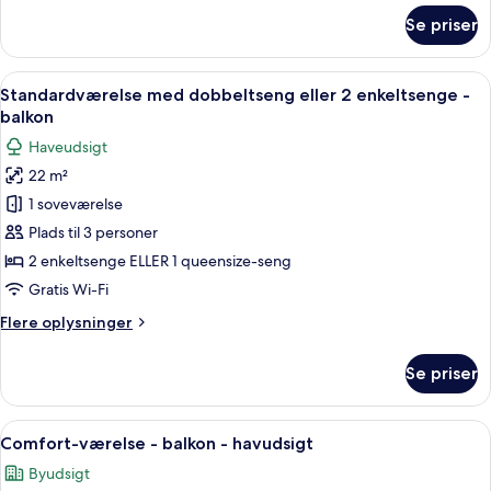
om
Se priser
Junior-
suite
-
Indlæs
Et hotelværelse med en seng, et natb
8
terrasse
Standardværelse med dobbeltseng eller 2 enkeltsenge -
alle
-
balkon
bjergudsigt
billeder
Haveudsigt
af
22 m²
Standardværelse
1 soveværelse
med
dobbeltseng
Plads til 3 personer
eller
2 enkeltsenge ELLER 1 queensize-seng
2
Gratis Wi-Fi
enkeltsenge
Flere
Flere oplysninger
-
oplysninger
balkon
om
Se priser
Standardværelse
med
dobbeltseng
Indlæs
En pænt redt seng med et stribet sen
6
eller
Comfort-værelse - balkon - havudsigt
alle
2
Byudsigt
enkeltsenge
billeder