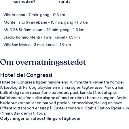
nærheden?
rundt
Villa Arianna
- 7 min. gang
- 0.6 km
Monte Faito Svævebane
- 15 min. gang
- 1.3 km
MuDiSS Stiftsmuseum
- 15 min. gang
- 1.3 km
Stadio Romeo Menti
- 1 min. kørsel
- 1.5 km
Villa San Marco
- 3 min. kørsel
- 1.9 km
Om overnatningsstedet
Hotel dei Congressi
Hotel dei Congressi ligger mindre end 10 minutters kørsel fra Pompeji
Arkæologisk Park og tilbyder en marina og en tagterrasse. Når du har
boltret dig i den sæsonåbne udendørs pool, kan du få lidt at spise i
kaffebaren/caféen eller slappe af med en drink i baren/loungen. Andre
højdepunkter tæller en bar ved poolen, en snackbar/deli og en have.
Offentlig transport er tæt på: Castellammare di Stabia Station ligger kun
14 minutter derfra til fods.
Oplysninger om afbestillingsrettigheder