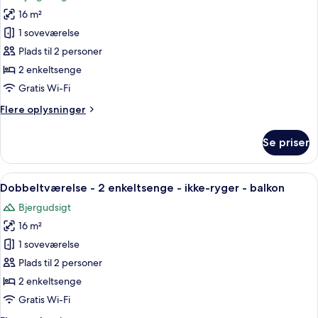
billeder
16 m²
af
Dobbeltværelse
1 soveværelse
-
Plads til 2 personer
2
2 enkeltsenge
enkeltsenge
Gratis Wi-Fi
-
Flere
Flere oplysninger
ikke-
oplysninger
ryger
om
Se priser
Dobbeltværelse
-
2
Indlæs
Et hotelværelse med to senge, et skriv
10
enkeltsenge
Dobbeltværelse - 2 enkeltsenge - ikke-ryger - balkon
alle
-
Bjergudsigt
ikke-
billeder
ryger
16 m²
af
Dobbeltværelse
1 soveværelse
-
Plads til 2 personer
2
2 enkeltsenge
enkeltsenge
Gratis Wi-Fi
-