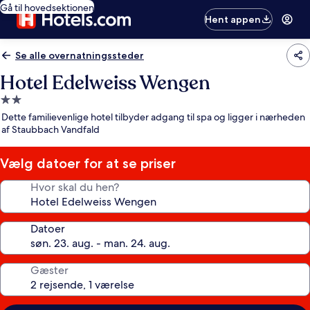
Gå til hovedsektionen
Hent appen
Se alle overnatningssteder
Hotel Edelweiss Wengen
2.0-
stjernet
Dette familievenlige hotel tilbyder adgang til spa og ligger i nærheden
overnatningssted
af Staubbach Vandfald
Vælg datoer for at se priser
Hvor skal du hen?
Datoer
Gæster