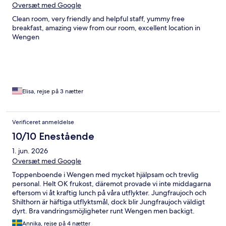
Oversæt med Google
Clean room, very friendly and helpful staff, yummy free
breakfast, amazing view from our room, excellent location in
Wengen
Elisa, rejse på 3 nætter
Verificeret anmeldelse
10/10 Enestående
1. jun. 2026
Oversæt med Google
Toppenboende i Wengen med mycket hjälpsam och trevlig
personal. Helt OK frukost, däremot provade vi inte middagarna
eftersom vi åt kraftig lunch på våra utflykter. Jungfraujoch och
Shilthorn är häftiga utflyktsmål, dock blir Jungfraujoch väldigt
dyrt. Bra vandringsmöjligheter runt Wengen men backigt.
Annika, rejse på 4 nætter