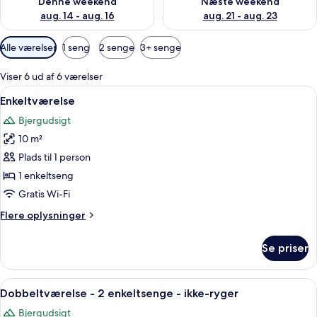
Denne weekend
Næste weekend
aug. 14 - aug. 16
aug. 21 - aug. 23
Tilgængelige
Alle værelser
1 seng
2 senge
3+ senge
filtre
for
Viser 6 ud af 6 værelser
værelser
Indlæs
Et rum med træpaneler, seng, skrivebo
4
Enkeltværelse
alle
Bjergudsigt
billeder
10 m²
af
Enkeltværelse
Plads til 1 person
1 enkeltseng
Gratis Wi-Fi
Flere
Flere oplysninger
oplysninger
om
Se priser
Enkeltværelse
Indlæs
Et værelse med træpaneler, to enkelt
4
Dobbeltværelse - 2 enkeltsenge - ikke-ryger
alle
Bjergudsigt