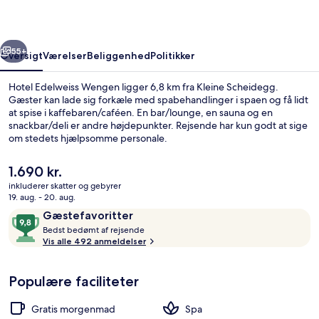
rige
Næste
55+
Oversigt
Værelser
Beliggenhed
Politikker
Hotel Edelweiss Wengen ligger 6,8 km fra Kleine Scheidegg.
Gæster kan lade sig forkæle med spabehandlinger i spaen og få lidt
at spise i kaffebaren/caféen. En bar/lounge, en sauna og en
snackbar/deli er andre højdepunkter. Rejsende har kun godt at sige
om stedets hjælpsomme personale.
Den
1.690 kr.
nuværende
inkluderer skatter og gebyrer
pris
19. aug. - 20. aug.
Bjergudsigt
er
Anmeldelser
9,8
Gæstefavoritter
1.690 kr.
B
ud
Bedst bedømt af rejsende
e
Vis alle 492 anmeldelser
af
d
10,
s
Gæstefavoritter
Populære faciliteter
t
b
Gratis morgenmad
Spa
e