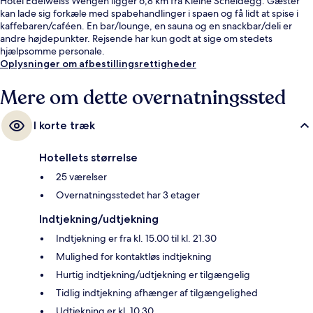
Hotel Edelweiss Wengen ligger 6,8 km fra Kleine Scheidegg. Gæster
kan lade sig forkæle med spabehandlinger i spaen og få lidt at spise i
kaffebaren/caféen. En bar/lounge, en sauna og en snackbar/deli er
andre højdepunkter. Rejsende har kun godt at sige om stedets
hjælpsomme personale.
Oplysninger om afbestillingsrettigheder
Mere om dette overnatningssted
I korte træk
Hotellets størrelse
25 værelser
Overnatningsstedet har 3 etager
Indtjekning/udtjekning
Indtjekning er fra kl. 15.00 til kl. 21.30
Mulighed for kontaktløs indtjekning
Hurtig indtjekning/udtjekning er tilgængelig
Tidlig indtjekning afhænger af tilgængelighed
Udtjekning er kl. 10.30