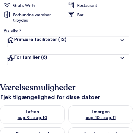
d
Gratis Wi-Fi
Restaurant
ø
Forbundne værelser
Bar
m
tilbydes
t
Vis alle
a
f
Primære faciliteter
(12)
r
e
For familier
(6)
j
s
e
n
d
Værelsesmuligheder
e
Tjek tilgængelighed for disse datoer
Tjek tilgængelighed for i aften aug. 9 - aug. 10
Tjek tilgængelighed for i morg
I aften
I morgen
aug. 9 - aug. 10
aug. 10 - aug. 11
Tjek tilgængelighed for denne weekend aug. 14 - aug. 16
Tjek tilgængelighed for næste