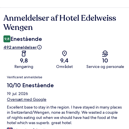
Anmeldelser af Hotel Edelweiss
Anmeldelser
Wengen
Enestående
9,8
492 anmeldelser
9,8
9,4
10
Rengøring
Området
Service og personale
Anmeldelser
Verificeret anmeldelse
10/10 Enestående
19. jul. 2026
Oversæt med Google
Excellent base to stay in the region. I have stayed in many places
in Switzerland/Wengen, none as friendly. We wasted a couple
of nights eating out when we should have had the food at the
hotel which was superb. great hotel.