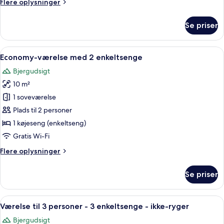
Flere
Flere oplysninger
ikke-
oplysninger
ryger
om
Se priser
-
Dobbeltværelse
-
balkon
2
Indlæs
Et trægulvsrum med køjesenge, et skr
4
enkeltsenge
Economy-værelse med 2 enkeltsenge
alle
-
Bjergudsigt
ikke-
billeder
ryger
10 m²
af
-
Economy-
1 soveværelse
balkon
værelse
Plads til 2 personer
med
1 køjeseng (enkeltseng)
2
Gratis Wi-Fi
enkeltsenge
Flere
Flere oplysninger
oplysninger
om
Se priser
Economy-
værelse
med
Indlæs
Enkel indkvartering med et enkelt værel
4
2
Værelse til 3 personer - 3 enkeltsenge - ikke-ryger
alle
enkeltsenge
Bjergudsigt
billeder