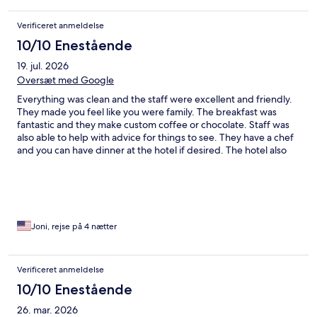
Verificeret anmeldelse
10/10 Enestående
19. jul. 2026
Oversæt med Google
Everything was clean and the staff were excellent and friendly.
They made you feel like you were family. The breakfast was
fantastic and they make custom coffee or chocolate. Staff was
also able to help with advice for things to see. They have a chef
and you can have dinner at the hotel if desired. The hotel also
does your laundry for a small fee. Very useful if you are traveling
light. We loved our stay!
Joni, rejse på 4 nætter
Verificeret anmeldelse
10/10 Enestående
26. mar. 2026