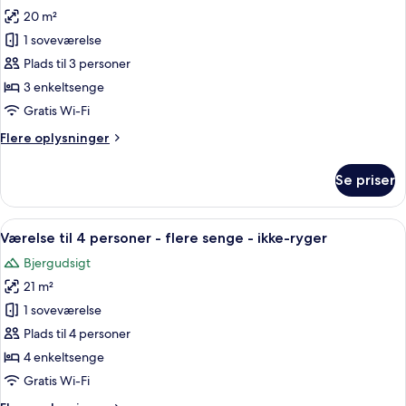
20 m²
af
Værelse
1 soveværelse
til
Plads til 3 personer
3
3 enkeltsenge
personer
Gratis Wi-Fi
-
Flere
Flere oplysninger
3
oplysninger
enkeltsenge
om
Se priser
-
Værelse
til
ikke-
3
Indlæs
Et værelse med to senge, et skrivebord,
ryger
6
personer
Værelse til 4 personer - flere senge - ikke-ryger
alle
-
Bjergudsigt
3
billeder
enkeltsenge
21 m²
af
-
Værelse
1 soveværelse
ikke-
til
ryger
Plads til 4 personer
4
4 enkeltsenge
personer
Gratis Wi-Fi
-