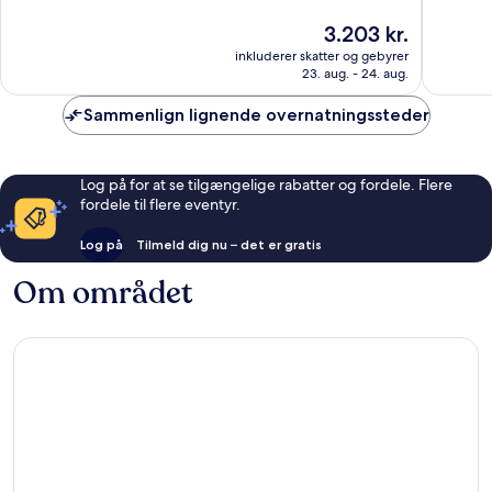
10,
10,
Prisen
3.203 kr.
Enestående,
Eneståe
er
165
453
inkluderer skatter og gebyrer
3.203 kr.
anmeldelser
anmelde
23. aug. - 24. aug.
Sammenlign lignende overnatningssteder
Log på for at se tilgængelige rabatter og fordele. Flere
fordele til flere eventyr.
Log på
Tilmeld dig nu – det er gratis
Om området