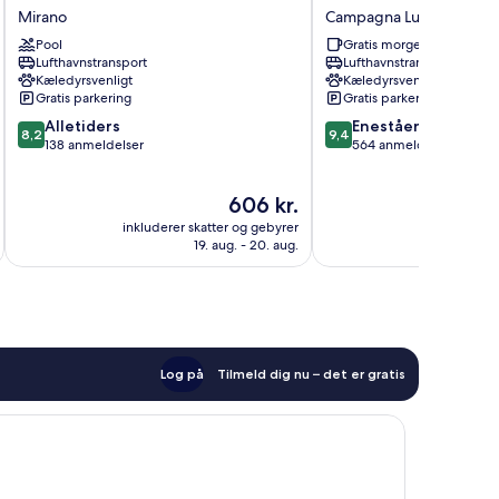
Hotel
Antica
Mirano
Campagna Lupia
Villa
Corte
Pool
Gratis morgenmad
Giustinian
Marchesini
Lufthavnstransport
Lufthavnstransport
Mirano
Campagna
Kæledyrsvenligt
Kæledyrsvenligt
Lupia
Gratis parkering
Gratis parkering
8.2
9.4
Alletiders
Enestående
8,2
9,4
ud
ud
138 anmeldelser
564 anmeldelser
af
af
10,
10,
Prisen
606 kr.
Alletiders,
Enestående,
er
138
564
inkluderer skatter og gebyrer
inkluderer 
606 kr.
anmeldelser
anmeldelser
19. aug. - 20. aug.
Log på
Tilmeld dig nu – det er gratis