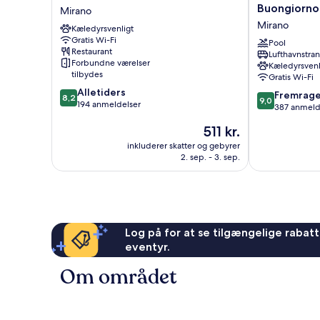
Venezia
Villa
Buongiorno!
Mirano
Mirano
Patriarca
Mirano
Kæledyrsvenligt
-
Gratis Wi-Fi
Buongiorno!
Pool
Restaurant
Lufthavnstra
Hotels
Forbundne værelser
Kæledyrsvenl
Mirano
tilbydes
Gratis Wi-Fi
8.2
Alletiders
9.0
Fremrag
8,2
9,0
ud
194 anmeldelser
ud
387 anmeld
af
af
Prisen
511 kr.
10,
10,
er
Alletiders,
Fremragende
inkluderer skatter og gebyrer
511 kr.
194
2. sep. - 3. sep.
387
anmeldelser
anmeldelser
Log på for at se tilgængelige rabatte
eventyr.
Om området