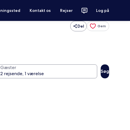
tningssted
Kontakt os
Rejser
Log på
Del
Gem
Gæster
Søg