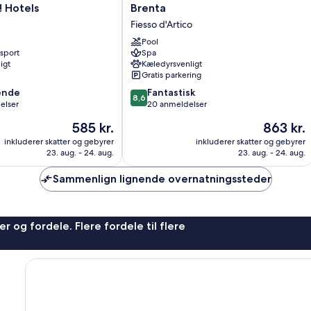
Ristorante
 Hotels
Brenta
Magia
Fiesso d'Artico
del
Brenta
Pool
nsport
Spa
Fiesso
igt
Kæledyrsvenligt
d'Artico
Gratis parkering
8.6
ende
Fantastisk
8,6
ud
elser
20 anmeldelser
af
Prisen
Prisen
585 kr.
863 kr.
10,
er
er
,
Fantastisk,
inkluderer skatter og gebyrer
inkluderer skatter og gebyrer
585 kr.
863 kr.
23. aug. - 24. aug.
23. aug. - 24. aug.
20
anmeldelser
Sammenlign lignende overnatningssteder
r og fordele. Flere fordele til flere