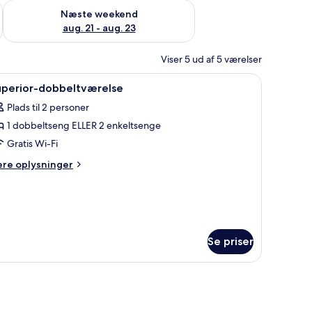
d aug. 14 - aug. 16
Tjek tilgængelighed for næste weekend aug. 21 - aug. 23
Næste weekend
aug. 21 - aug. 23
Viser 5 ud af 5 værelser
ampe, garderobeskab og et fjernsyn.
ndlæs
Et hotelværelse med seng, natbord og badevæ
6
uperior-dobbeltværelse
le
Plads til 2 personer
illeder
1 dobbeltseng ELLER 2 enkeltsenge
f
uperior-
Gratis Wi-Fi
obbeltværelse
ere
ere oplysninger
lysninger
m
perior-
bbeltværelse
Se priser
og en lampe på væggen.