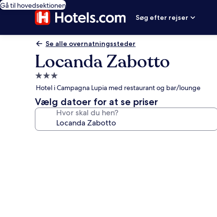
Gå til hovedsektionen
Søg efter rejser
Se alle overnatningssteder
Locanda Zabotto
3.0-
stjernet
Hotel i Campagna Lupia med restaurant og bar/lounge
overnatningssted
Vælg datoer for at se priser
Hvor skal du hen?
Billedgalleri
for
Locanda
Zabotto