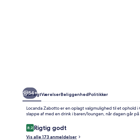
54+
Oversigt
Værelser
Beliggenhed
Politikker
Locanda Zabotto er en oplagt valgmulighed til et ophold i 
slappe af med en drink i baren/loungen, når dagen går på
Anmeldelser
Rigtig godt
8,2
8,2 ud af 10.
Vis alle 173 anmeldelser