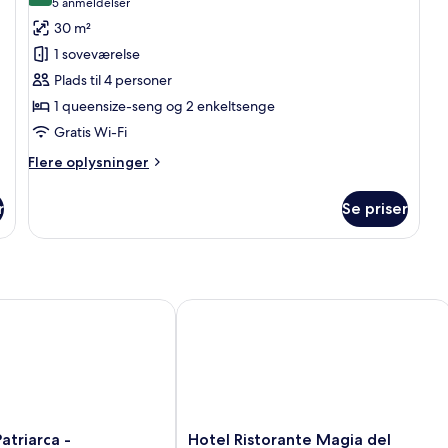
(5
5 anmeldelser
af
anmeldelser)
30 m²
Værelse
1 soveværelse
til
Plads til 4 personer
4
1 queensize-seng og 2 enkeltsenge
personer
Gratis Wi-Fi
Flere
Flere oplysninger
oplysninger
om
r
Se priser
Værelse
til
4
personer
triarca - Buongiorno! Hotels
Hotel Ristorante Magia del Brenta
Hotel
Patriarca -
Hotel Ristorante Magia del