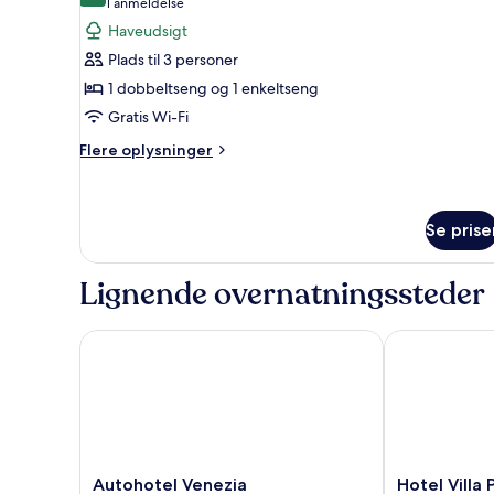
(1
1 anmeldelse
af
anmeldelse)
Haveudsigt
Værelse
Plads til 3 personer
til
1 dobbeltseng og 1 enkeltseng
3
Gratis Wi-Fi
personer
Flere
Flere oplysninger
oplysninger
om
Værelse
til
Se prise
3
personer
Lignende overnatningssteder
Autohotel Venezia
Hotel Villa Pa
Autohotel
Hotel
Autohotel Venezia
Hotel Villa 