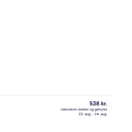
sstedets område
Reception
Den
538 kr.
nuværende
inkluderer skatter og gebyrer
pris
23. aug. - 24. aug.
råde
Sø
er
538 kr.