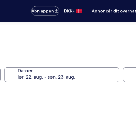
•
Åbn appen
DKK
Annoncér dit overna
Datoer