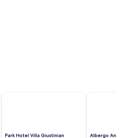
Park Hotel Villa Giustinian
Albergo Antica Corte 
Park
Albergo
Park Hotel Villa Giustinian
Albergo Antica Cort