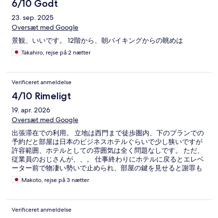
6/10 Godt
23. sep. 2025
Oversæt med Google
景観、いいです。 12階から、朝バイキングからの眺めは
Takahiro, rejse på 2 nætter
Verificeret anmeldelse
4/10 Rimeligt
19. apr. 2026
Oversæt med Google
出張滞在での利用。 立地は西門まで徒歩圏内、下のプランでの
予約だと部屋は日本のビジネスホテルぐらいで少し狭いですが
許容範囲、ホテルとしての雰囲気は全く問題なしです。 ただ、
従業員のおじさんが、、。 仕事終わりにホテルに戻るとエレベ
ーター前で物凄い勢いで止められ、部屋の鍵を見せると謝罪も
なく立ち去っていきました。 不審者を止める従業員さんの行動
Makoto, rejse på 3 nætter
は正解かもしれないですが(当日は仕事後で作業着が少し汚れて
いた為)お客と不審者を勘違いしたのなら、その後、ちゃんと謝
罪をして欲しかったと感じました。 出張者の皆様、作業着での
Verificeret anmeldelse
滞在はオススメしません。