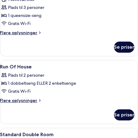
af
Deluxe-
Plads til 3 personer
suite
1 queensize-seng
Gratis Wi-Fi
Flere
Flere oplysninger
oplysninger
om
Se priser
Deluxe-
suite
Indlæs
Et hotelværelse med en stor seng, et s
3
Run Of House
alle
Plads til 2 personer
billeder
1 dobbeltseng ELLER 2 enkeltsenge
af
Run
Gratis Wi-Fi
Of
Flere
Flere oplysninger
House
oplysninger
om
Se priser
Run
Of
House
Indlæs
Et hotelværelse med en pænt redt sen
4
Standard Double Room