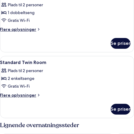
alle
Plads til 2 personer
billeder
1 dobbeltseng
af
Standard
Gratis Wi-Fi
Double
Flere
Flere oplysninger
Room
oplysninger
om
Se priser
Standard
Double
Room
Indlæs
Et hotelværelse med to senge, et skrive
3
Standard Twin Room
alle
Plads til 2 personer
billeder
2 enkeltsenge
af
Standard
Gratis Wi-Fi
Twin
Flere
Flere oplysninger
Room
oplysninger
om
Se priser
Standard
Twin
Room
Lignende overnatningssteder