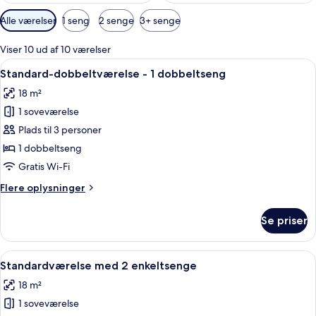
Tilgængelige
Alle værelser
1 seng
2 senge
3+ senge
filtre
for
Viser 10 ud af 10 værelser
værelser
Indlæs
Et hotelværelse med en stor seng, et 
3
Standard-dobbeltværelse - 1 dobbeltseng
alle
18 m²
billeder
1 soveværelse
af
Standard-
Plads til 3 personer
dobbeltværelse
1 dobbeltseng
-
Gratis Wi-Fi
1
Flere
Flere oplysninger
dobbeltseng
oplysninger
om
Se priser
Standard-
dobbeltværelse
-
Indlæs
Et hotelværelse med skrivebord, to se
4
1
Standardværelse med 2 enkeltsenge
alle
dobbeltseng
18 m²
billeder
1 soveværelse
af