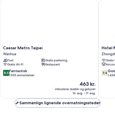
Caesar Metro Taipei
Hotel M
Caesar
Hotel
Caesar Metro Taipei
Hotel 
Metro
Midtow
Wanhua
Zhongz
Taipei
Richard
Pool
Gratis parkering
Gratis
Wanhua
Zhongz
Gratis Wi-Fi
Restaurant
Aircon
8.6
7.4
Fantastisk
God
8,6
7,4
ud
ud
1.935 anmeldelser
1.43
af
af
Prisen
463 kr.
10,
10,
er
Fantastisk,
Godt,
inkluderer skatter og gebyrer
463 kr.
16. aug. - 17. aug.
1.935
1.434
anmeldelser
anmelde
Sammenlign lignende overnatningssteder