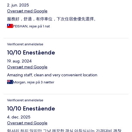
2. jun. 2025
Oversæt med Google
服務好，舒適，有停車位，下次住宿會優先選擇。
PEISHAN, rejse på 1 nat
Verificeret anmeldelse
10/10 Enestående
19. aug. 2024
Oversæt med Google
Amazing staff, clean and very convenient location
Morgan, rejse på 3 nætter
Verificeret anmeldelse
10/10 Enestående
4. dec. 2025
Oversæt med Google
럭셔리 하지 않지만 그냥 깨끗한 객실 아침식사는 가격대비 괜찮