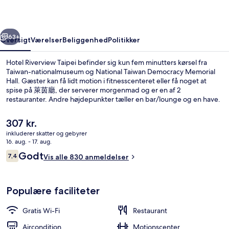
rige
Næste
63+
Oversigt
Værelser
Beliggenhed
Politikker
Hotel Riverview Taipei befinder sig kun fem minutters kørsel fra
Taiwan-nationalmuseum og National Taiwan Democracy Memorial
Hall. Gæster kan få lidt motion i fitnesscenteret eller få noget at
spise på 萊茵廳, der serverer morgenmad og er en af 2
restauranter. Andre højdepunkter tæller en bar/lounge og en have.
Rejsende kan godt lide stedets generelle forhold.
Overnatningsstedet ligger kun en kort gåtur fra offentlig transport:
Den
307 kr.
Ximen Metrostation ligger 10 minutter væk og Longshan Tempel
nuværende
inkluderer skatter og gebyrer
Metrostation ligger 15 minutter derfra.
pris
16. aug. - 17. aug.
2 restauranter; serverer morgenmad
er
Anmeldelser
Godt
7,4
Vis alle 830 anmeldelser
307 kr.
7,4 ud af 10.
Populære faciliteter
Gratis Wi-Fi
Restaurant
Aircondition
Motionscenter