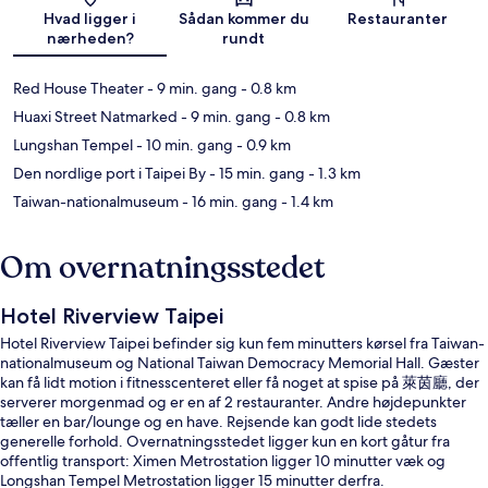
Hvad ligger i
Sådan kommer du
Restauranter
nærheden?
rundt
Red House Theater
- 9 min. gang
- 0.8 km
Huaxi Street Natmarked
- 9 min. gang
- 0.8 km
Lungshan Tempel
- 10 min. gang
- 0.9 km
Den nordlige port i Taipei By
- 15 min. gang
- 1.3 km
Taiwan-nationalmuseum
- 16 min. gang
- 1.4 km
Om overnatningsstedet
Hotel Riverview Taipei
Hotel Riverview Taipei befinder sig kun fem minutters kørsel fra Taiwan-
nationalmuseum og National Taiwan Democracy Memorial Hall. Gæster
kan få lidt motion i fitnesscenteret eller få noget at spise på 萊茵廳, der
serverer morgenmad og er en af 2 restauranter. Andre højdepunkter
tæller en bar/lounge og en have. Rejsende kan godt lide stedets
generelle forhold. Overnatningsstedet ligger kun en kort gåtur fra
offentlig transport: Ximen Metrostation ligger 10 minutter væk og
Longshan Tempel Metrostation ligger 15 minutter derfra.