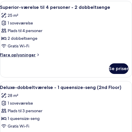
til
Indlæs
Et hotelværelse med to senge, et skriv
4
3
Superior-værelse til 4 personer - 2 dobbeltsenge
alle
personer
25 m²
-
billeder
3
1 soveværelse
af
enkeltsenge
Superior-
Plads til 4 personer
værelse
2 dobbeltsenge
til
Gratis Wi-Fi
4
Flere
Flere oplysninger
personer
oplysninger
-
om
Se priser
Superior-
2
værelse
dobbeltsenge
til
Indlæs
Et hotelværelse med en stor seng, et s
4
4
Deluxe-dobbeltværelse - 1 queensize-seng (2nd Floor)
alle
personer
28 m²
-
billeder
2
1 soveværelse
af
dobbeltsenge
Deluxe-
Plads til 3 personer
dobbeltværelse
1 queensize-seng
-
Gratis Wi-Fi
1