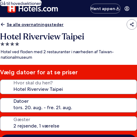
Gå til hovedsektionen
Hent appen
Se alle overnatningssteder
Hotel Riverview Taipei
4.0-
stjernet
Hotel ved floden med 2 restauranter i nærheden af Taiwan-
overnatningssted
nationalmuseum
Vælg datoer for at se priser
Hvor skal du hen?
Datoer
Gæster