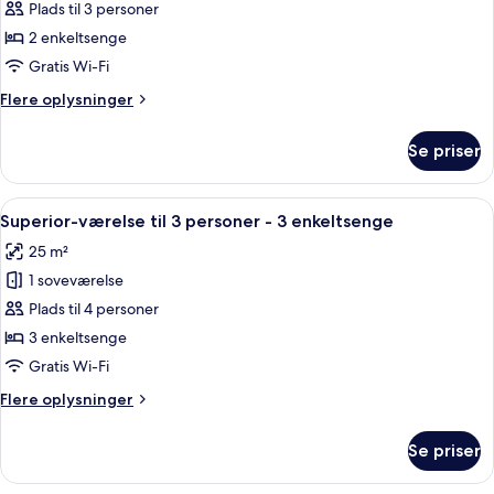
Standardværelse
Plads til 3 personer
med
2 enkeltsenge
2
Gratis Wi-Fi
enkeltsenge
Flere
Flere oplysninger
oplysninger
om
Se priser
Standardværelse
med
2
Indlæs
Et hotelværelse med tre senge, hver 
3
enkeltsenge
Superior-værelse til 3 personer - 3 enkeltsenge
alle
25 m²
billeder
1 soveværelse
af
Superior-
Plads til 4 personer
værelse
3 enkeltsenge
til
Gratis Wi-Fi
3
Flere
Flere oplysninger
personer
oplysninger
-
om
Se priser
Superior-
3
værelse
enkeltsenge