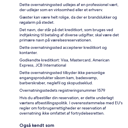
Dette overnatningssted udlejes af en professionel vært,
der udlejer som en virksomhed eller et erhverv.
Gæster kan være helt rolige, da der er brandslukker og
røgalarm på stedet.
Det navn, der står på det kreditkort, som bruges ved
indtjekning til betaling af diverse udgifter, skal være det
primære navn på værelsesreservationen.
Dette overnatningssted accepterer kreditkort og
kontanter.
Godkendte kreditkort: Visa, Mastercard, American
Express, JCB International
Dette overnatningssted tilbyder ikke personlige
engangsprodukter såsom kam, badesvamp,
barberskraber, neglefil og skopudseklud.
Overnatningsstedets registreringsnummer 1579
Hvis du afbestiller din reservation, er dette underlagt
værtens afbestillingspolitik. I overensstemmelse med EU's
regler om forbrugerrettigheder er reservation af
overnatning ikke omfattet af fortrydelsesretten.
Også kendt som