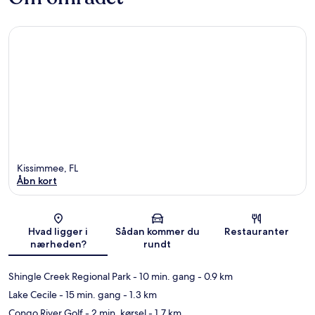
Kissimmee, FL
Åbn kort
Kort
Hvad ligger i
Sådan kommer du
Restauranter
nærheden?
rundt
Shingle Creek Regional Park
- 10 min. gang
- 0.9 km
Lake Cecile
- 15 min. gang
- 1.3 km
Congo River Golf
- 2 min. kørsel
- 1.7 km