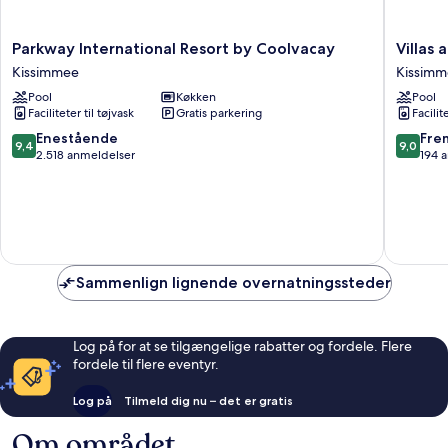
Parkway
Villas
Parkway International Resort by Coolvacay
Villas 
International
at
Kissimmee
Kissim
Resort
Fortune
Pool
Køkken
Pool
by
Place
Faciliteter til tøjvask
Gratis parkering
Facilit
Coolvacay
Kissimm
Kissimmee
9.4
9.0
Enestående
Fre
9,4
9,0
ud
ud
2.518 anmeldelser
194 
af
af
10,
10,
Enestående,
Fremrag
2.518
194
anmeldelser
anmelde
Sammenlign lignende overnatningssteder
Log på for at se tilgængelige rabatter og fordele. Flere
fordele til flere eventyr.
Log på
Tilmeld dig nu – det er gratis
Om området