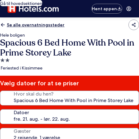
Gå til hovedsektionen
Hent appen
Se alle overnatningssteder
Hele boligen
Spacious 6 Bed Home With Pool in
Prime Storey Lake
2.0-
stjernet
Feriested i Kissimmee
overnatningssted
Vælg datoer for at se priser
Hvor skal du hen?
Datoer
Gæster