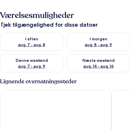
Værelsesmuligheder
Tjek tilgængelighed for disse datoer
Tjek tilgængelighed for i aften aug. 7 - aug. 8
Tjek tilgængelighed for i morg
I aften
I morgen
aug. 7 - aug. 8
aug. 8 - aug. 9
Tjek tilgængelighed for denne weekend aug. 7 - aug. 9
Tjek tilgængelighed for næste
Denne weekend
Næste weekend
aug. 7 - aug. 9
aug. 14 - aug. 16
Lignende overnatningssteder
Parkway International Resort by Coolvacay
Villas at