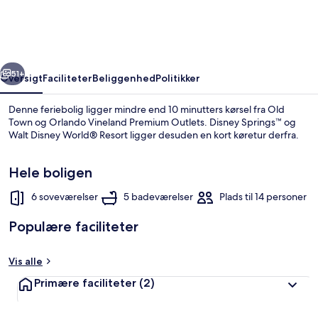
Home
With
Pool
rige
Næste
in
51+
Oversigt
Faciliteter
Beliggenhed
Politikker
Prime
Denne feriebolig ligger mindre end 10 minutters kørsel fra Old
Storey
Town og Orlando Vineland Premium Outlets. Disney Springs™ og
Walt Disney World® Resort ligger desuden en kort køretur derfra.
Lake
Hele boligen
6 soveværelser
5 badeværelser
Plads til 14 personer
Populære faciliteter
Hus | 6 soveværelser
Vis alle
Primære faciliteter
(2)