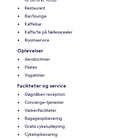
07.00 til kl. 10.00
Restaurant
Bar/lounge
Kaffebar
Kaffe/te på fællesarealer
Roomservice
Oplevelser
Aerobictimer
Pilates
Yogatimer
Faciliteter og service
Døgnåben reception
Concierge-tjenester
Vaskerifaciliteter
Bagageopbevaring
Gratis cykeludlejning
Cykelopbevaring