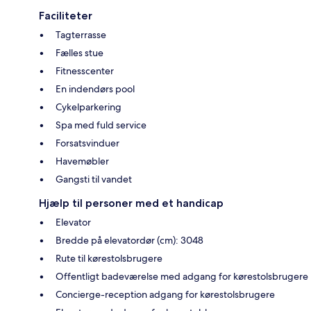
Faciliteter
Tagterrasse
Fælles stue
Fitnesscenter
En indendørs pool
Cykelparkering
Spa med fuld service
Forsatsvinduer
Havemøbler
Gangsti til vandet
Hjælp til personer med et handicap
Elevator
Bredde på elevatordør (cm): 3048
Rute til kørestolsbrugere
Offentligt badeværelse med adgang for kørestolsbrugere
Concierge-reception adgang for kørestolsbrugere