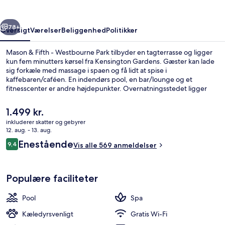
Westbourne
Park
rige
Næste
78+
Oversigt
Værelser
Beliggenhed
Politikker
Mason & Fifth - Westbourne Park tilbyder en tagterrasse og ligger
kun fem minutters kørsel fra Kensington Gardens. Gæster kan lade
sig forkæle med massage i spaen og få lidt at spise i
kaffebaren/caféen. En indendørs pool, en bar/lounge og et
fitnesscenter er andre højdepunkter. Overnatningsstedet ligger
kun en kort gåtur fra offentlig transport: Westbourne Park
Metrostation ligger 4 minutter væk og Royal Oak Metrostation
Den
1.499 kr.
ligger 13 minutter derfra.
nuværende
inkluderer skatter og gebyrer
pris
12. aug. - 13. aug.
Lounge
er
Anmeldelser
Enestående
9,4
Vis alle 569 anmeldelser
1.499 kr.
9,4 ud af 10.
Populære faciliteter
Pool
Spa
Kæledyrsvenligt
Gratis Wi-Fi