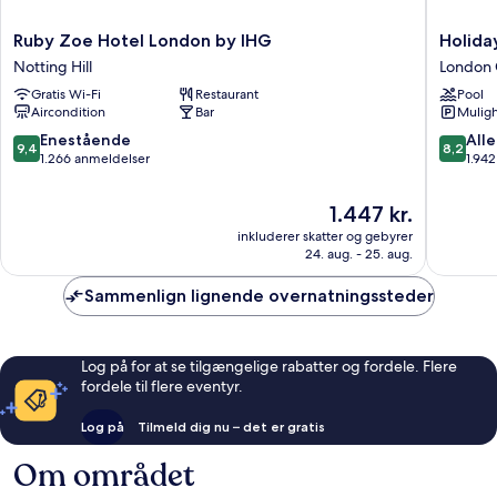
Ruby
Holiday
Ruby Zoe Hotel London by IHG
Holida
Zoe
Inn
Notting Hill
London 
Hotel
London
Gratis Wi-Fi
Restaurant
Pool
London
-
Aircondition
Bar
Muligh
by
Kensing
IHG
High
9.4
8.2
Enestående
Alle
9,4
8,2
Notting
St.
ud
ud
1.266 anmeldelser
1.94
Hill
by
af
af
IHG
10,
10,
Prisen
1.447 kr.
London
Enestående,
Alletider
er
inkluderer skatter og gebyrer
City
1.266
1.942
1.447 kr.
24. aug. - 25. aug.
Centre
anmeldelser
anmelde
Sammenlign lignende overnatningssteder
Log på for at se tilgængelige rabatter og fordele. Flere
fordele til flere eventyr.
Log på
Tilmeld dig nu – det er gratis
Om området