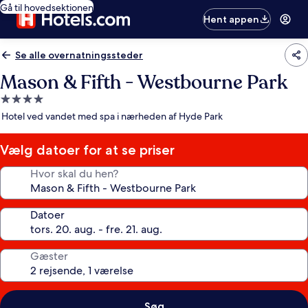
Gå til hovedsektionen
Hent appen
Se alle overnatningssteder
Mason & Fifth - Westbourne Park
4.0-
stjernet
Hotel ved vandet med spa i nærheden af Hyde Park
overnatningssted
Vælg datoer for at se priser
Hvor skal du hen?
Datoer
Gæster
Søg