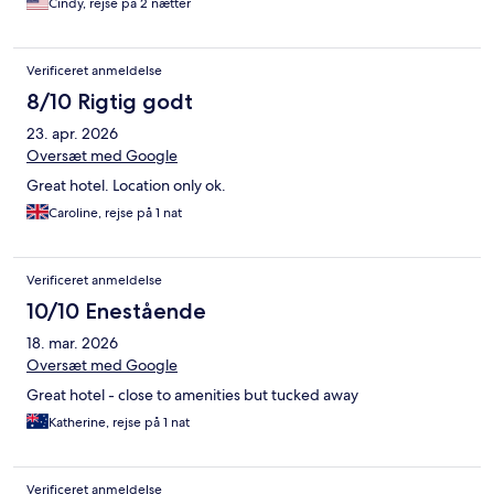
Cindy, rejse på 2 nætter
was clean and comfortable. We used the pool and steam room,
and spent time by the riverside patio or other hidden areas that
provide space to work or have a bite to eat. It felt safe and
Verificeret anmeldelse
welcoming - in an area that is seeing a revival. If you go- spend
time exploring the place and the local areas. Would be fantastic
8/10 Rigtig godt
spot for a working trip.
23. apr. 2026
Oversæt med Google
Great hotel. Location only ok.
Caroline, rejse på 1 nat
Verificeret anmeldelse
10/10 Enestående
18. mar. 2026
Oversæt med Google
Great hotel - close to amenities but tucked away
Katherine, rejse på 1 nat
Verificeret anmeldelse