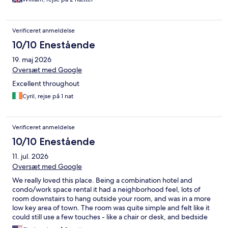
Verificeret anmeldelse
10/10 Enestående
19. maj 2026
Oversæt med Google
Excellent throughout
Cyril, rejse på 1 nat
Verificeret anmeldelse
10/10 Enestående
11. jul. 2026
Oversæt med Google
We really loved this place. Being a combination hotel and
condo/work space rental it had a neighborhood feel, lots of
room downstairs to hang outside your room, and was in a more
low key area of town. The room was quite simple and felt like it
could still use a few touches - like a chair or desk, and bedside
table that were bigger than a place to put a cell phone, but it