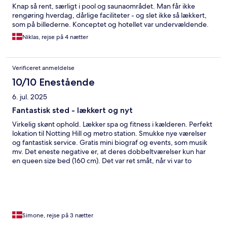
Knap så rent, særligt i pool og saunaområdet. Man får ikke
rengøring hverdag, dårlige faciliteter - og slet ikke så lækkert,
som på billederne. Konceptet og hotellet var undervældende.
Niklas, rejse på 4 nætter
Verificeret anmeldelse
10/10 Enestående
6. jul. 2025
Fantastisk sted - lækkert og nyt
Virkelig skønt ophold. Lækker spa og fitness i kælderen. Perfekt
lokation til Notting Hill og metro station. Smukke nye værelser
og fantastisk service. Gratis mini biograf og events, som musik
mv. Det eneste negative er, at deres dobbeltværelser kun har
en queen size bed (160 cm). Det var ret småt, når vi var to
venner. Der var plads til en større seng, så det var bare
ærgerligt.
Simone, rejse på 3 nætter