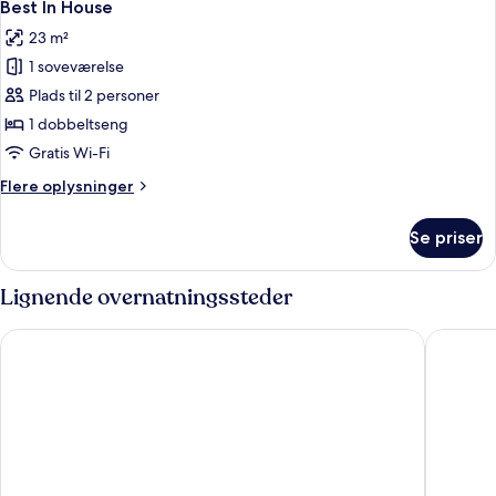
8
Best In House
alle
23 m²
billeder
1 soveværelse
af
Best
Plads til 2 personer
In
1 dobbeltseng
House
Gratis Wi-Fi
Flere
Flere oplysninger
oplysninger
om
Se priser
Best
In
House
Lignende overnatningssteder
Ruby Zoe Hotel London by IHG
Holiday 