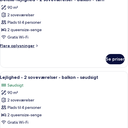
alle
-
90 m²
udsigt
billeder
til
2 soveværelser
af
gårdsplads
Deluxe-
Plads til 4 personer
lejlighed
2 queensize-senge
-
Gratis Wi-Fi
2
Flere
Flere oplysninger
soveværelser
oplysninger
-
om
Se priser
Deluxe-
balkon
lejlighed
-
-
Indlæs
En moderne stue med sofa, spisebord 
tårn
38
2
Lejlighed - 2 soveværelser - balkon - søudsigt
alle
soveværelser
Søudsigt
-
billeder
balkon
90 m²
af
-
Lejlighed
2 soveværelser
tårn
-
Plads til 4 personer
2
2 queensize-senge
soveværelser
Gratis Wi-Fi
-