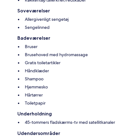
Køkkentøj/tallerkner/redskaber
Soveværelser
Allergivenligt sengetøj
Sengelinned
Badeværelser
Bruser
Brusehoved med hydromassage
Gratis toiletartikler
Håndklæder
Shampoo
Hjemmesko
Hårtørrer
Toiletpapir
Underholdning
45-tommers fladskærms-tv med satellitkanaler
Udendørsområder