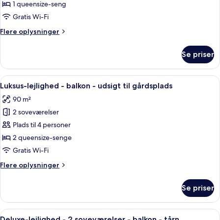
studiolejlighed
1 queensize-seng
-
Gratis Wi-Fi
balkon
Flere
Flere oplysninger
oplysninger
om
Se priser
Basic-
studiolejlighed
-
Indlæs
En moderne stue med sofa, et lille bord
35
balkon
Luksus-lejlighed - balkon - udsigt til gårdsplads
alle
90 m²
billeder
2 soveværelser
af
Luksus-
Plads til 4 personer
lejlighed
2 queensize-senge
-
Gratis Wi-Fi
balkon
Flere
Flere oplysninger
-
oplysninger
udsigt
om
Se priser
Luksus-
til
lejlighed
gårdsplads
-
Indlæs
Et moderne hotelværelse med en stor 
26
balkon
Deluxe-lejlighed - 2 soveværelser - balkon - tårn