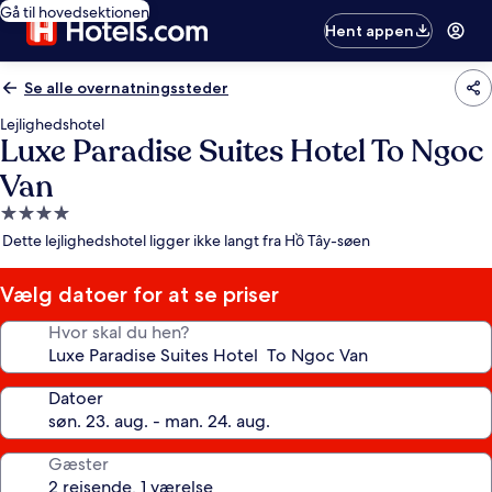
Gå til hovedsektionen
Hent appen
Se alle overnatningssteder
Lejlighedshotel
Luxe Paradise Suites Hotel To Ngoc
Van
4.0-
stjernet
Dette lejlighedshotel ligger ikke langt fra Hồ Tây-søen
overnatningssted
Vælg datoer for at se priser
Hvor skal du hen?
Datoer
Gæster