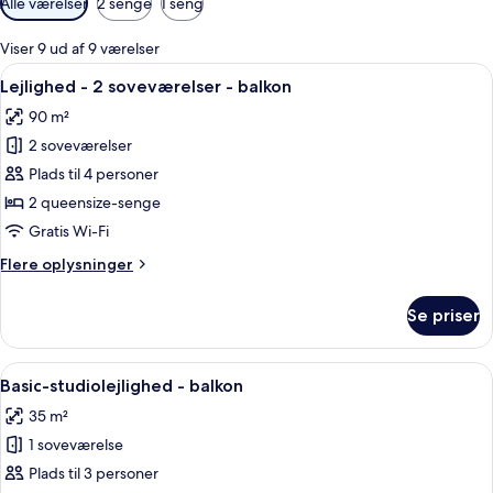
Alle værelser
2 senge
1 seng
filtre
for
Viser 9 ud af 9 værelser
værelser
Indlæs
En moderne stue med sofa, lænestol o
24
Lejlighed - 2 soveværelser - balkon
alle
90 m²
billeder
2 soveværelser
af
Lejlighed
Plads til 4 personer
-
2 queensize-senge
2
Gratis Wi-Fi
soveværelser
Flere
Flere oplysninger
-
oplysninger
balkon
om
Se priser
Lejlighed
-
2
Indlæs
Et moderne soveværelse med sengegav
19
soveværelser
Basic-studiolejlighed - balkon
alle
-
35 m²
balkon
billeder
1 soveværelse
af
Basic-
Plads til 3 personer