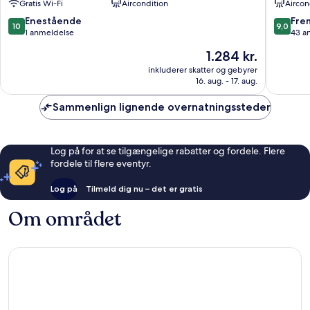
Gratis Wi-Fi
Aircondition
Aircon
Emily
Tây
in
Hồ
10.0
9.0
Enestående
Fre
10
9,0
Town
ud
ud
1 anmeldelse
43 a
Tây
af
af
Prisen
1.284 kr.
Hồ
10,
10,
er
Enestående,
Fremrag
inkluderer skatter og gebyrer
1.284 kr.
16. aug. - 17. aug.
1
43
anmeldelse
anmelde
Sammenlign lignende overnatningssteder
Log på for at se tilgængelige rabatter og fordele. Flere
fordele til flere eventyr.
Log på
Tilmeld dig nu – det er gratis
Om området