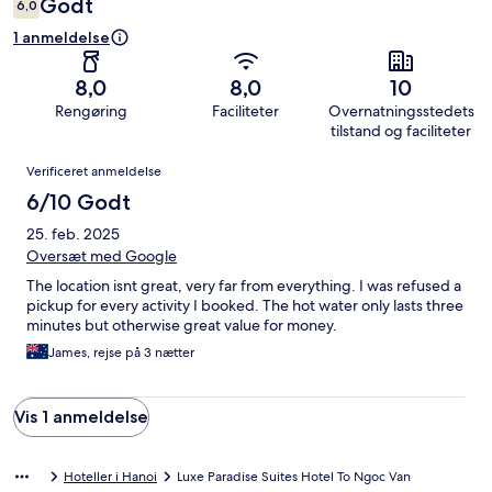
Godt
6,0
1 anmeldelse
8,0
8,0
10
Rengøring
Faciliteter
Overnatningsstedets
tilstand og faciliteter
Anmeldelser
Verificeret anmeldelse
6/10 Godt
25. feb. 2025
Oversæt med Google
The location isnt great, very far from everything. I was refused a
pickup for every activity I booked. The hot water only lasts three
minutes but otherwise great value for money.
James, rejse på 3 nætter
Vis 1 anmeldelse
Hoteller i Hanoi
Luxe Paradise Suites Hotel To Ngoc Van