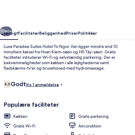
Hotel
To
Ngoc
rige
Næste
Van
80+
Oversigt
Faciliteter
Beliggenhed
Priser
Politikker
Luxe Paradise Suites Hotel To Ngoc Van ligger mindre end 10
minutters kørsel fra Hoan Kiem-søen og Hồ Tây-søen. Gratis
faciliteter inkluderer Wi-Fi og selvstændig parkering. Der er
bekvemmeligheder som køkken i alle lejlighederne samt
fladskærms-tv'er og brusehoved med hydromassage.
Anmeldelser
Godt
6,0
Vis 1 anmeldelse
6,0 ud af 10.
Byudsigt
Populære faciliteter
Køkken
Gratis parkering
Gratis Wi-Fi
Aircondition