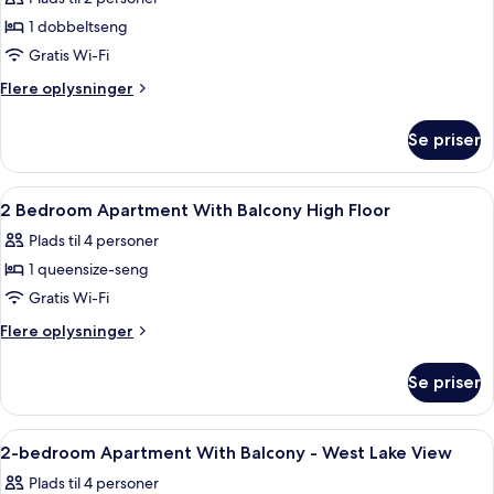
byudsigt
billeder
1 dobbeltseng
af
Studio
Gratis Wi-Fi
With
Flere
Flere oplysninger
Balcony
oplysninger
om
Se priser
Studio
With
Balcony
Indlæs
Allergivenligt sengetøj, lydisolering, 
12
2 Bedroom Apartment With Balcony High Floor
alle
Plads til 4 personer
billeder
1 queensize-seng
af
2
Gratis Wi-Fi
Bedroom
Flere
Flere oplysninger
Apartment
oplysninger
om
With
Se priser
2
Balcony
Bedroom
High
Apartment
Indlæs
Allergivenligt sengetøj, lydisolering, 
16
Floor
With
2-bedroom Apartment With Balcony - West Lake View
alle
Balcony
Plads til 4 personer
High
billeder