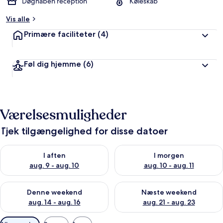
Døgnåben reception
Køleskab
Vis alle
Primære faciliteter
(4)
Føl dig hjemme
(6)
Værelsesmuligheder
Tjek tilgængelighed for disse datoer
Tjek tilgængelighed for i aften aug. 9 - aug. 10
Tjek tilgængelighed for i morg
I aften
I morgen
aug. 9 - aug. 10
aug. 10 - aug. 11
Tjek tilgængelighed for denne weekend aug. 14 - aug. 16
Tjek tilgængelighed for næste
Denne weekend
Næste weekend
aug. 14 - aug. 16
aug. 21 - aug. 23
Tilgængelige