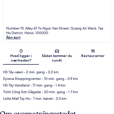
Number 19, Alley 67 To Ngoc Van Street, Quang An Ward, Tay
Ho District, Hanoi, 100000
Åbn kort
Kort
Hvad ligger i
Sådan kommer du
Restauranter
nærheden?
rundt
Hồ Tây-søen
- 2 min. gang
- 0.2 km
Syrena Shoppingcenter
- 10 min. gang
- 0.9 km
Hồ Tây Vandland
- 17 min. gang
- 1.4 km
Trịnh Công Sơn Gågade
- 20 min. gang
- 1.7 km
Lotte Mall Tay Ho
- 7 min. kørsel
- 3.0 km