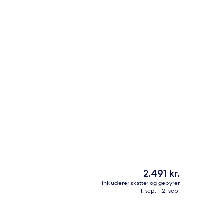
Casa Arena | Pengeskab på værelset, gr
- indsendt af Luxury Richland
Den
2.491 kr.
nuværende
inkluderer skatter og gebyrer
pris
1. sep. - 2. sep.
Casa Arena | Privat pool
er
2.491 kr.