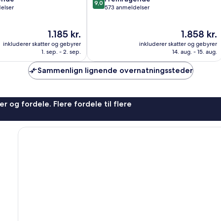
9,0
ud
elser
573 anmeldelser
af
10,
Prisen
Prisen
1.185 kr.
1.858 kr.
,
Fremragende,
er
er
573
inkluderer skatter og gebyrer
inkluderer skatter og gebyrer
1.185 kr.
1.858 kr.
anmeldelser
1. sep. - 2. sep.
14. aug. - 15. aug.
Sammenlign lignende overnatningssteder
r og fordele. Flere fordele til flere