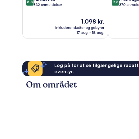
8,8
9,2
ud
ud
832 anmeldelser
370 anmeld
af
af
10,
10,
Prisen
1.098 kr.
Fantastisk,
Fremragende
er
832
370
inkluderer skatter og gebyrer
1.098 kr.
anmeldelser
anmeldelser
17. aug. - 18. aug.
Log på for at se tilgængelige rabatte
eventyr.
Om området