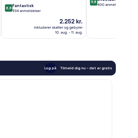
9,8
ud
400 anmeldelser
8.8
Only
Fantastisk
8,8
af
ud
-
934 anmeldelser
10,
af
All
Prisen
2.252 kr.
Enestående,
10,
Inclusive
er
400
Fantastisk,
Zama
inkluderer skatter og gebyrer
2.252 kr.
anmeldelser
10. aug. - 11. aug.
934
anmeldelser
Log på
Tilmeld dig nu – det er gratis