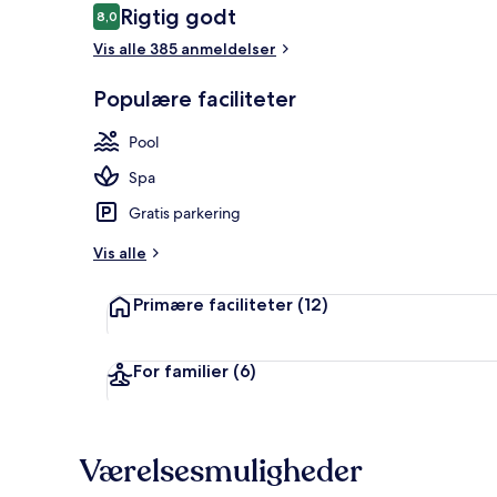
Anmeldelser
Rigtig godt
8,0
8,0 ud af 10.
Vis alle 385 anmeldelser
Casa Coco | U
Populære faciliteter
Pool
Spa
Gratis parkering
Vis alle
Primære faciliteter
(12)
For familier
(6)
Værelsesmuligheder