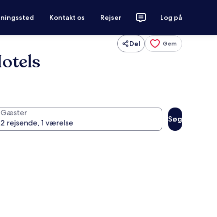
tningssted
Kontakt os
Rejser
Log på
Del
Gem
otels
Gæster
Søg