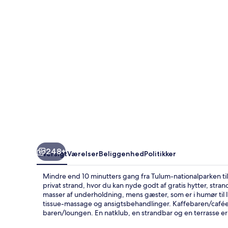
a
Member
of
Design
Hotels
248+
Oversigt
Værelser
Beliggenhed
Politikker
Mindre end 10 minutters gang fra Tulum-nationalparken ti
privat strand, hvor du kan nyde godt af gratis hytter, str
masser af underholdning, mens gæster, som er i humør til 
tissue-massage og ansigtsbehandlinger. Kaffebaren/caféen er
baren/loungen. En natklub, en strandbar og en terrasse e