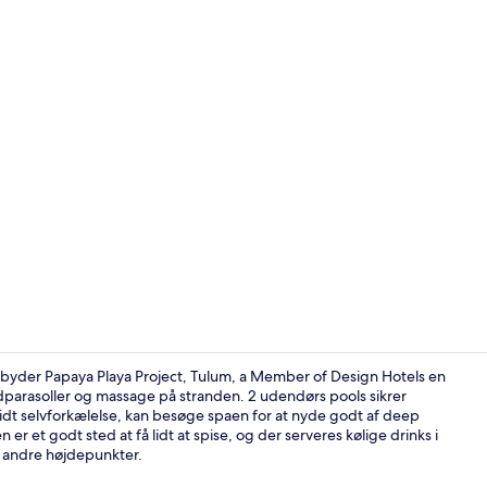
Skabervideo 
lbyder Papaya Playa Project, Tulum, a Member of Design Hotels en
andparasoller og massage på stranden. 2 udendørs pools sikrer
lidt selvforkælelse, kan besøge spaen for at nyde godt af deep
Privat pool
 et godt sted at få lidt at spise, og der serveres kølige drinks i
r andre højdepunkter.