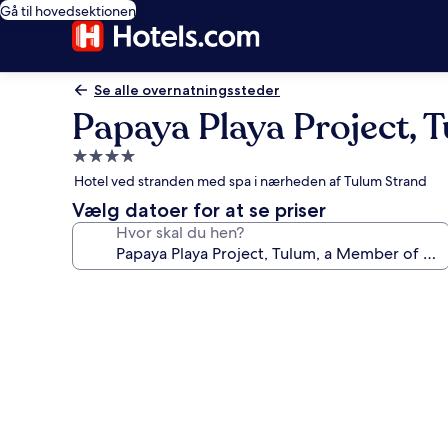
Gå til hovedsektionen
Se alle overnatningssteder
Papaya Playa Project, 
4.0-
stjernet
Hotel ved stranden med spa i nærheden af Tulum Strand
overnatningssted
Vælg datoer for at se priser
Hvor skal du hen?
Billedgalleri
for
Papaya
Playa
Project,
Tulum,