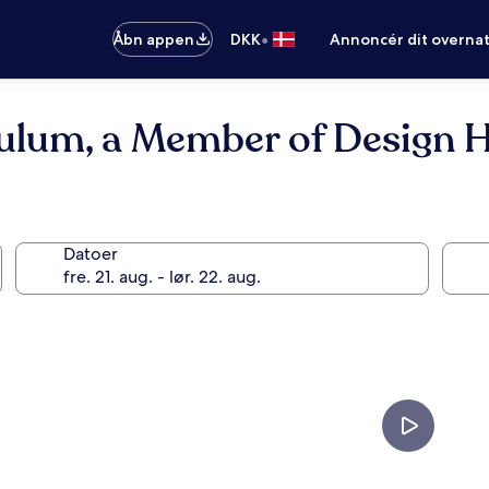
•
Åbn appen
DKK
Annoncér dit overna
Tulum, a Member of Design H
Datoer