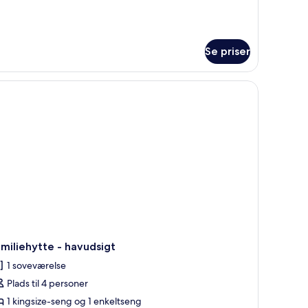
m
relse
asa
lapa)
Se priser
plante.
 himmelseng og rustikt trægulv.
miliehytte - havudsigt
1 soveværelse
Plads til 4 personer
1 kingsize-seng og 1 enkeltseng