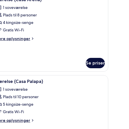
le
1 soveværelse
vudsigt
illeder
asita,
Plads til 8 personer
f
oftop
ærelse
4 kingsize-senge
ol)
Casa
Gratis Wi-Fi
rena)
ere
ere oplysninger
lysninger
m
relse
asa
Se priser
ena)
ræhovedgærde, et spejl og udsigt til palmer gennem en glasdør.
ndlæs
En stor seng med hvid dyne og mange puder, 
5
relse (Casa Palapa)
le
1 soveværelse
illeder
Plads til 10 personer
f
ærelse
5 kingsize-senge
Casa
Gratis Wi-Fi
alapa)
ere
ere oplysninger
lysninger