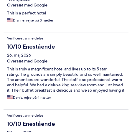
Oversæt med Google
This is a perfect hotel
Dianne, rejse på 3 nætter
Verificeret anmeldelse
10/10 Enestående
26. maj 2026
Oversæt med Google
This is truly a magnificent hotel and lives up to its 5 star
rating.The grounds are simply beautiful and so well maintained.
The amenities are wonderful. The staff is so professional, warm
and helpful. We had a deluxe king sea view room and just loved
it. Their buffet breakfast is delicious and we so enjoyed having it
on their lovely terrace overlooking the pool, gardens and
Denis, rejse på 4 nætter
sea.We also love the location of this hotel. We were able to walk
to great restaurants both in Ischia Ponte and Ischia Porto. I
highly recommend this hotel!!
Verificeret anmeldelse
10/10 Enestående