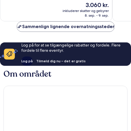
Ischia
af
af
Prisen
3.060 kr.
Porto
10,
10,
er
Fremragende,
Alletider
inkluderer skatter og gebyrer
3.060 kr.
8. sep. - 9. sep.
355
196
anmeldelser
anmelde
Sammenlign lignende overnatningssteder
Log på for at se tilgængelige rabatter og fordele. Flere
fordele til flere eventyr.
Log på
Tilmeld dig nu – det er gratis
Om området