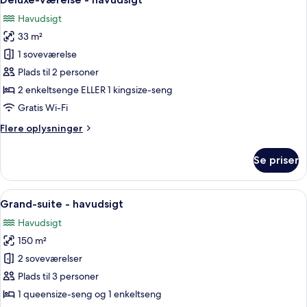
alle
eller
have
Havudsigt
2
billeder
enkeltsenge
33 m²
af
-
Deluxe-
1 soveværelse
udsigt
værelse
til
Plads til 2 personer
have
-
2 enkeltsenge ELLER 1 kingsize-seng
havudsigt
Gratis Wi-Fi
Flere
Flere oplysninger
oplysninger
om
Se priser
Deluxe-
værelse
-
Indlæs
En terrasse med havudsigt, lyse arkite
7
havudsigt
Grand-suite - havudsigt
alle
Havudsigt
billeder
150 m²
af
Grand-
2 soveværelser
suite
Plads til 3 personer
-
1 queensize-seng og 1 enkeltseng
havudsigt