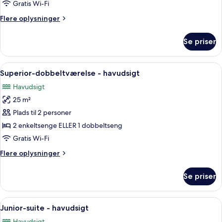
Gratis Wi-Fi
Flere
Flere oplysninger
oplysninger
om
Se priser
Grand-
suite
-
Indlæs
Superior-dobbeltværelse - havudsigt 
4
havudsigt
Superior-dobbeltværelse - havudsigt
alle
Havudsigt
billeder
25 m²
af
Superior-
Plads til 2 personer
dobbeltværelse
2 enkeltsenge ELLER 1 dobbeltseng
-
Gratis Wi-Fi
havudsigt
Flere
Flere oplysninger
oplysninger
om
Se priser
Superior-
dobbeltværelse
-
Indlæs
Et hotelværelse med balkon, spisepla
9
havudsigt
Junior-suite - havudsigt
alle
Havudsigt