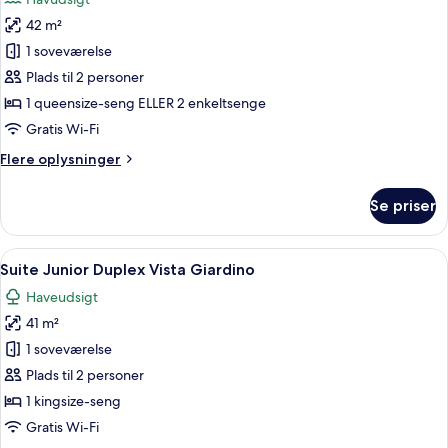
billeder
42 m²
af
Junior-
1 soveværelse
suite
Plads til 2 personer
-
1 queensize-seng ELLER 2 enkeltsenge
havudsigt
Gratis Wi-Fi
Flere
Flere oplysninger
oplysninger
om
Se priser
Junior-
suite
-
Indlæs
Et hotelværelse med trappe, spisepla
5
havudsigt
Suite Junior Duplex Vista Giardino
alle
Haveudsigt
billeder
41 m²
af
Suite
1 soveværelse
Junior
Plads til 2 personer
Duplex
1 kingsize-seng
Vista
Gratis Wi-Fi
Giardino