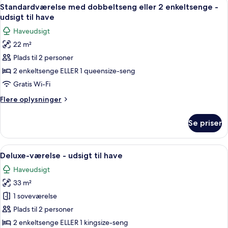
Indlæs
4
Standardværelse med dobbeltseng eller 2 enkeltsenge -
alle
udsigt til have
billeder
Haveudsigt
af
22 m²
Standardværelse
Plads til 2 personer
med
dobbeltseng
2 enkeltsenge ELLER 1 queensize-seng
eller
Gratis Wi-Fi
2
Flere
Flere oplysninger
enkeltsenge
oplysninger
-
om
Se priser
Standardværelse
udsigt
med
til
dobbeltseng
Indlæs
Et hotelværelse med seng, sofa, skriveb
have
5
eller
Deluxe-værelse - udsigt til have
alle
2
Haveudsigt
enkeltsenge
billeder
-
33 m²
af
udsigt
Deluxe-
1 soveværelse
til
værelse
have
Plads til 2 personer
-
2 enkeltsenge ELLER 1 kingsize-seng