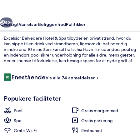
Spa
rige
Næste
80+
Oversigt
Værelser
Beliggenhed
Politikker
Excelsior Belvedere Hotel & Spa tilbyder en privat strand, hvor du
kan nippe til en drink ved strandbaren, ligesom du befinder dig
mindre end 10 minutters kørsel fra Ischia Havn. En udendørs pool og
en indendørs pool sikrer underholdning for alle aldre, mens gæster,
der er i humør til forkælelse, kan besøge spaen for at nyde godt af
deep tissue-massage, hydroterapi og zoneterapi. Belvedere
serverer frokost og aftensmad. Andre højdepunkter på dette hotel
Anmeldelser
Enestående
med luksusfaciliteter tæller 3 barer/lounger, en bar ved poolen og
10
Vis alle 74 anmeldelser
10 ud af 10.
et fitnesscenter.
Indendørs pool, udendørs pool, parasol
Populære faciliteter
Pool
Gratis morgenmad
Spa
Gratis parkering
Gratis Wi-Fi
Restaurant