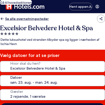
Gå til hovedsektionen
Hent appen
Se alle overnatningssteder
Excelsior Belvedere Hotel & Spa
5.0-
stjernet
Dette luksushotel ved stranden tilbyder spa og ligger i nærheden af
overnatningssted
Ischia Havn
Vælg datoer for at se priser
Hvor skal du hen?
Datoer
Gæster