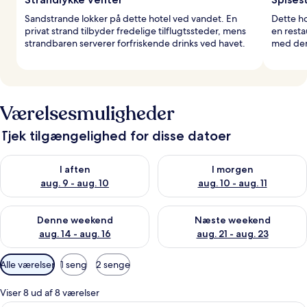
Sandstrande lokker på dette hotel ved vandet. En
Dette ho
privat strand tilbyder fredelige tilflugtssteder, mens
en resta
strandbaren serverer forfriskende drinks ved havet.
med den
Værelsesmuligheder
Tjek tilgængelighed for disse datoer
Tjek tilgængelighed for i aften aug. 9 - aug. 10
Tjek tilgængelighed for i morg
I aften
I morgen
aug. 9 - aug. 10
aug. 10 - aug. 11
Tjek tilgængelighed for denne weekend aug. 14 - aug. 16
Tjek tilgængelighed for næste
Denne weekend
Næste weekend
aug. 14 - aug. 16
aug. 21 - aug. 23
Tilgængelige
Alle værelser
1 seng
2 senge
filtre
for
Viser 8 ud af 8 værelser
værelser
Et hotelværelse med en stor seng, to s