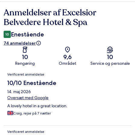
Anmeldelser af Excelsior
Anmeldelser
Belvedere Hotel & Spa
Enestående
10
74 anmeldelser
10
9,6
10
Rengøring
Området
Service og personale
Anmeldelser
Verificeret anmeldelse
10/10 Enestående
14. maj 2026
Oversæt med Google
A lovely hotel in a great location.
Craig, rejse på 7 nætter
Verificeret anmeldelse