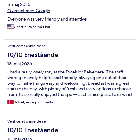
5. maj 2026
Oversæt med Google
Everyone was very friendly and attentive
Christie, rejse på 1 nat
Verificeret anmeldelse
10/10 Enestående
18. maj 2026
I had a really lovely stay at the Excelsior Belvedere. The staff
were genuinely helpful and friendly, always going out of their
way to make things easy and welcoming. Breakfast was a great
start to the day, with plenty of fresh and tasty options to choose
from. I also really enjoyed the spa — such a nice place to unwind
and relax. There’s also a small gym, but it’s very functional and
Sidsel, rejse på 3 nætter
has everything you need for a good workout. All in all, a great
experience and a place I’d love to come back to!
Verificeret anmeldelse
10/10 Enestående
13. maj 2025