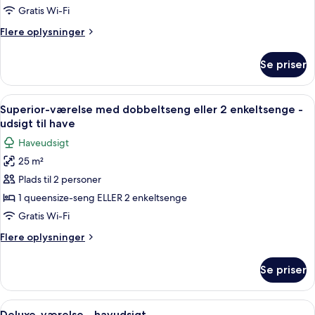
udsigt
Gratis Wi-Fi
til
Flere
Flere oplysninger
have
oplysninger
om
Se priser
Deluxe-
værelse
-
Indlæs
Et hotelværelse med en seng, et nat
4
udsigt
Superior-værelse med dobbeltseng eller 2 enkeltsenge -
alle
til
udsigt til have
have
billeder
Haveudsigt
af
25 m²
Superior-
Plads til 2 personer
værelse
med
1 queensize-seng ELLER 2 enkeltsenge
dobbeltseng
Gratis Wi-Fi
eller
Flere
Flere oplysninger
2
oplysninger
enkeltsenge
om
Se priser
Superior-
-
værelse
udsigt
med
Indlæs
Et hotelværelse med en seng, et skriv
til
5
dobbeltseng
Deluxe-værelse - havudsigt