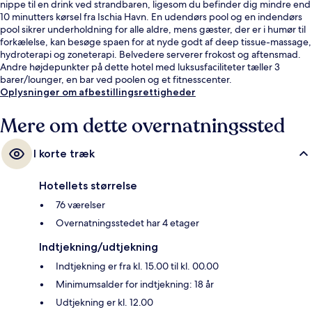
nippe til en drink ved strandbaren, ligesom du befinder dig mindre end
10 minutters kørsel fra Ischia Havn. En udendørs pool og en indendørs
pool sikrer underholdning for alle aldre, mens gæster, der er i humør til
forkælelse, kan besøge spaen for at nyde godt af deep tissue-massage,
hydroterapi og zoneterapi. Belvedere serverer frokost og aftensmad.
Andre højdepunkter på dette hotel med luksusfaciliteter tæller 3
barer/lounger, en bar ved poolen og et fitnesscenter.
Oplysninger om afbestillingsrettigheder
Mere om dette overnatningssted
I korte træk
Hotellets størrelse
76 værelser
Overnatningsstedet har 4 etager
Indtjekning/udtjekning
Indtjekning er fra kl. 15.00 til kl. 00.00
Minimumsalder for indtjekning: 18 år
Udtjekning er kl. 12.00