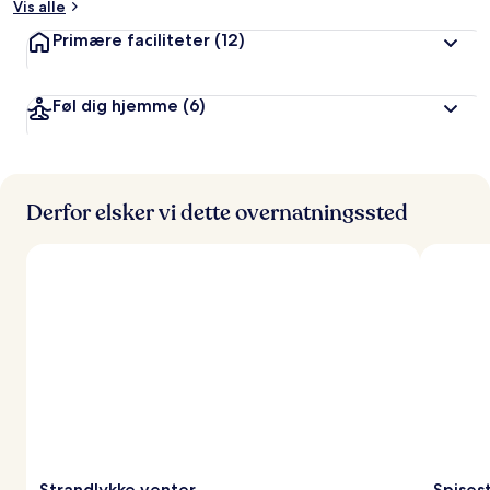
Vis alle
Primære faciliteter
(12)
Føl dig hjemme
(6)
Derfor elsker vi dette overnatningssted
Strandlykke venter
Spises