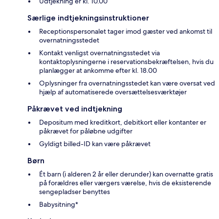
Udtjekning er kl. 10.00
Særlige indtjekningsinstruktioner
Receptionspersonalet tager imod gæster ved ankomst til
overnatningsstedet
Kontakt venligst overnatningsstedet via
kontaktoplysningerne i reservationsbekræftelsen, hvis du
planlægger at ankomme efter kl. 18.00
Oplysninger fra overnatningsstedet kan være oversat ved
hjælp af automatiserede oversættelsesværktøjer
Påkrævet ved indtjekning
Depositum med kreditkort, debitkort eller kontanter er
påkrævet for påløbne udgifter
Gyldigt billed-ID kan være påkrævet
Børn
Ét barn (i alderen 2 år eller derunder) kan overnatte gratis
på forældres eller værgers værelse, hvis de eksisterende
sengepladser benyttes
Babysitning*