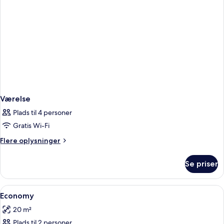
Værelse
Plads til 4 personer
Gratis Wi-Fi
Flere
Flere oplysninger
oplysninger
om
Se priser
Værelse
Indlæs
Et soveværelse med seng, stol, skriveb
1
Economy
alle
20 m²
billeder
Plads til 2 personer