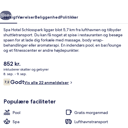
rige
Næste
68+
Oversigt
Værelser
Beliggenhed
Politikker
Spa Hotel Schlosspark ligger blot 5,7 km fra lufthavnen og tilbyder
shuttletransport. Du kan få noget at spise i restauranten og besøge
spaen for at lade dig forkæle med massage, body wrap-
behandlinger eller aromaterapi. En indendørs pool, en bar/lounge
og et fitnesscenter er andre højdepunkter.
Den
852 kr.
nuværende
inkluderer skatter og gebyrer
pris
8. sep. - 9. sep.
Terrasse/gårdhave
er
Anmeldelser
Godt
7,2
Vis alle 22 anmeldelser
852 kr.
7,2 ud af 10.
Populære faciliteter
Pool
Gratis morgenmad
Spa
Lufthavnstransport