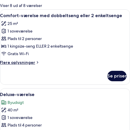
for
Viser 8 ud af 8 værelser
værelser
Indlæs
Et hotelværelse med seng, fjernsyn, skr
16
Comfort-værelse med dobbeltseng eller 2 enkeltsenge
alle
25 m²
billeder
1 soveværelse
af
Comfort-
Plads til 2 personer
værelse
1 kingsize-seng ELLER 2 enkeltsenge
med
Gratis Wi-Fi
dobbeltseng
Flere
Flere oplysninger
eller
oplysninger
2
om
Se priser
Comfort-
enkeltsenge
værelse
med
Indlæs
Et hotelværelse med et fjernsyn ophæn
5
dobbeltseng
Deluxe-værelse
alle
eller
Byudsigt
2
billeder
enkeltsenge
40 m²
af
Deluxe-
1 soveværelse
værelse
Plads til 4 personer