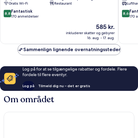
Gratis Wi-Fi
Restaurant
Luftha
Vary
Vary
8.8
8.6
Fantastisk
Fant
8,8
8,6
ud
ud
170 anmeldelser
170 
af
af
Prisen
585 kr.
10,
10,
er
Fantastisk,
Fantasti
inkluderer skatter og gebyrer
585 kr.
16. aug. - 17. aug.
170
170
anmeldelser
anmelde
Sammenlign lignende overnatningssteder
Log på for at se tilgængelige rabatter og fordele. Flere
fordele til flere eventyr.
Log på
Tilmeld dig nu – det er gratis
Om området