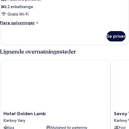
af
Economy
2 enkeltsenge
Gratis Wi-Fi
Flere
Flere oplysninger
oplysninger
om
Se priser
Economy
Lignende overnatningssteder
Hotel Golden Lamb
Savoy W
Hotel
Savoy
Hotel Golden Lamb
Savoy 
Golden
Westen
Karlovy Vary
Karlovy 
Lamb
Hotel
Spa
Mulighed for parkering
Pool
Karlovy
Karlovy