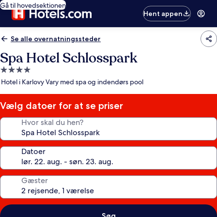
Gå til hovedsektionen
Hent appen
Se alle overnatningssteder
Spa Hotel Schlosspark
4.0-
stjernet
Hotel i Karlovy Vary med spa og indendørs pool
overnatningssted
Vælg datoer for at se priser
Hvor skal du hen?
Datoer
Gæster
Søg