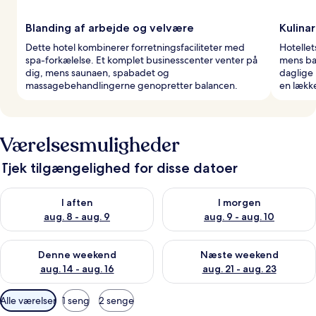
Blanding af arbejde og velvære
Kulinar
Dette hotel kombinerer forretningsfaciliteter med
Hotellet
spa-forkælelse. Et komplet businesscenter venter på
mens bar
dig, mens saunaen, spabadet og
daglige
massagebehandlingerne genopretter balancen.
en lække
Værelsesmuligheder
Tjek tilgængelighed for disse datoer
Tjek tilgængelighed for i aften aug. 8 - aug. 9
Tjek tilgængelighed for i morg
I aften
I morgen
aug. 8 - aug. 9
aug. 9 - aug. 10
Tjek tilgængelighed for denne weekend aug. 14 - aug. 16
Tjek tilgængelighed for næste
Denne weekend
Næste weekend
aug. 14 - aug. 16
aug. 21 - aug. 23
Tilgængelige
Alle værelser
1 seng
2 senge
filtre