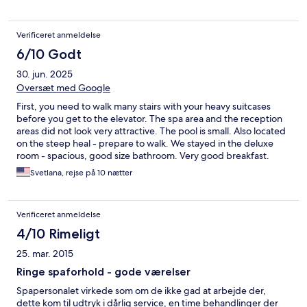
Verificeret anmeldelse
6/10 Godt
30. jun. 2025
Oversæt med Google
First, you need to walk many stairs with your heavy suitcases
before you get to the elevator. The spa area and the reception
areas did not look very attractive. The pool is small. Also located
on the steep heal - prepare to walk. We stayed in the deluxe
room - spacious, good size bathroom. Very good breakfast.
Staff speaks mostly Czech and Russian. If you are an English
Svetlana, rejse på 10 nætter
speaker only, you will have some difficulties communicating.
However, we speak Russian, so for us it was just fine.
Verificeret anmeldelse
4/10 Rimeligt
25. mar. 2015
Ringe spaforhold - gode værelser
Spapersonalet virkede som om de ikke gad at arbejde der,
dette kom til udtryk i dårlig service, en time behandlinger der