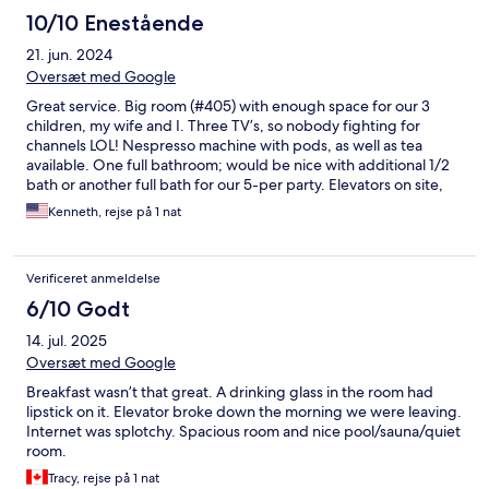
10/10 Enestående
21. jun. 2024
Oversæt med Google
Great service. Big room (#405) with enough space for our 3
children, my wife and I. Three TV’s, so nobody fighting for
channels LOL! Nespresso machine with pods, as well as tea
available. One full bathroom; would be nice with additional 1/2
bath or another full bath for our 5-per party. Elevators on site,
good for heavy luggage. Great breakfast buffet. Friendly staff.
Kenneth, rejse på 1 nat
Great location with very nice views.
Verificeret anmeldelse
6/10 Godt
14. jul. 2025
Oversæt med Google
Breakfast wasn’t that great. A drinking glass in the room had
lipstick on it. Elevator broke down the morning we were leaving.
Internet was splotchy. Spacious room and nice pool/sauna/quiet
room.
Tracy, rejse på 1 nat