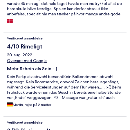
varede 45 min og i det hele taget havde man indtrykket af at de
bare skulle blive færdige. Spa'en kan derfor absolut ikke
anbefales, specialt når man tænker på hvor mange andre gode
alternativer der er i byen. Hotellet som sådan var OK,
værelserne var rene og store. Morgenmaden var ikke særlig
god og kaffen var sur:) Alt i alt - vil vi nok vælge et af de mange
andre fine hoteller en evt anden gang.
Verificeret anmeldelse
4/10 Rimeligt
20. aug. 2022
Oversæt med Google
Mehr Schein als Sein :-(
Kein Parkplatz obwohl benanntKein Balkonzimmer, obwohl
zugesagt. Kein Roomservice, obwohl Zeichen herausgehängt,
während die Serviceleistungen auf dem Flur waren….. :-(( Beim
Frühstück wurde einem das Geschirr bereits eine halbe Stunde
vor „Ende“ weggezogen. P.S.: Massage war „natürlich“ auch
nicht Buchhändler = alles ausgebucht…. => viel versprechen -
Martin, rejse på 2 nætter
wenig halten……
Verificeret anmeldelse