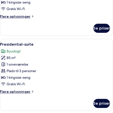
1 kingsize-seng
Gratis Wi-Fi
Flere
Flere oplysninger
oplysninger
om
Se priser
Deluxe-
værelse
Indlæs
Et rummeligt soveværelse med en stor 
5
Presidential-suite
alle
Byudsigt
billeder
85 m²
af
Presidential-
1 soveværelse
suite
Plads til 3 personer
1 kingsize-seng
Gratis Wi-Fi
Flere
Flere oplysninger
oplysninger
om
Se priser
Presidential-
suite