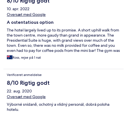
8/10 Rigtig godt
10. apr. 2022
Oversæt med Google
A ostentatious option
The hotel largely lived up to its promise. A short uphill walk from
the town centre, more gaudy than grand in appearance. The
Presidential Suite is huge, with grand views over much of the
town. Even so, there was no milk provided for coffee and you
even had to pay for coffee pods from the mini bar! The gym was
pathetic but the pool area was nice, small and seemingly
Ross, rejse på 1 nat
recently renovated. The sauna is only on at night. VERY limited
parking is available on-site (not suitable for huge vehicles) and I
would suggest reserving in advance.
Verificeret anmeldelse
8/10 Rigtig godt
22. aug. 2020
Oversæt med Google
Výborné snídaně, ochotný a vlídný personál, dobrá poloha
hotelu.