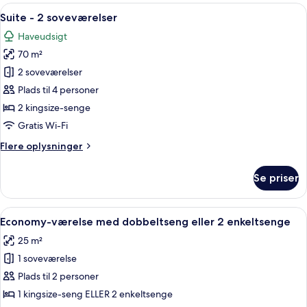
Indlæs
Suite - 2 soveværelser | Minibar, peng
3
Suite - 2 soveværelser
alle
Haveudsigt
billeder
70 m²
af
Suite
2 soveværelser
-
Plads til 4 personer
2
2 kingsize-senge
soveværelser
Gratis Wi-Fi
Flere
Flere oplysninger
oplysninger
om
Se priser
Suite
-
2
Indlæs
En pænt redt seng med sengegavl, to
5
soveværelser
Economy-værelse med dobbeltseng eller 2 enkeltsenge
alle
25 m²
billeder
1 soveværelse
af
Economy-
Plads til 2 personer
værelse
1 kingsize-seng ELLER 2 enkeltsenge