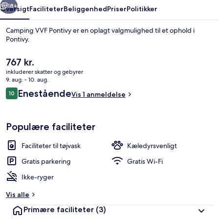
18+
Oversigt
Faciliteter
Beliggenhed
Priser
Politikker
Camping VVF Pontivy er en oplagt valgmulighed til et ophold i
Pontivy.
Den
767 kr.
nuværende
inkluderer skatter og gebyrer
pris
9. aug. - 10. aug.
er
Anmeldelser
Enestående
10
Vis 1 anmeldelse
767 kr.
10 ud af 10.
Terrasse/gårdhave
Populære faciliteter
Faciliteter til tøjvask
Kæledyrsvenligt
Gratis parkering
Gratis Wi-Fi
Ikke-ryger
Vis alle
Primære faciliteter
(3)