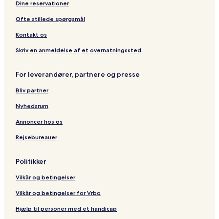
Dine reservationer
e
e
e
e
o
a
b
s
(
B
l
n
n
r
Ofte stillede spørgsmål
O
r
d
t
c
e
u
e
u
i
s
Kontakt os
v
t
C
v
d
e
a
h
y
'
Skriv en anmeldelse af et overnatningssted
r
g
â
-
h
t
n
t
R
ô
For leverandører, partnere og presse
u
e
e
o
t
r
a
b
e
Bliv partner
e
u
i
s
J
c
Nyhedsrum
u
i
Annoncer hos os
l
Rejsebureauer
l
e
t
Politikker
2
0
Vilkår og betingelser
2
3
Vilkår og betingelser for Vrbo
)
Hjælp til personer med et handicap