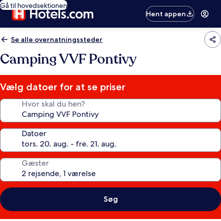
Gå til hovedsektionen
Hent appen
Se alle overnatningssteder
Camping VVF Pontivy
Vælg datoer for at se priser
Hvor skal du hen?
Datoer
Gæster
Søg