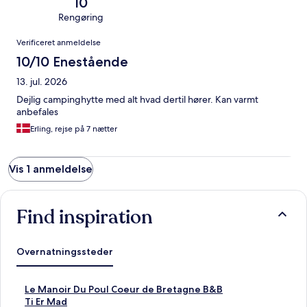
10
Rengøring
Anmeldelser
Verificeret anmeldelse
10/10 Enestående
13. jul. 2026
Dejlig campinghytte med alt hvad dertil hører. Kan varmt
anbefales
Erling, rejse på 7 nætter
Vis 1 anmeldelse
Find inspiration
Overnatningssteder
L
Le Manoir Du Poul Coeur de Bretagne B&B
i
L
Ti Er Mad