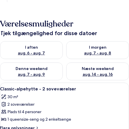
Værelsesmuligheder
Tjek tilgængelighed for disse datoer
Tjek tilgængelighed for i aften aug. 6 - aug. 7
Tjek tilgængelighed for i morg
I aften
I morgen
aug. 6 - aug. 7
aug. 7 - aug. 8
Tjek tilgængelighed for denne weekend aug. 7 - aug. 9
Tjek tilgængelighed for næste
Denne weekend
Næste weekend
aug. 7 - aug. 9
aug. 14 - aug. 16
Indlæs
Et soveværelse med to enkeltsenge, et
10
Classic-alpehytte - 2 soveværelser
alle
30 m²
billeder
2 soveværelser
af
Classic-
Plads til 4 personer
alpehytte
1 queensize-seng og 2 enkeltsenge
-
Flere
Flere oplysninger