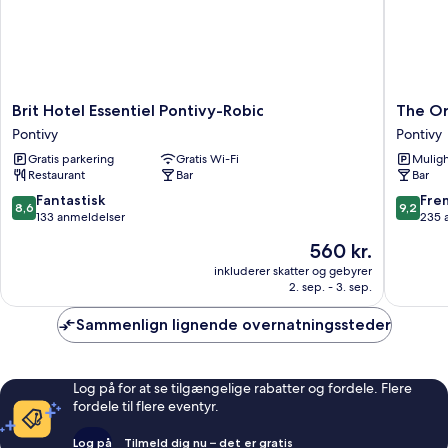
Brit
The
Brit Hotel Essentiel Pontivy-Robic
The Or
Hotel
Original
Pontivy
Pontivy
Essentiel
City,
Gratis parkering
Gratis Wi-Fi
Muligh
Pontivy-
Hôtel
Restaurant
Bar
Bar
Robic
du
Pontivy
Château
8.6
9.2
Fantastisk
Fre
8,6
9,2
Pontivy
ud
ud
133 anmeldelser
235 
af
af
Prisen
560 kr.
10,
10,
er
Fantastisk,
Fremrag
inkluderer skatter og gebyrer
560 kr.
2. sep. - 3. sep.
133
235
anmeldelser
anmelde
Sammenlign lignende overnatningssteder
Log på for at se tilgængelige rabatter og fordele. Flere
fordele til flere eventyr.
Log på
Tilmeld dig nu – det er gratis