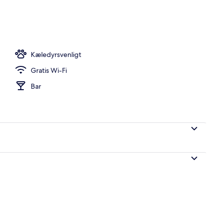
se | Minibar, skrivebord, mørklægningsgardiner, strygejern/strygebræt
Kæledyrsvenligt
Gratis Wi-Fi
Bar