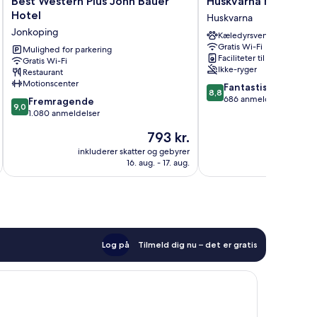
Best Western Plus John Bauer
Huskvarna Hotell & 
Western
Hotell
Hotel
Huskvarna
Plus
&
Jonkoping
Kæledyrsvenligt
John
Vandrarhem
Gratis Wi-Fi
Bauer
Mulighed for parkering
Huskvarna
Faciliteter til tøjvask
Gratis Wi-Fi
Hotel
Ikke-ryger
Restaurant
Jonkoping
Motionscenter
8.8
Fantastisk
8,8
ud
686 anmeldelser
9.0
Fremragende
9,0
af
ud
1.080 anmeldelser
10,
af
Prisen
793 kr.
Fantastisk,
10,
er
686
Fremragende,
inkluderer skatter og gebyrer
inkluderer 
793 kr.
anmeldelser
16. aug. - 17. aug.
1.080
anmeldelser
Log på
Tilmeld dig nu – det er gratis