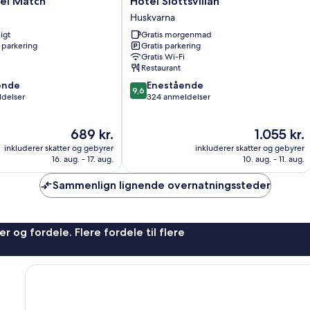
tel Match
Hotel Slottsvillan
Slottsvillan
Huskvarna
Huskvarna
igt
Gratis morgenmad
 parkering
Gratis parkering
Gratis Wi-Fi
Restaurant
9.6
ende
Enestående
9,6
ud
ldelser
324 anmeldelser
af
10,
Prisen
Prisen
689 kr.
1.055 kr.
,
Enestående,
er
er
324
inkluderer skatter og gebyrer
inkluderer skatter og gebyrer
689 kr.
1.055 kr.
anmeldelser
16. aug. - 17. aug.
10. aug. - 11. aug.
Sammenlign lignende overnatningssteder
r og fordele. Flere fordele til flere