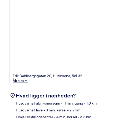
Erik Dahlbergsgatan 20, Huskvarna, 561 32
Åbn kort
Hvad ligger i nærheden?
Husqvarna Fabriksmuseum
- 11 min. gang
- 1.0 km
Husqvarna Have
- 3 min. kørsel
- 2.7 km
Kor
Elmia Udstillingscenter
- 4 min. kørsel
- 3.3 km