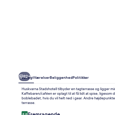
82+
Oversigt
Værelser
Beliggenhed
Politikker
Huskvarna Stadshotell tilbyder en tagterrasse og ligger 
Kaffebaren/caféen er oplagt til at få lidt at spise, ligeso
boblebadet, hvis du vil helt ned i gear. Andre højdepunkter
terrasse.
Anmeldelser
Fremragende
8,8