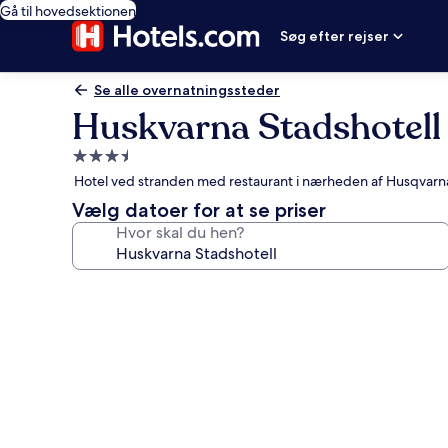
Gå til hovedsektionen
Søg efter rejser
Se alle overnatningssteder
Huskvarna Stadshotell
3.5-
stjernet
Hotel ved stranden med restaurant i nærheden af Husqvar
overnatningssted
Vælg datoer for at se priser
Hvor skal du hen?
Billedgalleri
for
Huskvarna
Stadshotell