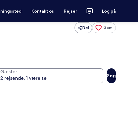
tningssted
Kontakt os
Rejser
Log på
Del
Gem
Gæster
Søg