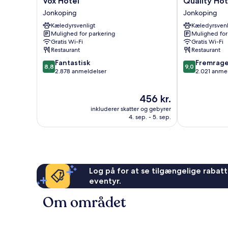
Vox Hotel
Quality Ho
Hotel
Hotel
Jonkoping
Jonkoping
Jonkoping
Match
Kæledyrsvenligt
Kæledyrsvenl
Jonkoping
Mulighed for parkering
Mulighed for
Gratis Wi-Fi
Gratis Wi-Fi
Restaurant
Restaurant
8.8
9.0
Fantastisk
Fremrag
8,8
9,0
ud
ud
2.878 anmeldelser
2.021 anme
af
af
10,
10,
Prisen
456 kr.
Fantastisk,
Fremragende
er
2.878
2.021
inkluderer skatter og gebyrer
456 kr.
anmeldelser
anmeldelser
4. sep. - 5. sep.
Log på for at se tilgængelige rabatte
eventyr.
Om området