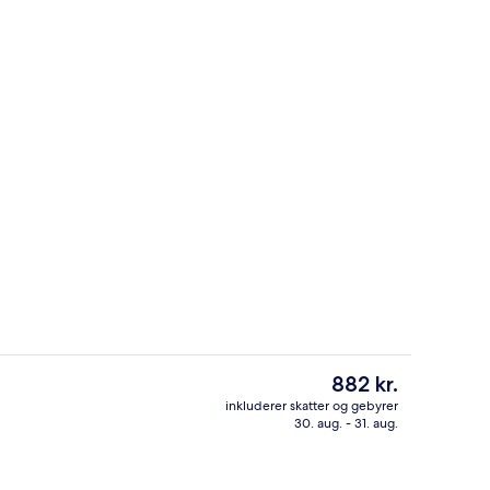
vernatningsstedet
Udendørsområde
Den
882 kr.
nuværende
inkluderer skatter og gebyrer
pris
30. aug. - 31. aug.
s morgenmad, frokost og aftensmad
Minibar, skrivebord, mørklægningsgar
er
882 kr.