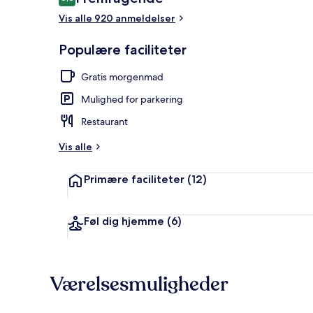
8,8 ud af 10.
Vis alle 920 anmeldelser
Deluxe-værel
Populære faciliteter
Gratis morgenmad
Mulighed for parkering
Restaurant
Vis alle
Primære faciliteter
(12)
Føl dig hjemme
(6)
Værelsesmuligheder