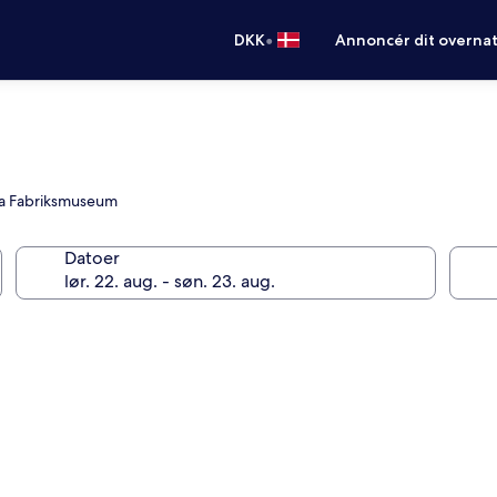
•
DKK
Annoncér dit overna
na Fabriksmuseum
Datoer