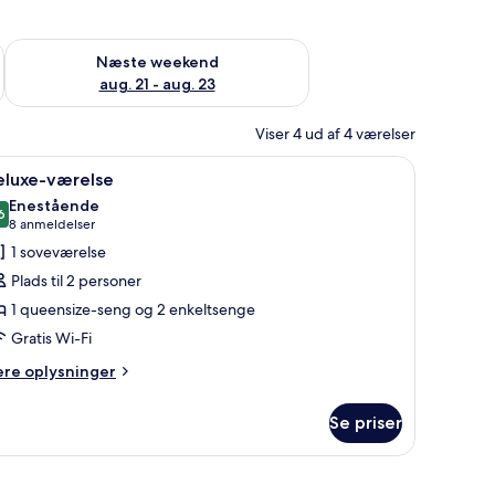
d aug. 14 - aug. 16
Tjek tilgængelighed for næste weekend aug. 21 - aug. 23
Næste weekend
aug. 21 - aug. 23
Viser 4 ud af 4 værelser
ønne puder, foran en væg med et løv-mønster og hængende grene.
ndlæs
Et badeværelse med et fritstående badekar, e
10
eluxe-værelse
le
Enestående
illeder
6
9,6 ud af 10
(8
8 anmeldelser
f
anmeldelser)
1 soveværelse
eluxe-
Plads til 2 personer
ærelse
1 queensize-seng og 2 enkeltsenge
Gratis Wi-Fi
ere
ere oplysninger
lysninger
m
Se priser
luxe-
relse