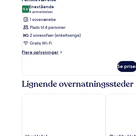
alle
Enestående
billeder
9,6
9,6 ud af 10
(4
4 anmeldelser
af
anmeldelser)
1 soveværelse
Familieværelse
Plads til 4 personer
2 sovesofaer (enkeltsenge)
Gratis Wi-Fi
Flere
Flere oplysninger
oplysninger
om
Se prise
Familieværelse
Lignende overnatningssteder
Vox Hotel
Quality Hotel
Vox
Quality