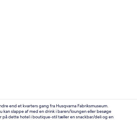
Udsigt fra o
mindre end et kvarters gang fra Husqvarna Fabriksmuseum.
m du kan slappe af med en drink i baren/loungen eller besøge
 på dette hotel i boutique-stil tæller en snackbar/deli og en
Der servere