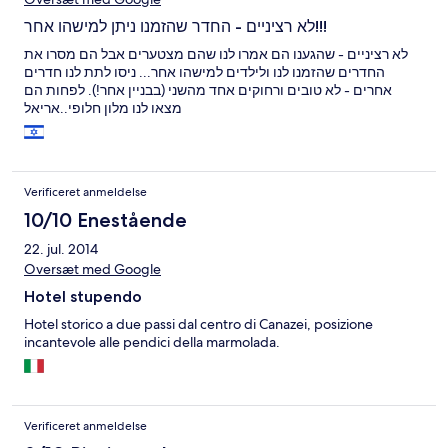
לא רציניים - החדר שהזמנו ניתן למישהו אחר!!!
לא רציניים - שהגענו הם אמרו לנו שהם מצטערים אבל הם מסרו את
החדרים שהזמנו לנו ולילדים למישהו אחר... ניסו לתת לנו חדרים
אחרים - לא טובים ורחוקים אחד מהשני (בבניין אחר!). לפחות הם
מצאו לנו מלון חלופי..אריאל
Verificeret anmeldelse
10/10 Enestående
22. jul. 2014
Oversæt med Google
Hotel stupendo
Hotel storico a due passi dal centro di Canazei, posizione
incantevole alle pendici della marmolada.
Verificeret anmeldelse