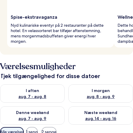
Spise-ekstravaganza
Wellne
Nyd kulinariske eventyr på 2 restauranter på dette
Dette ho
hotel. En velassorteret bar tilføjer aftenstemning,
behandl
mens morgenmadsbuffeten giver energi hver
Sundhed
morgen.
dampbade
Værelsesmuligheder
Tjek tilgængelighed for disse datoer
Tjek tilgængelighed for i aften aug. 7 - aug. 8
Tjek tilgængelighed for i morg
I aften
I morgen
aug. 7 - aug. 8
aug. 8 - aug. 9
Tjek tilgængelighed for denne weekend aug. 7 - aug. 9
Tjek tilgængelighed for næste
Denne weekend
Næste weekend
aug. 7 - aug. 9
aug. 14 - aug. 16
Tilgængelige
Alle værelser
1 seng
2 senge