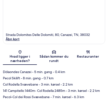
Strada Dolomites Delle Dolomiti, 80, Canazei, TN, 38032
Åbn kort
Kort
Hvad ligger i
Sådan kommer du
Restauranter
nærheden?
rundt
Dòlaondes Canazei
- 5 min. gang
- 0.4 km
Pecol Skilift
- 8 min. gang
- 0.7 km
Col Rodella Svævebane
- 3 min. kørsel
- 2.2 km
141 Campitello 1440m- Col Rodella 2485m
- 3 min. kørsel
- 2.2 km
Pecol-Col dei Rossi Svævebane
- 7 min. kørsel
- 6.3 km