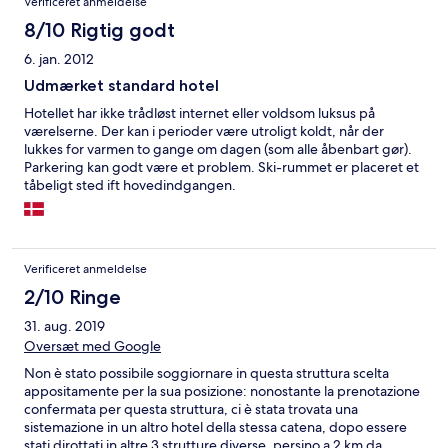
Verificeret anmeldelse
8/10 Rigtig godt
6. jan. 2012
Udmærket standard hotel
Hotellet har ikke trådløst internet eller voldsom luksus på
værelserne. Der kan i perioder være utroligt koldt, når der
lukkes for varmen to gange om dagen (som alle åbenbart gør).
Parkering kan godt være et problem. Ski-rummet er placeret et
tåbeligt sted ift hovedindgangen.
Verificeret anmeldelse
2/10 Ringe
31. aug. 2019
Oversæt med Google
Non è stato possibile soggiornare in questa struttura scelta
appositamente per la sua posizione: nonostante la prenotazione
confermata per questa struttura, ci è stata trovata una
sistemazione in un altro hotel della stessa catena, dopo essere
stati dirottati in altre 3 strutture diverse, persino a 2 km da