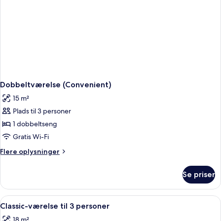
Dobbeltværelse (Convenient)
15 m²
Plads til 3 personer
1 dobbeltseng
Gratis Wi-Fi
Flere
Flere oplysninger
oplysninger
om
Se priser
Dobbeltværelse
(Convenient)
Indlæs
Et hotelværelse med to senge, fjernsy
5
Classic-værelse til 3 personer
alle
18 m²