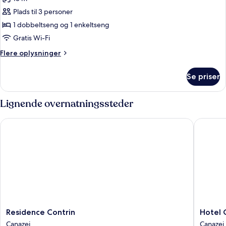
billeder
Plads til 3 personer
af
Classic-
1 dobbeltseng og 1 enkeltseng
værelse
Gratis Wi-Fi
til
Flere
Flere oplysninger
3
oplysninger
personer
om
Se priser
Classic-
værelse
til
Lignende overnatningssteder
3
personer
Residence Contrin
Hotel Ce
Residence
Hotel
Residence Contrin
Hotel 
Contrin
Cesa
Canazei
Canazei