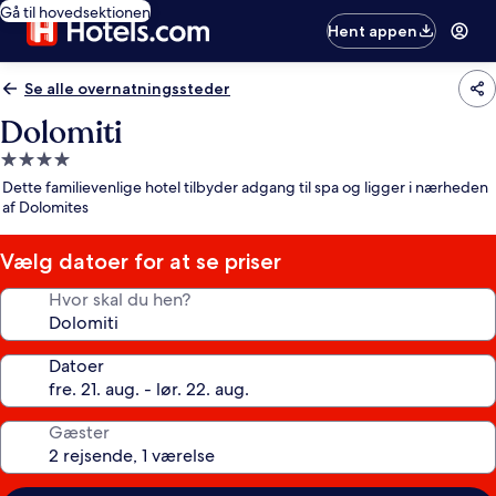
Gå til hovedsektionen
Hent appen
Se alle overnatningssteder
Dolomiti
4.0-
stjernet
Dette familievenlige hotel tilbyder adgang til spa og ligger i nærheden
overnatningssted
af Dolomites
Vælg datoer for at se priser
Hvor skal du hen?
Datoer
Gæster