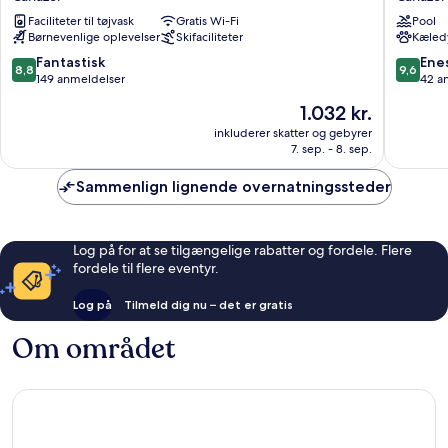
Canazei
Tyrol
Faciliteter til tøjvask
Gratis Wi-Fi
Pool
Canazei
Børnevenlige oplevelser
Skifaciliteter
Kæledy
8.8
9.6
Fantastisk
Ene
8,8
9,6
ud
ud
149 anmeldelser
42 a
af
af
Prisen
1.032 kr.
10,
10,
er
Fantastisk,
Eneståe
inkluderer skatter og gebyrer
1.032 kr.
7. sep. - 8. sep.
149
42
anmeldelser
anmelde
Sammenlign lignende overnatningssteder
Log på for at se tilgængelige rabatter og fordele. Flere
fordele til flere eventyr.
Log på
Tilmeld dig nu – det er gratis
Om området