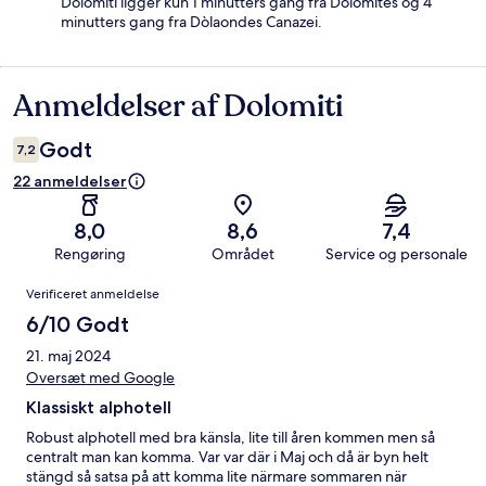
Dolomiti ligger kun 1 minutters gang fra Dolomites og 4
minutters gang fra Dòlaondes Canazei.
Anmeldelser af Dolomiti
Anmeldelser
Godt
7,2
22 anmeldelser
8,0
8,6
7,4
Rengøring
Området
Service og personale
Anmeldelser
Verificeret anmeldelse
6/10 Godt
21. maj 2024
Oversæt med Google
Klassiskt alphotell
Robust alphotell med bra känsla, lite till åren kommen men så
centralt man kan komma. Var var där i Maj och då är byn helt
stängd så satsa på att komma lite närmare sommaren när