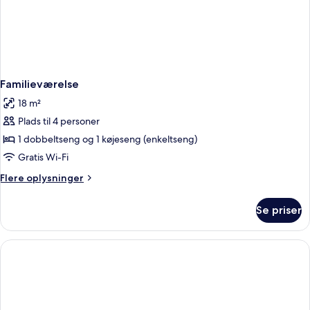
Familieværelse
18 m²
Plads til 4 personer
1 dobbeltseng og 1 køjeseng (enkeltseng)
Gratis Wi-Fi
Flere
Flere oplysninger
oplysninger
om
Se priser
Familieværelse