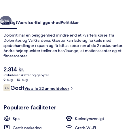
rige
Næste
60+
Oversigt
Værelser
Beliggenhed
Politikker
Dolomiti har en beliggenhed mindre end et kvarters kørsel fra
Dolomites og Val Gardena. Gæster kan lade sig forkæle med
spabehandlinger i spaen og få lidt at spise i en af de 2 restauranter.
Andre højdepunkter tæller en bar/lounge, et motionscenter og et
fitnesscenter.
Den
2.314 kr.
nuværende
inkluderer skatter og gebyrer
pris
9. aug. - 10. aug.
Udsigt fra overnatningsstedet
er
Anmeldelser
Godt
7,2
Vis alle 22 anmeldelser
2.314 kr.
7,2 ud af 10.
Populære faciliteter
Spa
Kæledyrsvenligt
Gratis parkering
Gratis Wi-Fi