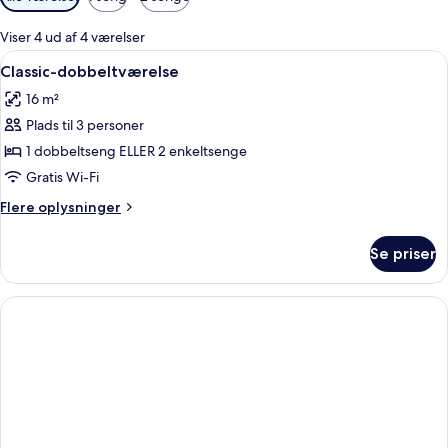
filtre
for
Viser 4 ud af 4 værelser
værelser
Indlæs
Et soveværelse med træramme, stor se
1
Classic-dobbeltværelse
alle
16 m²
billeder
Plads til 3 personer
af
Classic-
1 dobbeltseng ELLER 2 enkeltsenge
dobbeltværelse
Gratis Wi-Fi
Flere
Flere oplysninger
oplysninger
om
Se priser
Classic-
dobbeltværelse