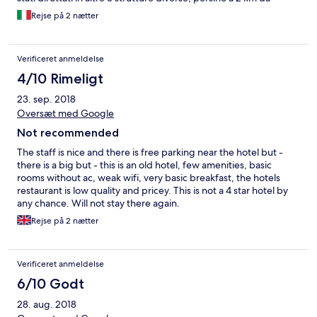
Canazei...Il nuovo hotel però era a circa ad 1 km dall'Hotel
Rejse på 2 nætter
Dolomiti.
Verificeret anmeldelse
4/10 Rimeligt
23. sep. 2018
Oversæt med Google
Not recommended
The staff is nice and there is free parking near the hotel but -
there is a big but - this is an old hotel, few amenities, basic
rooms without ac, weak wifi, very basic breakfast, the hotels
restaurant is low quality and pricey. This is not a 4 star hotel by
any chance. Will not stay there again.
Rejse på 2 nætter
Verificeret anmeldelse
6/10 Godt
28. aug. 2018