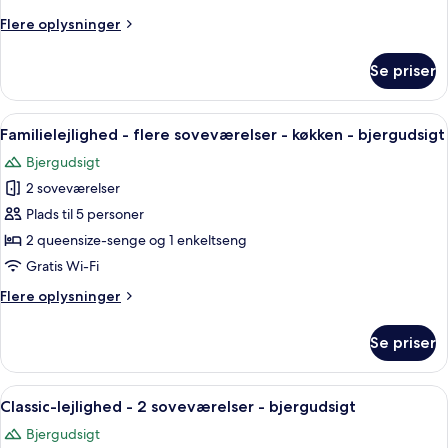
Flere
Flere oplysninger
oplysninger
om
Se priser
Familielejlighed
-
køkken
Indlæs
Et værelse med trappe, spisebord med 
1
Familielejlighed - flere soveværelser - køkken - bjergudsigt
alle
Bjergudsigt
billeder
2 soveværelser
af
Familielejlighed
Plads til 5 personer
-
2 queensize-senge og 1 enkeltseng
flere
Gratis Wi-Fi
soveværelser
Flere
Flere oplysninger
-
oplysninger
køkken
om
Se priser
Familielejlighed
-
-
bjergudsigt
flere
Indlæs
Et soveværelse med seng, bænk, stol,
1
soveværelser
Classic-lejlighed - 2 soveværelser - bjergudsigt
alle
-
Bjergudsigt
køkken
billeder