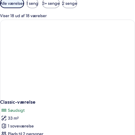
Tilgængelige
Alle værelser
1 seng
3+ senge
2 senge
filtre
for
Viser 18 ud af 18 værelser
værelser
Classic-værelse
Søudsigt
33 m²
1 soveværelse
Plads til 2 personer