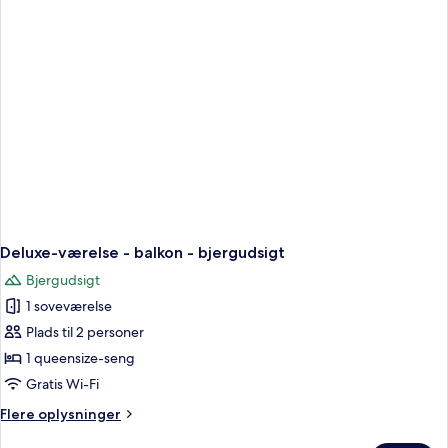
Deluxe-værelse - balkon - bjergudsigt
Bjergudsigt
1 soveværelse
Plads til 2 personer
1 queensize-seng
Gratis Wi-Fi
Flere
Flere oplysninger
oplysninger