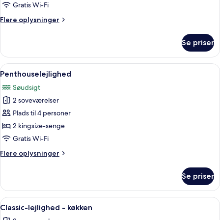
-
Gratis Wi-Fi
køkken
Flere
Flere oplysninger
oplysninger
om
Se priser
Classic-
lejlighed
-
Indlæs
Et loftsrum med højt til loftet, træbjæl
1
køkken
Penthouselejlighed
alle
Søudsigt
billeder
2 soveværelser
af
Penthouselejlighed
Plads til 4 personer
2 kingsize-senge
Gratis Wi-Fi
Flere
Flere oplysninger
oplysninger
om
Se priser
Penthouselejlighed
Indlæs
Et soveværelse med seng, skrivebord,
1
Classic-lejlighed - køkken
alle