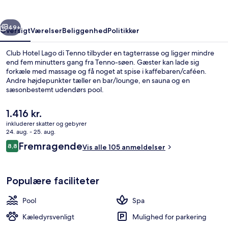
Tenno
rige
Næste
49+
Oversigt
Værelser
Beliggenhed
Politikker
Club Hotel Lago di Tenno tilbyder en tagterrasse og ligger mindre
end fem minutters gang fra Tenno-søen. Gæster kan lade sig
forkæle med massage og få noget at spise i kaffebaren/caféen.
Andre højdepunkter tæller en bar/lounge, en sauna og en
sæsonbestemt udendørs pool.
Den
1.416 kr.
nuværende
inkluderer skatter og gebyrer
pris
24. aug. - 25. aug.
Sæsonbestemt udendørs pool, parasolle
er
Anmeldelser
Fremragende
8,8
Vis alle 105 anmeldelser
1.416 kr.
8,8 ud af 10.
Populære faciliteter
Pool
Spa
Kæledyrsvenligt
Mulighed for parkering