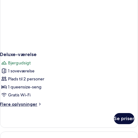
Deluxe-værelse
Bjergudsigt
1 soveværelse
Plads til 2 personer
1 queensize-seng
Gratis Wi-Fi
Flere
Flere oplysninger
oplysninger
om
Se priser
Deluxe-
værelse