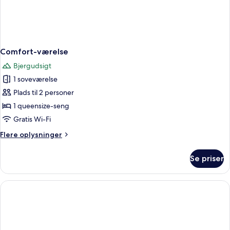
Comfort-værelse
Bjergudsigt
1 soveværelse
Plads til 2 personer
1 queensize-seng
Gratis Wi-Fi
Flere
Flere oplysninger
oplysninger
om
Se priser
Comfort-
værelse