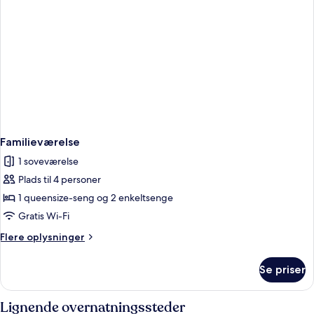
Familieværelse
1 soveværelse
Plads til 4 personer
1 queensize-seng og 2 enkeltsenge
Gratis Wi-Fi
Flere
Flere oplysninger
oplysninger
om
Se priser
Familieværelse
Lignende overnatningssteder