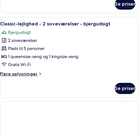
om
Se priser
Deluxe-
værelse
-
Indlæs
Et soveværelse med seng, bænk, et male
1
balkon
Classic-lejlighed - 2 soveværelser - bjergudsigt
alle
-
Bjergudsigt
bjergudsigt
billeder
2 soveværelser
af
Classic-
Plads til 5 personer
lejlighed
1 queensize-seng og 1 kingsize-seng
-
Gratis Wi-Fi
2
Flere
Flere oplysninger
soveværelser
oplysninger
-
om
Se priser
Classic-
bjergudsigt
lejlighed
-
2
soveværelser
-
bjergudsigt