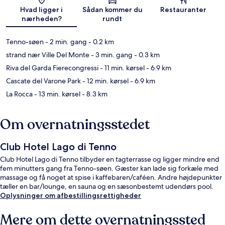
Kort
Hvad ligger i
Sådan kommer du
Restauranter
nærheden?
rundt
Tenno-søen
- 2 min. gang
- 0.2 km
strand nær Ville Del Monte
- 3 min. gang
- 0.3 km
Riva del Garda Fierecongressi
- 11 min. kørsel
- 6.9 km
Cascate del Varone Park
- 12 min. kørsel
- 6.9 km
La Rocca
- 13 min. kørsel
- 8.3 km
Om overnatningsstedet
Club Hotel Lago di Tenno
Club Hotel Lago di Tenno tilbyder en tagterrasse og ligger mindre end
fem minutters gang fra Tenno-søen. Gæster kan lade sig forkæle med
massage og få noget at spise i kaffebaren/caféen. Andre højdepunkter
tæller en bar/lounge, en sauna og en sæsonbestemt udendørs pool.
Oplysninger om afbestillingsrettigheder
Mere om dette overnatningssted