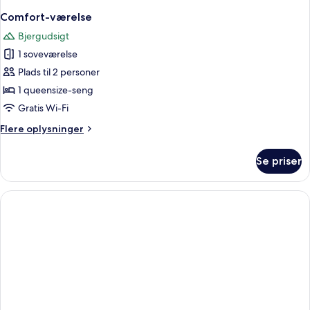
Comfort-værelse
Bjergudsigt
1 soveværelse
Plads til 2 personer
1 queensize-seng
Gratis Wi-Fi
Flere
Flere oplysninger
oplysninger
om
Se priser
Comfort-
værelse