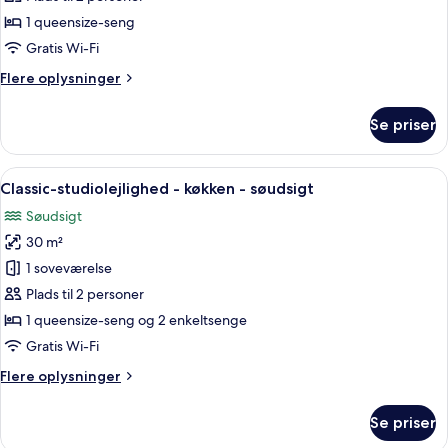
1 queensize-seng
Gratis Wi-Fi
Flere
Flere oplysninger
oplysninger
om
Se priser
Classic-
værelse
Indlæs
Balkon med et træbord og stole, der 
9
Classic-studiolejlighed - køkken - søudsigt
alle
Søudsigt
billeder
30 m²
af
Classic-
1 soveværelse
studiolejlighed
Plads til 2 personer
-
1 queensize-seng og 2 enkeltsenge
køkken
Gratis Wi-Fi
-
Flere
Flere oplysninger
søudsigt
oplysninger
om
Se priser
Classic-
studiolejlighed