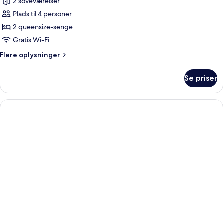
2 soveværelser
billeder
Plads til 4 personer
af
Classic-
2 queensize-senge
lejlighed
Gratis Wi-Fi
-
Flere
Flere oplysninger
køkken
oplysninger
om
Se priser
Classic-
lejlighed
-
køkken