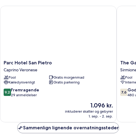
Parc Hotel San Pietro
The Gard
Parc
The
Parc Hotel San Pietro
The Ga
Hotel
Garda
Caprino Veronese
Sirmion
San
Village
Pool
Gratis morgenmad
Pool
Pietro
Sirmion
Kæledyrsvenligt
Gratis parkering
Intern
Caprino
Veronese
9.2
7.6
Fremragende
God
9,2
7,6
ud
ud
29 anmeldelser
480 
af
af
Prisen
1.096 kr.
10,
10,
er
Fremragende,
Godt,
inkluderer skatter og gebyrer
1.096 kr.
1. sep. - 2. sep.
29
480
anmeldelser
anmelde
Sammenlign lignende overnatningssteder