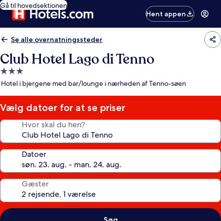
Gå til hovedsektionen
Hent appen
Se alle overnatningssteder
Club Hotel Lago di Tenno
3.0-
stjernet
Hotel i bjergene med bar/lounge i nærheden af Tenno-søen
overnatningssted
Vælg datoer for at se priser
Hvor skal du hen?
Datoer
Gæster
Søg