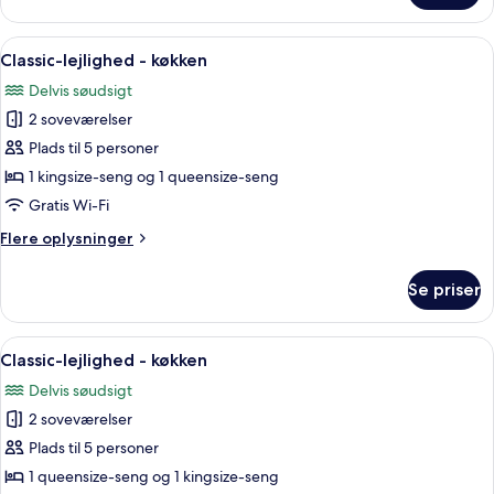
lejlighed
-
Indlæs
Et soveværelse med seng, bænk, et male
1
køkken
Classic-lejlighed - køkken
alle
Delvis søudsigt
billeder
2 soveværelser
af
Classic-
Plads til 5 personer
lejlighed
1 kingsize-seng og 1 queensize-seng
-
Gratis Wi-Fi
køkken
Flere
Flere oplysninger
oplysninger
om
Se priser
Classic-
lejlighed
-
Indlæs
Et lille værelse med seng, et lille bord
1
køkken
Classic-lejlighed - køkken
alle
Delvis søudsigt
billeder
2 soveværelser
af
Classic-
Plads til 5 personer
lejlighed
1 queensize-seng og 1 kingsize-seng