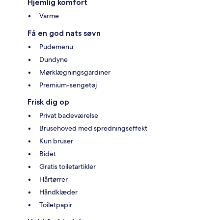
Hjemlig komfort
Varme
Få en god nats søvn
Pudemenu
Dundyne
Mørklægningsgardiner
Premium-sengetøj
Frisk dig op
Privat badeværelse
Brusehoved med spredningseffekt
Kun bruser
Bidet
Gratis toiletartikler
Hårtørrer
Håndklæder
Toiletpapir