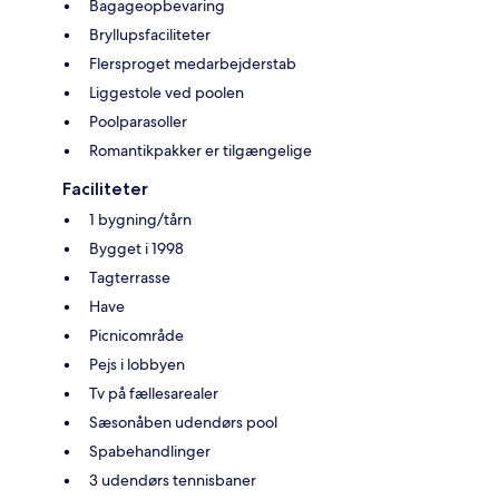
Bagageopbevaring
Bryllupsfaciliteter
Flersproget medarbejderstab
Liggestole ved poolen
Poolparasoller
Romantikpakker er tilgængelige
Faciliteter
1 bygning/tårn
Bygget i 1998
Tagterrasse
Have
Picnicområde
Pejs i lobbyen
Tv på fællesarealer
Sæsonåben udendørs pool
Spabehandlinger
3 udendørs tennisbaner