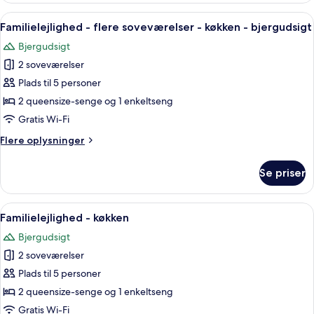
-
Indlæs
Et soveværelse med seng, bænk, stol,
1
køkken
Familielejlighed - flere soveværelser - køkken - bjergudsigt
alle
-
Bjergudsigt
søudsigt
billeder
2 soveværelser
af
Familielejlighed
Plads til 5 personer
-
2 queensize-senge og 1 enkeltseng
flere
Gratis Wi-Fi
soveværelser
Flere
Flere oplysninger
-
oplysninger
køkken
om
Se priser
Familielejlighed
-
-
bjergudsigt
flere
Indlæs
Et værelse med trappe, spisebord med 
1
soveværelser
Familielejlighed - køkken
alle
-
Bjergudsigt
køkken
billeder
-
2 soveværelser
af
bjergudsigt
Familielejlighed
Plads til 5 personer
-
2 queensize-senge og 1 enkeltseng
køkken
Gratis Wi-Fi