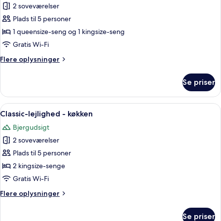
-
2 soveværelser
af
bjergudsigt
Classic-
Plads til 5 personer
lejlighed
1 queensize-seng og 1 kingsize-seng
-
Gratis Wi-Fi
2
Flere
Flere oplysninger
soveværelser
oplysninger
-
om
Se priser
Classic-
bjergudsigt
lejlighed
-
Indlæs
Et værelse med seng, et lille bord, en 
1
2
Classic-lejlighed - køkken
alle
soveværelser
Bjergudsigt
-
billeder
bjergudsigt
2 soveværelser
af
Classic-
Plads til 5 personer
lejlighed
2 kingsize-senge
-
Gratis Wi-Fi
køkken
Flere
Flere oplysninger
oplysninger
om
Se priser
Classic-