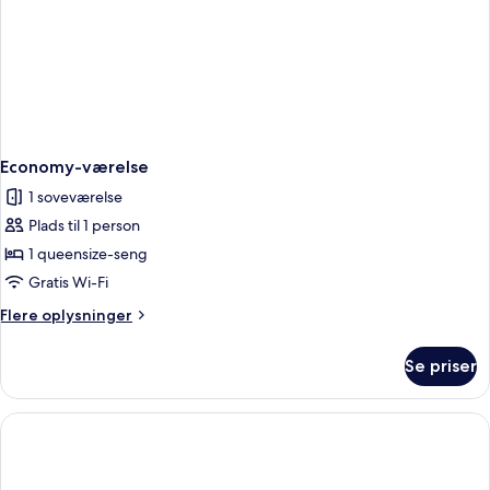
Economy-værelse
1 soveværelse
Plads til 1 person
1 queensize-seng
Gratis Wi-Fi
Flere
Flere oplysninger
oplysninger
om
Se priser
Economy-
værelse