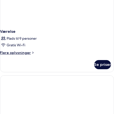
Værelse
Plads til 9 personer
Gratis Wi-Fi
Flere
Flere oplysninger
oplysninger
om
Se priser
Værelse