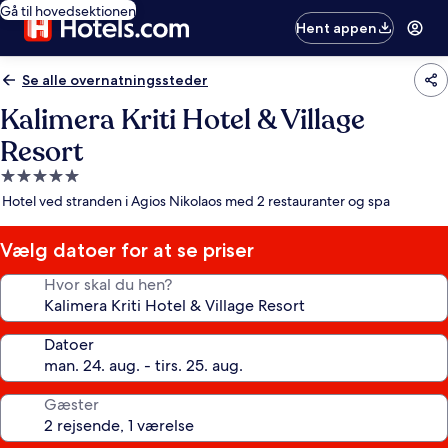
Gå til hovedsektionen
Hent appen
Se alle overnatningssteder
Kalimera Kriti Hotel & Village
Resort
5.0-
stjernet
Hotel ved stranden i Agios Nikolaos med 2 restauranter og spa
overnatningssted
Vælg datoer for at se priser
Hvor skal du hen?
Datoer
Gæster