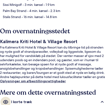
Sissi Minigolf
- 3 min. kørsel
- 1.9 km
Palm Bay Strand
- 4 min. kørsel
- 2.3 km
Stalis Strand
- 16 min. kørsel
- 14.8 km
Om overnatningsstedet
Kalimera Kriti Hotel & Village Resort
Fra Kalimera Kriti Hotel & Village Resort kan du tilbringe tid på stranden
og nyde godt af strandparasoller, volleyball og liggestole, ligesom du
har mulighed for vandskiløb på stedet. Der venter masser af sjov med 2
udendørs pools og en indendørs pool, og gæster, som er i humør til
selvforkælelse, kan besøge spaen for at nyde godt af massage,
ansigtsbehandlinger og kropsbehandlinger. Spisemulighederne tæller
2 restauranter, og baren/loungen er et godt sted at nyde en kølig drink.
Andre højdepunkter på dette hotel med luksusfaciliteter tæller en gratis
børneklub, en bar ved poolen og et fitnesscenter.
Oplysninger om afbestillingsrettigheder
Mere om dette overnatningssted
I korte træk