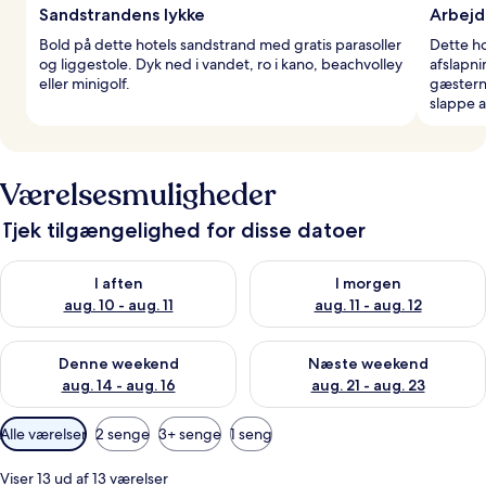
Sandstrandens lykke
Arbejd
Bold på dette hotels sandstrand med gratis parasoller
Dette h
og liggestole. Dyk ned i vandet, ro i kano, beachvolley
afslapn
eller minigolf.
gæsterne
slappe a
Værelsesmuligheder
Tjek tilgængelighed for disse datoer
Tjek tilgængelighed for i aften aug. 10 - aug. 11
Tjek tilgængelighed for i morg
I aften
I morgen
aug. 10 - aug. 11
aug. 11 - aug. 12
Tjek tilgængelighed for denne weekend aug. 14 - aug. 16
Tjek tilgængelighed for næste
Denne weekend
Næste weekend
aug. 14 - aug. 16
aug. 21 - aug. 23
Tilgængelige
Alle værelser
2 senge
3+ senge
1 seng
filtre
for
Viser 13 ud af 13 værelser