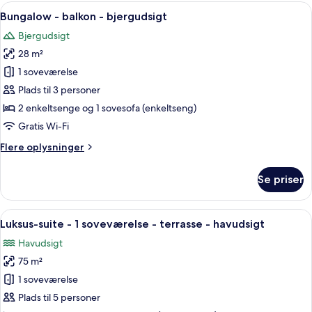
-
Indlæs
Et hotelværelse med en stor seng, et t
5
havudsigt
Bungalow - balkon - bjergudsigt
alle
Bjergudsigt
billeder
28 m²
af
Bungalow
1 soveværelse
-
Plads til 3 personer
balkon
2 enkeltsenge og 1 sovesofa (enkeltseng)
-
Gratis Wi-Fi
bjergudsigt
Flere
Flere oplysninger
oplysninger
om
Se priser
Bungalow
-
balkon
Indlæs
Et moderne hotelværelse med en stor se
7
-
Luksus-suite - 1 soveværelse - terrasse - havudsigt
alle
bjergudsigt
Havudsigt
billeder
75 m²
af
Luksus-
1 soveværelse
suite
Plads til 5 personer