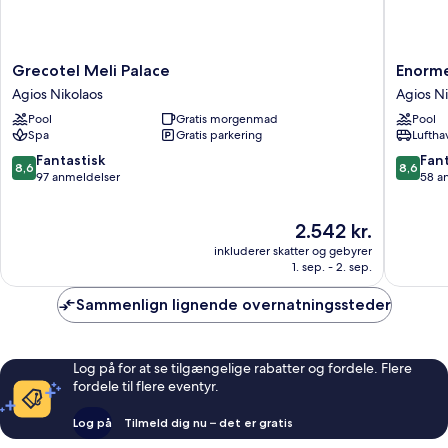
Grecotel
Enorme
Grecotel Meli Palace
Enorme
Meli
Santann
Agios Nikolaos
Agios Ni
Palace
Island
Pool
Gratis morgenmad
Pool
Agios
-
Spa
Gratis parkering
Luftha
Nikolaos
Premiu
All
8.6
8.6
Fantastisk
Fant
8,6
8,6
Inclusiv
ud
ud
97 anmeldelser
58 a
Agios
af
af
Nikolaos
10,
10,
Prisen
2.542 kr.
Fantastisk,
Fantasti
er
97
58
inkluderer skatter og gebyrer
2.542 kr.
anmeldelser
anmelde
1. sep. - 2. sep.
Sammenlign lignende overnatningssteder
Log på for at se tilgængelige rabatter og fordele. Flere
fordele til flere eventyr.
Log på
Tilmeld dig nu – det er gratis