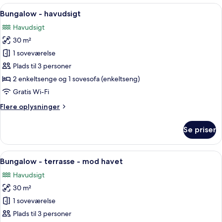
værelser
Indlæs
En hyggelig stue med sofa, lænestole,
5
Bungalow - havudsigt
alle
Havudsigt
billeder
30 m²
af
Bungalow
1 soveværelse
-
Plads til 3 personer
havudsigt
2 enkeltsenge og 1 sovesofa (enkeltseng)
Gratis Wi-Fi
Flere
Flere oplysninger
oplysninger
om
Se priser
Bungalow
-
havudsigt
Indlæs
Et hotelværelse med en seng, to stole, e
7
Bungalow - terrasse - mod havet
alle
Havudsigt
billeder
30 m²
af
Bungalow
1 soveværelse
-
Plads til 3 personer