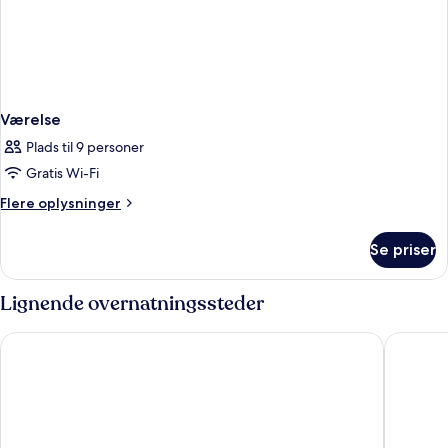
Værelse
Plads til 9 personer
Gratis Wi-Fi
Flere
Flere oplysninger
oplysninger
om
Se priser
Værelse
Lignende overnatningssteder
Grecotel Meli Palace
Enorme S