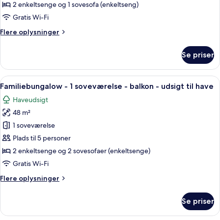
terrasse
2 enkeltsenge og 1 sovesofa (enkeltseng)
-
Gratis Wi-Fi
mod
Flere
Flere oplysninger
havet
oplysninger
om
Se priser
Bungalow
-
terrasse
Indlæs
Et værelse med to senge, et bord, stol
6
-
Familiebungalow - 1 soveværelse - balkon - udsigt til have
alle
mod
Haveudsigt
havet
billeder
48 m²
af
Familiebungalow
1 soveværelse
-
Plads til 5 personer
1
2 enkeltsenge og 2 sovesofaer (enkeltsenge)
soveværelse
Gratis Wi-Fi
-
Flere
Flere oplysninger
balkon
oplysninger
-
om
Se priser
udsigt
Familiebungalow
-
til