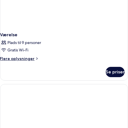
Værelse
Plads til 9 personer
Gratis Wi-Fi
Flere
Flere oplysninger
oplysninger
om
Se priser
Værelse