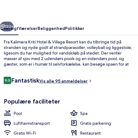
&
Village
Resort
rige
Næste
122+
Oversigt
Værelser
Beliggenhed
Politikker
Fra Kalimera Kriti Hotel & Village Resort kan du tilbringe tid på
stranden og nyde godt af strandparasoller, volleyball og liggestole,
ligesom du har mulighed for vandskiløb på stedet. Der venter
masser af sjov med 2 udendørs pools og en indendørs pool, og
gæster, som er i humør til selvforkælelse, kan besøge spaen for at
nyde godt af massage, ansigtsbehandlinger og kropsbehandlinger.
Spisemulighederne tæller 2 restauranter, og baren/loungen er et
Anmeldelser
Fantastisk
godt sted at nyde en kølig drink. Andre højdepunkter på dette
9,0
Vis alle 95 anmeldelser
9,0 ud af 10.
hotel med luksusfaciliteter tæller en gratis børneklub, en bar ved
poolen og et fitnesscenter.
Restaurant
Populære faciliteter
Pool
Spa
Lufthavnstransport
Gratis parkering
Gratis Wi-Fi
Restaurant