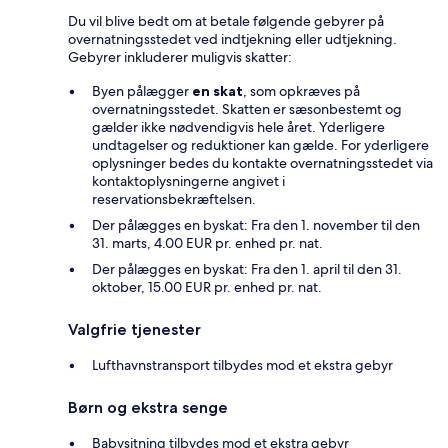
Du vil blive bedt om at betale følgende gebyrer på
overnatningsstedet ved indtjekning eller udtjekning.
Gebyrer inkluderer muligvis skatter:
Byen pålægger
en skat
, som opkræves på
overnatningsstedet. Skatten er sæsonbestemt og
gælder ikke nødvendigvis hele året. Yderligere
undtagelser og reduktioner kan gælde. For yderligere
oplysninger bedes du kontakte overnatningsstedet via
kontaktoplysningerne angivet i
reservationsbekræftelsen.
Der pålægges en byskat: Fra den 1. november til den
31. marts, 4.00 EUR pr. enhed pr. nat.
Der pålægges en byskat: Fra den 1. april til den 31.
oktober, 15.00 EUR pr. enhed pr. nat.
Valgfrie tjenester
Lufthavnstransport tilbydes mod et ekstra gebyr
Børn og ekstra senge
Babysitning tilbydes mod et ekstra gebyr