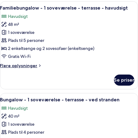
1
Indlæs
Et hotelværelse med seng, sofa, skriv
have
10
soveværelse
Familiebungalow - 1 soveværelse - terrasse - havudsigt
alle
-
Havudsigt
balkon
billeder
-
48 m²
af
udsigt
Familiebungalow
1 soveværelse
til
-
have
Plads til 5 personer
1
2 enkeltsenge og 2 sovesofaer (enkeltsenge)
soveværelse
Gratis Wi-Fi
-
Flere
Flere oplysninger
terrasse
oplysninger
-
om
Se priser
havudsigt
Familiebungalow
-
1
Indlæs
Et hotelværelse med seng, skrivebord, s
6
soveværelse
Bungalow - 1 soveværelse - terrasse - ved stranden
alle
-
Havudsigt
terrasse
billeder
-
40 m²
af
havudsigt
Bungalow
1 soveværelse
-
Plads til 4 personer