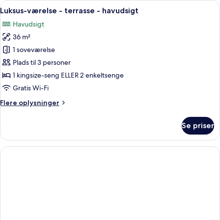
Indlæs
Et hotelværelse med en seng, et lille bo
5
2
Luksus-værelse - terrasse - havudsigt
alle
soveværelser
Havudsigt
-
billeder
terrasse
36 m²
af
-
Luksus-
1 soveværelse
havudsigt
værelse
Plads til 3 personer
-
1 kingsize-seng ELLER 2 enkeltsenge
terrasse
Gratis Wi-Fi
-
Flere
Flere oplysninger
havudsigt
oplysninger
om
Se priser
Luksus-
værelse
-
terrasse
-
havudsigt