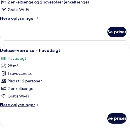
1
2 enkeltsenge og 2 sovesofaer (enkeltsenge)
soveværelse
Gratis Wi-Fi
-
Flere
Flere oplysninger
terrasse
oplysninger
-
om
Se priser
ved
Bungalow
-
stranden
1
Indlæs
Et hotelværelse med en stor seng, et fj
7
soveværelse
Deluxe-værelse - havudsigt
alle
-
Havudsigt
terrasse
billeder
-
28 m²
af
ved
Deluxe-
1 soveværelse
stranden
værelse
Plads til 2 personer
-
2 enkeltsenge
havudsigt
Gratis Wi-Fi
Flere
Flere oplysninger
oplysninger
om
Se priser
Deluxe-
værelse