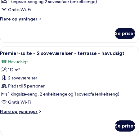
-
1 kingsize-seng og 2 sovesofaer (enkeltsenge)
1
Gratis Wi-Fi
soveværelse
Flere
Flere oplysninger
-
oplysninger
terrasse
om
Se priser
-
Luksus-
suite
havudsigt
-
Indlæs
Et moderne hotelværelse med en stor se
9
1
Premier-suite - 2 soveværelser - terrasse - havudsigt
alle
soveværelse
Havudsigt
-
billeder
terrasse
112 m²
af
-
Premier-
2 soveværelser
havudsigt
suite
Plads til 5 personer
-
1 kingsize-seng, 2 enkeltsenge og 1 sovesofa (enkeltseng)
2
Gratis Wi-Fi
soveværelser
Flere
Flere oplysninger
-
oplysninger
terrasse
om
Se priser
-
Premier-
suite
havudsigt
-