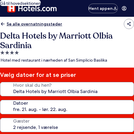
Gå til hovedsektionen
Hent appen
Se alle overnatningssteder
Delta Hotels by Marriott Olbia
Sardinia
4.0-
stjernet
Hotel med restaurant i nærheden af San Simplicio Basilika
overnatningssted
Vælg datoer for at se priser
Hvor skal du hen?
Datoer
Gæster