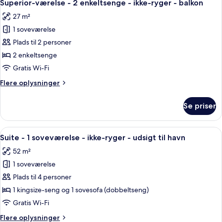
4
1
Superior-værelse - 2 enkeltsenge - ikke-ryger - balkon
alle
-
kingsize-
27 m²
seng
billeder
balkon
-
1 soveværelse
af
ikke-
Superior-
Plads til 2 personer
ryger
værelse
-
2 enkeltsenge
balkon
-
Gratis Wi-Fi
2
Flere
Flere oplysninger
enkeltsenge
oplysninger
-
om
Se priser
Superior-
ikke-
værelse
ryger
-
Indlæs
Et hotelværelse med en stor seng, se
-
8
2
Suite - 1 soveværelse - ikke-ryger - udsigt til havn
alle
balkon
enkeltsenge
52 m²
-
billeder
ikke-
1 soveværelse
af
ryger
Suite
Plads til 4 personer
-
-
balkon
1 kingsize-seng og 1 sovesofa (dobbeltseng)
1
Gratis Wi-Fi
soveværelse
Flere
Flere oplysninger