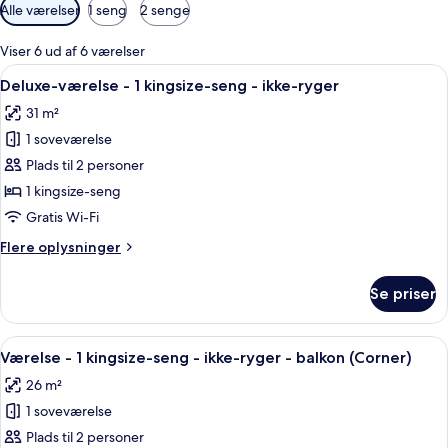
Tilgængelige
Alle værelser
1 seng
2 senge
filtre
for
Viser 6 ud af 6 værelser
værelser
Indlæs
Et hotelværelse med en stor seng, et sk
7
Deluxe-værelse - 1 kingsize-seng - ikke-ryger
alle
31 m²
billeder
1 soveværelse
af
Deluxe-
Plads til 2 personer
værelse
1 kingsize-seng
-
Gratis Wi-Fi
1
Flere
Flere oplysninger
kingsize-
oplysninger
seng
om
Se priser
Deluxe-
-
værelse
ikke-
-
Indlæs
Et hotelværelse med en stor seng, et s
ryger
4
1
Værelse - 1 kingsize-seng - ikke-ryger - balkon (Corner)
alle
kingsize-
26 m²
seng
billeder
-
1 soveværelse
af
ikke-
Værelse
Plads til 2 personer
ryger