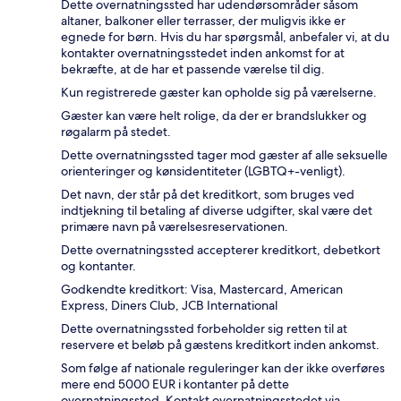
Dette overnatningssted har udendørsområder såsom
altaner, balkoner eller terrasser, der muligvis ikke er
egnede for børn. Hvis du har spørgsmål, anbefaler vi, at du
kontakter overnatningsstedet inden ankomst for at
bekræfte, at de har et passende værelse til dig.
Kun registrerede gæster kan opholde sig på værelserne.
Gæster kan være helt rolige, da der er brandslukker og
røgalarm på stedet.
Dette overnatningssted tager mod gæster af alle seksuelle
orienteringer og kønsidentiteter (LGBTQ+-venligt).
Det navn, der står på det kreditkort, som bruges ved
indtjekning til betaling af diverse udgifter, skal være det
primære navn på værelsesreservationen.
Dette overnatningssted accepterer kreditkort, debetkort
og kontanter.
Godkendte kreditkort: Visa, Mastercard, American
Express, Diners Club, JCB International
Dette overnatningssted forbeholder sig retten til at
reservere et beløb på gæstens kreditkort inden ankomst.
Som følge af nationale reguleringer kan der ikke overføres
mere end 5000 EUR i kontanter på dette
overnatningssted. Kontakt overnatningsstedet via