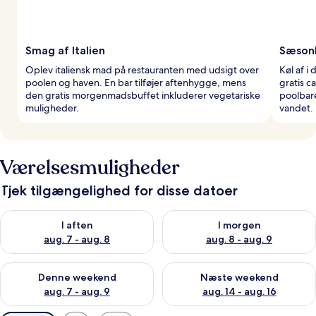
Smag af Italien
Sæsonb
Oplev italiensk mad på restauranten med udsigt over
Køl af 
poolen og haven. En bar tilføjer aftenhygge, mens
gratis c
den gratis morgenmadsbuffet inkluderer vegetariske
poolbare
muligheder.
vandet.
Værelsesmuligheder
Tjek tilgængelighed for disse datoer
Tjek tilgængelighed for i aften aug. 7 - aug. 8
Tjek tilgængelighed for i morg
I aften
I morgen
aug. 7 - aug. 8
aug. 8 - aug. 9
Tjek tilgængelighed for denne weekend aug. 7 - aug. 9
Tjek tilgængelighed for næste
Denne weekend
Næste weekend
aug. 7 - aug. 9
aug. 14 - aug. 16