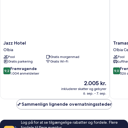
-
udsigt
til
havn
(Balcony)
Jazz
Tramas
Jazz Hotel
Tramas
Hotel
Hotel
Olbia
Olbia C
Olbia
&
Pool
Gratis morgenmad
Pool
SPA
Gratis parkering
Gratis Wi-Fi
Luftha
Olbia
Centru
9.2
9.0
Fremragende
Fre
9,2
9,0
ud
ud
1.004 anmeldelser
526 
af
af
Prisen
2.005 kr.
10,
10,
er
Fremragende,
Fremrag
inkluderer skatter og gebyrer
2.005 kr.
6. sep. - 7. sep.
1.004
526
anmeldelser
anmelde
Sammenlign lignende overnatningssteder
Log på for at se tilgængelige rabatter og fordele. Flere
fordele til flere eventyr.