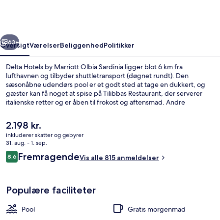
Marriott
Olbia
Sardinia
rige
Næste
63+
Oversigt
Værelser
Beliggenhed
Politikker
Delta Hotels by Marriott Olbia Sardinia ligger blot 6 km fra
lufthavnen og tilbyder shuttletransport (døgnet rundt). Den
sæsonåbne udendørs pool er et godt sted at tage en dukkert, og
gæster kan få noget at spise på Tilibbas Restaurant, der serverer
italienske retter og er åben til frokost og aftensmad. Andre
højdepunkter tæller en bar ved poolen, et døgnåbent fitnesscenter
og et boblebad. Rejsende er vilde med stedets hjælpsomme
Den
2.198 kr.
personale.
nuværende
inkluderer skatter og gebyrer
pris
31. aug. - 1. sep.
Lounge i lobbyen
er
Anmeldelser
Fremragende
8,6
Vis alle 815 anmeldelser
2.198 kr.
8,6 ud af 10.
Populære faciliteter
Pool
Gratis morgenmad