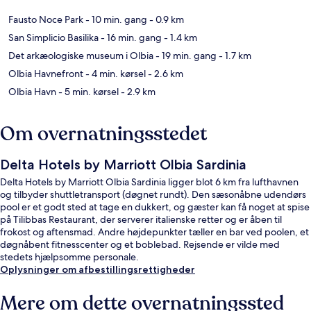
Fausto Noce Park
- 10 min. gang
- 0.9 km
San Simplicio Basilika
- 16 min. gang
- 1.4 km
Det arkæologiske museum i Olbia
- 19 min. gang
- 1.7 km
Olbia Havnefront
- 4 min. kørsel
- 2.6 km
Olbia Havn
- 5 min. kørsel
- 2.9 km
Om overnatningsstedet
Delta Hotels by Marriott Olbia Sardinia
Delta Hotels by Marriott Olbia Sardinia ligger blot 6 km fra lufthavnen
og tilbyder shuttletransport (døgnet rundt). Den sæsonåbne udendørs
pool er et godt sted at tage en dukkert, og gæster kan få noget at spise
på Tilibbas Restaurant, der serverer italienske retter og er åben til
frokost og aftensmad. Andre højdepunkter tæller en bar ved poolen, et
døgnåbent fitnesscenter og et boblebad. Rejsende er vilde med
stedets hjælpsomme personale.
Oplysninger om afbestillingsrettigheder
Mere om dette overnatningssted