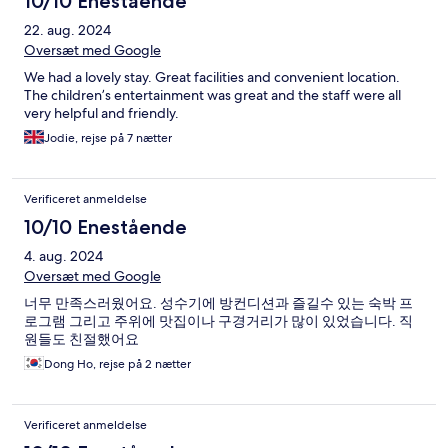
10/10 Enestående
22. aug. 2024
Oversæt med Google
We had a lovely stay. Great facilities and convenient location.
The children’s entertainment was great and the staff were all
very helpful and friendly.
Jodie, rejse på 7 nætter
Verificeret anmeldelse
10/10 Enestående
4. aug. 2024
Oversæt med Google
너무 만족스러웠어요. 성수기에 방컨디션과 즐길수 있는 숙박 프
로그램 그리고 주위에 맛집이나 구경거리가 많이 있었습니다. 직
원들도 친절했어요
Dong Ho, rejse på 2 nætter
Verificeret anmeldelse