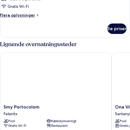
Gratis Wi-Fi
Flere
Flere oplysninger
oplysninger
om
Se priser
Værelse
Lignende overnatningssteder
Smy Portocolom
Ona Vill
Smy
Ona
Smy Portocolom
Ona Vi
Portocolom
Village
Felanitx
Santany
Felanitx
Cala
Pool
Kæledyrsvenligt
Pool
d'Or
Gratis Wi-Fi
Restaurant
Gratis
Santanyi