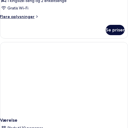
1 kingsize-seng og 2 enkeltsenge
soveværelser
Gratis Wi-Fi
-
Flere
Flere oplysninger
balkon
oplysninger
om
Se priser
Suite
-
2
soveværelser
-
balkon
Værelse