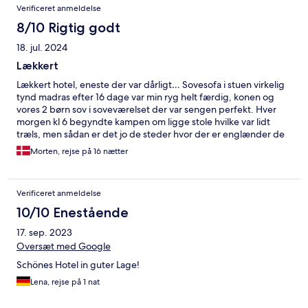
Anmeldelser
Verificeret anmeldelse
8/10 Rigtig godt
18. jul. 2024
Lækkert
Lækkert hotel, eneste der var dårligt… Sovesofa i stuen virkelig
tynd madras efter 16 dage var min ryg helt færdig, konen og
vores 2 børn sov i soveværelset der var sengen perfekt. Hver
morgen kl 6 begyndte kampen om ligge stole hvilke var lidt
træls, men sådan er det jo de steder hvor der er englænder de
er virkelig er træls folke færd. Lækkert hotel kommer gerne igen
Morten, rejse på 16 nætter
Verificeret anmeldelse
10/10 Enestående
17. sep. 2023
Oversæt med Google
Schönes Hotel in guter Lage!
Lena, rejse på 1 nat