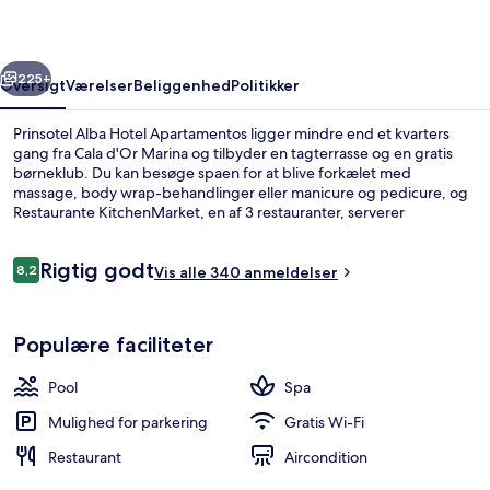
rige
Næste
225+
Oversigt
Værelser
Beliggenhed
Politikker
Prinsotel Alba Hotel Apartamentos ligger mindre end et kvarters
gang fra Cala d'Or Marina og tilbyder en tagterrasse og en gratis
børneklub. Du kan besøge spaen for at blive forkælet med
massage, body wrap-behandlinger eller manicure og pedicure, og
Restaurante KitchenMarket, en af 3 restauranter, serverer
morgenmad og aftensmad. En indendørs pool, en bar ved poolen
og et fitnesscenter er andre højdepunkter.
Anmeldelser
Rigtig godt
8,2
Vis alle 340 anmeldelser
8,2 ud af 10.
Marina
Populære faciliteter
Pool
Spa
Mulighed for parkering
Gratis Wi-Fi
Restaurant
Aircondition