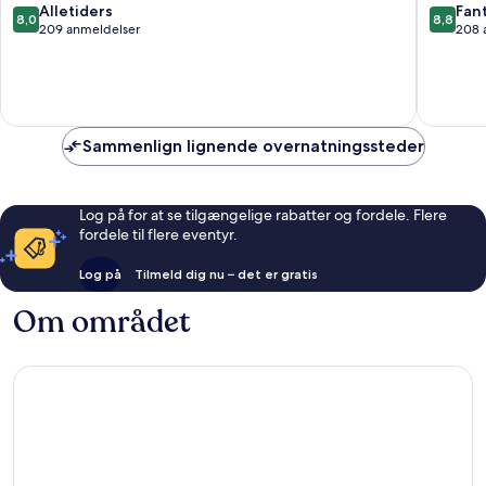
8.0
8.8
Alletiders
Fant
8,0
8,8
ud
ud
209 anmeldelser
208 
af
af
10,
10,
Alletiders,
Fantasti
209
208
anmeldelser
anmelde
Sammenlign lignende overnatningssteder
Log på for at se tilgængelige rabatter og fordele. Flere
fordele til flere eventyr.
Log på
Tilmeld dig nu – det er gratis
Om området