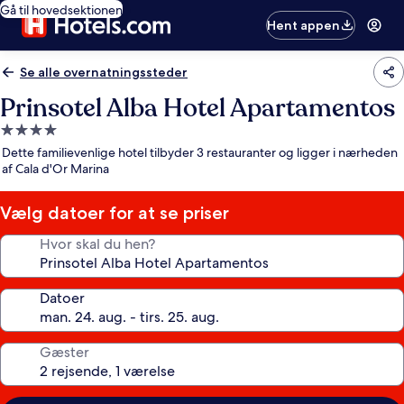
Gå til hovedsektionen
Hent appen
Se alle overnatningssteder
Prinsotel Alba Hotel Apartamentos
4.0-
stjernet
Dette familievenlige hotel tilbyder 3 restauranter og ligger i nærheden
overnatningssted
af Cala d'Or Marina
Vælg datoer for at se priser
Hvor skal du hen?
Datoer
Gæster