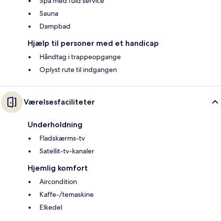
Spa med fuld service
Sauna
Dampbad
Hjælp til personer med et handicap
Håndtag i trappeopgange
Oplyst rute til indgangen
Værelsesfaciliteter
Underholdning
Fladskærms-tv
Satellit-tv-kanaler
Hjemlig komfort
Aircondition
Kaffe-/temaskine
Elkedel