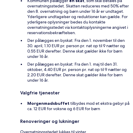
Kommunen pålægger
en skat
, som skal betales på
overnatningsstedet. Skatten reduceres med 50% efter
den 8. overnatning og børn under 16 år er undtaget.
Yderligere undtagelser og reduktioner kan gælde. For
yderligere oplysninger bedes du kontakte
overnatningsstedet via kontaktoplysningerne angivet i
reservationsbekræftelsen.
Der pålægges en byskat: Fra den 1. november til den
30. april, 1.10 EUR pr. person pr. nat op til 9 nætter og
0.55 EUR derefter. Denne skat gælder ikke for børn
under 16 år.
Der pålægges en byskat: Fra den 1. maj til den 31.
oktober, 4.40 EUR pr. person pr. nat op til 9 nætter og
2.20 EUR derefter. Denne skat gælder ikke for børn
under 16 år.
Valgfrie tjenester
Morgenmadsbuffet
tilbydes mod et ekstra gebyr på
ca. 12 EUR for voksne og 6 EUR for børn
Renoveringer og lukninger
Overnatningsstedet lukkes til vinter.