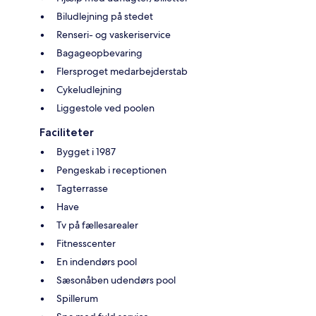
Biludlejning på stedet
Renseri- og vaskeriservice
Bagageopbevaring
Flersproget medarbejderstab
Cykeludlejning
Liggestole ved poolen
Faciliteter
Bygget i 1987
Pengeskab i receptionen
Tagterrasse
Have
Tv på fællesarealer
Fitnesscenter
En indendørs pool
Sæsonåben udendørs pool
Spillerum