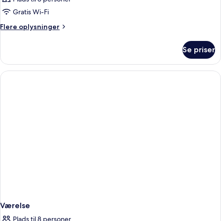
Gratis Wi-Fi
Flere
Flere oplysninger
oplysninger
om
Se priser
Værelse
Værelse
Plads til 8 personer