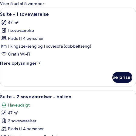
for
Viser 5 ud af 5 værelser
værelser
Indlæs
Et moderne hotelværelse med en stor,
1
Suite - 1 soveværelse
alle
47 m²
billeder
1 soveværelse
af
Suite
Plads til 4 personer
-
1 kingsize-seng og 1 sovesofa (dobbeltseng)
1
Gratis Wi-Fi
soveværelse
Flere
Flere oplysninger
oplysninger
om
Se priser
Suite
-
1
Indlæs
Et moderne hotelværelse med en stor se
5
soveværelse
Suite - 2 soveværelser - balkon
alle
Haveudsigt
billeder
47 m²
af
Suite
2 soveværelser
-
Plads til 4 personer
2