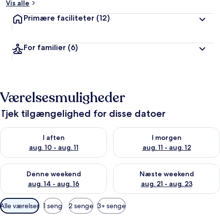
Vis alle
Primære faciliteter
(12)
For familier
(6)
Værelsesmuligheder
Tjek tilgængelighed for disse datoer
Tjek tilgængelighed for i aften aug. 10 - aug. 11
Tjek tilgængelighed for i morg
I aften
I morgen
aug. 10 - aug. 11
aug. 11 - aug. 12
Tjek tilgængelighed for denne weekend aug. 14 - aug. 16
Tjek tilgængelighed for næste
Denne weekend
Næste weekend
aug. 14 - aug. 16
aug. 21 - aug. 23
Tilgængelige
Alle værelser
1 seng
2 senge
3+ senge
filtre