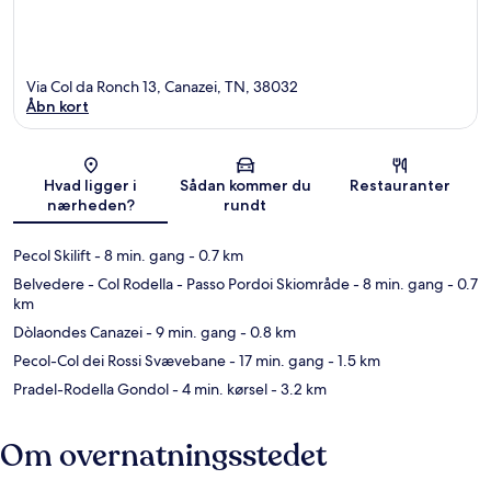
Via Col da Ronch 13, Canazei, TN, 38032
Åbn kort
Kort
Hvad ligger i
Sådan kommer du
Restauranter
nærheden?
rundt
Pecol Skilift
- 8 min. gang
- 0.7 km
Belvedere - Col Rodella - Passo Pordoi Skiområde
- 8 min. gang
- 0.7
km
Dòlaondes Canazei
- 9 min. gang
- 0.8 km
Pecol-Col dei Rossi Svævebane
- 17 min. gang
- 1.5 km
Pradel-Rodella Gondol
- 4 min. kørsel
- 3.2 km
Om overnatningsstedet