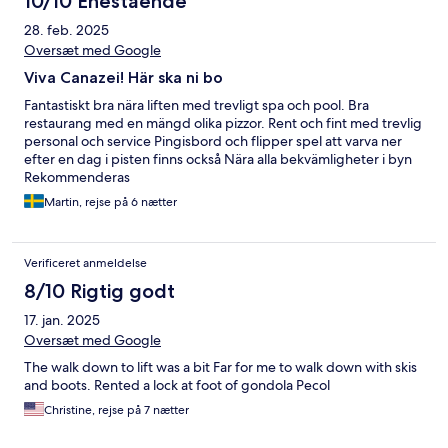
10/10 Enestående
28. feb. 2025
Oversæt med Google
Viva Canazei! Här ska ni bo
Fantastiskt bra nära liften med trevligt spa och pool. Bra
restaurang med en mängd olika pizzor. Rent och fint med trevlig
personal och service Pingisbord och flipper spel att varva ner
efter en dag i pisten finns också Nära alla bekvämligheter i byn
Rekommenderas
Martin, rejse på 6 nætter
Verificeret anmeldelse
8/10 Rigtig godt
17. jan. 2025
Oversæt med Google
The walk down to lift was a bit Far for me to walk down with skis
and boots. Rented a lock at foot of gondola Pecol
Christine, rejse på 7 nætter