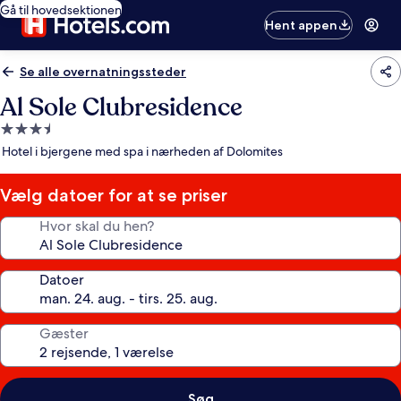
Gå til hovedsektionen
Hent appen
Se alle overnatningssteder
Al Sole Clubresidence
3.5-
stjernet
Hotel i bjergene med spa i nærheden af Dolomites
overnatningssted
Vælg datoer for at se priser
Hvor skal du hen?
Datoer
Gæster
Søg