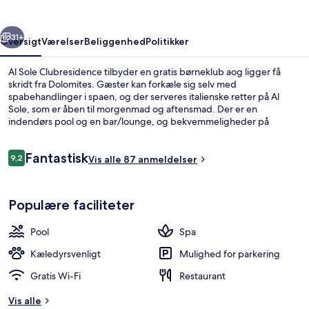
rige
Næste
31+
Oversigt
Værelser
Beliggenhed
Politikker
Al Sole Clubresidence tilbyder en gratis børneklub aog ligger få
skridt fra Dolomites. Gæster kan forkæle sig selv med
spabehandlinger i spaen, og der serveres italienske retter på Al
Sole, som er åben til morgenmad og aftensmad. Der er en
indendørs pool og en bar/lounge, og bekvemmeligheder på
værelset inkluderer køleskab og mikrobølgeovn.
Anmeldelser
Fantastisk
9,2
Vis alle 87 anmeldelser
9,2 ud af 10.
Indendørs pool, åben fra kl. 10.00 til kl
Populære faciliteter
Pool
Spa
Kæledyrsvenligt
Mulighed for parkering
Gratis Wi-Fi
Restaurant
Vis alle