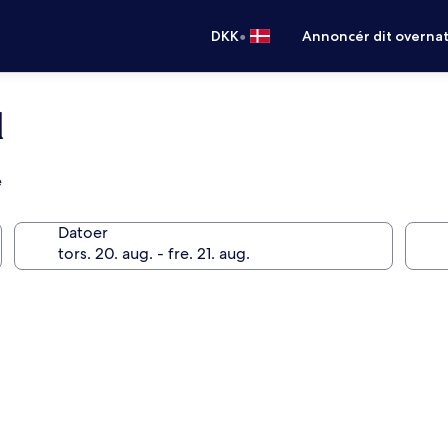
•
DKK
Annoncér dit overna
l
e
Datoer