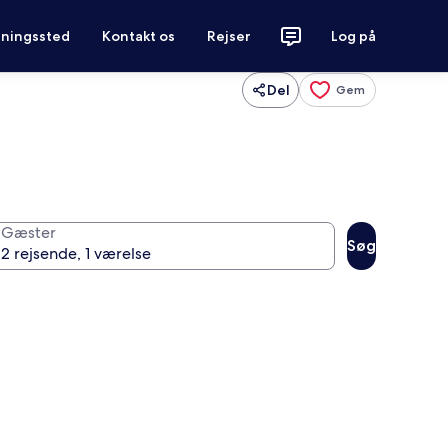
tningssted
Kontakt os
Rejser
Log på
Del
Gem
Gæster
Søg