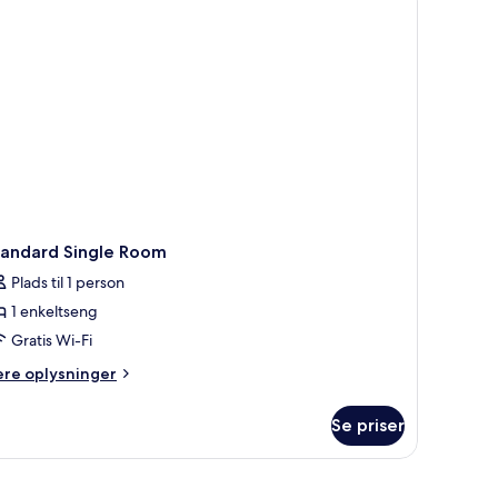
tandard Single Room
Plads til 1 person
1 enkeltseng
Gratis Wi-Fi
ere
ere oplysninger
lysninger
m
Se priser
andard
ngle
oom