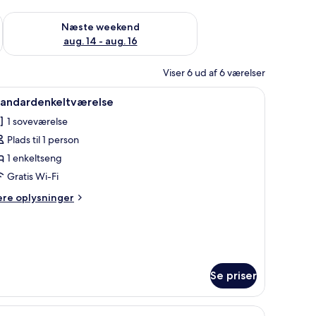
d aug. 7 - aug. 9
Tjek tilgængelighed for næste weekend aug. 14 - aug. 16
Næste weekend
aug. 14 - aug. 16
Viser 6 ud af 6 værelser
 med gardiner.
ebord, et fjernsyn og et vindue med gardiner.
ndlæs
Et lille, pænt indrettet soveværelse med seng
1
tandardenkeltværelse
le
1 soveværelse
illeder
Plads til 1 person
f
tandardenkeltværelse
1 enkeltseng
Gratis Wi-Fi
ere
ere oplysninger
lysninger
m
andardenkeltværelse
Se priser
re computere, mørklægningsgardiner