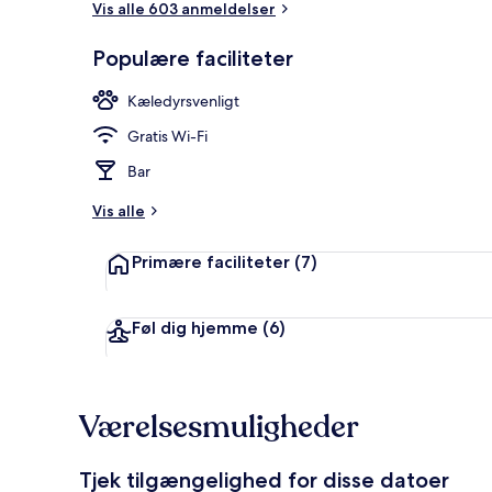
Vis alle 603 anmeldelser
Populære faciliteter
Terrasse/går
Kæledyrsvenligt
Gratis Wi-Fi
Bar
Vis alle
Primære faciliteter
(7)
Føl dig hjemme
(6)
Værelsesmuligheder
Tjek tilgængelighed for disse datoer