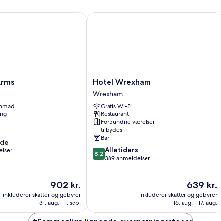
ms
Hotel Wrexham
Hotel
Arms
Hotel Wrexham
Wrexham
Wrexham
Wrexham
enmad
Gratis Wi-Fi
ing
Restaurant
Forbundne værelser
tilbydes
Bar
nde
8.2
Alletiders
elser
8,2
ud
389 anmeldelser
af
10,
Prisen
Prisen
902 kr.
639 kr.
Alletiders,
er
er
389
inkluderer skatter og gebyrer
inkluderer skatter og gebyrer
902 kr.
639 kr.
anmeldelser
31. aug. - 1. sep.
16. aug. - 17. aug.