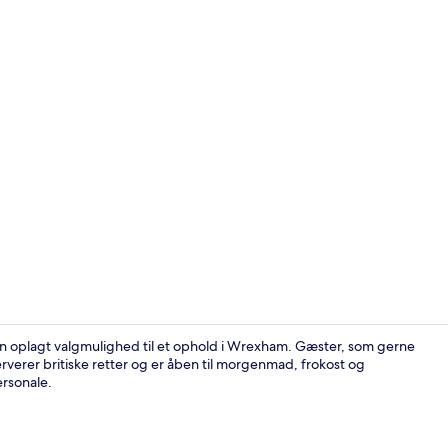
Reception
en oplagt valgmulighed til et ophold i Wrexham. Gæster, som gerne
rverer britiske retter og er åben til morgenmad, frokost og
rsonale.
Der servere