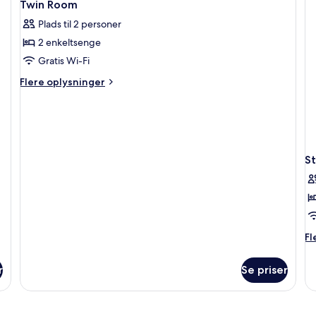
3
enkeltsenge
Twin Room
alle
Plads til 2 personer
billeder
2 enkeltsenge
af
Twin
Gratis Wi-Fi
Room
Flere
Flere oplysninger
oplysninger
om
Twin
Room
S
Fl
Fl
op
o
r
Se priser
St
Si
R