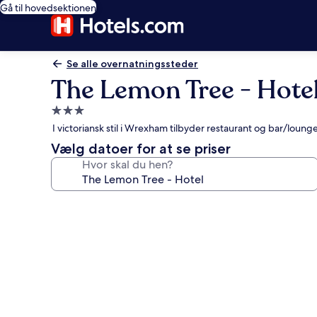
Gå til hovedsektionen
Se alle overnatningssteder
The Lemon Tree - Hote
3.0-
stjernet
I victoriansk stil i Wrexham tilbyder restaurant og bar/loung
overnatningssted
Vælg datoer for at se priser
Hvor skal du hen?
Billedgalleri
for
The
Lemon
Tree
-