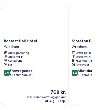
Rossett Hall Hotel
Moreton Park Lodge
Rossett
Moreton
Rossett Hall Hotel
Moreton Park Lodge
Hall
Park
Wrexham
Wrexham
Hotel
Lodge
Gratis parkering
Gratis parkering
Wrexham
Wrexham
Gratis Wi-Fi
Gratis Wi-Fi
Restaurant
Faciliteter til tøjvask
Bar
Ikke-ryger
9.0
8.2
Fremragende
Alletiders
9,0
8,2
ud
ud
634 anmeldelser
311 anmeldelser
af
af
10,
10,
Fremragende,
Alletiders,
Prisen
708 kr.
634
311
er
anmeldelser
anmeldelser
inkluderer skatter og gebyrer
inkluderer 
708 kr.
31. aug. - 1. sep.