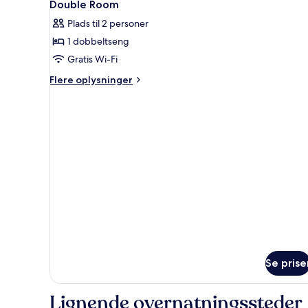
1
Double Room
alle
Plads til 2 personer
billeder
1 dobbeltseng
af
Double
Gratis Wi-Fi
Room
Flere
Flere oplysninger
oplysninger
om
Double
Room
Se prise
Lignende overnatningssteder