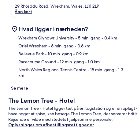
29 Rhosddu Road, Wrexham, Wales, LL11 2LP
Åbn kort
Hvad ligger i nærheden?
Wrexham Glyndwr University
- 5 min. gang
- 0.4 km
Oriel Wrexham
- 6 min. gang
- 0.6 km
Kor
Bellevue Park
- 10 min. gang
- 0.9 km
Racecourse Ground
- 12 min. gang
- 1.0 km
North Wales Regional Tennis Centre
- 15 min. gang
- 1.3
km
Se mere
The Lemon Tree - Hotel
The Lemon Tree - Hotel ligger tæt på en togstation og er en oplagt
have noget at spise, kan besøge The Lemon Tree, der serverer briti
Rejsende er vilde med stedets hjælpsomme personale.
Oplysninger om afbestillingsrettigheder