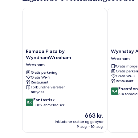
Ramada Plaza by WyndhamWrexham
Wynnstay Ar
Ramada
Wynnstay
Ramada Plaza by
Wynnstay 
Plaza
Arms
WyndhamWrexham
Wrexham
by
Wrexham
Wrexham
Gratis morg
WyndhamWrexham
Gratis parker
Wrexham
Gratis parkering
Gratis Wi-Fi
Gratis Wi-Fi
Restaurant
Restaurant
Forbundne værelser
9.4
Eneståe
9,4
tilbydes
ud
314 anmeld
8.6
af
Fantastisk
8,6
ud
10,
1.002 anmeldelser
af
Enestående,
Prisen
663 kr.
10,
314
er
Fantastisk,
anmeldelser
inkluderer skatter og gebyrer
663 kr.
9. aug. - 10. aug.
1.002
anmeldelser