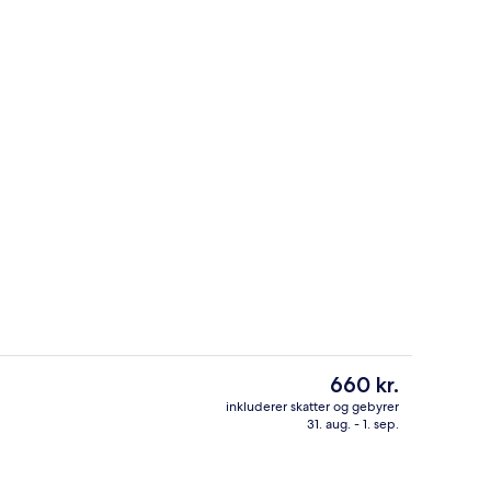
Standardværelse med 2 enkeltsenge |
Den
660 kr.
nuværende
inkluderer skatter og gebyrer
pris
31. aug. - 1. sep.
s morgenmad, frokost og aftensmad
Udendørsområde
er
660 kr.