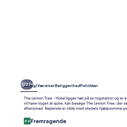
Hotel
27+
Oversigt
Værelser
Beliggenhed
Politikker
The Lemon Tree - Hotel ligger tæt på en togstation og er 
vil have noget at spise, kan besøge The Lemon Tree, der se
aftensmad. Rejsende er vilde med stedets hjælpsomme pe
Anmeldelser
Fremragende
8,8
8,8 ud af 10.