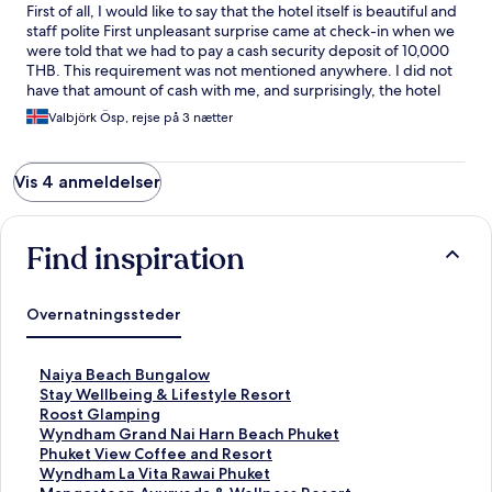
Penthouse Suite with Mountain View, which was the cheaper
First of all, I would like to say that the hotel itself is beautiful and
option available when booking. I paid for one room category
staff polite First unpleasant surprise came at check-in when we
but received another. The room description was inaccurate, and
were told that we had to pay a cash security deposit of 10,000
several of the advertised amenities were missing. When I raised
THB. This requirement was not mentioned anywhere. I did not
this with reception, I was told that the incorrect information
have that amount of cash with me, and surprisingly, the hotel
came from Hotels.com and that the hotel accepted no
would not accept a credit card for the deposit. After some
responsibility for it. As a guest, however, I booked based on the
Valbjörk Ösp, rejse på 3 nætter
discussion, the staff kindly agreed to accept the smaller amount
advertised description and expected to receive what I had paid
of cash that I had with me, and I also had to leave my passport as
for. There was no hand soap in any bathroom.
security until check-out. In the room contains a detailed price list
Vis 4 anmeldelser
for stains on towels and bed linen, broken cutlery I would have
expected a credit card deposit to be a much safer and more
practical solution for both the hotel and its guests. Another
major disappointment was that I specifically booked and paid
Find inspiration
for the Penthouse Suite with Sea View, but instead received the
Penthouse Suite with Mountain View, which was the cheaper
option available when booking. I paid for one room category
Overnatningssteder
but received another. The room description was inaccurate, and
several of the advertised amenities were missing. When I raised
this with reception, I was told that the incorrect information
L
Naiya Beach Bungalow
came from Hotels.com and that the hotel accepted no
i
L
Stay Wellbeing & Lifestyle Resort
responsibility for it. As a guest, however, I booked based on the
n
i
L
Roost Glamping
advertised description and expected to receive what I had paid
k
n
i
L
Wyndham Grand Nai Harn Beach Phuket
for. There was no hand soap in any bathroom.
å
k
n
i
L
Phuket View Coffee and Resort
b
å
k
n
i
L
Wyndham La Vita Rawai Phuket