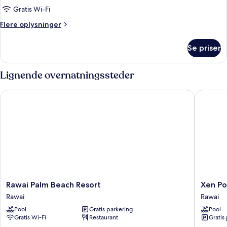
havudsigt
Gratis Wi-Fi
Flere
Flere oplysninger
oplysninger
om
Se priser
Luksus-
penthouselejlighed
-
Lignende overnatningssteder
havudsigt
Rawai Palm Beach Resort
Xen Pool
Rawai
Xen
Rawai Palm Beach Resort
Xen Po
Palm
Pool
Rawai
Rawai
Beach
Access
Pool
Gratis parkering
Pool
Resort
Rawai
Gratis Wi-Fi
Restaurant
Gratis
Rawai