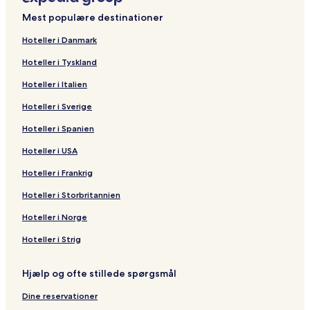
n
n
i
a
e
L
t
a
'
i
e
a
B
:
e
d
i
s
e
n
n
e
d
r
g
g
n
n
w
a
e
c
T
n
V
w
a
S
:
e
d
i
s
e
n
n
e
d
Mest populære destinationer
a
&
g
d
C
V
e
h
E
a
i
a
a
u
T
:
e
d
i
s
e
n
n
e
l
L
N
o
i
n
f
L
S
j
i
n
n
h
F
:
e
d
i
s
e
n
n
Hoteller i Danmark
o
i
a
f
t
A
r
P
e
i
P
K
s
e
r
T
:
e
d
i
s
e
n
Hoteller i Tyskland
w
f
i
f
a
y
o
A
r
t
a
r
u
F
i
h
R
:
e
d
i
s
e
e
H
e
R
u
n
T
e
t
l
a
r
r
e
e
o
P
:
e
d
i
s
Hoteller i Italien
s
a
e
a
r
t
O
n
R
m
t
i
o
n
N
y
e
N
:
e
d
i
t
r
a
w
v
H
N
i
e
B
i
P
n
d
a
a
a
a
S
:
e
d
Hoteller i Sverige
y
n
n
a
e
o
G
t
s
e
n
H
t
s
i
l
c
i
a
E
:
e
l
B
d
i
d
t
y
o
a
g
U
H
h
H
T
e
h
t
c
Q
:
Hoteller i Spanien
e
e
R
P
a
e
R
r
c
P
K
o
i
a
h
B
a
u
o
K
L
R
a
e
h
&
l
a
t
h
h
E
t
p
r
a
l
r
r
l
a
e
Hoteller i USA
e
c
s
u
W
P
w
P
R
u
T
e
B
n
i
u
n
d
o
t
R
Hoteller i Frankrig
s
h
o
k
e
h
a
h
e
k
,
l
e
V
e
B
a
f
a
e
o
P
r
e
l
u
i
u
s
e
N
a
a
i
N
e
y
t
R
s
Hoteller i Storbritannien
r
h
t
t
l
k
P
k
o
t
a
n
c
l
a
a
s
H
e
o
t
u
n
e
h
e
r
R
i
d
h
l
i
c
R
o
s
r
Hoteller i Norge
k
e
t
u
t
t
e
H
A
R
a
h
h
e
t
i
t
e
s
k
s
a
p
e
s
a
R
s
e
d
a
Hoteller i Strig
t
s
e
o
r
a
s
P
r
e
i
l
e
n
R
t
r
n
r
o
h
n
s
d
n
d
Hjælp og ofte stillede spørgsmål
e
t
B
t
r
u
N
o
e
c
V
s
e
m
t
k
a
r
n
e
i
Dine reservationer
o
a
e
&
e
t
t
c
l