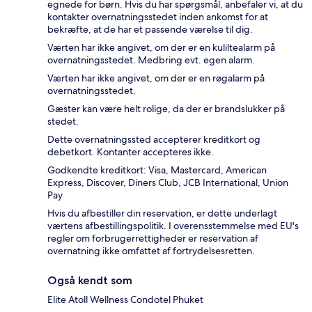
egnede for børn. Hvis du har spørgsmål, anbefaler vi, at du
kontakter overnatningsstedet inden ankomst for at
bekræfte, at de har et passende værelse til dig.
Værten har ikke angivet, om der er en kuliltealarm på
overnatningsstedet. Medbring evt. egen alarm.
Værten har ikke angivet, om der er en røgalarm på
overnatningsstedet.
Gæster kan være helt rolige, da der er brandslukker på
stedet.
Dette overnatningssted accepterer kreditkort og
debetkort. Kontanter accepteres ikke.
Godkendte kreditkort: Visa, Mastercard, American
Express, Discover, Diners Club, JCB International, Union
Pay
Hvis du afbestiller din reservation, er dette underlagt
værtens afbestillingspolitik. I overensstemmelse med EU's
regler om forbrugerrettigheder er reservation af
overnatning ikke omfattet af fortrydelsesretten.
Også kendt som
Elite Atoll Wellness Condotel Phuket