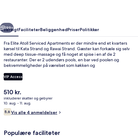
Apartments
rige
Næste
199+
Oversigt
Faciliteter
Beliggenhed
Priser
Politikker
Fra Elite Atoll Serviced Apartments er der mindre end et kvarters
kørsel til Kata Strand og Rawai Strand. Gæster kan forkæle sig selv
med deep tissue-massage og få noget at spise i en af de 2
restauranter. Der er 2 udendørs pools, en bar ved poolen og
bekvemmeligheder på værelset som køkken og
vaskemaskine/tørretumbler.
VIP Access
Den
510 kr.
2 udendørs pools
nuværende
inkluderer skatter og gebyrer
pris
10. aug. - 11. aug.
er
Anmeldelser
5,6
Vis alle 4 anmeldelser
510 kr.
5,6 ud af 10.
Populære faciliteter