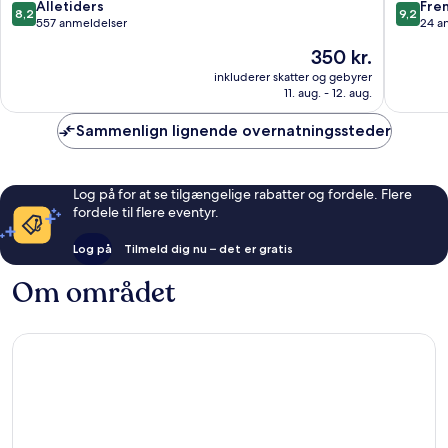
8.2
9.2
Alletiders
Fre
8,2
9,2
ud
ud
557 anmeldelser
24 a
af
af
Prisen
350 kr.
10,
10,
er
Alletiders,
Fremrag
inkluderer skatter og gebyrer
350 kr.
11. aug. - 12. aug.
557
24
anmeldelser
anmelde
Sammenlign lignende overnatningssteder
Log på for at se tilgængelige rabatter og fordele. Flere
fordele til flere eventyr.
Log på
Tilmeld dig nu – det er gratis
Om området