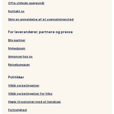
r
c
n
A
t
u
e
l
Ofte stillede spørgsmål
t
h
t
t
r
b
a
s
m
i
y
s
Kontakt os
a
s
B
n
t
r
Skriv en anmeldelse af et overnatningssted
j
R
o
a
e
w
For leverandører, partnere og presse
i
s
n
W
o
S
Bliv partner
e
r
t
l
t
a
Nyhedsrum
l
P
r
n
h
l
Annoncer hos os
e
u
i
Rejsebureauer
s
k
n
s
e
g
S
t
Politikker
p
a
Vilkår og betingelser
Vilkår og betingelser for Vrbo
Hjælp til personer med et handicap
Fortrolighed