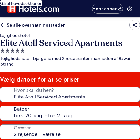
Gå til hovedsektionen
Hent appen
Se alle overnatningssteder
Lejlighedshotel
Elite Atoll Serviced Apartments
5.0-
stjernet
Lejlighedshotel i bjergene med 2 restauranter i nærheden af Rawai
overnatningssted
Strand
Vælg datoer for at se priser
Hvor skal du hen?
Datoer
Gæster