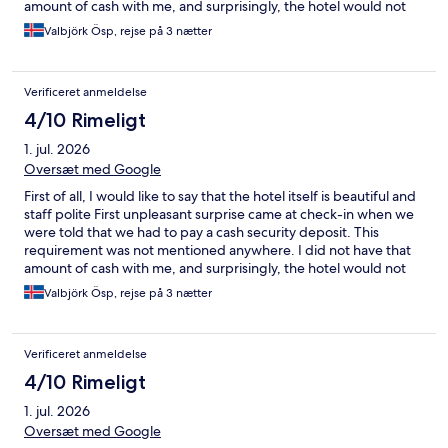
amount of cash with me, and surprisingly, the hotel would not
accept a credit card for the deposit. After some discussion, the
Valbjörk Ösp, rejse på 3 nætter
staff kindly agreed to accept the smaller amount of cash that I
had with me, and I also had to leave my passport as security until
check-out. In the room contains a detailed price list for stains on
Verificeret anmeldelse
towels and bed linen, broken cutlery I would have expected a
credit card deposit to be a much safer and more practical
4/10 Rimeligt
solution for both the hotel and its guests. Another major
1. jul. 2026
disappointment was that I specifically booked and paid for the
Penthouse Suite with Sea View, but instead received the
Oversæt med Google
Penthouse Suite with Mountain View, which was the cheaper
First of all, I would like to say that the hotel itself is beautiful and
option available when booking. I paid for one room category
staff polite First unpleasant surprise came at check-in when we
but received another. The room description was inaccurate, and
were told that we had to pay a cash security deposit. This
several of the advertised amenities were missing. When I raised
requirement was not mentioned anywhere. I did not have that
this with reception, I was told that the incorrect information
amount of cash with me, and surprisingly, the hotel would not
came from Hotels.com and that the hotel accepted no
accept a credit card for the deposit. After some discussion, the
responsibility for it. As a guest, however, I booked based on the
Valbjörk Ösp, rejse på 3 nætter
staff kindly agreed to accept the smaller amount of cash that I
advertised description and expected to receive what I had paid
had with me, and I also had to leave my passport as security until
for. There was no hand soap in any bathroom.
check-out. In the room contains a detailed price list for stains on
Verificeret anmeldelse
towels and bed linen, broken cutlery I would have expected a
credit card deposit to be a much safer and more practical
4/10 Rimeligt
solution for both the hotel and its guests. Another major
1. jul. 2026
disappointment was that I specifically booked and paid for the
Penthouse Suite with Sea View, but instead received the
Oversæt med Google