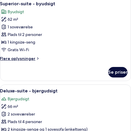
Indlæs
18
Superior-suite - byudsigt
alle
Byudsigt
billeder
62 m²
af
Superior-
1 soveværelse
suite
Plads til 2 personer
-
1 kingsize-seng
byudsigt
Gratis Wi-Fi
Flere
Flere oplysninger
oplysninger
om
Se priser
Superior-
suite
-
Indlæs
Et moderne hotelværelse med en stor sen
26
byudsigt
Deluxe-suite - bjergudsigt
alle
Bjergudsigt
billeder
66 m²
af
Deluxe-
2 soveværelser
suite
Plads til 4 personer
-
2 kingsize-senge og 1 sovesofa (enkeltseng)