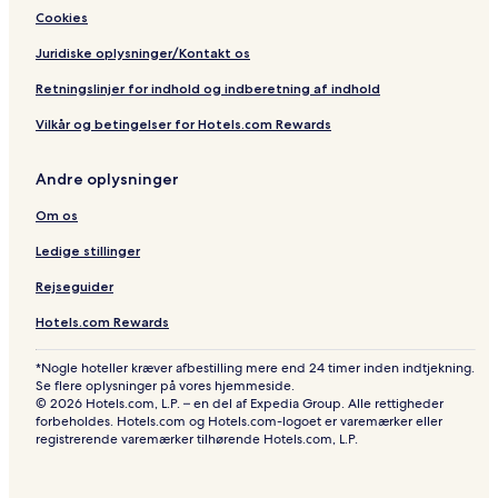
Cookies
Juridiske oplysninger/Kontakt os
Retningslinjer for indhold og indberetning af indhold
Vilkår og betingelser for Hotels.com Rewards
Andre oplysninger
Om os
Ledige stillinger
Rejseguider
Hotels.com Rewards
*Nogle hoteller kræver afbestilling mere end 24 timer inden indtjekning.
Se flere oplysninger på vores hjemmeside.
© 2026 Hotels.com, L.P. – en del af Expedia Group. Alle rettigheder
forbeholdes. Hotels.com og Hotels.com-logoet er varemærker eller
registrerende varemærker tilhørende Hotels.com, L.P.