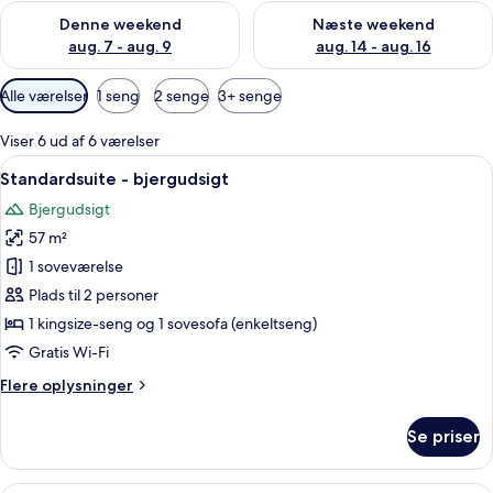
Tjek tilgængelighed for denne weekend aug. 7 - aug. 9
Tjek tilgængelighed for næste
Denne weekend
Næste weekend
aug. 7 - aug. 9
aug. 14 - aug. 16
Tilgængelige
Alle værelser
1 seng
2 senge
3+ senge
filtre
for
Viser 6 ud af 6 værelser
værelser
Indlæs
Et moderne hotelværelse med en stor sen
14
Standardsuite - bjergudsigt
alle
Bjergudsigt
billeder
57 m²
af
Standardsuite
1 soveværelse
-
Plads til 2 personer
bjergudsigt
1 kingsize-seng og 1 sovesofa (enkeltseng)
Gratis Wi-Fi
Flere
Flere oplysninger
oplysninger
om
Se priser
Standardsuite
-
bjergudsigt
Et moderne hotelværelse med en stor s