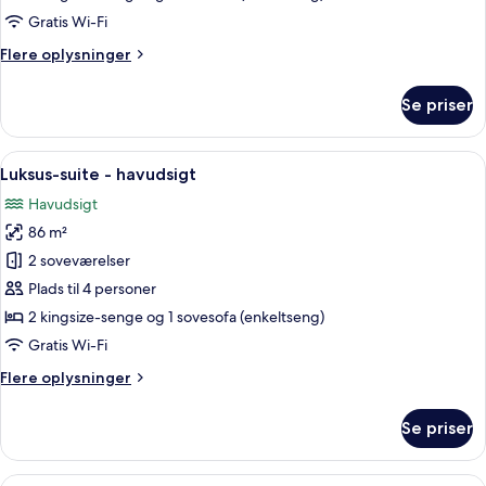
bjergudsigt
Gratis Wi-Fi
Flere
Flere oplysninger
oplysninger
om
Se priser
Deluxe-
suite
-
Indlæs
Et moderne hotelværelse med en stor 
36
bjergudsigt
Luksus-suite - havudsigt
alle
Havudsigt
billeder
86 m²
af
Luksus-
2 soveværelser
suite
Plads til 4 personer
-
2 kingsize-senge og 1 sovesofa (enkeltseng)
havudsigt
Gratis Wi-Fi
Flere
Flere oplysninger
oplysninger
om
Se priser
Luksus-
suite
-
Indlæs
En moderne stue med en buet hvid sofa