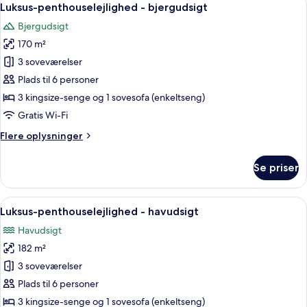
43
havudsigt
Luksus-penthouselejlighed - bjergudsigt
alle
Bjergudsigt
billeder
170 m²
af
Luksus-
3 soveværelser
penthouselejlighed
Plads til 6 personer
-
3 kingsize-senge og 1 sovesofa (enkeltseng)
bjergudsigt
Gratis Wi-Fi
Flere
Flere oplysninger
oplysninger
om
Se priser
Luksus-
penthouselejlighed
-
Indlæs
En moderne stue med sofabord i glas, 
32
bjergudsigt
Luksus-penthouselejlighed - havudsigt
alle
Havudsigt
billeder
182 m²
af
Luksus-
3 soveværelser
penthouselejlighed
Plads til 6 personer
-
3 kingsize-senge og 1 sovesofa (enkeltseng)