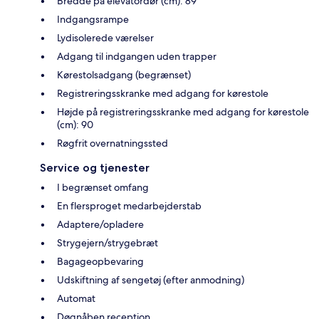
Bredde på elevatordør (cm): 89
Indgangsrampe
Lydisolerede værelser
Adgang til indgangen uden trapper
Kørestolsadgang (begrænset)
Registreringsskranke med adgang for kørestole
Højde på registreringsskranke med adgang for kørestole
(cm): 90
Røgfrit overnatningssted
Service og tjenester
I begrænset omfang
En flersproget medarbejderstab
Adaptere/opladere
Strygejern/strygebræt
Bagageopbevaring
Udskiftning af sengetøj (efter anmodning)
Automat
Døgnåben reception