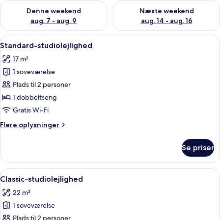
Tjek tilgængelighed for denne weekend aug. 7 - aug. 9
Tjek tilgængelighed for næste
Denne weekend
Næste weekend
aug. 7 - aug. 9
aug. 14 - aug. 16
Indlæs
Et moderne hotelværelse med en stor 
30
Standard-studiolejlighed
alle
17 m²
billeder
1 soveværelse
af
Standard-
Plads til 2 personer
studiolejlighed
1 dobbeltseng
Gratis Wi-Fi
Flere
Flere oplysninger
oplysninger
om
Se priser
Standard-
studiolejlighed
Indlæs
Et moderne hotelværelse med seng, sk
36
Classic-studiolejlighed
alle
22 m²
billeder
1 soveværelse
af
Classic-
Plads til 2 personer