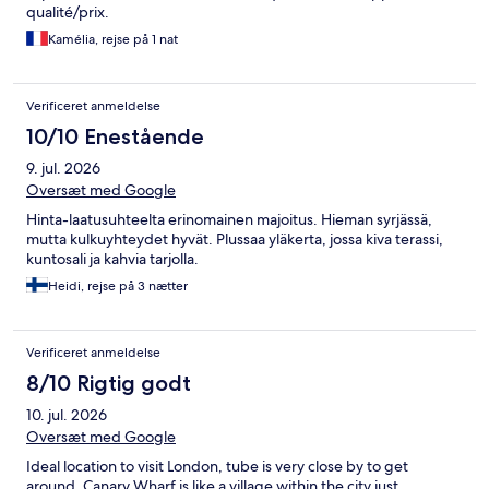
qualité/prix.
Kamélia, rejse på 1 nat
Verificeret anmeldelse
10/10 Enestående
9. jul. 2026
Oversæt med Google
Hinta-laatusuhteelta erinomainen majoitus. Hieman syrjässä,
mutta kulkuyhteydet hyvät. Plussaa yläkerta, jossa kiva terassi,
kuntosali ja kahvia tarjolla.
Heidi, rejse på 3 nætter
Verificeret anmeldelse
8/10 Rigtig godt
10. jul. 2026
Oversæt med Google
Ideal location to visit London, tube is very close by to get
around. Canary Wharf is like a village within the city just