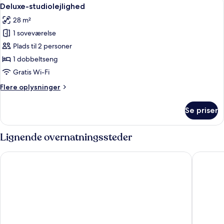
Indlæs
26
Deluxe-studiolejlighed
alle
28 m²
billeder
1 soveværelse
af
Deluxe-
Plads til 2 personer
studiolejlighed
1 dobbeltseng
Gratis Wi-Fi
Flere
Flere oplysninger
oplysninger
om
Se priser
Deluxe-
studiolejlighed
Lignende overnatningssteder
Tribe London Canary Wharf
Point A 