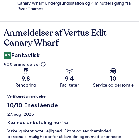
Canary Wharf Undergrundsstation og 4 minutters gang fra
River Thames.
Anmeldelser af Vertus Edit
Anmeldelser
Canary Wharf
Fantastisk
9,2
900 anmeldelser
9,8
9,4
10
Rengøring
Faciliteter
Service og personale
Anmeldelser
Verificeret anmeldelse
10/10 Enestående
27. aug. 2025
Kæmpe anbefaling herfra
Virkelig skønt hotel lejlighed. Skønt og serviceminded
personale, muligheder for at lave din egen mad, skønneste