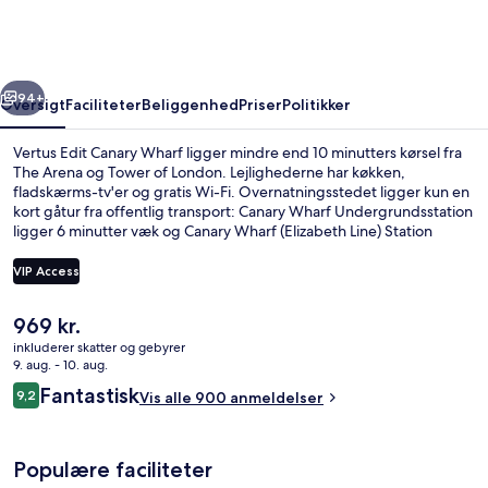
Wharf
rige
Næste
94+
Oversigt
Faciliteter
Beliggenhed
Priser
Politikker
Vertus Edit Canary Wharf ligger mindre end 10 minutters kørsel fra
The Arena og Tower of London. Lejlighederne har køkken,
fladskærms-tv'er og gratis Wi-Fi. Overnatningsstedet ligger kun en
kort gåtur fra offentlig transport: Canary Wharf Undergrundsstation
ligger 6 minutter væk og Canary Wharf (Elizabeth Line) Station
ligger 10 minutter derfra.
VIP Access
Den
969 kr.
Lounge
nuværende
inkluderer skatter og gebyrer
pris
9. aug. - 10. aug.
er
Anmeldelser
Fantastisk
9,2
Vis alle 900 anmeldelser
969 kr.
9,2 ud af 10.
Populære faciliteter