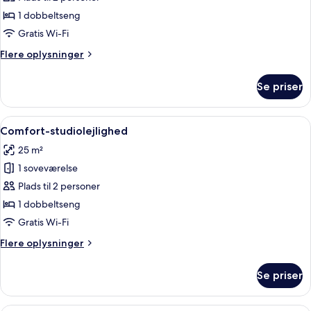
studiolejlighed
1 dobbeltseng
Gratis Wi-Fi
Flere
Flere oplysninger
oplysninger
om
Se priser
Classic-
studiolejlighed
Indlæs
Et moderne køkken med trægulv, et spi
23
Comfort-studiolejlighed
alle
25 m²
billeder
1 soveværelse
af
Comfort-
Plads til 2 personer
studiolejlighed
1 dobbeltseng
Gratis Wi-Fi
Flere
Flere oplysninger
oplysninger
om
Se priser
Comfort-
studiolejlighed
Deluxe-studiolejlighed | Skrivebord, 