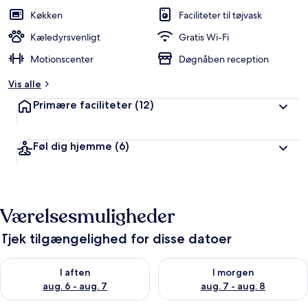
Køkken
Faciliteter til tøjvask
Kæledyrsvenligt
Gratis Wi-Fi
Motionscenter
Døgnåben reception
Vis alle
Primære faciliteter
(12)
Føl dig hjemme
(6)
Værelsesmuligheder
Tjek tilgængelighed for disse datoer
Tjek tilgængelighed for i aften aug. 6 - aug. 7
Tjek tilgængelighed for i morg
I aften
I morgen
aug. 6 - aug. 7
aug. 7 - aug. 8