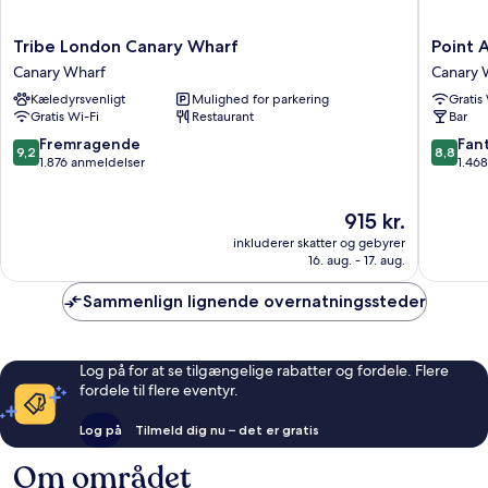
Tribe
Point
Tribe London Canary Wharf
Point 
London
A
Canary Wharf
Canary 
Canary
London
Kæledyrsvenligt
Mulighed for parkering
Gratis
Wharf
Canary
Gratis Wi-Fi
Restaurant
Bar
Canary
Wharf
Wharf
Canary
9.2
8.8
Fremragende
Fant
9,2
8,8
Wharf
ud
ud
1.876 anmeldelser
1.46
af
af
10,
10,
Prisen
915 kr.
Fremragende,
Fantasti
er
1.876
1.468
inkluderer skatter og gebyrer
915 kr.
anmeldelser
anmelde
16. aug. - 17. aug.
Sammenlign lignende overnatningssteder
Log på for at se tilgængelige rabatter og fordele. Flere
fordele til flere eventyr.
Log på
Tilmeld dig nu – det er gratis
Om området