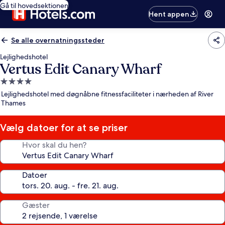
Gå til hovedsektionen
Hent appen
Se alle overnatningssteder
Lejlighedshotel
Vertus Edit Canary Wharf
4.0-
stjernet
Lejlighedshotel med døgnåbne fitnessfaciliteter i nærheden af River
overnatningssted
Thames
Vælg datoer for at se priser
Hvor skal du hen?
Datoer
Gæster