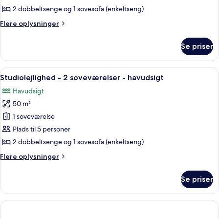
2
2 dobbeltsenge og 1 sovesofa (enkeltseng)
soveværelser
Flere
Flere oplysninger
-
oplysninger
parkudsigt
om
Se priser
Studiolejlighed
-
2
Indlæs
Et hotelværelse med seng, fjernsyn, s
23
soveværelser
Studiolejlighed - 2 soveværelser - havudsigt
alle
-
Havudsigt
parkudsigt
billeder
50 m²
af
Studiolejlighed
1 soveværelse
-
Plads til 5 personer
2
2 dobbeltsenge og 1 sovesofa (enkeltseng)
soveværelser
Flere
Flere oplysninger
-
oplysninger
havudsigt
om
Se priser
Studiolejlighed
-
2
soveværelser
-