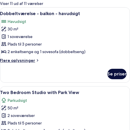
for
Viser 11 ud af 11 værelser
værelser
Indlæs
Et hotelværelse med seng, skrivebord, 
27
Dobbeltværelse - balkon - havudsigt
alle
Havudsigt
billeder
30 m²
af
Dobbeltværelse
1 soveværelse
-
Plads til 3 personer
balkon
2 enkeltsenge og 1 sovesofa (dobbeltseng)
-
Flere
Flere oplysninger
havudsigt
oplysninger
om
Se priser
Dobbeltværelse
-
balkon
Indlæs
Et hotelværelse med en stor seng, en b
5
-
Two Bedroom Studio with Park View
alle
havudsigt
Parkudsigt
billeder
50 m²
af
Two
2 soveværelser
Bedroom
Plads til 5 personer
Studio