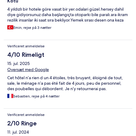
Kötü
4 yıldızlı bir hotele göre vasat bir yer.odalari güzel.hersey dahil
diye gidiyorsunuz daha başlangıçta otoparkı bile paralı.ara ikram
rezilik insanlar iki saat sıra bekliyor.Yemek sırası desen ona keza
Emin, rejse på 3 nætter
Verificeret anmeldelse
4/10 Rimeligt
15. jul. 2025
Oversæt med Google
Cet hôtel n’a rien d un 4 étoiles, très bruyant, éloigné de tout,
sale, le ménage n’a pas été fait de 4 jours, peu de personnel,
des poubelles qui débordent. Je n’y retournerai pas.
Sebastien, rejse på 4 nætter
Verificeret anmeldelse
2/10 Ringe
11. jul. 2024