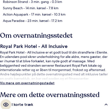
Robinson Strand
- 3 min. gang
- 0.3 km
Sunny Beach
- 14 min. kørsel
- 7.8 km
Action Aquapark
- 17 min. kørsel
- 10.3 km
Aqua Paradise
- 23 min. kørsel
- 17.2 km
Om overnatningsstedet
Royal Park Hotel - All Inclusive
Royal Park Hotel - All Inclusive er et godt bud til din strandferie i Elenite.
En udendørs pool sikrer underholdning for alle aldre, mens gæster, der
er i humør til at blive forkælet, kan nyde godt af massage. Med
beliggenhed ved stranden serverer Restaurant Royal Park lokale og
internationale retter og er åben til morgenmad, frokost og aftensmad.
Andre højdepunkter på dette overnatningssted med alt inklusive tæller
en gratis børneklub, en bar ved poolen og et fitnesscenter.
Vis mere om overnatningsstedet
Mere om dette overnatningssted
I korte træk