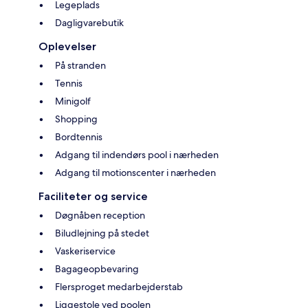
Legeplads
Dagligvarebutik
Oplevelser
På stranden
Tennis
Minigolf
Shopping
Bordtennis
Adgang til indendørs pool i nærheden
Adgang til motionscenter i nærheden
Faciliteter og service
Døgnåben reception
Biludlejning på stedet
Vaskeriservice
Bagageopbevaring
Flersproget medarbejderstab
Liggestole ved poolen