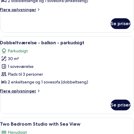
2 dobbeltsenge og 1 sovesofa (enkeltseng)
with
Flere
Flere oplysninger
Park
oplysninger
View
om
Se priser
Two
Bedroom
Studio
Indlæs
Et hotelværelse med en seng, natbor
26
with
Dobbeltværelse - balkon - parkudsigt
alle
Park
Parkudsigt
View
billeder
30 m²
af
Dobbeltværelse
1 soveværelse
-
Plads til 3 personer
balkon
2 enkeltsenge og 1 sovesofa (dobbeltseng)
-
Flere
Flere oplysninger
parkudsigt
oplysninger
om
Se priser
Dobbeltværelse
-
balkon
Indlæs
Et hotelværelse med to senge, en sofa,
5
-
Two Bedroom Studio with Sea View
alle
parkudsigt
Havudsigt