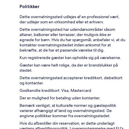
Politikker
Dette overnatningssted udlejes af en professionel vært,
der udlejer som en virksomhed eller et erhverv.
Dette overnatningssted har udendørsområder såsom
altaner, balkoner eller terrasser, der muligvis ikke er
egnede for børn. Hvis du har spørgsmål, anbefaler vi, at du
kontakter overnatningsstedet inden ankomst for at
bekræfte, at de har et passende værelse til dig.
Kun registrerede gæster kan opholde sig på værelserne.
Gæster kan være helt rolige, da der er brandslukker på
stedet.
Dette overnatningssted accepterer kreditkort, debetkort
og kontanter.
Godkendte kreditkort: Visa, Mastercard
Der er mulighed for betaling uden kontanter.
Bemærk venligst, at kulturelle normer og gæstepolitik
varierer afhængigt af land og overnatningssted. De
angivne politikker kommer fra overnatningsstedet.
Hvis du afbestiller din reservation, er dette underlagt
værtens afbestillingspolitik. I overensstemmelse med EU's