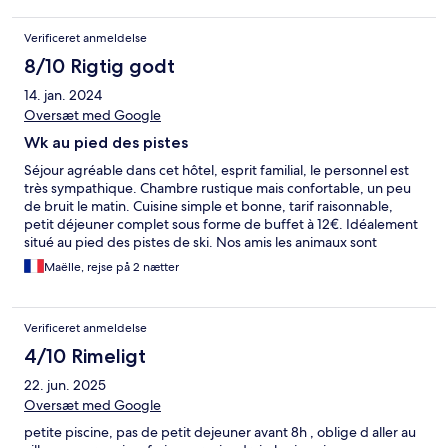
Verificeret anmeldelse
8/10 Rigtig godt
14. jan. 2024
Oversæt med Google
Wk au pied des pistes
Séjour agréable dans cet hôtel, esprit familial, le personnel est
très sympathique. Chambre rustique mais confortable, un peu
de bruit le matin. Cuisine simple et bonne, tarif raisonnable,
petit déjeuner complet sous forme de buffet à 12€. Idéalement
situé au pied des pistes de ski. Nos amis les animaux sont
acceptés sans supplément, merci!
Maëlle, rejse på 2 nætter
Verificeret anmeldelse
4/10 Rimeligt
22. jun. 2025
Oversæt med Google
petite piscine, pas de petit dejeuner avant 8h , oblige d aller au