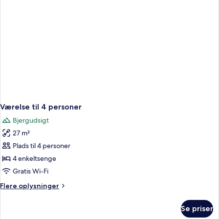
Værelse til 4 personer
Bjergudsigt
27 m²
Plads til 4 personer
4 enkeltsenge
Gratis Wi-Fi
Flere
Flere oplysninger
oplysninger
om
Se priser
Værelse