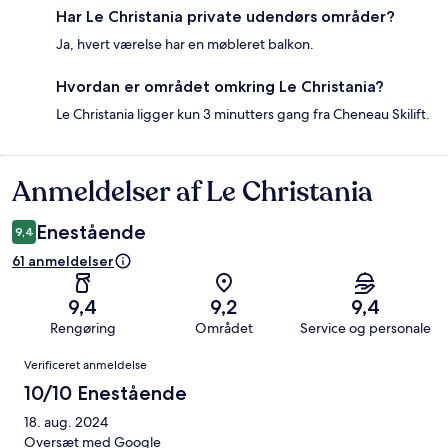
Har Le Christania private udendørs områder?
Ja, hvert værelse har en møbleret balkon.
Hvordan er området omkring Le Christania?
Le Christania ligger kun 3 minutters gang fra Cheneau Skilift.
Anmeldelser af Le Christania
Anmeldelser
Enestående
9,4
61 anmeldelser
9,4
9,2
9,4
Rengøring
Området
Service og personale
Anmeldelser
Verificeret anmeldelse
10/10 Enestående
18. aug. 2024
Oversæt med Google