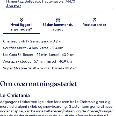
Hirmentaz, Bellevaux, Haute-savoie, 74470
Åbn kort
Kort
Hvad ligger i
Sådan kommer du
Restauranter
nærheden?
rundt
Cheneau Skilift
- 2 min. gang
- 0.2 km
Souffles Skilift
- 4 min. kørsel
- 2.4 km
Les Gets Ski Resort
- 57 min. kørsel
- 40.9 km
Avoriaz-skistedet
- 57 min. kørsel
- 40.9 km
Super Morzine Skilift
- 57 min. kørsel
- 40.9 km
Om overnatningsstedet
Le Christania
Adgangen til skiterræn lige uden for døren fra Le Christania giver dig
mere tid til alpint skiløb og snowboarding. Gæster, som gerne vil have
noget at spise, kan besøge kaffebaren/caféen, og de 2 barer/lounger
er gode steder at nyde et par après-ski-drinks efter en lang dag på