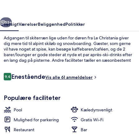
rige
Næste
53+
Oversigt
Værelser
Beliggenhed
Politikker
Adgangen til skiterræn lige uden for døren fra Le Christania giver
dig mere tid til alpint skiløb og snowboarding. Gæster, som gerne
vil have noget at spise, kan besøge kaffebaren/caféen, og de 2
barer/lounger er gode steder at nyde et par après-ski-drinks efter
en lang dag på pisterne. Andre faciliteter tæller en sæsonbestemt
udendørs pool, en snackbar/deli og en terrasse. Skiløbere vil
værdsætte adgangen til skipas, skiopbevaring og udlejning af
Anmeldelser
Enestående
skiudstyr.
9,4
Vis alle 61 anmeldelser
9,4 ud af 10.
Balkon
Populære faciliteter
Pool
Kæledyrsvenligt
Mulighed for parkering
Gratis Wi-Fi
Restaurant
Bar