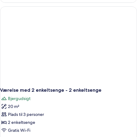
til
4
personer
Værelse med 2 enkeltsenge - 2 enkeltsenge
Bjergudsigt
20 m²
Plads til 3 personer
2 enkeltsenge
Gratis Wi-Fi