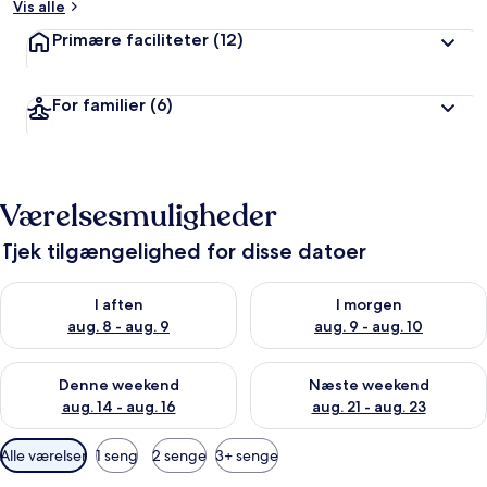
Vis alle
Primære faciliteter
(12)
For familier
(6)
Værelsesmuligheder
Tjek tilgængelighed for disse datoer
Tjek tilgængelighed for i aften aug. 8 - aug. 9
Tjek tilgængelighed for i morg
I aften
I morgen
aug. 8 - aug. 9
aug. 9 - aug. 10
Tjek tilgængelighed for denne weekend aug. 14 - aug. 16
Tjek tilgængelighed for næste
Denne weekend
Næste weekend
aug. 14 - aug. 16
aug. 21 - aug. 23
Tilgængelige
Alle værelser
1 seng
2 senge
3+ senge
filtre