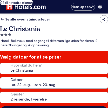
Gå til hovedsektionen
Hent appen
Se alle overnatningssteder
Le Christania
3.0-
stjernet
Hotel i Bellevaux med adgang til skiterræn lige uden for døren, 2
overnatningssted
barer/lounger og skiopbevaring
Vælg datoer for at se priser
Hvor skal du hen?
Datoer
Gæster