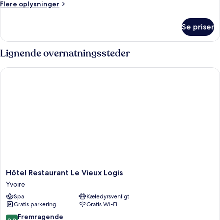
Flere
Flere oplysninger
oplysninger
om
Se priser
Værelse
med
2
Lignende overnatningssteder
enkeltsenge
-
Hôtel Restaurant Le Vieux Logis
2
enkeltsenge
Hôtel
Hôtel Restaurant Le Vieux Logis
Restaurant
Yvoire
Le
Spa
Kæledyrsvenligt
Vieux
Gratis parkering
Gratis Wi-Fi
Logis
Yvoire
9.2
Fremragende