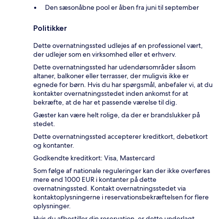
Den sæsonåbne pool er åben fra juni til september
Politikker
Dette overnatningssted udlejes af en professionel vært,
der udlejer som en virksomhed eller et erhverv.
Dette overnatningssted har udendørsområder såsom
altaner, balkoner eller terrasser, der muligvis ikke er
egnede for børn. Hvis du har spørgsmål, anbefaler vi, at du
kontakter overnatningsstedet inden ankomst for at
bekræfte, at de har et passende værelse til dig.
Gæster kan være helt rolige, da der er brandslukker på
stedet.
Dette overnatningssted accepterer kreditkort, debetkort
og kontanter.
Godkendte kreditkort: Visa, Mastercard
Som følge af nationale reguleringer kan der ikke overføres
mere end 1000 EUR i kontanter på dette
overnatningssted. Kontakt overnatningsstedet via
kontaktoplysningerne i reservationsbekræftelsen for flere
oplysninger.
Hvis du afbestiller din reservation, er dette underlagt