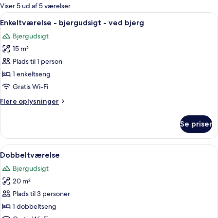
for
Viser 5 ud af 5 værelser
værelser
Indlæs
Et hotelværelse med en seng, et rødt 
1
Enkeltværelse - bjergudsigt - ved bjerg
alle
Bjergudsigt
billeder
15 m²
af
Enkeltværelse
Plads til 1 person
-
1 enkeltseng
bjergudsigt
Gratis Wi-Fi
-
Flere
Flere oplysninger
ved
oplysninger
bjerg
om
Se priser
Enkeltværelse
-
bjergudsigt
Indlæs
Et hotelværelse med en seng, et rødt 
3
-
Dobbeltværelse
alle
ved
Bjergudsigt
bjerg
billeder
20 m²
af
Dobbeltværelse
Plads til 3 personer
1 dobbeltseng