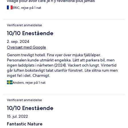
village pour avoir cafe.je n y reviendrai plus jamais
ERIC, rejse på 1 nat
Verificeret anmeldelse
10/10 Enestående
2. sep. 2024
Oversæt med Google
Genom trevligt hotell. Fina vyer över mjuka fjäll/alper.
Personalen kunde utmärkt engelska. Lätt att parkera bil, men
ingen laddplats i närheten (2024). Vackert och lungt. Vintertid
går luften bokstavligt talat utanför fönstret. Lite slitna rum men
inget fel i det. Charmigt.
Anders, rejse på 1 nat
Verificeret anmeldelse
10/10 Enestående
15. jul. 2022
Fantastic Nature