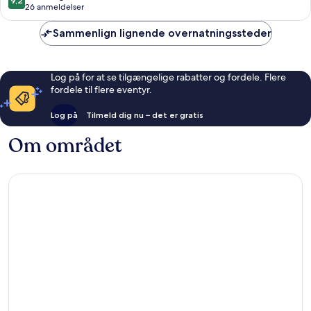
9,2
ud
26 anmeldelser
af
10,
Sammenlign lignende overnatningssteder
Fremragende,
26
anmeldelser
Log på for at se tilgængelige rabatter og fordele. Flere
fordele til flere eventyr.
Log på
Tilmeld dig nu – det er gratis
Om området