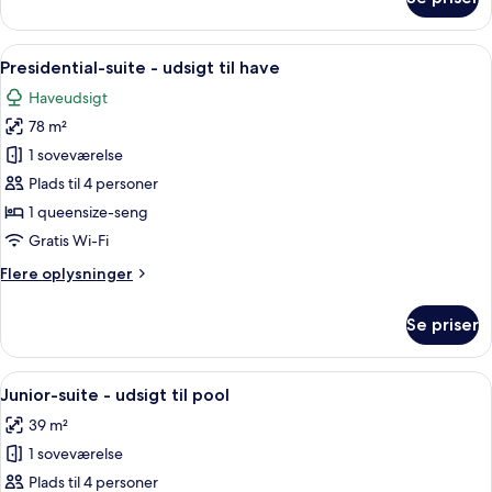
Executive-
suite
-
Indlæs
En moderne stue med en blå sofa, et ru
5
udsigt
Presidential-suite - udsigt til have
alle
til
Haveudsigt
pool
billeder
78 m²
af
Presidential-
1 soveværelse
suite
Plads til 4 personer
-
1 queensize-seng
udsigt
Gratis Wi-Fi
til
Flere
Flere oplysninger
have
oplysninger
om
Se priser
Presidential-
suite
-
Indlæs
Et moderne hotelværelse med en stor se
5
udsigt
Junior-suite - udsigt til pool
alle
til
39 m²
have
billeder
1 soveværelse
af
Junior-
Plads til 4 personer