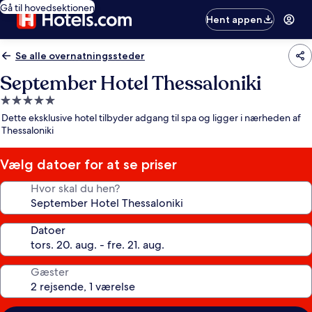
Gå til hovedsektionen
Hent appen
Se alle overnatningssteder
September Hotel Thessaloniki
5.0-
stjernet
Dette eksklusive hotel tilbyder adgang til spa og ligger i nærheden af
overnatningssted
Thessaloniki
Vælg datoer for at se priser
Hvor skal du hen?
Datoer
Gæster