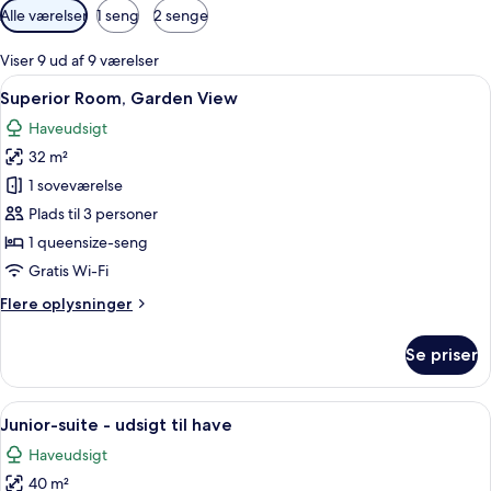
Tilgængelige
Alle værelser
1 seng
2 senge
filtre
for
Viser 9 ud af 9 værelser
værelser
Indlæs
Et hotelværelse med seng, stol, skrive
5
Superior Room, Garden View
alle
Haveudsigt
billeder
32 m²
af
Superior
1 soveværelse
Room,
Plads til 3 personer
Garden
1 queensize-seng
View
Gratis Wi-Fi
Flere
Flere oplysninger
oplysninger
om
Se priser
Superior
Room,
Garden
Indlæs
Et moderne hotelværelse med en stor se
6
View
Junior-suite - udsigt til have
alle
Haveudsigt
billeder
40 m²
af