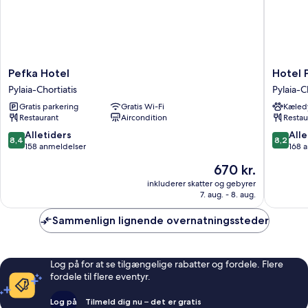
Pefka
Hotel
Pefka Hotel
Hotel 
Hotel
Panora
Pylaia-Chortiatis
Pylaia-C
Pylaia-
Pylaia-
Gratis parkering
Gratis Wi-Fi
Kæledy
Chortiatis
Chortiat
Restaurant
Aircondition
Restau
8.4
8.2
Alletiders
Alle
8,4
8,2
ud
ud
158 anmeldelser
168 
af
af
Prisen
670 kr.
10,
10,
er
Alletiders,
Alletider
inkluderer skatter og gebyrer
670 kr.
7. aug. - 8. aug.
158
168
anmeldelser
anmelde
Sammenlign lignende overnatningssteder
Log på for at se tilgængelige rabatter og fordele. Flere
fordele til flere eventyr.
Log på
Tilmeld dig nu – det er gratis