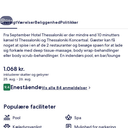
rige
Næste
106+
Oversigt
Værelser
Beliggenhed
Politikker
Fra September Hotel Thessaloniki er der mindre end 10 minutters
kørsel til Thessaloniki og Thessaloniki Koncertsal. Gæster kan få
noget at spise i en af de 2 restauranter og besøge spaen for at lade
sig forkæle med deep tissue-massage, body wrap-behandlinger
eller body scrub-behandlinger. En indendørs pool, en bar/lounge
og et fitnesscenter er andre højdepunkter på dette hotel med
luksusfaciliteter.
Den
1.068 kr.
nuværende
inkluderer skatter og gebyrer
pris
25. aug. - 26. aug.
Udendørsområde
er
Anmeldelser
Enestående
9,4
Vis alle 84 anmeldelser
1.068 kr.
9,4 ud af 10.
Populære faciliteter
Pool
Spa
Kæledyrsvenligt
Mulighed for parkering