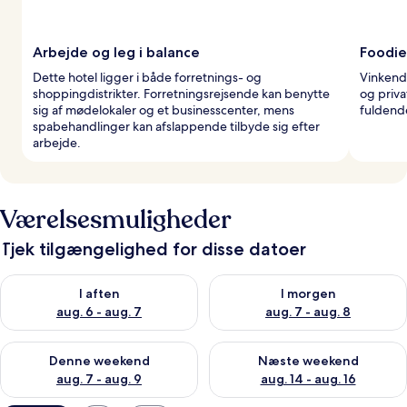
Arbejde og leg i balance
Foodie
Dette hotel ligger i både forretnings- og
Vinkende
shoppingdistrikter. Forretningsrejsende kan benytte
og priv
sig af mødelokaler og et businesscenter, mens
fuldende
spabehandlinger kan afslappende tilbyde sig efter
arbejde.
Værelsesmuligheder
Tjek tilgængelighed for disse datoer
Tjek tilgængelighed for i aften aug. 6 - aug. 7
Tjek tilgængelighed for i morg
I aften
I morgen
aug. 6 - aug. 7
aug. 7 - aug. 8
Tjek tilgængelighed for denne weekend aug. 7 - aug. 9
Tjek tilgængelighed for næste
Denne weekend
Næste weekend
aug. 7 - aug. 9
aug. 14 - aug. 16