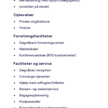
Børnepasning med opsyn (tillægsgebyr)
Livredder på stedet
Oplevelser
Private vingårdsture
Vinture
Forretningsfaciliteter
Døgnåbent forretningscenter
Mødelokaler
Konferencelokale (800 kvadratmeter)
Faciliteter og service
Døgnåben reception
Concierge-tjenester
Hjælp med udflugter/billetter
Renseri- og vaskeriservice
Bagageopbevaring
Poolparasoller
Romantikpakker er tilgængelige