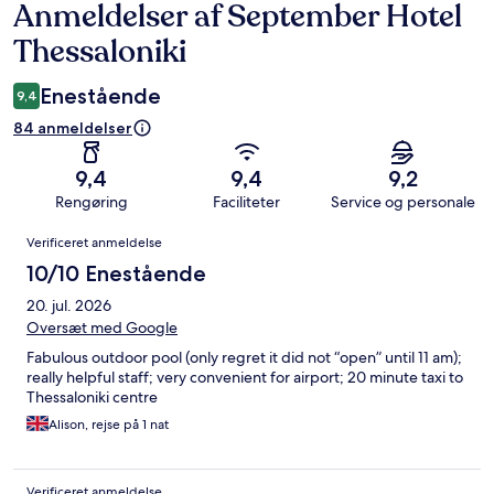
Anmeldelser af September Hotel
Anmeldelser
Thessaloniki
Enestående
9,4
84 anmeldelser
9,4
9,4
9,2
Rengøring
Faciliteter
Service og personale
Anmeldelser
Verificeret anmeldelse
10/10 Enestående
20. jul. 2026
Oversæt med Google
Fabulous outdoor pool (only regret it did not “open” until 11 am);
really helpful staff; very convenient for airport; 20 minute taxi to
Thessaloniki centre
Alison, rejse på 1 nat
Verificeret anmeldelse