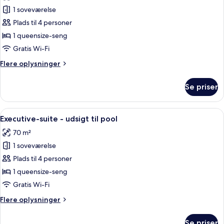
Junior-
1 soveværelse
suite
Plads til 4 personer
-
1 queensize-seng
udsigt
Gratis Wi-Fi
til
Flere
Flere oplysninger
have
oplysninger
om
Se priser
Junior-
suite
-
Indlæs
En moderne stue med sofa, stole, sofa
4
udsigt
Executive-suite - udsigt til pool
alle
til
70 m²
have
billeder
1 soveværelse
af
Executive-
Plads til 4 personer
suite
1 queensize-seng
-
Gratis Wi-Fi
udsigt
Flere
Flere oplysninger
til
oplysninger
pool
om
Se priser