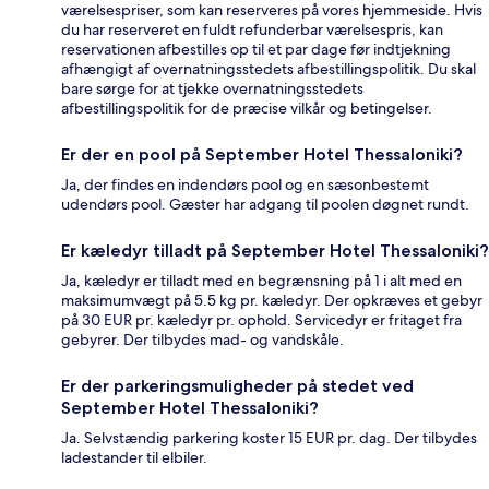
værelsespriser, som kan reserveres på vores hjemmeside. Hvis
du har reserveret en fuldt refunderbar værelsespris, kan
reservationen afbestilles op til et par dage før indtjekning
afhængigt af overnatningsstedets afbestillingspolitik. Du skal
bare sørge for at tjekke overnatningsstedets
afbestillingspolitik for de præcise vilkår og betingelser.
Er der en pool på September Hotel Thessaloniki?
Ja, der findes en indendørs pool og en sæsonbestemt
udendørs pool. Gæster har adgang til poolen døgnet rundt.
Er kæledyr tilladt på September Hotel Thessaloniki?
Ja, kæledyr er tilladt med en begrænsning på 1 i alt med en
maksimumvægt på 5.5 kg pr. kæledyr. Der opkræves et gebyr
på 30 EUR pr. kæledyr pr. ophold. Servicedyr er fritaget fra
gebyrer. Der tilbydes mad- og vandskåle.
Er der parkeringsmuligheder på stedet ved
September Hotel Thessaloniki?
Ja. Selvstændig parkering koster 15 EUR pr. dag. Der tilbydes
ladestander til elbiler.