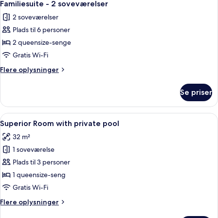
5
View
Familiesuite - 2 soveværelser
alle
2 soveværelser
billeder
Plads til 6 personer
af
Familiesuite
2 queensize-senge
-
Gratis Wi-Fi
2
Flere
Flere oplysninger
soveværelser
oplysninger
om
Se priser
Familiesuite
-
2
Indlæs
Et hotelværelse med seng, stol, skriv
7
soveværelser
Superior Room with private pool
alle
32 m²
billeder
1 soveværelse
af
Superior
Plads til 3 personer
Room
1 queensize-seng
with
Gratis Wi-Fi
private
Flere
Flere oplysninger
pool
oplysninger