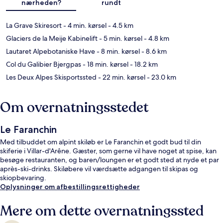
nærheden?
rundt
La Grave Skiresort
- 4 min. kørsel
- 4.5 km
Glaciers de la Meije Kabinelift
- 5 min. kørsel
- 4.8 km
Lautaret Alpebotaniske Have
- 8 min. kørsel
- 8.6 km
Col du Galibier Bjergpas
- 18 min. kørsel
- 18.2 km
Les Deux Alpes Skisportssted
- 22 min. kørsel
- 23.0 km
Om overnatningsstedet
Le Faranchin
Med tilbuddet om alpint skiløb er Le Faranchin et godt bud til din
skiferie i Villar-d'Arêne. Gæster, som gerne vil have noget at spise, kan
besøge restauranten, og baren/loungen er et godt sted at nyde et par
après-ski-drinks. Skiløbere vil værdsætte adgangen til skipas og
skiopbevaring.
Oplysninger om afbestillingsrettigheder
Mere om dette overnatningssted