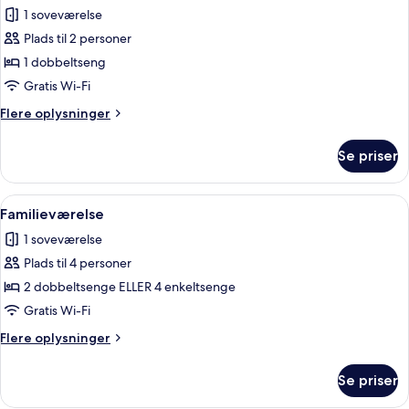
Superior-
1 soveværelse
dobbeltværelse
Plads til 2 personer
1 dobbeltseng
Gratis Wi-Fi
Flere
Flere oplysninger
oplysninger
om
Se priser
Superior-
dobbeltværelse
Indlæs
Et soveværelse med to senge, et skab, 
1
Familieværelse
alle
1 soveværelse
billeder
Plads til 4 personer
af
Familieværelse
2 dobbeltsenge ELLER 4 enkeltsenge
Gratis Wi-Fi
Flere
Flere oplysninger
oplysninger
om
Se priser
Familieværelse