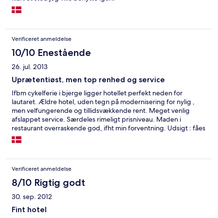
Verificeret anmeldelse
10/10 Enestående
26. jul. 2013
Uprætentiøst, men top renhed og service
Ifbm cykelferie i bjerge ligger hotellet perfekt neden for
lautaret. Ældre hotel, uden tegn på modernisering for nylig ,
men velfungerende og tillidsvækkende rent. Meget venlig
afslappet service. Særdeles rimeligt prisniveau. Maden i
restaurant overraskende god, ifht min forventning. Udsigt : fåes
kun minimalt bedre ! Anbefales alle som sætter pris på flot natur,
cykeltræning på de største bjerge, og et godt forhold mellem
pris og kvalitet...
Verificeret anmeldelse
8/10 Rigtig godt
30. sep. 2012
Fint hotel