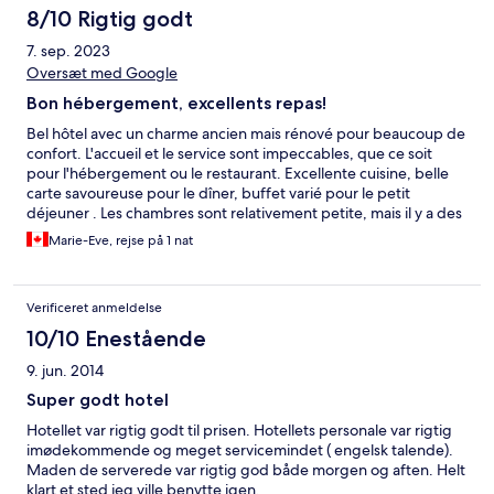
8/10 Rigtig godt
7. sep. 2023
Oversæt med Google
Bon hébergement, excellents repas!
Bel hôtel avec un charme ancien mais rénové pour beaucoup de
confort. L'accueil et le service sont impeccables, que ce soit
pour l'hébergement ou le restaurant. Excellente cuisine, belle
carte savoureuse pour le dîner, buffet varié pour le petit
déjeuner . Les chambres sont relativement petite, mais il y a des
aires communes.
Marie-Eve, rejse på 1 nat
Verificeret anmeldelse
10/10 Enestående
9. jun. 2014
Super godt hotel
Hotellet var rigtig godt til prisen. Hotellets personale var rigtig
imødekommende og meget servicemindet ( engelsk talende).
Maden de serverede var rigtig god både morgen og aften. Helt
klart et sted jeg ville benytte igen.