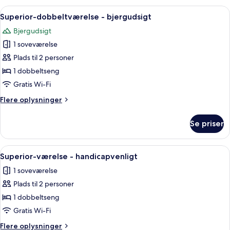
Indlæs
Et hotelværelse med en seng, et skriveb
1
Superior-dobbeltværelse - bjergudsigt
alle
Bjergudsigt
billeder
1 soveværelse
af
Superior-
Plads til 2 personer
dobbeltværelse
1 dobbeltseng
-
Gratis Wi-Fi
bjergudsigt
Flere
Flere oplysninger
oplysninger
om
Se priser
Superior-
dobbeltværelse
-
Indlæs
Et hotelværelse med en seng, et skriveb
1
bjergudsigt
Superior-værelse - handicapvenligt
alle
1 soveværelse
billeder
Plads til 2 personer
af
Superior-
1 dobbeltseng
værelse
Gratis Wi-Fi
-
Flere
Flere oplysninger