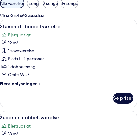
Tilgængelige
Alle værelser
1 seng
2 senge
3+ senge
filtre
for
Viser 9 ud af 9 værelser
værelser
Indlæs
Et soveværelse med en seng, et natbo
12
Standard-dobbeltværelse
alle
Bjergudsigt
billeder
12 m²
af
Standard-
1 soveværelse
dobbeltværelse
Plads til 2 personer
1 dobbeltseng
Gratis Wi-Fi
Flere
Flere oplysninger
oplysninger
om
Se priser
Standard-
dobbeltværelse
Indlæs
Et hotelværelse med en seng, et vindu
8
Superior-dobbeltværelse
alle
Bjergudsigt
billeder
18 m²
af