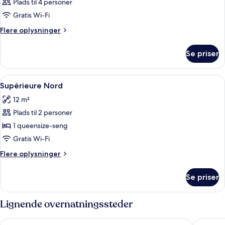
Plads til 4 personer
Gratis Wi-Fi
Flere
Flere oplysninger
oplysninger
om
Se priser
Værelse
Indlæs
Et hotelværelse med to senge, trævæg
6
Supérieure Nord
alle
12 m²
billeder
Plads til 2 personer
af
Supérieure
1 queensize-seng
Nord
Gratis Wi-Fi
Flere
Flere oplysninger
oplysninger
om
Se priser
Supérieure
Nord
Lignende overnatningssteder
Hôtel Le Martagon
Hotel La