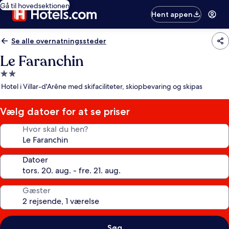
Gå til hovedsektionen
Hent appen
Se alle overnatningssteder
Le Faranchin
2.0-
stjernet
Hotel i Villar-d'Arêne med skifaciliteter, skiopbevaring og skipas
overnatningssted
Vælg datoer for at se priser
Hvor skal du hen?
Datoer
Gæster
Søg