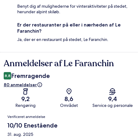
Benyt dig af mulighederne for vinteraktiviteter på stedet,
herunder alpint skiløb.
Er der restauranter på eller i nærheden af Le
Faranchin?
Ja, der er en restaurant på stedet, Le Faranchin.
Anmeldelser af Le Faranchin
Anmeldelser
Fremragende
8,8
80 anmeldelser
9,2
8,6
9,4
Rengøring
Området
Service og personale
Anmeldelser
Verificeret anmeldelse
10/10 Enestående
31. aug. 2025