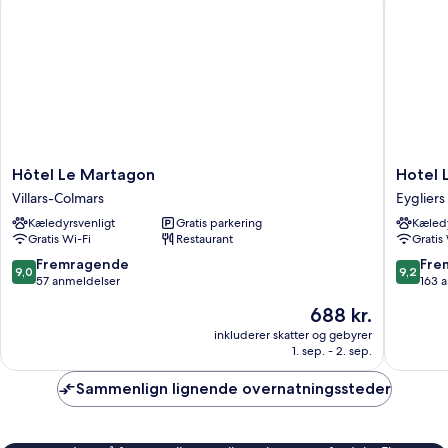
Hôtel
Hotel
Hôtel Le Martagon
Hotel 
Le
Lacour
Villars-Colmars
Eygliers
Martagon
Eygliers
Kæledyrsvenligt
Gratis parkering
Kæledy
Villars-
Gratis Wi-Fi
Restaurant
Gratis
Colmars
9.0
9.2
Fremragende
Fre
9,0
9,2
ud
ud
57 anmeldelser
163 
af
af
Prisen
688 kr.
10,
10,
er
Fremragende,
Fremrag
inkluderer skatter og gebyrer
688 kr.
1. sep. - 2. sep.
57
163
anmeldelser
anmelde
Sammenlign lignende overnatningssteder