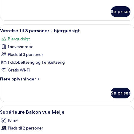
handicapvenligt
oplysninger
om
Se priser
Superior-
værelse
-
Indlæs
Værelse til 3 personer - bjergudsigt | 
1
handicapvenligt
Værelse til 3 personer - bjergudsigt
alle
Bjergudsigt
billeder
1 soveværelse
af
Værelse
Plads til 3 personer
til
1 dobbeltseng og 1 enkeltseng
3
Gratis Wi-Fi
personer
Flere
Flere oplysninger
-
oplysninger
bjergudsigt
om
Se priser
Værelse
til
3
Indlæs
Et hotelværelse med seng, skrivebord, s
5
personer
Supérieure Balcon vue Meije
alle
-
18 m²
bjergudsigt
billeder
Plads til 2 personer
af