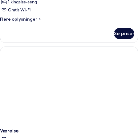
Supérieure
1 kingsize-seng
Balcon
Gratis Wi-Fi
vue
Flere
Flere oplysninger
Meije
oplysninger
om
Se priser
Supérieure
Balcon
vue
Meije
Værelse