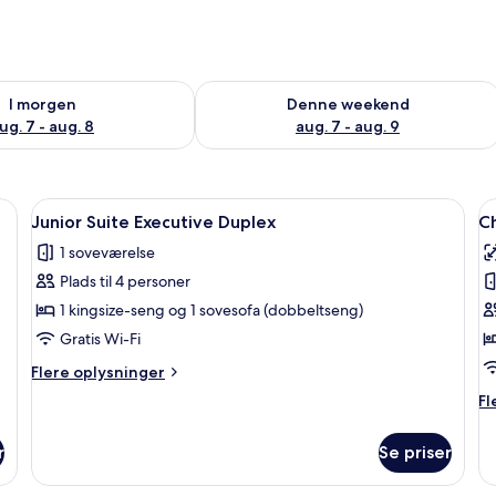
lighed for i morgen aug. 7 - aug. 8
Tjek tilgængelighed for denne weeken
I morgen
Denne weekend
ug. 7 - aug. 8
aug. 7 - aug. 9
et natbord med lampe, en blomstervase og en flaske vin.
Indlæs
Et hotelværelse med en stor seng, en se
I
10
Junior Suite Executive Duplex
C
alle
al
1 soveværelse
billeder
b
Plads til 4 personer
af
a
Junior
C
1 kingsize-seng og 1 sovesofa (dobbeltseng)
Suite
P
Gratis Wi-Fi
Executive
F
Flere
Flere oplysninger
Duplex
oplysninger
Fl
Fl
om
op
Junior
o
Suite
r
Se priser
C
Executive
P
Duplex