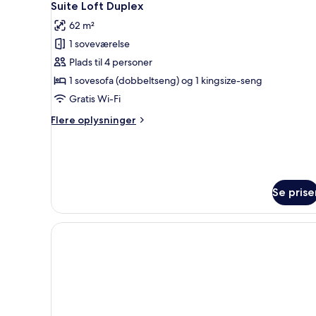
5
Suite Loft Duplex
alle
62 m²
billeder
1 soveværelse
af
Suite
Plads til 4 personer
Loft
1 sovesofa (dobbeltseng) og 1 kingsize-seng
Duplex
Gratis Wi-Fi
Flere
Flere oplysninger
oplysninger
om
Suite
Loft
Duplex
Se prise