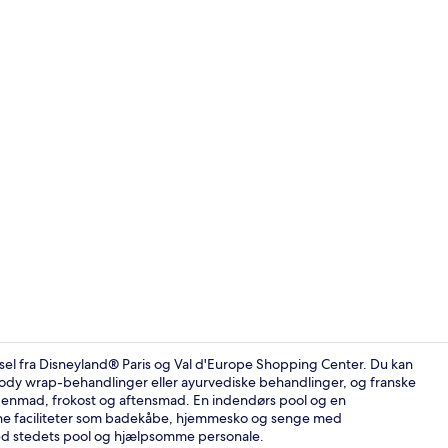
Premium-sen
rsel fra Disneyland® Paris og Val d'Europe Shopping Center. Du kan
ody wrap-behandlinger eller ayurvediske behandlinger, og franske
orgenmad, frokost og aftensmad. En indendørs pool og en
Reception
fine faciliteter som badekåbe, hjemmesko og senge med
ed stedets pool og hjælpsomme personale.