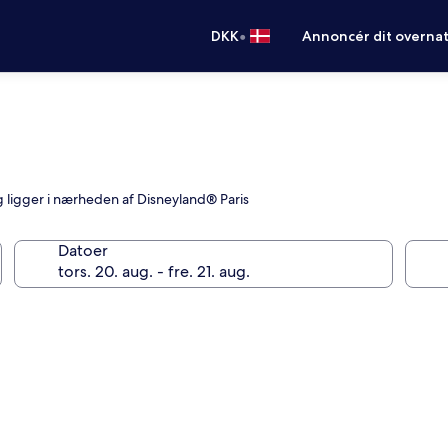
•
DKK
Annoncér dit overna
e
og ligger i nærheden af Disneyland® Paris
Datoer