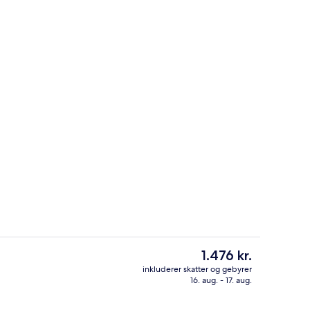
getøj, senge med topmadrasser, pengeskab på værelset
Premium-sengetøj, senge med topmad
Den
1.476 kr.
nuværende
inkluderer skatter og gebyrer
pris
16. aug. - 17. aug.
Behandlingsrum til par, sauna, bobl
er
1.476 kr.