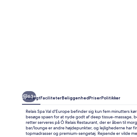
d'Europe
63+
Oversigt
Faciliteter
Beliggenhed
Priser
Politikker
Relais Spa Val d'Europe befinder sig kun fem minutters kø
besøge spaen for at nyde godt af deep tissue-massage, b
retter serveres på Ô Relais Restaurant, der er åben til m
bar/lounge er andre højdepunkter, og lejlighederne har 
topmadrasser og premium-sengetøj. Rejsende er vilde m