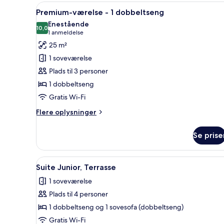
Indlæs
Et hotelværelse med en stor s
4
Premium-værelse - 1 dobbeltseng
alle
Enestående
billeder
10,0
10,0 ud af 10
(1
1 anmeldelse
af
anmeldelse)
25 m²
Premium-
1 soveværelse
værelse
Plads til 3 personer
-
1 dobbeltseng
1
Gratis Wi-Fi
dobbeltseng
Flere
Flere oplysninger
oplysninger
om
Se prise
Premium-
værelse
-
Indlæs
En tagterrasse med udendørs si
4
1
Suite Junior, Terrasse
alle
dobbeltseng
1 soveværelse
billeder
Plads til 4 personer
af
Suite
1 dobbeltseng og 1 sovesofa (dobbeltseng)
Junior,
Gratis Wi-Fi