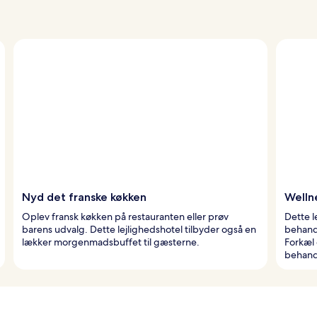
Nyd det franske køkken
Welln
Oplev fransk køkken på restauranten eller prøv
Dette l
barens udvalg. Dette lejlighedshotel tilbyder også en
behandl
lækker morgenmadsbuffet til gæsterne.
Forkæl
behand