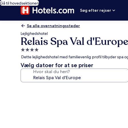
Gå til hovedsektionen
Søg efter rejser
Se alle overnatningssteder
Lejlighedshotel
Relais Spa Val d'Europ
4.0-
stjernet
Dette lejlighedshotel med familievenlig profil tilbyder spa 
overnatningssted
Vælg datoer for at se priser
Hvor skal du hen?
Billedgalleri
for
Relais
Spa
Val