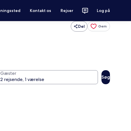
tningssted
Kontakt os
Rejser
Log på
Del
Gem
Gæster
Søg