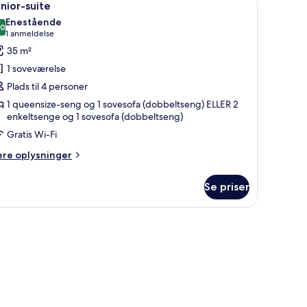
5
miliale
nior-suite
le
Enestående
illeder
,0
10,0 ud af 10
(1
1 anmeldelse
f
anmeldelse)
35 m²
unior-
1 soveværelse
uite
Plads til 4 personer
1 queensize-seng og 1 sovesofa (dobbeltseng) ELLER 2
enkeltsenge og 1 sovesofa (dobbeltseng)
Gratis Wi-Fi
ere
ere oplysninger
lysninger
m
Se priser
nior-
ite