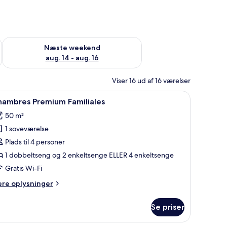
d aug. 7 - aug. 9
Tjek tilgængelighed for næste weekend aug. 14 - aug. 16
Næste weekend
aug. 14 - aug. 16
Viser 16 ud af 16 værelser
ngegavl, et natbord, en lampe og udsigt til det fri.
ndlæs
Et hotelværelse med en seng, et vægmonteret 
4
hambres Premium Familiales
le
50 m²
illeder
1 soveværelse
f
hambres
Plads til 4 personer
remium
1 dobbeltseng og 2 enkeltsenge ELLER 4 enkeltsenge
amiliales
Gratis Wi-Fi
ere
ere oplysninger
lysninger
m
Se priser
hambres
remium