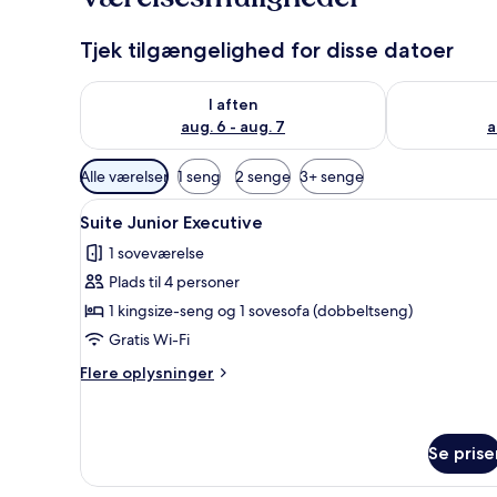
Tjek tilgængelighed for disse datoer
Tjek tilgængelighed for i aften aug. 6 - aug. 7
Tjek tilgænge
I aften
aug. 6 - aug. 7
a
Tilgængelige
Alle værelser
1 seng
2 senge
3+ senge
filtre
Indlæs
Et hotelværelse med en seng, 
for
13
Suite Junior Executive
alle
værelser
1 soveværelse
billeder
Plads til 4 personer
af
Suite
1 kingsize-seng og 1 sovesofa (dobbeltseng)
Junior
Gratis Wi-Fi
Executive
Flere
Flere oplysninger
oplysninger
om
Suite
Junior
Se prise
Executive