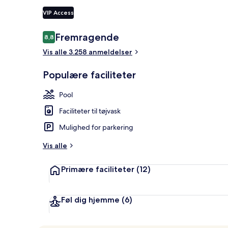
VIP Access
Anmeldelser
Fremragende
8,8
8,8 ud af 10.
Indendørs poo
Vis alle 3.258 anmeldelser
Populære faciliteter
Pool
Faciliteter til tøjvask
Mulighed for parkering
Vis alle
Primære faciliteter
(12)
Føl dig hjemme
(6)