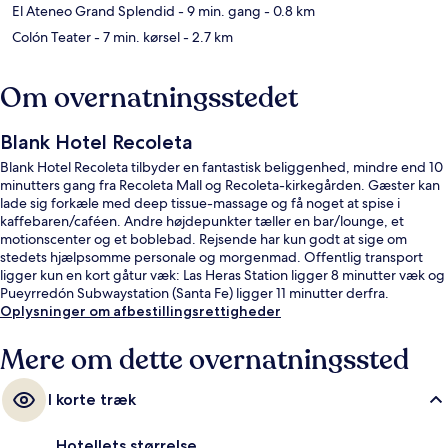
El Ateneo Grand Splendid
- 9 min. gang
- 0.8 km
Colón Teater
- 7 min. kørsel
- 2.7 km
Om overnatningsstedet
Blank Hotel Recoleta
Blank Hotel Recoleta tilbyder en fantastisk beliggenhed, mindre end 10
minutters gang fra Recoleta Mall og Recoleta-kirkegården. Gæster kan
lade sig forkæle med deep tissue-massage og få noget at spise i
kaffebaren/caféen. Andre højdepunkter tæller en bar/lounge, et
motionscenter og et boblebad. Rejsende har kun godt at sige om
stedets hjælpsomme personale og morgenmad. Offentlig transport
ligger kun en kort gåtur væk: Las Heras Station ligger 8 minutter væk og
Pueyrredón Subwaystation (Santa Fe) ligger 11 minutter derfra.
Oplysninger om afbestillingsrettigheder
Mere om dette overnatningssted
I korte træk
Hotellets størrelse