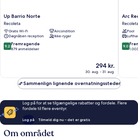
Up
Arc
Up Barrio Norte
Arc Re
Barrio
Recolet
Recoleta
Recolet
Norte
Boutiqu
Gratis Wi-Fi
Aircondition
Pool
Recoleta
Hotel
Døgnåben reception
Ikke-ryger
Luftha
&
Spa
9.2
9.0
Fremragende
Fre
9,2
9,0
Recolet
ud
ud
879 anmeldelser
1.00
af
af
10,
10,
Prisen
294 kr.
Fremragende,
Fremrag
er
879
1.003
30. aug. - 31. aug.
294 kr.
anmeldelser
anmelde
Sammenlign lignende overnatningssteder
Log på for at se tilgængelige rabatter og fordele. Flere
fordele til flere eventyr.
Log på
Tilmeld dig nu – det er gratis
Om området