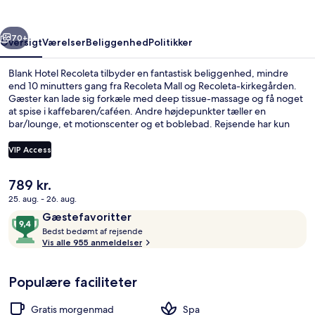
rige
Næste
70+
Oversigt
Værelser
Beliggenhed
Politikker
Blank Hotel Recoleta tilbyder en fantastisk beliggenhed, mindre
end 10 minutters gang fra Recoleta Mall og Recoleta-kirkegården.
Gæster kan lade sig forkæle med deep tissue-massage og få noget
at spise i kaffebaren/caféen. Andre højdepunkter tæller en
bar/lounge, et motionscenter og et boblebad. Rejsende har kun
godt at sige om stedets hjælpsomme personale og morgenmad.
Offentlig transport ligger kun en kort gåtur væk: Las Heras Station
VIP Access
ligger 8 minutter væk og Pueyrredón Subwaystation (Santa Fe)
ligger 11 minutter derfra.
Den
789 kr.
Indendørs pool
nuværende
25. aug. - 26. aug.
pris
Anmeldelser
9,4
Gæstefavoritter
er
B
ud
Bedst bedømt af rejsende
789 kr.
e
Vis alle 955 anmeldelser
af
d
10,
s
Gæstefavoritter
Populære faciliteter
t
b
Gratis morgenmad
Spa