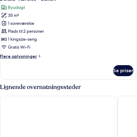
alle
kingsize-
Byudsigt
seng
billeder
-
35 m²
af
boblebad
Deluxe-
1 soveværelse
værelse
Plads til 2 personer
-
1 kingsize-seng
balkon
Gratis Wi-Fi
Flere
Flere oplysninger
oplysninger
om
Se priser
Deluxe-
værelse
-
Lignende overnatningssteder
balkon
Up Barrio Norte
Arc Reco