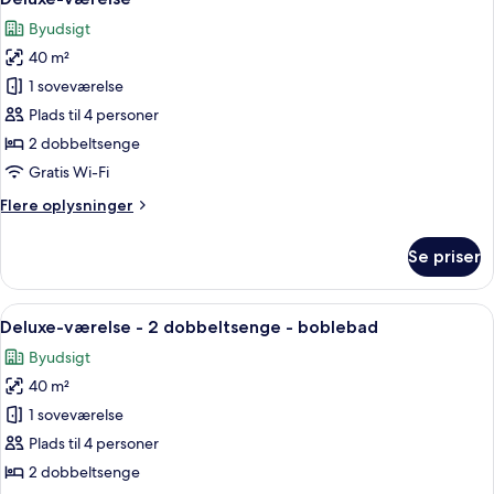
alle
Byudsigt
billeder
40 m²
af
Deluxe-
1 soveværelse
værelse
Plads til 4 personer
2 dobbeltsenge
Gratis Wi-Fi
Flere
Flere oplysninger
oplysninger
om
Se priser
Deluxe-
værelse
Indlæs
Et hotelværelse med to senge, et skriv
5
Deluxe-værelse - 2 dobbeltsenge - boblebad
alle
Byudsigt
billeder
40 m²
af
Deluxe-
1 soveværelse
værelse
Plads til 4 personer
-
2 dobbeltsenge
2