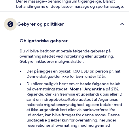
Der er massage-/behandlingsrum tilgængelige. Blandt
behandlingerne er deep tissue-massage og sportsmassage.
Gebyrer og politikker
Obligatoriske gebyrer
Du vil blive bedt om at betale følgende gebyrer på
overnatningsstedet ved indtjekning eller udtjekning.
Gebyrer inkluderer muligvis skatter:
Der pålægges en byskat: 1.50 USD pr. person pr. nat.
Denne skat gælder ikke for børn under 12 år.
Du bliver muligvis bedt om at betale følgende beløb
på overnatningsstedet:
Moms i Argentina
på 21%.
Rejsende, der kan fremvise et udenlandsk pas eller ID
samt en indrejsebekræftelse udstedt af Argentinas
nationale migrationsmyndighed, og som betaler med
et ikke-argentinsk kort eller via bankoverførsel fra
udlandet, kan blive fritaget for denne moms. Denne
undtagelse gælder kun for overnatning, herunder
reservationer af overnatning med morgenmad