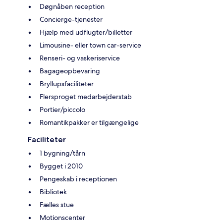
Døgnåben reception
Concierge-tjenester
Hjælp med udflugter/billetter
Limousine- eller town car-service
Renseri- og vaskeriservice
Bagageopbevaring
Bryllupsfaciliteter
Flersproget medarbejderstab
Portier/piccolo
Romantikpakker er tilgængelige
Faciliteter
1 bygning/tårn
Bygget i 2010
Pengeskab i receptionen
Bibliotek
Fælles stue
Motionscenter