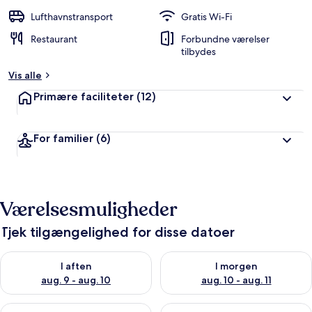
e
d
Lufthavnstransport
Gratis Wi-Fi
ø
Restaurant
Forbundne værelser
m
tilbydes
t
Vis alle
a
f
Primære faciliteter
(12)
r
e
For familier
(6)
j
s
e
n
d
Værelsesmuligheder
e
Tjek tilgængelighed for disse datoer
Tjek tilgængelighed for i aften aug. 9 - aug. 10
Tjek tilgængelighed for i morg
I aften
I morgen
aug. 9 - aug. 10
aug. 10 - aug. 11
Tjek tilgængelighed for denne weekend aug. 14 - aug. 16
Tjek tilgængelighed for næste