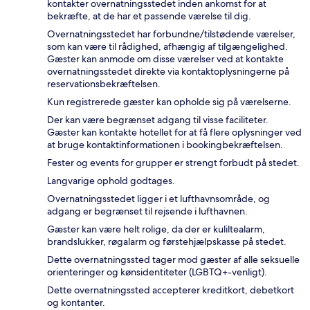
kontakter overnatningsstedet inden ankomst for at
bekræfte, at de har et passende værelse til dig.
Overnatningsstedet har forbundne/tilstødende værelser,
som kan være til rådighed, afhængig af tilgængelighed.
Gæster kan anmode om disse værelser ved at kontakte
overnatningsstedet direkte via kontaktoplysningerne på
reservationsbekræftelsen.
Kun registrerede gæster kan opholde sig på værelserne.
Der kan være begrænset adgang til visse faciliteter.
Gæster kan kontakte hotellet for at få flere oplysninger ved
at bruge kontaktinformationen i bookingbekræftelsen.
Fester og events for grupper er strengt forbudt på stedet.
Langvarige ophold godtages.
Overnatningsstedet ligger i et lufthavnsområde, og
adgang er begrænset til rejsende i lufthavnen.
Gæster kan være helt rolige, da der er kuliltealarm,
brandslukker, røgalarm og førstehjælpskasse på stedet.
Dette overnatningssted tager mod gæster af alle seksuelle
orienteringer og kønsidentiteter (LGBTQ+-venligt).
Dette overnatningssted accepterer kreditkort, debetkort
og kontanter.