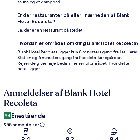
sauna og et dampbad.
Er der restauranter på eller i nærheden af Blank
Hotel Recoleta?
Ja, der er en restaurant på stedet.
Hvordan er området omkring Blank Hotel Recoleta?
Blank Hotel Recoleta ligger kun 8 minutters gang fra Las Heras
Station og 6 minutters gang fra Recoleta-kirkegården.
Rejsende giver høje bedømmelser til området, hvor dette
hotel ligger.
Anmeldelser af Blank Hotel
Anmeldelser
Recoleta
Enestående
9,4
955 anmeldelser
9,4
9,2
9,4