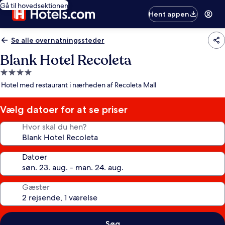
Gå til hovedsektionen
Hent appen
Se alle overnatningssteder
Blank Hotel Recoleta
4.0-
stjernet
Hotel med restaurant i nærheden af Recoleta Mall
overnatningssted
Vælg datoer for at se priser
Hvor skal du hen?
Datoer
Gæster
Søg