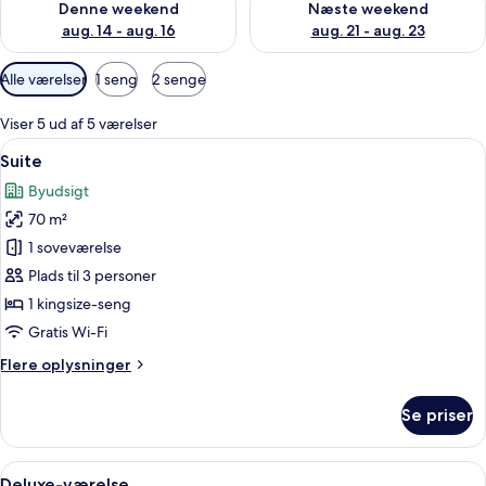
Denne weekend
Næste weekend
aug. 14 - aug. 16
aug. 21 - aug. 23
Tilgængelige
Alle værelser
1 seng
2 senge
filtre
for
Viser 5 ud af 5 værelser
værelser
Indlæs
Et hotelværelse med trægulv, beige v
7
Suite
alle
Byudsigt
billeder
70 m²
af
Suite
1 soveværelse
Plads til 3 personer
1 kingsize-seng
Gratis Wi-Fi
Flere
Flere oplysninger
oplysninger
om
Se priser
Suite
Indlæs
Et hotelværelse med to senge, et skriv
8
Deluxe-værelse