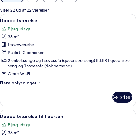
filtre
for
Viser 22 ud af 22 værelser
værelser
Indlæs
Pengeskab på værelset, skrivebord, gr
5
Dobbeltværelse
alle
Bjergudsigt
billeder
38 m²
af
Dobbeltværelse
1 soveværelse
Plads til 2 personer
2 enkeltsenge og 1 sovesofa (queensize-seng) ELLER 1 queensize-
seng og 1 sovesofa (dobbeltseng)
Gratis Wi-Fi
Flere
Flere oplysninger
oplysninger
om
Se priser
Dobbeltværelse
Indlæs
Pengeskab på værelset, skrivebord, gr
5
Dobbeltværelse til 1 person
alle
Bjergudsigt
billeder
38 m²
af