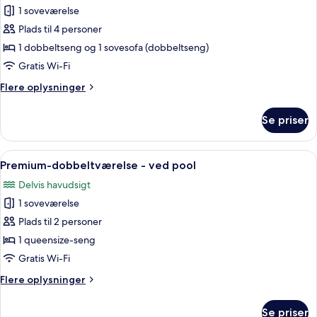
personer
1 soveværelse
-
billeder
havudsigt
Plads til 4 personer
af
Superior-
1 dobbeltseng og 1 sovesofa (dobbeltseng)
værelse
Gratis Wi-Fi
til
Flere
Flere oplysninger
4
oplysninger
personer
om
Se priser
Superior-
-
værelse
havudsigt
til
Indlæs
Solstole ved poolen med udsigt til by
5
4
Premium-dobbeltværelse - ved pool
alle
personer
Delvis havudsigt
-
billeder
havudsigt
1 soveværelse
af
Premium-
Plads til 2 personer
dobbeltværelse
1 queensize-seng
-
Gratis Wi-Fi
ved
Flere
Flere oplysninger
pool
oplysninger
om
Se priser
Premium-