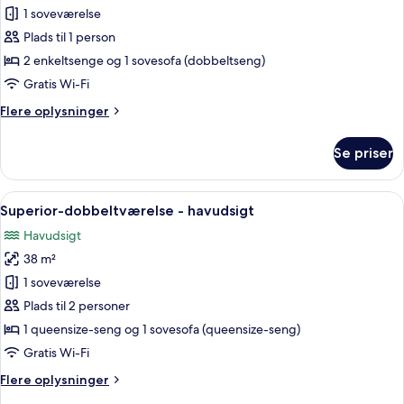
Dobbeltværelse
1 soveværelse
til
Plads til 1 person
1
2 enkeltsenge og 1 sovesofa (dobbeltseng)
person
Gratis Wi-Fi
Flere
Flere oplysninger
oplysninger
om
Se priser
Dobbeltværelse
til
1
Indlæs
Et moderne hotelværelse med en stor s
4
person
Superior-dobbeltværelse - havudsigt
alle
Havudsigt
billeder
38 m²
af
Superior-
1 soveværelse
dobbeltværelse
Plads til 2 personer
-
1 queensize-seng og 1 sovesofa (queensize-seng)
havudsigt
Gratis Wi-Fi
Flere
Flere oplysninger
oplysninger