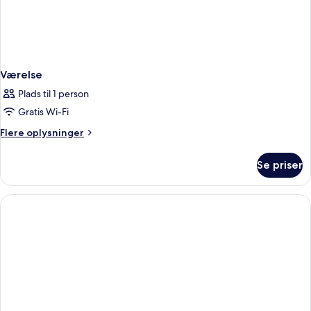
Værelse
Plads til 1 person
Gratis Wi-Fi
Flere
Flere oplysninger
oplysninger
om
Se priser
Værelse