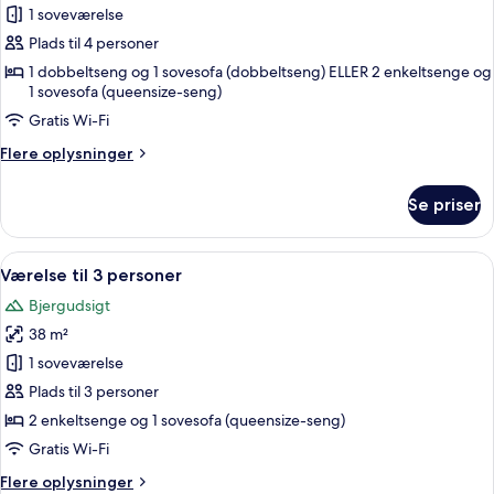
1
Værelse
1 soveværelse
niño)
til
Plads til 4 personer
4
1 dobbeltseng og 1 sovesofa (dobbeltseng) ELLER 2 enkeltsenge og
personer
1 sovesofa (queensize-seng)
Gratis Wi-Fi
Flere
Flere oplysninger
oplysninger
om
Se priser
Værelse
til
4
Indlæs
Pengeskab på værelset, skrivebord, gr
5
personer
Værelse til 3 personer
alle
Bjergudsigt
billeder
38 m²
af
Værelse
1 soveværelse
til
Plads til 3 personer
3
2 enkeltsenge og 1 sovesofa (queensize-seng)
personer
Gratis Wi-Fi
Flere
Flere oplysninger