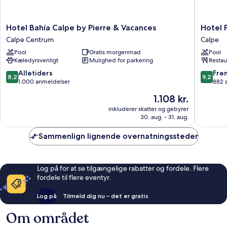
Hotel
Hotel
Hotel Bahía Calpe by Pierre & Vacances
Hotel 
Bahía
Porto
Calpe Centrum
Calpe
Calpe
Calpe
Pool
Gratis morgenmad
Pool
by
Calpe
Kæledyrsvenligt
Mulighed for parkering
Restau
Pierre
&
8.2
9.2
Alletiders
Fre
8,2
9,2
Vacances
ud
ud
1.000 anmeldelser
882 
Calpe
af
af
Prisen
1.108 kr.
Centrum
10,
10,
er
Alletiders,
Fremrag
inkluderer skatter og gebyrer
1.108 kr.
30. aug. - 31. aug.
1.000
882
anmeldelser
anmelde
Sammenlign lignende overnatningssteder
Log på for at se tilgængelige rabatter og fordele. Flere
fordele til flere eventyr.
Log på
Tilmeld dig nu – det er gratis
Om området