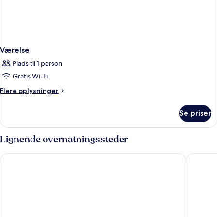
Værelse
Plads til 1 person
Gratis Wi-Fi
Flere
Flere oplysninger
oplysninger
om
Se priser
Værelse
Lignende overnatningssteder
Hotel Bahía Calpe by Pierre & Vacances
Hotel Po