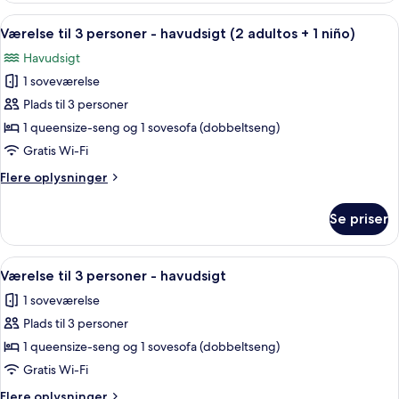
havudsigt
Indlæs
Pengeskab på værelset, skrivebord, gr
5
Værelse til 3 personer - havudsigt (2 adultos + 1 niño)
alle
Havudsigt
billeder
1 soveværelse
af
Værelse
Plads til 3 personer
til
1 queensize-seng og 1 sovesofa (dobbeltseng)
3
Gratis Wi-Fi
personer
Flere
Flere oplysninger
-
oplysninger
havudsigt
om
Se priser
Værelse
(2
til
adultos
3
Indlæs
Pengeskab på værelset, skrivebord, gr
+
5
personer
Værelse til 3 personer - havudsigt
alle
1
-
1 soveværelse
havudsigt
billeder
niño)
(2
Plads til 3 personer
af
adultos
Værelse
1 queensize-seng og 1 sovesofa (dobbeltseng)
+
til
1
Gratis Wi-Fi
niño)
3
Flere
Flere oplysninger