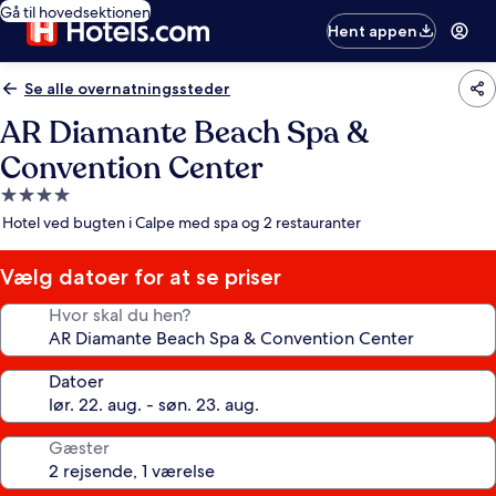
Gå til hovedsektionen
Hent appen
Se alle overnatningssteder
AR Diamante Beach Spa &
Convention Center
4.0-
stjernet
Hotel ved bugten i Calpe med spa og 2 restauranter
overnatningssted
Vælg datoer for at se priser
Hvor skal du hen?
Datoer
Gæster