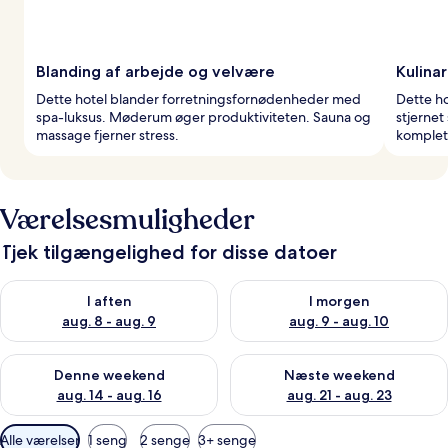
Blanding af arbejde og velvære
Kulina
Dette hotel blander forretningsfornødenheder med
Dette ho
spa-luksus. Møderum øger produktiviteten. Sauna og
stjernet
massage fjerner stress.
komplet
Værelsesmuligheder
Tjek tilgængelighed for disse datoer
Tjek tilgængelighed for i aften aug. 8 - aug. 9
Tjek tilgængelighed for i morg
I aften
I morgen
aug. 8 - aug. 9
aug. 9 - aug. 10
Tjek tilgængelighed for denne weekend aug. 14 - aug. 16
Tjek tilgængelighed for næste
Denne weekend
Næste weekend
aug. 14 - aug. 16
aug. 21 - aug. 23
Tilgængelige
Alle værelser
1 seng
2 senge
3+ senge