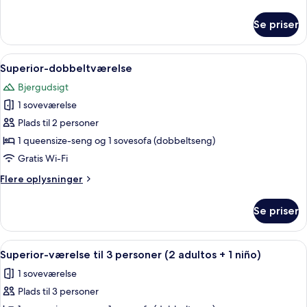
oplysninger
om
Se priser
Værelse
til
3
Indlæs
Et moderne hotelværelse med en stor s
4
personer
Superior-dobbeltværelse
alle
Bjergudsigt
billeder
1 soveværelse
af
Superior-
Plads til 2 personer
dobbeltværelse
1 queensize-seng og 1 sovesofa (dobbeltseng)
Gratis Wi-Fi
Flere
Flere oplysninger
oplysninger
om
Se priser
Superior-
dobbeltværelse
Indlæs
Pengeskab på værelset, skrivebord, gr
5
Superior-værelse til 3 personer (2 adultos + 1 niño)
alle
1 soveværelse
billeder
Plads til 3 personer
af