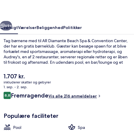
Spa
&
Convention
rige
Næste
Center
69+
Oversigt
Værelser
Beliggenhed
Politikker
Tag børnene med til AR Diamante Beach Spa & Convention Center,
der har en gratis børneklub. Gæster kan besøge spaen for at blive
forkælet med sportsmassage, aromaterapi eller hydroterapi, og
Audrey's, en af 2 restauranter, serverer regionale retter og er åben
til frokost og aftensmad. En udendørs pool, en bar/lounge og et
motionscenter er andre højdepunkter.
Den
1.707 kr.
nuværende
inkluderer skatter og gebyrer
pris
1. sep. - 2. sep.
Overnatningsstedets facade
er
Anmeldelser
Fremragende
8,8
Vis alle 216 anmeldelser
1.707 kr.
8,8 ud af 10.
Populære faciliteter
Pool
Spa