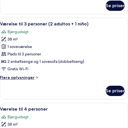
om
Se priser
Superior-
dobbeltværelse
-
Indlæs
Pengeskab på værelset, skrivebord, gr
5
havudsigt
Værelse til 3 personer (2 adultos + 1 niño)
alle
Bjergudsigt
billeder
38 m²
af
Værelse
1 soveværelse
til
Plads til 3 personer
3
2 enkeltsenge og 1 sovesofa (dobbeltseng)
personer
Gratis Wi-Fi
(2
Flere
Flere oplysninger
adultos
oplysninger
+
om
Se priser
1
Værelse
til
niño)
3
Indlæs
Pengeskab på værelset, skrivebord, gr
6
personer
Værelse til 4 personer
alle
(2
Bjergudsigt
adultos
billeder
+
38 m²
af