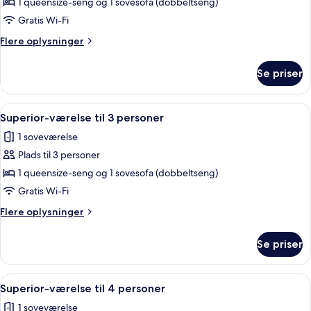
Superior-
1 queensize-seng og 1 sovesofa (dobbeltseng)
værelse
Gratis Wi-Fi
til
Flere
Flere oplysninger
3
oplysninger
personer
om
Se priser
Superior-
(2
værelse
adultos
til
Indlæs
Pengeskab på værelset, skrivebord, gr
+
5
3
Superior-værelse til 3 personer
alle
personer
1
1 soveværelse
(2
billeder
niño)
adultos
Plads til 3 personer
af
+
Superior-
1 queensize-seng og 1 sovesofa (dobbeltseng)
1
værelse
niño)
Gratis Wi-Fi
til
Flere
Flere oplysninger
3
oplysninger
personer
om
Se priser
Superior-
værelse
til
Indlæs
Et moderne hotelværelse med en stor s
5
3
Superior-værelse til 4 personer
alle
personer
1 soveværelse