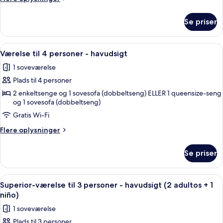
personer
oplysninger
-
om
Se priser
Værelse
havudsigt
til
3
Indlæs
Et moderne hotelværelse med en stor s
4
personer
Værelse til 4 personer - havudsigt
alle
-
1 soveværelse
havudsigt
billeder
Plads til 4 personer
af
Værelse
2 enkeltsenge og 1 sovesofa (dobbeltseng) ELLER 1 queensize-seng
og 1 sovesofa (dobbeltseng)
til
Gratis Wi-Fi
4
personer
Flere
Flere oplysninger
-
oplysninger
om
havudsigt
Se priser
Værelse
til
4
Indlæs
Pengeskab på værelset, skrivebord, gr
5
personer
Superior-værelse til 3 personer - havudsigt (2 adultos + 1
alle
-
niño)
havudsigt
billeder
1 soveværelse
af
Plads til 3 personer