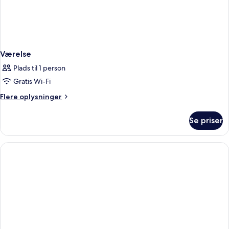
Værelse
Plads til 1 person
Gratis Wi-Fi
Flere
Flere oplysninger
oplysninger
om
Se priser
Værelse