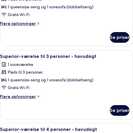
Superior-
1 queensize-seng og 1 sovesofa (dobbeltseng)
værelse
til
Gratis Wi-Fi
3
Flere
Flere oplysninger
personer
oplysninger
om
-
Se priser
Superior-
havudsigt
værelse
(2
til
Indlæs
Pengeskab på værelset, skrivebord, gr
5
adultos
3
Superior-værelse til 3 personer - havudsigt
alle
personer
+
1 soveværelse
-
billeder
1
havudsigt
Plads til 3 personer
af
niño)
(2
Superior-
1 queensize-seng og 1 sovesofa (dobbeltseng)
adultos
værelse
+
Gratis Wi-Fi
1
til
Flere
Flere oplysninger
niño)
3
oplysninger
personer
om
Se priser
Superior-
-
værelse
havudsigt
til
Indlæs
Et moderne hotelværelse med en stor s
4
3
Superior-værelse til 4 personer - havudsigt
alle