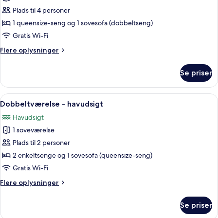
billeder
Plads til 4 personer
af
Superior-
1 queensize-seng og 1 sovesofa (dobbeltseng)
værelse
Gratis Wi-Fi
til
Flere
Flere oplysninger
4
oplysninger
personer
om
Se priser
Superior-
værelse
til
Indlæs
Et moderne hotelværelse med en stor s
4
4
Dobbeltværelse - havudsigt
alle
personer
Havudsigt
billeder
1 soveværelse
af
Dobbeltværelse
Plads til 2 personer
-
2 enkeltsenge og 1 sovesofa (queensize-seng)
havudsigt
Gratis Wi-Fi
Flere
Flere oplysninger
oplysninger
om
Se priser
Dobbeltværelse
-