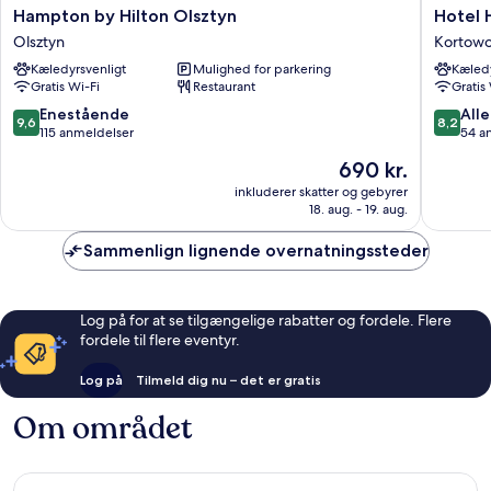
Hampton
Hotel
Hampton by Hilton Olsztyn
Hotel 
by
Hp
Olsztyn
Kortow
Hilton
Park
Kæledyrsvenligt
Mulighed for parkering
Kæledy
Olsztyn
Olsztyn
Gratis Wi-Fi
Restaurant
Gratis
Olsztyn
Kortow
9.6
8.2
Enestående
Alle
9,6
8,2
ud
ud
115 anmeldelser
54 a
af
af
Prisen
690 kr.
10,
10,
er
Enestående,
Alletider
inkluderer skatter og gebyrer
690 kr.
18. aug. - 19. aug.
115
54
anmeldelser
anmelde
Sammenlign lignende overnatningssteder
Log på for at se tilgængelige rabatter og fordele. Flere
fordele til flere eventyr.
Log på
Tilmeld dig nu – det er gratis
Om området