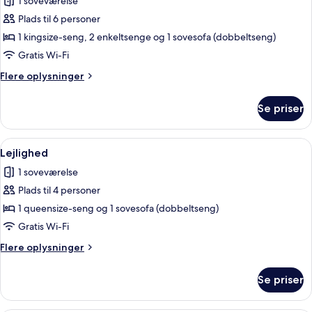
1 soveværelse
billeder
Plads til 6 personer
af
Familieværelse
1 kingsize-seng, 2 enkeltsenge og 1 sovesofa (dobbeltseng)
Gratis Wi-Fi
Flere
Flere oplysninger
oplysninger
om
Se priser
Familieværelse
Indlæs
Lejlighed | Minibar, skrivebord, arbe
1
Lejlighed
alle
1 soveværelse
billeder
Plads til 4 personer
af
Lejlighed
1 queensize-seng og 1 sovesofa (dobbeltseng)
Gratis Wi-Fi
Flere
Flere oplysninger
oplysninger
om
Se priser
Lejlighed