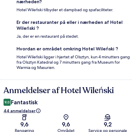
nærheden?
Hotel Wileński tilbyder et dampbad og spafaciliteter.
Er der restauranter på eller i nærheden af Hotel
Wileński ?
Ja, der er en restaurant på stedet.
Hvordan er området omkring Hotel Wileński ?
Hotel Wileński ligger i hjertet af Olsztyn, kun 4 minutters gang
fra Olsztyn Katedral og 7 minutters gang fra Museum for
Warmia og Masurien.
Anmeldelser af Hotel Wileński
Anmeldelser
Fantastisk
9,0
44 anmeldelser
9,6
9,6
9,2
Rengøring
Området
Service og personale