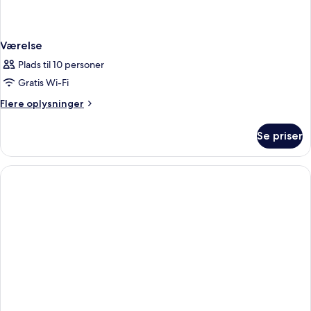
Værelse
Plads til 10 personer
Gratis Wi-Fi
Flere
Flere oplysninger
oplysninger
om
Se priser
Værelse