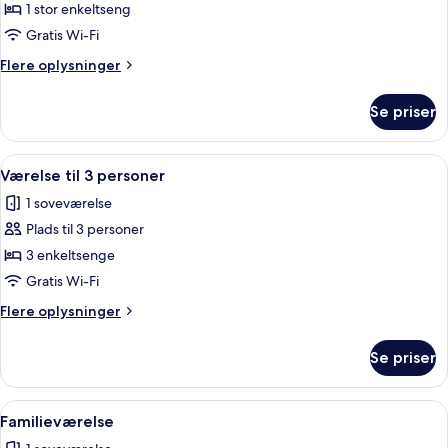
Enkeltværelse
1 stor enkeltseng
Gratis Wi-Fi
Flere
Flere oplysninger
oplysninger
om
Se priser
Enkeltværelse
Indlæs
Værelse til 3 personer | Minibar, skr
1
Værelse til 3 personer
alle
1 soveværelse
billeder
Plads til 3 personer
af
Værelse
3 enkeltsenge
til
Gratis Wi-Fi
3
Flere
Flere oplysninger
personer
oplysninger
om
Se priser
Værelse
til
3
Indlæs
Familieværelse | Minibar, skrivebord,
1
personer
Familieværelse
alle