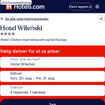
Gå til hovedsektionen
Hent appen
Se alle overnatningssteder
Hotel Wileński
4.0-
stjernet
Hotel i Olsztyn med restaurant og bar/lounge
overnatningssted
Vælg datoer for at se priser
Hvor skal du hen?
Datoer
Gæster
Søg