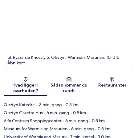
ul. Ryszarda Knosaly 5, Olsztyn, Warmian-Masurian, 10-015
Åbn kort
Kort
Hvad ligger i
Sådan kommer du
Restauranter
nærheden?
rundt
Olsztyn Katedral
- 3 min. gang
- 0.3 km
Olsztyn Gazette Hus
- 6 min. gang
- 0.5 km
Alfa Centrum Shoppingcenter
- 6 min. gang
- 0.5 km
Museum for Warmia og Masurien
- 6 min. gang
- 0.5 km
University of Warmia and Mazury
- 7 min. kørsel
- 3.0 km