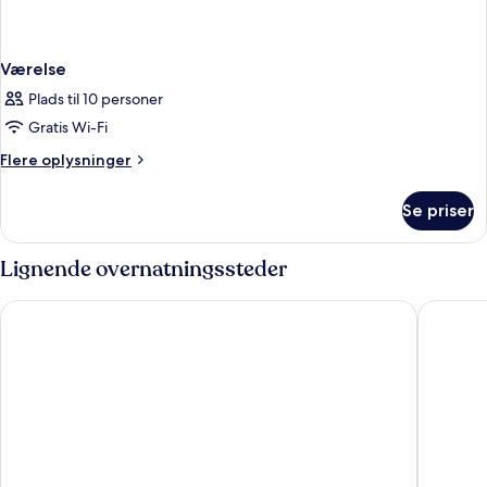
Værelse
Plads til 10 personer
Gratis Wi-Fi
Flere
Flere oplysninger
oplysninger
om
Se priser
Værelse
Lignende overnatningssteder
Hampton by Hilton Olsztyn
Hotel Hp