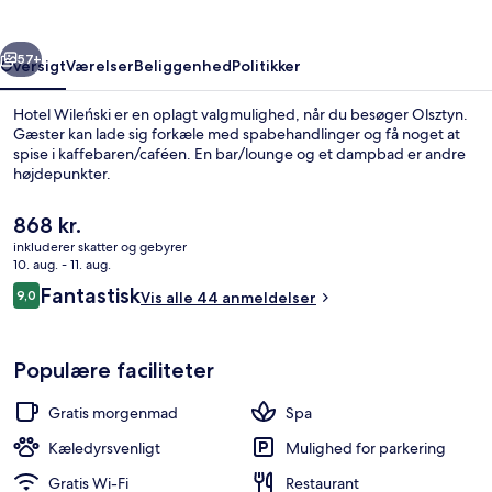
rige
Næste
57+
Oversigt
Værelser
Beliggenhed
Politikker
Hotel Wileński er en oplagt valgmulighed, når du besøger Olsztyn.
Gæster kan lade sig forkæle med spabehandlinger og få noget at
spise i kaffebaren/caféen. En bar/lounge og et dampbad er andre
højdepunkter.
Den
868 kr.
nuværende
inkluderer skatter og gebyrer
pris
10. aug. - 11. aug.
er
Anmeldelser
Fantastisk
9,0
Restaurant
Vis alle 44 anmeldelser
868 kr.
9,0 ud af 10.
Populære faciliteter
Gratis morgenmad
Spa
Kæledyrsvenligt
Mulighed for parkering
Gratis Wi-Fi
Restaurant