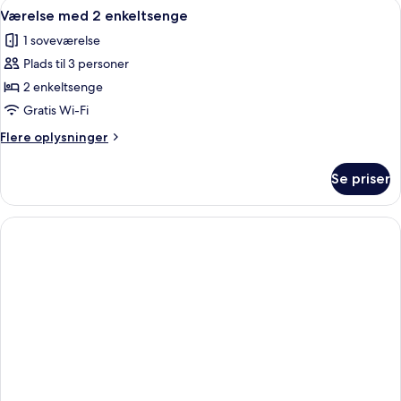
Indlæs
Et hotelværelse med to senge, en sofa, 
1
Værelse med 2 enkeltsenge
alle
1 soveværelse
billeder
Plads til 3 personer
af
Værelse
2 enkeltsenge
med
Gratis Wi-Fi
2
Flere
Flere oplysninger
enkeltsenge
oplysninger
om
Se priser
Værelse
med
2
enkeltsenge