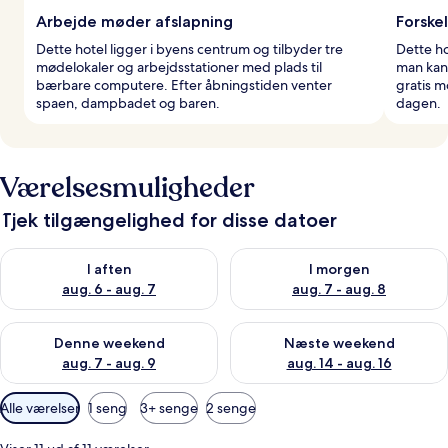
Arbejde møder afslapning
Forske
Dette hotel ligger i byens centrum og tilbyder tre
Dette ho
mødelokaler og arbejdsstationer med plads til
man kan 
bærbare computere. Efter åbningstiden venter
gratis m
spaen, dampbadet og baren.
dagen.
Værelsesmuligheder
Tjek tilgængelighed for disse datoer
Tjek tilgængelighed for i aften aug. 6 - aug. 7
Tjek tilgængelighed for i morg
I aften
I morgen
aug. 6 - aug. 7
aug. 7 - aug. 8
Tjek tilgængelighed for denne weekend aug. 7 - aug. 9
Tjek tilgængelighed for næste
Denne weekend
Næste weekend
aug. 7 - aug. 9
aug. 14 - aug. 16
Tilgængelige
Alle værelser
1 seng
3+ senge
2 senge
filtre
for