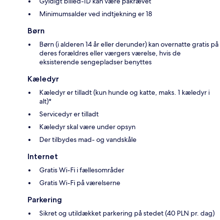
Gyldigt billed-ID kan være påkrævet
Minimumsalder ved indtjekning er 18
Børn
Børn (i alderen 14 år eller derunder) kan overnatte gratis på
deres forældres eller værgers værelse, hvis de
eksisterende sengepladser benyttes
Kæledyr
Kæledyr er tilladt (kun hunde og katte, maks. 1 kæledyr i
alt)*
Servicedyr er tilladt
Kæledyr skal være under opsyn
Der tilbydes mad- og vandskåle
Internet
Gratis Wi-Fi i fællesområder
Gratis Wi-Fi på værelserne
Parkering
Sikret og utildækket parkering på stedet (40 PLN pr. dag)