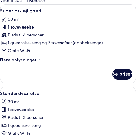
Viser 11 ud af 11 værelser
værelser
Indlæs
Superior-lejlighed | Minibar, skriveb
1
Superior-lejlighed
alle
50 m²
billeder
1 soveværelse
af
Superior-
Plads til 4 personer
lejlighed
1 queensize-seng og 2 sovesofaer (dobbeltsenge)
Gratis Wi-Fi
Flere
Flere oplysninger
oplysninger
om
Se priser
Superior-
lejlighed
Indlæs
Standardværelse | Minibar, skrivebor
1
Standardværelse
alle
30 m²
billeder
1 soveværelse
af
Standardværelse
Plads til 3 personer
1 queensize-seng
Gratis Wi-Fi