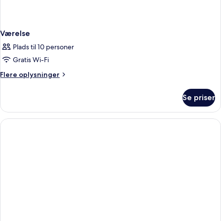
Værelse
Plads til 10 personer
Gratis Wi-Fi
Flere
Flere oplysninger
oplysninger
om
Se priser
Værelse