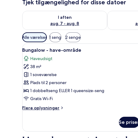
Tjek tilgængelighed for disse datoer
Tjek tilgængelighed for i aften aug. 7 - aug. 8
Tjek tilgænge
I aften
aug. 7 - aug. 8
a
Tilgængelige
Alle værelser
1 seng
2 senge
filtre
Indlæs
Et træhus med balkon, to vindue
for
4
Bungalow - have-område
alle
værelser
Haveudsigt
billeder
38 m²
af
Bungalow
1 soveværelse
-
Plads til 2 personer
have-
1 dobbeltseng ELLER 1 queensize-seng
område
Gratis Wi-Fi
Flere
Flere oplysninger
oplysninger
om
Se prise
Bungalow
-
have-