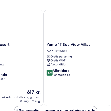
Single
And
1
Single
ort
Yume 17 Sea View Villas
Yume
esort
Yume 17 Sea View Villas
17
Ko Pha-ngan
Sea
Gratis parkering
View
Gratis Wi-Fi
Villas
ing
Aircondition
Ko
8.0
Pha-
Alletiders
8,0
ende
ud
ngan
1 anmeldelse
lser
af
10,
Alletiders,
Prisen
617 kr.
,
1
er
anmeldelse
inkluderer skatter og gebyrer
617 kr.
8. aug. - 9. aug.
Sammenlign lignende overnatningssteder