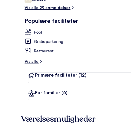
6,8 ud af 10.
Vis alle 29 anmeldelser
Tæt på stran
Populære faciliteter
Pool
Gratis parkering
Restaurant
Vis alle
Primære faciliteter
(12)
For familier
(6)
Værelsesmuligheder