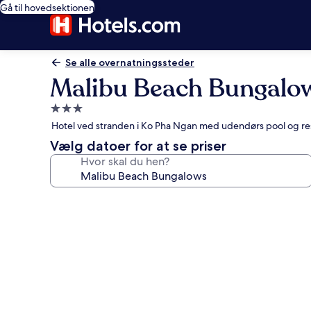
Gå til hovedsektionen
Se alle overnatningssteder
Malibu Beach Bungalo
3.0-
stjernet
Hotel ved stranden i Ko Pha Ngan med udendørs pool og re
overnatningssted
Vælg datoer for at se priser
Hvor skal du hen?
Billedgalleri
for
Malibu
Beach
Bungalows