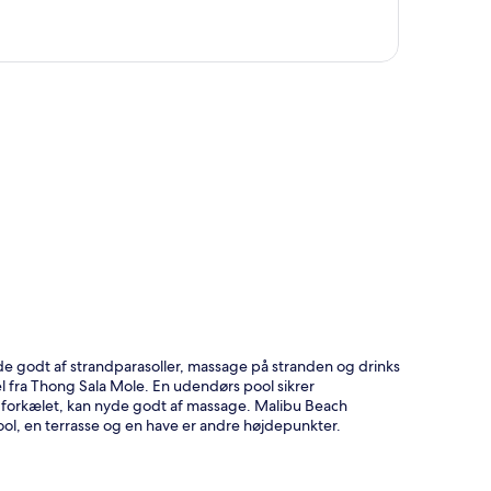
t
de godt af strandparasoller, massage på stranden og drinks
l fra Thong Sala Mole. En udendørs pool sikrer
ive forkælet, kan nyde godt af massage. Malibu Beach
l, en terrasse og en have er andre højdepunkter.