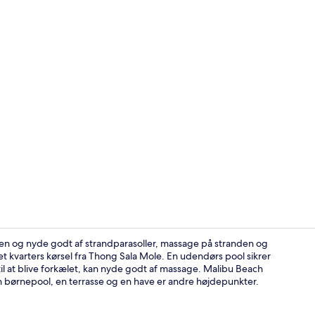
Udendørs pool
den og nyde godt af strandparasoller, massage på stranden og
t kvarters kørsel fra Thong Sala Mole. En udendørs pool sikrer
til at blive forkælet, kan nyde godt af massage. Malibu Beach
Standardbung
 børnepool, en terrasse og en have er andre højdepunkter.