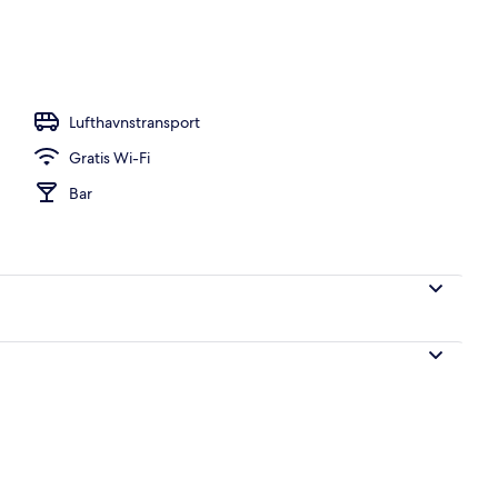
den, hvidt sand, parasoller, badehåndklæder
Lufthavnstransport
Gratis Wi-Fi
Bar