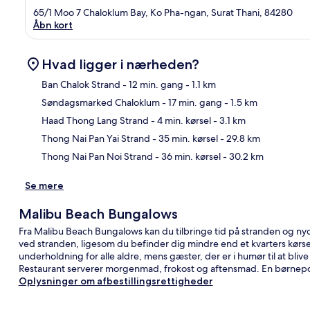
65/1 Moo 7 Chaloklum Bay, Ko Pha-ngan, Surat Thani, 84280
Åbn kort
Hvad ligger i nærheden?
Ban Chalok Strand
- 12 min. gang
- 1.1 km
Søndagsmarked Chaloklum
- 17 min. gang
- 1.5 km
Kor
Haad Thong Lang Strand
- 4 min. kørsel
- 3.1 km
Thong Nai Pan Yai Strand
- 35 min. kørsel
- 29.8 km
Thong Nai Pan Noi Strand
- 36 min. kørsel
- 30.2 km
Se mere
Malibu Beach Bungalows
Fra Malibu Beach Bungalows kan du tilbringe tid på stranden og ny
ved stranden, ligesom du befinder dig mindre end et kvarters kørse
underholdning for alle aldre, mens gæster, der er i humør til at bl
Restaurant serverer morgenmad, frokost og aftensmad. En børnepoo
Oplysninger om afbestillingsrettigheder