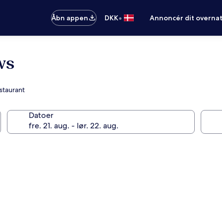
•
Åbn appen
DKK
Annoncér dit overna
ws
staurant
Datoer