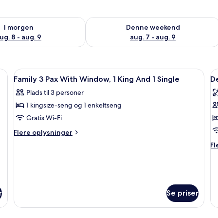
lighed for i morgen aug. 8 - aug. 9
Tjek tilgængelighed for denne weeken
I morgen
Denne weekend
ug. 8 - aug. 9
aug. 7 - aug. 9
r og et tag af falset metal.
Indlæs
Premium-sengetøj, Select Comfort-sen
I
1
Family 3 Pax With Window, 1 King And 1 Single
D
alle
al
Plads til 3 personer
billeder
b
1 kingsize-seng og 1 enkeltseng
af
a
Family
D
Gratis Wi-Fi
3
B
Flere
Flere oplysninger
Pax
(
oplysninger
Fl
Fl
om
With
op
Family
Window,
o
3
De
1
Pax
Bu
King
With
(D
r
Se priser
Window,
And
1
1
King