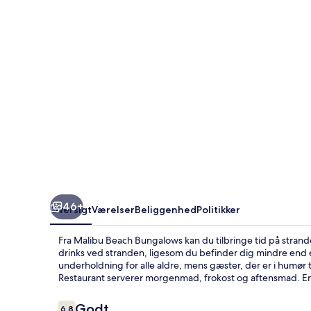
46+
Oversigt
Værelser
Beliggenhed
Politikker
Fra Malibu Beach Bungalows kan du tilbringe tid på stran
drinks ved stranden, ligesom du befinder dig mindre end e
underholdning for alle aldre, mens gæster, der er i humør 
Restaurant serverer morgenmad, frokost og aftensmad. En
Anmeldelser
Godt
6,8