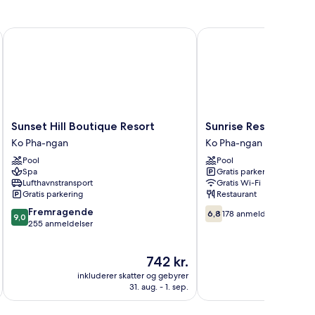
Sunset Hill Boutique Resort
Sunrise Resort
Sunset
Sunrise
Sunset Hill Boutique Resort
Sunrise Resort
Hill
Resort
Ko Pha-ngan
Ko Pha-ngan
Boutique
Ko
Pool
Pool
Resort
Pha-
Spa
Gratis parkering
Ko
ngan
Lufthavnstransport
Gratis Wi-Fi
Pha-
Gratis parkering
Restaurant
ngan
9.0
6.8
Fremragende
6,8
178 anmeldelser
9,0
ud
ud
255 anmeldelser
af
af
10,
10,
Prisen
742 kr.
Fremragende,
178
er
255
anmeldelser
inkluderer skatter og gebyrer
inkluderer 
742 kr.
anmeldelser
31. aug. - 1. sep.