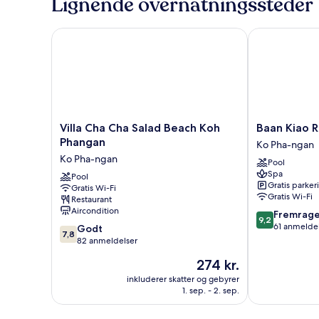
Lignende overnatningssteder
område
Villa Cha Cha Salad Beach Koh Phangan
Baan Kiao Res
Villa
Baan
Villa Cha Cha Salad Beach Koh
Baan Kiao R
Cha
Kiao
Phangan
Ko Pha-ngan
Cha
Resort
Ko Pha-ngan
Pool
Salad
Ko
Spa
Beach
Pool
Pha-
Gratis parker
Gratis Wi-Fi
Koh
ngan
Gratis Wi-Fi
Restaurant
Phangan
Aircondition
9.2
Fremrag
Ko
9,2
ud
61 anmelde
7.8
Pha-
Godt
7,8
af
ud
ngan
82 anmeldelser
10,
af
Prisen
274 kr.
Fremragende
10,
er
61
Godt,
inkluderer skatter og gebyrer
274 kr.
anmeldelser
1. sep. - 2. sep.
82
anmeldelser