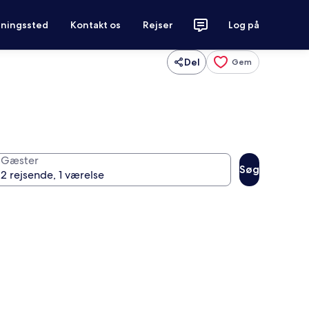
tningssted
Kontakt os
Rejser
Log på
Del
Gem
Gæster
Søg