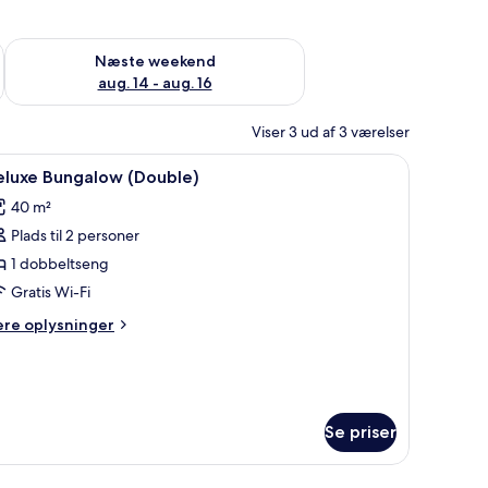
d aug. 7 - aug. 9
Tjek tilgængelighed for næste weekend aug. 14 - aug. 16
Næste weekend
aug. 14 - aug. 16
Viser 3 ud af 3 værelser
ge, ekstra senge (tillægsgebyr)
ndlæs
En stråtækt hytte med en træterrasse, omgive
6
eluxe Bungalow (Double)
le
40 m²
illeder
Plads til 2 personer
f
eluxe
1 dobbeltseng
ungalow
Gratis Wi-Fi
Double)
ere
ere oplysninger
lysninger
m
luxe
ngalow
ouble)
Se priser